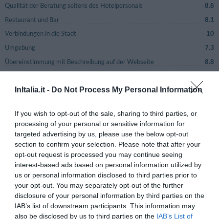
Qualität der Beratung seitens des Hotelpersonals
8.8
Restaurant und Bar
8.1
Verbindungen in die Stadt
10
Umgebung
7.3
Übereinstimmung mit Beschreibung auf der Webseite
8.8
Preis- Leistungsverhältnis
8.8
Allgemeine Zufriedenheit
8.1
InItalia.it -
Do Not Process My Personal Information
If you wish to opt-out of the sale, sharing to third parties, or
Nachfolgende
Vorherige
processing of your personal or sensitive information for
Seite 1-1
Bewertungen
Bewertungen
targeted advertising by us, please use the below opt-out
section to confirm your selection. Please note that after your
SEHR GUT
Giuseppe
opt-out request is processed you may continue seeing
Italien
8.3
interest-based ads based on personal information utilized by
/10
Juni 2014
us or personal information disclosed to third parties prior to
Paar über 35 Jahre
your opt-out. You may separately opt-out of the further
disclosure of your personal information by third parties on the
Posizione comoda per chi vuole avere vicino il parco e il paese un po'
grande.
IAB’s list of downstream participants. This information may
also be disclosed by us to third parties on the
IAB’s List of