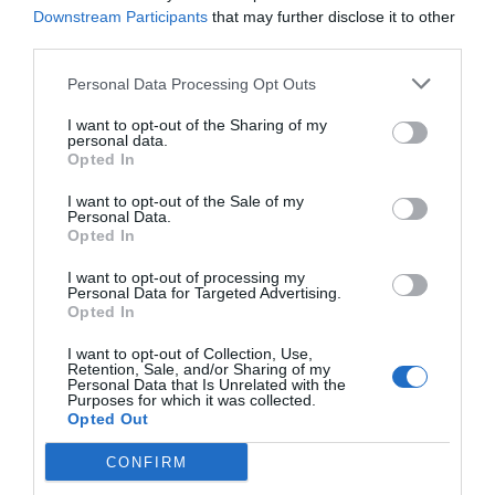
Würden Sie in diesem Hotel wieder nächtigen?
WEISS NICHT
Downstream Participants
that may further disclose it to other
details
third parties.
FABELHAFT
Personal Data Processing Opt Outs
Anonym
August 2013
8.6
/10
I want to opt-out of the Sharing of my
Familie mit älteren Kindern
personal data.
Opted In
Würden Sie in diesem Hotel wieder nächtigen?
JA
details
I want to opt-out of the Sale of my
Personal Data.
Opted In
ANSPRECHEND
Federico
Italien
6.7
I want to opt-out of processing my
/10
April 2013
Personal Data for Targeted Advertising.
Reisender mit Freunden/Kollegen
Opted In
Würden Sie in diesem Hotel wieder nächtigen?
WEISS NICHT
I want to opt-out of Collection, Use,
Retention, Sale, and/or Sharing of my
details
Personal Data that Is Unrelated with the
Purposes for which it was collected.
Opted Out
Nachfolgende
Vorherige
Seite 1-1
Bewertungen
Bewertungen
CONFIRM