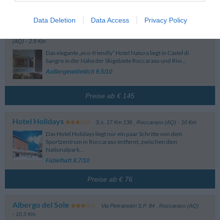
Weitere Hotels in der Nähe:
Data Deletion
Data Access
Privacy Policy
Hotel Natura
Contrada Piana Santa Liberata
,
Castel Di Sangro
(AQ)
- 2.8 Km
Das elegante „eco-friendly“ Hotel Natura liegt in Castel di
Sangro in der Nähe der Skigebiete Roccaraso und Rivi...
Außergewöhnlich 9.5/10
Preise ab € 145
Hotel Holidays
S.s. 17 Km 136
,
Roccaraso (AQ)
- 10 Km
Das Hotel Holidays liegt nur ein paar Schritte von dem
Sportzentrum in Roccaraso entfernt, zwischen dem
Nationalpark...
Fabelhaft 8.7/10
Preise ab € 76
Albergo del Sole
Via Pietransieri S.P. 84
,
Roccaraso (AQ)
- 10.3 Km