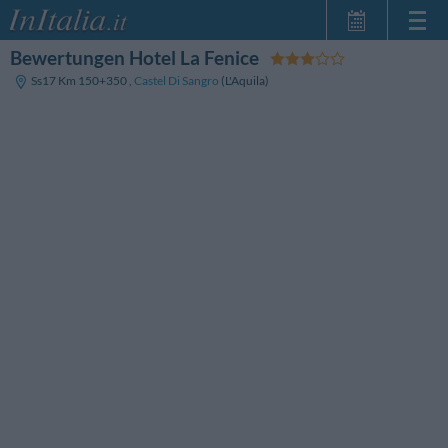
Bewertungen Hotel La Fenice
Startseite
Ss17 Km 150+350
,
Castel Di Sangro
(L'Aquila)
Meine
Reservierungen
InItalia Club
Sprache