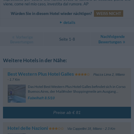
viene, come nel mio caso, investita dal rumore. AP
Würden Sie in diesem Hotel wieder nächtigen?
WEISS NICHT
details
Nachfolgende
Vorherige
Seite 1-8
Bewertungen
Bewertungen
Weitere Hotels in der Nähe:
Best Western Plus Hotel Galles
Piazza Lima 2
,
Milano
- 1.7 Km
Das Hotel Best Western Plus Hotel Galles befindet sich in Corso
Buenos Aires, der Mail#nder Shoppingmeile am Ausgang...
Fabelhaft 8.5/10
Preise ab € 81
Hotel delle Nazioni
Via Cappellini 18
,
Milano
- 2.3 Km