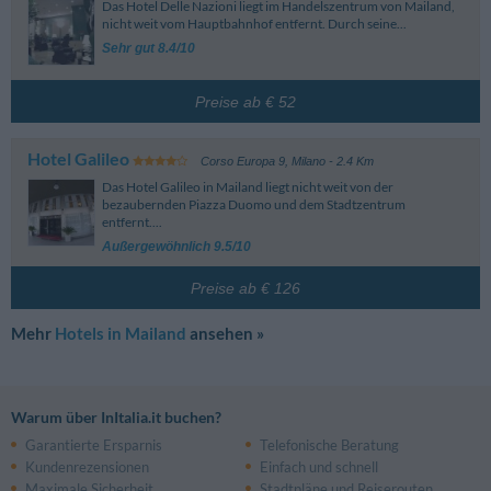
Das Hotel Delle Nazioni liegt im Handelszentrum von Mailand,
nicht weit vom Hauptbahnhof entfernt. Durch seine...
Sehr gut 8.4/10
Preise ab € 52
Hotel Galileo
Corso Europa 9
,
Milano
- 2.4 Km
Das Hotel Galileo in Mailand liegt nicht weit von der
bezaubernden Piazza Duomo und dem Stadtzentrum
entfernt....
Außergewöhnlich 9.5/10
Preise ab € 126
Mehr
Hotels in Mailand
ansehen »
Warum über InItalia.it buchen?
Garantierte Ersparnis
Telefonische Beratung
Kundenrezensionen
Einfach und schnell
Maximale Sicherheit
Stadtpläne und Reiserouten