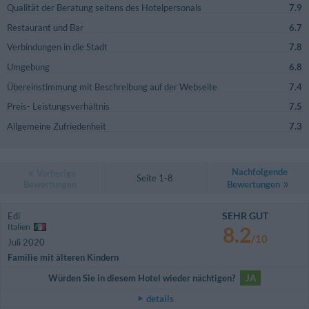
Qualität der Beratung seitens des Hotelpersonals
7.9
Restaurant und Bar
6.7
Verbindungen in die Stadt
7.8
Umgebung
6.8
Übereinstimmung mit Beschreibung auf der Webseite
7.4
Preis- Leistungsverhältnis
7.5
Allgemeine Zufriedenheit
7.3
Nachfolgende
Vorherige
Seite 1-8
Bewertungen
Bewertungen
SEHR GUT
Edi
Italien
8.2
/10
Juli 2020
Familie mit älteren Kindern
Würden Sie in diesem Hotel wieder nächtigen?
JA
details