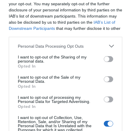
your opt-out. You may separately opt-out of the further
Würden Sie in diesem Hotel wieder nächtigen?
JA
disclosure of your personal information by third parties on the
details
IAB’s list of downstream participants. This information may
also be disclosed by us to third parties on the
IAB’s List of
GUT
Angela
Downstream Participants
that may further disclose it to other
Italien
7.8
third parties.
/10
März 2017
Personal Data Processing Opt Outs
Würden Sie in diesem Hotel wieder nächtigen?
JA
details
I want to opt-out of the Sharing of my
personal data.
Opted In
GUT
Giovanni
Italien
7.6
I want to opt-out of the Sale of my
/10
Personal Data.
Januar 2017
Opted In
Paar unter 35 Jahren
Würden Sie in diesem Hotel wieder nächtigen?
JA
I want to opt-out of processing my
Personal Data for Targeted Advertising.
details
Opted In
I want to opt-out of Collection, Use,
SEHR GUT
Antonio
Retention, Sale, and/or Sharing of my
Italien
8
Personal Data that Is Unrelated with the
/10
Purposes for which it was collected.
Dezember 2016