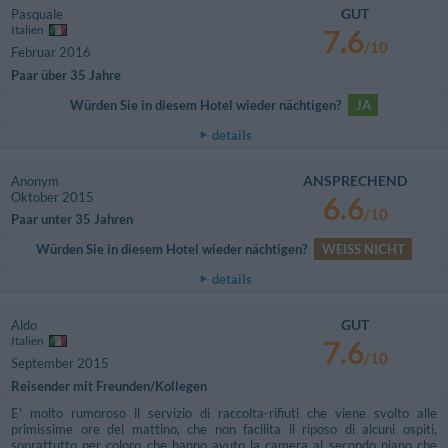
GUT
Pasquale
Italien
7.6
/10
Februar 2016
Paar über 35 Jahre
Würden Sie in diesem Hotel wieder nächtigen?
JA
details
ANSPRECHEND
Anonym
Oktober 2015
6.6
/10
Paar unter 35 Jahren
Würden Sie in diesem Hotel wieder nächtigen?
WEISS NICHT
details
GUT
Aldo
Italien
7.6
/10
September 2015
Reisender mit Freunden/Kollegen
E' molto rumoroso il servizio di raccolta-rifiuti che viene svolto alle
primissime ore del mattino, che non facilita il riposo di alcuni ospiti,
soprattutto per coloro che hanno avuto la camera al secondo piano che