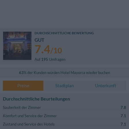
DURCHSCHNITTLICHE BEWERTUNG
GUT
7.4
/
10
Auf
195
Umfragen
63
% der Kunden würden
Hotel Mayorca
wieder buchen
Preise
Stadtplan
Unterkunft
Durchschnittliche Beurteilungen
Sauberkeit der Zimmer
7.8
Komfort und Service der Zimmer
7.1
Zustand und Service des Hotels
7.1