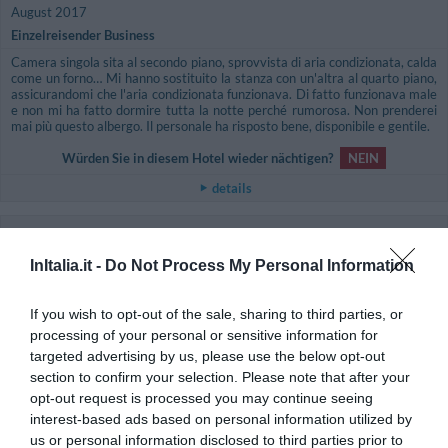
August 2017
Einzelreisender Business
Camera singola sita al secondo piano, sprovvista di aria condizionata, calda
come un forno… Mi hanno sostituito la stanza con un'altra al quarto piano,
assicurandomi che l'aria condizionata funzionava. Di fatto funzionava male
e non mi ha fatto dormire tutta la notte perché rumorosa. Non prenderei
mai più questo albergo. Il personale ha risposto bene, disponibile e gentile.
Würden Sie in diesem Hotel wieder nächtigen?
NEIN
details
Maria Luisa
5.3
Italien
/10
InItalia.it -
Do Not Process My Personal Information
Mai 2017
Würden Sie in diesem Hotel wieder nächtigen?
NEIN
If you wish to opt-out of the sale, sharing to third parties, or
details
processing of your personal or sensitive information for
targeted advertising by us, please use the below opt-out
OKAY
section to confirm your selection. Please note that after your
Patrizia
Italien
5.8
opt-out request is processed you may continue seeing
/10
März 2017
interest-based ads based on personal information utilized by
Paar über 35 Jahre
us or personal information disclosed to third parties prior to