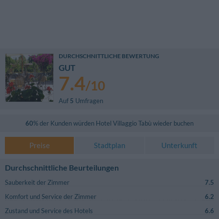
DURCHSCHNITTLICHE BEWERTUNG
GUT
7.4
/
10
Auf
5
Umfragen
60
% der Kunden würden
Hotel Villaggio Tabù
wieder buchen
Preise
Stadtplan
Unterkunft
Durchschnittliche Beurteilungen
Sauberkeit der Zimmer
7.5
Komfort und Service der Zimmer
6.2
Zustand und Service des Hotels
6.6