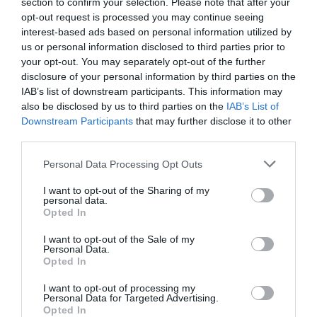
section to confirm your selection. Please note that after your
opt-out request is processed you may continue seeing
Anonym
4.4
interest-based ads based on personal information utilized by
August 2015
/10
us or personal information disclosed to third parties prior to
Familie mit kleinen Kindern
your opt-out. You may separately opt-out of the further
Würden Sie in diesem Hotel wieder nächtigen?
NEIN
disclosure of your personal information by third parties on the
IAB’s list of downstream participants. This information may
details
also be disclosed by us to third parties on the
IAB’s List of
Downstream Participants
that may further disclose it to other
GUT
Gerardo
Italien
third parties.
7.4
/10
Juni 2012
Personal Data Processing Opt Outs
Familie mit kleinen Kindern
Würden Sie in diesem Hotel wieder nächtigen?
JA
I want to opt-out of the Sharing of my
personal data.
details
Opted In
I want to opt-out of the Sale of my
GUT
Rita
Personal Data.
Portugal
7.8
Opted In
/10
August 2011
Reisender mit Freunden/Kollegen
I want to opt-out of processing my
Personal Data for Targeted Advertising.
Würden Sie in diesem Hotel wieder nächtigen?
JA
Opted In