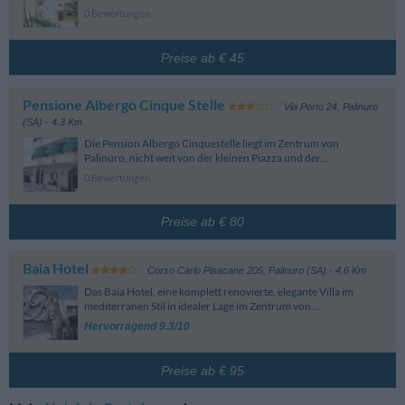
0 Bewertungen
Preise ab € 45
Pensione Albergo Cinque Stelle
Via Porto 24
,
Palinuro
(SA)
- 4.3 Km
Die Pension Albergo Cinquestelle liegt im Zentrum von
Palinuro, nicht weit von der kleinen Piazza und der...
0 Bewertungen
Preise ab € 80
Baia Hotel
Corso Carlo Pisacane 205
,
Palinuro (SA)
- 4.6 Km
Das Baia Hotel, eine komplett renovierte, elegante Villa im
mediterranen Stil in idealer Lage im Zentrum von...
Hervorragend 9.3/10
Preise ab € 95