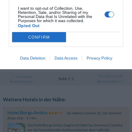
details
I want to opt-out of Collection, Use,
Retention, Sale, and/or Sharing of my
Personal Data that Is Unrelated with the
ANSPRECHEND
Luisa
Purposes for which it was collected.
Italien
6
Opted Out
/10
Juli 2011
Paar unter 35 Jahren
CONFIRM
Non ho apprezzato il bagno al di fuori della camera. Ambiente tranquillo.
Würden Sie in diesem Hotel wieder nächtigen?
NEIN
Data Deletion
Data Access
Privacy Policy
details
Nachfolgende
Vorherige
Seite 1-1
Bewertungen
Bewertungen
Weitere Hotels in der Nähe:
Hotel Borgo Antico
Via Vallone Cassiere 10
,
San Severino
Borgo (SA)
- 3.7 Km
Das Hotel Borgo Antico liegt im Ortsteil San Severino (Centola)
vor der bezaubernden Kulisse zwischen dem Valle del...