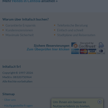
Mehr
Hotels in Centola
ansehen »
Warum über InItalia.it buchen?
Garantierte Ersparnis
Telefonische Beratung
Kundenrezensionen
Einfach und schnell
Maximale Sicherheit
Stadtpläne und Reiserouten
Sichere Reservierungen
Zum Überprüfen hier klicken
InItalia.it Srl
Copyright © 1997-2026
MwSt n. 08320750964
Alle Rechte vorbehalten
Sitemap
Über uns
Impressum
x
Um Ihnen ein besseres
Häufig gestellte Fragen
Datenschutz
Nutzererlebnis zu bieten,