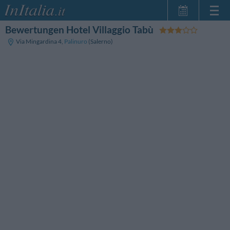
Bewertungen Hotel Villaggio Tabù
Startseite
Via Mingardina 4
,
Palinuro
(Salerno)
Meine
Reservierungen
InItalia Club
Sprache