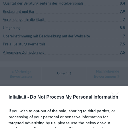
Qualität der Beratung seitens des Hotelpersonals
8.4
Restaurant und Bar
7.9
Verbindungen in die Stadt
7
Umgebung
8.8
Übereinstimmung mit Beschreibung auf der Webseite
7
Preis- Leistungsverhältnis
7.5
Allgemeine Zufriedenheit
7.5
Nachfolgende
Vorherige
Seite 1-1
Bewertungen
Bewertungen
SEHR GUT
Salvatore
Italien
8.2
InItalia.it -
Do Not Process My Personal Information
/10
September 2016
Einzelreisender Business
If you wish to opt-out of the sale, sharing to third parties, or
Würden Sie in diesem Hotel wieder nächtigen?
JA
processing of your personal or sensitive information for
targeted advertising by us, please use the below opt-out
details