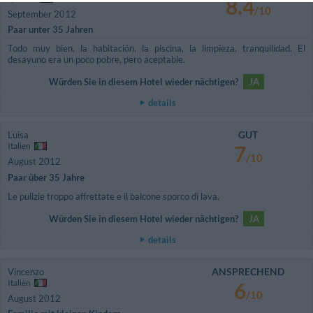
8.4
/10
September 2012
Paar unter 35 Jahren
Todo muy bien, la habitación, la piscina, la limpieza, tranquilidad. El
desayuno era un poco pobre, pero aceptable.
Würden Sie in diesem Hotel wieder nächtigen?
JA
details
GUT
Luisa
Italien
7
/10
August 2012
Paar über 35 Jahre
Le pulizie troppo affrettate e il balcone sporco di lava.
Würden Sie in diesem Hotel wieder nächtigen?
JA
details
ANSPRECHEND
Vincenzo
Italien
6
/10
August 2012