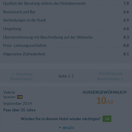
Qualität der Beratung seitens des Hotelpersonals
7.8
Restaurant und Bar
6.6
Verbindungen in die Stadt
6.9
Umgebung
6.8
Übereinstimmung mit Beschreibung auf der Webseite
8.3
Preis- Leistungsverhältnis
8.8
Allgemeine Zufriedenheit
8.1
Nachfolgende
Vorherige
Seite 1-1
Bewertungen
Bewertungen
AUSSERGEWÖHNLICH
Valeria
Spanien
10
/10
September 2014
Paar über 35 Jahre
Würden Sie in diesem Hotel wieder nächtigen?
JA
details