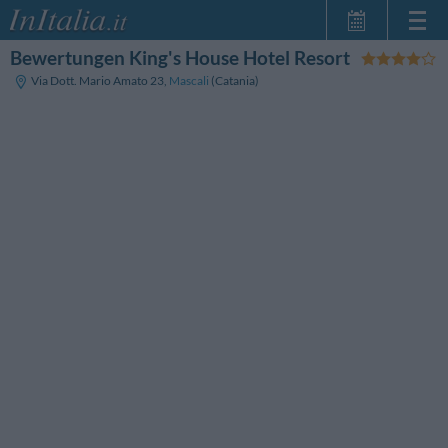
Bewertungen King's House Hotel Resort
Startseite
Via Dott. Mario Amato 23
,
Mascali
(Catania)
Meine
Reservierungen
InItalia Club
Sprache