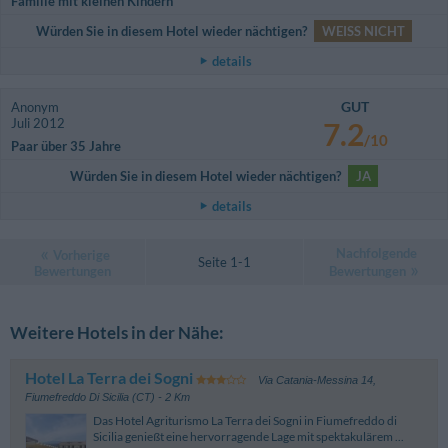
Familie mit kleinen Kindern
Würden Sie in diesem Hotel wieder nächtigen?
WEISS NICHT
details
GUT
Anonym
Juli 2012
7.2
/10
Paar über 35 Jahre
Würden Sie in diesem Hotel wieder nächtigen?
JA
details
Nachfolgende
Vorherige
Seite 1-1
Bewertungen
Bewertungen
Weitere Hotels in der Nähe:
Hotel La Terra dei Sogni
Via Catania-Messina 14
,
Fiumefreddo Di Sicilia (CT)
- 2 Km
Das Hotel Agriturismo La Terra dei Sogni in Fiumefreddo di
Sicilia genießt eine hervorragende Lage mit spektakulärem ...