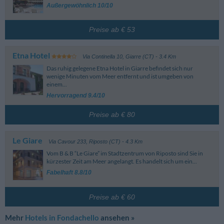
Außergewöhnlich 10/10
Preise ab € 53
Etna Hotel
Via Continella 10
,
Giarre (CT)
- 3.4 Km
Das ruhig gelegene Etna Hotel in Giarre befindet sich nur
wenige Minuten vom Meer entfernt und ist umgeben von
einem...
Hervorragend 9.4/10
Preise ab € 80
Le Giare
Via Cavour 233
,
Riposto (CT)
- 4.3 Km
Vom B & B “Le Giare” im Stadtzentrum von Riposto sind Sie in
kürzester Zeit am Meer angelangt. Es handelt sich um ein...
Fabelhaft 8.8/10
Preise ab € 60
Mehr
Hotels in Fondachello
ansehen »