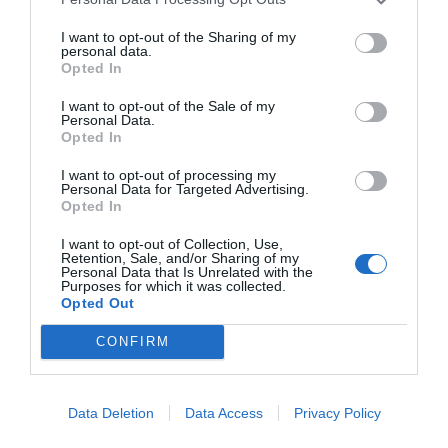
fare il sonnino a mio figlio il quale si è spaventato piangendo. Dove
potevamo andarcene? Ci ha pure risposto in malo modo. Esperienza da non
I want to opt-out of the Sharing of my
ripetere.
personal data.
Opted In
Würden Sie in diesem Hotel wieder nächtigen?
NEIN
I want to opt-out of the Sale of my
details
Personal Data.
Opted In
AUSSERGEWÖHNLICH
Mary Carmen
Malta
10
I want to opt-out of processing my
/10
Personal Data for Targeted Advertising.
Dezember 2012
Opted In
Familie mit kleinen Kindern
The owner was very friendly and helpful. He joined us at breakfast and
I want to opt-out of Collection, Use,
Retention, Sale, and/or Sharing of my
gave us suggestions on what is the best food offered by the locality. He
Personal Data that Is Unrelated with the
offered us home made products which were very good. He made us feel at
Purposes for which it was collected.
home. The fact that the car was parked just in front of our room was also
Opted Out
another added value which we were not expecting. We definitely suggest
this B & B.
CONFIRM
Würden Sie in diesem Hotel wieder nächtigen?
JA
details
Data Deletion
Data Access
Privacy Policy
SEHR GUT
Raquel
Spanien