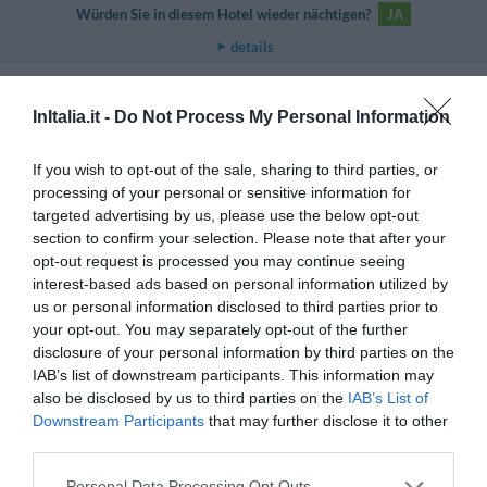
Würden Sie in diesem Hotel wieder nächtigen?
JA
details
ANSPRECHEND
Natalia
Russische Föderation
6.2
InItalia.it -
Do Not Process My Personal Information
/10
August 2013
Familie mit kleinen Kindern
If you wish to opt-out of the sale, sharing to third parties, or
processing of your personal or sensitive information for
Отель - как оазис в пустыне. Место глухое, без машины вообще
делать нечего - автобусного сообщения нет, до ближайшей станции ж/
targeted advertising by us, please use the below opt-out
д 2,5км. Море чистое, но сразу глубокое, Отель приличный. чистый
section to confirm your selection. Please note that after your
бассейн. В местности развлечений нет, проблема даже найти место,
opt-out request is processed you may continue seeing
где можно поесть
interest-based ads based on personal information utilized by
Würden Sie in diesem Hotel wieder nächtigen?
NEIN
us or personal information disclosed to third parties prior to
your opt-out. You may separately opt-out of the further
details
disclosure of your personal information by third parties on the
IAB’s list of downstream participants. This information may
OKAY
Anonym
Juni 2013
also be disclosed by us to third parties on the
IAB’s List of
5.6
/10
Downstream Participants
that may further disclose it to other
Familie mit kleinen Kindern
third parties.
Per la serie chi ha il pane non ha i denti.. I gestori incapaci.. Mai un sorriso..
Inglese zero. Una cosa allucinante successa: la signora delle pulizie e la
proprietaria tutto fare ci piombano in camera mentre eravamo a letto a
Personal Data Processing Opt Outs