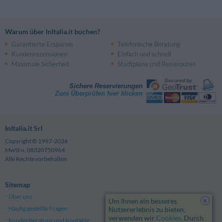
Warum über InItalia.it buchen?
Garantierte Ersparnis
Telefonische Beratung
Kundenrezensionen
Einfach und schnell
Maximale Sicherheit
Stadtpläne und Reiserouten
Sichere Reservierungen
Zum Überprüfen hier klicken
InItalia.it Srl
Copyright © 1997-2026
MwSt n. 08320750964
Alle Rechte vorbehalten
Sitemap
Über uns
Impressum
x
Um Ihnen ein besseres
Häufig gestellte Fragen
Datenschutz
Nutzererlebnis zu bieten,
verwenden wir
Cookies
. Durch
Kundenberatung und Kontakte
Allgemeine Geschäftsbedingungen