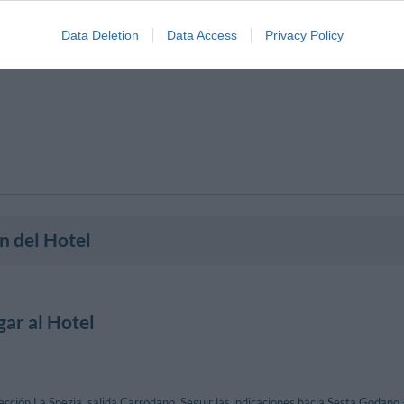
Data Deletion
Data Access
Privacy Policy
n del Hotel
ar al Hotel
cción La Spezia, salida Carrodano. Seguir las indicaciones hacia Sesta Godano