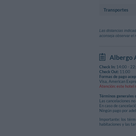
Transportes
Monumento histór
San Giovanni 
Aeropuerto
Via Del Municip
Oratorio Dei 
Aeroporto Cri
Las distancias indicad
Via Del Municip
Génova
aconseja observar el 
Palazzo Dei F
Aeroporto Di 
Via Umberto - 
Reggio Emilia
Aeroporto Lu
Atracción Turístic
Albergo 
Capannori (Luc
Borgo Rotond
Check In:
14:00
-
22
Piazza Vittorio
Check Out:
11:00
Formas de pago acep
Visa, American Expre
Atención: este hotel 
Términos generales 
Las cancelaciones no 
En caso de cancelació
Ningún pago por adela
Importante: los térmi
habitaciones y las tar