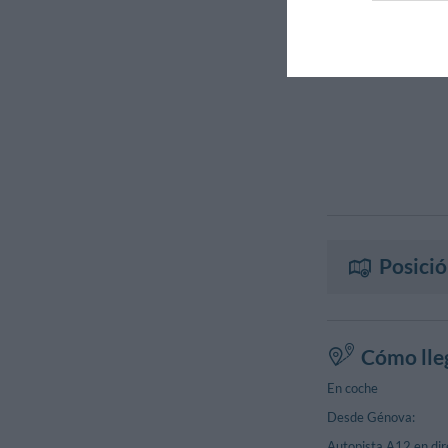
Posició
Cómo lleg
En coche
Desde Génova:
Autopista A12 en dire