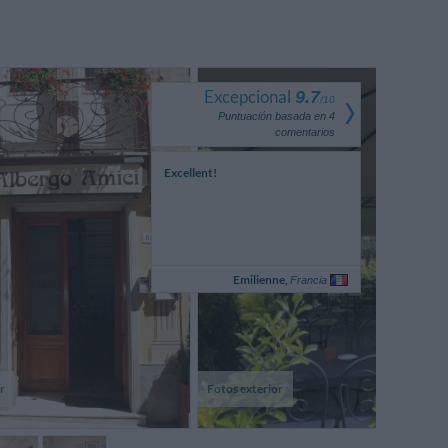
Excepcional
9.7
/
10
Puntuación basada en
4
comentarios
Excellent!
Emilienne,
Francia
r
Fotos exterior