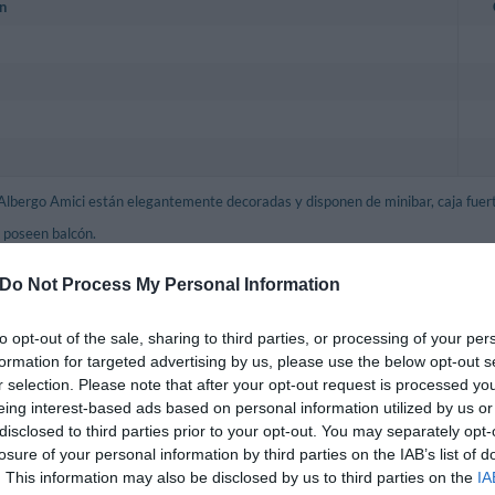
n
Albergo Amici están elegantemente decoradas y disponen de minibar, caja fuert
 poseen balcón.
les: Individual, Doble, Matrimonial, Triple.
Do Not Process My Personal Information
 Incluidos en el precio
to opt-out of the sale, sharing to third parties, or processing of your per
formation for targeted advertising by us, please use the below opt-out s
 Interior Cubierto
Ascensor
r selection. Please note that after your opt-out request is processed y
heck Out rápidos
Cocina local típica
eing interest-based ads based on personal information utilized by us or
tilingüe
Recorridos en bicicleta
disclosed to third parties prior to your opt-out. You may separately opt-
 para grupos
Sala Banquetes / Recepciones
losure of your personal information by third parties on the IAB’s list of
ra
Se aceptan mascotas pequeñas
. This information may also be disclosed by us to third parties on the
IA