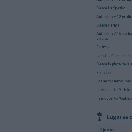
Desde La Spezia:
Autopista A12 en dir
Desde Parma:
Autopista A15, salid
Ligure.
En tren
La estación de trenes
Desde la plaza de la 
En avión
Los aeropuertos más
- aeropuerto "Crist
- aeropuerto "Galileo 
Lugares d
Qué ver