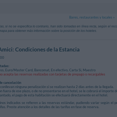
ico
Battista
160 m
Torre Civica
Bares, restaurantes y locales »
io - Varese Ligure
Via Cristoforo
S. Antonio E Rocco
200 m
S. Filippo Ne
stoforo Colombo
59.35 km
Aeroporto Gi
as, si no se especifica lo contrario, han sido tomadas en línea recta, según el re
io - Varese Ligure
Piazza Vittori
Parma
mapa para obtener más información sobre la posición de los hoteles.
errari
260 m
Castello Di V
Reggio Emilia
92.19 km
Aeroporto Gal
Varese Ligure
Piazza Castello
Pisa
cca Tassignano
99.54 km
a
Amici
: Condiciones de la Estancia
ca)
o
280 m
:00
 Emanuele - Varese Ligure
tadas:
ss, Euro/Master Card, Bancomat, En efectivo, Carta Si, Maestro
no acepta las reservas realizadas con tarjetas de prepago o recargables
de cancelación
conllevan ninguna penalización si se realizan hasta 2 días antes de la llegada.
n fuera de ese plazo, o de no presentarse en el hotel, se le cobrará el importe 
ntado, el pago de esta habitación se efectuará directamente en el hotel.
nos indicados se refieren a las reservas estándar, pudiendo variar según el pe
ifas. Preste atención a los detalles de las tarifas en fase de reserva.