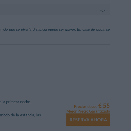
180 m
 Colombo - Varese Ligure
ri E S. Teresa D'Avila
260 m
useppe Verdi
74.45 km
corrido que se elija la distancia puede ser mayor. En caso de duda, se
o Emanuele - Varese Ligure
arese Ligure
280 m
ileo Galilei
99.35 km
 - Varese Ligure
de la primera noche.
€ 55
Precios desde
Mejor Precio Garantizado
riodo de la estancia, las
RESERVA AHORA