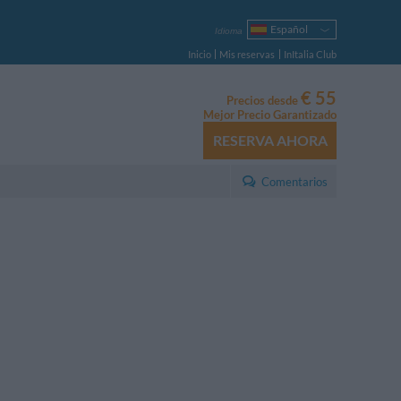
Español
Idioma
Italiano
Inicio
Mis reservas
InItalia Club
English
Français
€ 55
Precios desde
Deutsch
Mejor Precio Garantizado
Русский
RESERVA AHORA
Português
Polski
Comentarios