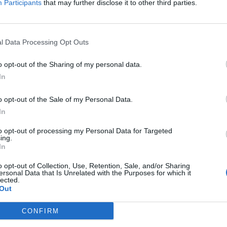
Participants
that may further disclose it to other third parties.
nte y Bar
tel ofrece una cocina rica y elaborada con recetas de la tradición de Liguria a 
l Data Processing Opt Outs
mbrado en las mejores guías gastronómicas.
o opt-out of the Sharing of my personal data.
In
 de Pago
Conexión a Internet
o opt-out of the Sale of my Personal Data.
Recepciones / Banquetes / Ceremonia
In
ocopiadora
to opt-out of processing my Personal Data for Targeted
ing.
In
sticas del Hotel
rico
Gay Friendly
o opt-out of Collection, Use, Retention, Sale, and/or Sharing
ersonal Data that Is Unrelated with the Purposes for which it
te reestructurado
Terraza
lected.
Out
CONFIRM