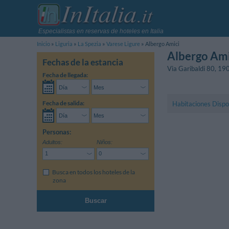
Especialistas en reservas de hoteles en Italia
Inicio
Liguria
La Spezia
Varese Ligure
Albergo Amici
Albergo Ami
Fechas de la estancia
Via Garibaldi 80
,
19
Fecha de llegada:
Fecha de salida:
Habitaciones Dispo
Personas:
Adultos:
Niños:
Busca en todos los hoteles de la
zona
Buscar