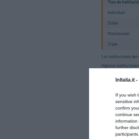
Tipo de habitació
Individual
Doble
Matrimonial
Triple
Las habitaciones del 
Algunas habitaciones
Habitaciones Disponib
InItalia.it -
Servicios
If you wish 
sensitive in
Aparcamiento
confirm you
Check In y C
continue se
Personal mul
information 
Restaurante
further disc
Sala de lectu
participants