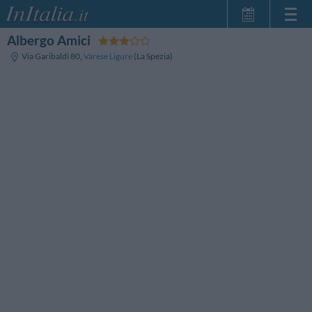
Albergo Amici
Strona główna
Via Garibaldi 80
,
Varese Ligure
(La Spezia)
Moje Rezerwacje
InItalia Klub
Język