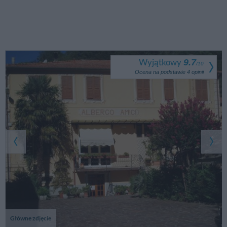
Wyjątkowy
9.7
/
10
Ocena na podstawie
4
opinii
Główne zdjęcie