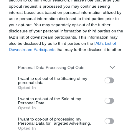
section to confirm your selection. Please note that after your
Najlepsza Cena Gwarantowana
opt-out request is processed you may continue seeing
interest-based ads based on personal information utilized by
Ilość
us or personal information disclosed to third parties prior to
Rodzaj pokoju
osób
your opt-out. You may separately opt-out of the further
disclosure of your personal information by third parties on the
Jednoosobowy
1
POKAŻ CENY
IAB’s list of downstream participants. This information may
Dwuosobowy
2
POKAŻ CENY
also be disclosed by us to third parties on the
IAB’s List of
Downstream Participants
that may further disclose it to other
Dwuosobowy z łóżkiem małżeńskim
2
POKAŻ CENY
third parties.
Trzyosobowy
3
POKAŻ CENY
Personal Data Processing Opt Outs
Pokoje hotelowe zostały urządzone w bardzo eleganckim stylu. Wszystkie
pokoje posiadają minibar, sejf, biurko oraz prywatną łazienkę z prysznicem.
I want to opt-out of the Sharing of my
personal data.
Niektóre pokoje posiadają dodatkowo balkon.
Opted In
Dostępne pokoje: Jednoosobowy, Dwuosobowy, Dwuosobowy z łóżkiem
I want to opt-out of the Sale of my
małżeńskim, Trzyosobowy.
Personal Data.
Opted In
I want to opt-out of processing my
Usługi zawarte w cenie
Personal Data for Targeted Advertising.
Opted In