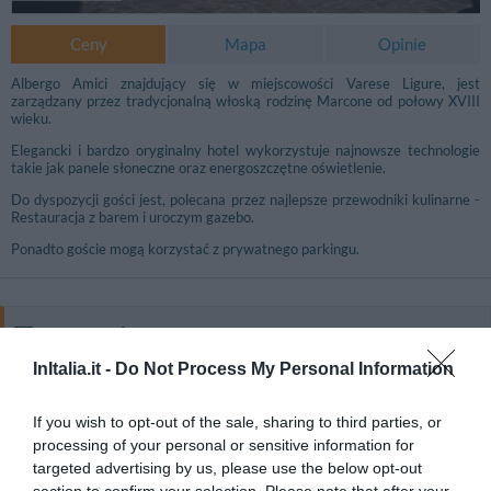
Ceny
Mapa
Opinie
Albergo Amici znajdujący się w miejscowości Varese Ligure, jest
zarządzany przez tradycjonalną włoską rodzinę Marcone od połowy XVIII
wieku.
Elegancki i bardzo oryginalny hotel wykorzystuje najnowsze technologie
takie jak panele słoneczne oraz energoszczętne oświetlenie.
Do dyspozycji gości jest, polecana przez najlepsze przewodniki kulinarne -
Restauracja z barem i uroczym gazebo.
Ponadto goście mogą korzystać z prywatnego parkingu.
Sprawdź Dostępność
InItalia.it -
Do Not Process My Personal Information
Wpisz daty pobytu, aby sprawdzić ceny:
Data przyjazdu:
Data wyjazdu:
If you wish to opt-out of the sale, sharing to third parties, or
Wybierz...
Wybierz...
processing of your personal or sensitive information for
targeted advertising by us, please use the below opt-out
€ 55,00
Ceny od
SZUKAJ