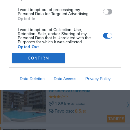
Hotel Alma di Alghero
I want to opt-out of processing my
Personal Data for Targeted Advertising.
Opted In
1.46 km
dal centro
Eccellente
9.2
/10
I want to opt-out of Collection, Use,
Retention, Sale, and/or Sharing of my
TARIFFE
Personal Data that Is Unrelated with the
Purposes for which it was collected.
Opted Out
Hotel La Margherita
CONFIRM
220 m
dal centro
Ottimo
8.3
/10
TARIFFE
Data Deletion
Data Access
Privacy Policy
Residenza Gardenia
1.88 km
dal centro
Favoloso
8.5
/10
TARIFFE