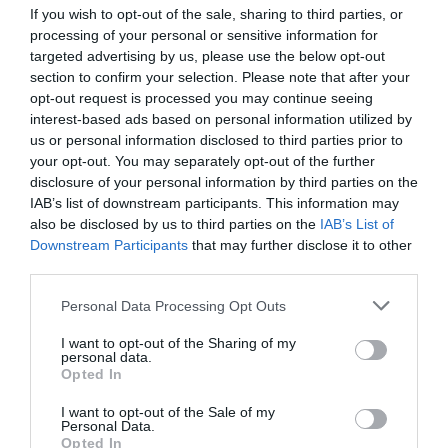
If you wish to opt-out of the sale, sharing to third parties, or
640 m
dal centro
processing of your personal or sensitive information for
Ottimo
8.3
/10
targeted advertising by us, please use the below opt-out
TARIFFE
section to confirm your selection. Please note that after your
opt-out request is processed you may continue seeing
interest-based ads based on personal information utilized by
Hotel Villa Maria Pia
us or personal information disclosed to third parties prior to
3.13 km
dal centro
your opt-out. You may separately opt-out of the further
Carino
6.9
/10
disclosure of your personal information by third parties on the
IAB’s list of downstream participants. This information may
TARIFFE
also be disclosed by us to third parties on the
IAB’s List of
Downstream Participants
that may further disclose it to other
Hotel Soleado
third parties.
Personal Data Processing Opt Outs
1.34 km
dal centro
Eccellente
9.2
/10
I want to opt-out of the Sharing of my
personal data.
TARIFFE
Opted In
I want to opt-out of the Sale of my
Ulteriori Proposte
Personal Data.
Opted In