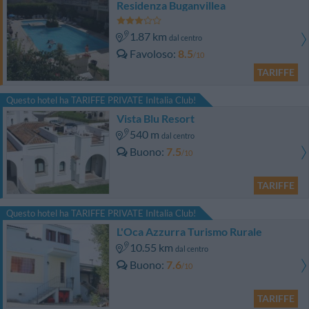
Residenza Buganvillea
1.87 km
dal centro
Favoloso
8.5
/10
TARIFFE
Questo hotel ha TARIFFE PRIVATE InItalia Club!
Vista Blu Resort
540 m
dal centro
Buono
7.5
/10
TARIFFE
Questo hotel ha TARIFFE PRIVATE InItalia Club!
L'Oca Azzurra Turismo Rurale
10.55 km
dal centro
Buono
7.6
/10
TARIFFE