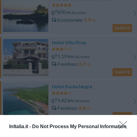
870 m
dal centro
Eccezionale
9.9
/10
TARIFFE
Hotel Villa Piras
1.19 km
dal centro
Favoloso
8.7
/10
TARIFFE
Hotel Punta Negra
5.42 km
dal centro
Favoloso
8.8
/10
TARIFFE
InItalia.it -
Do Not Process My Personal Information
Hotel El Balear