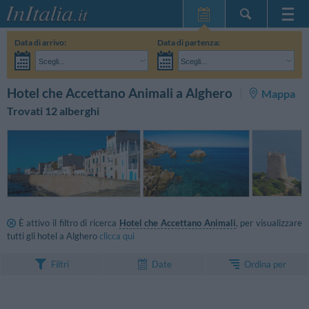
Home Page
Data di arrivo:
Data di partenza:
Le mie Prenotazioni
Scegli...
Scegli...
InItalia Club
Adulti:
Non ho ancora deciso le date del mio soggiorno
Bambini:
CERCA
Hotel che Accettano Animali a Alghero
Mappa
Lingua
Trovati 12 alberghi
È attivo il filtro di ricerca
Hotel che Accettano Animali
, per visualizzare
tutti gli hotel a Alghero
clicca qui
Ordina per
Filtri
Date