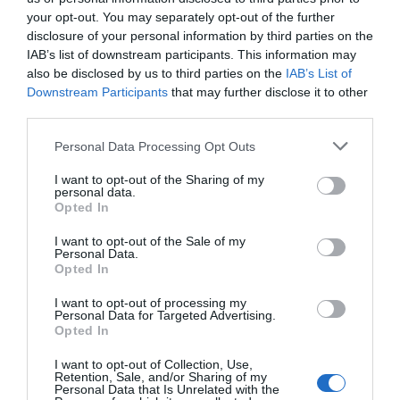
Dune - Arbatax Park Resort
your opt-out. You may separately opt-out of the further
disclosure of your personal information by third parties on the
4.52 km
dal centro
IAB’s list of downstream participants. This information may
4.4
/10
also be disclosed by us to third parties on the
IAB’s List of
TARIFFE
Downstream Participants
that may further disclose it to other
third parties.
Hotel Ogliastra
Personal Data Processing Opt Outs
4.98 km
dal centro
I want to opt-out of the Sharing of my
personal data.
Ottimo
8
/10
Opted In
TARIFFE
I want to opt-out of the Sale of my
Personal Data.
Questo hotel ha TARIFFE PRIVATE InItalia Club!
Opted In
Funtana Ena
I want to opt-out of processing my
Personal Data for Targeted Advertising.
7.31 km
dal centro
Opted In
0 Recensioni
TARIFFE
I want to opt-out of Collection, Use,
Retention, Sale, and/or Sharing of my
Personal Data that Is Unrelated with the