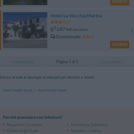
TARIFFE
Hotel La Vecchia Marina
3.87 km
dal centro
Eccezionale
9.6
/10
TARIFFE
Pagina 1 di 1
Precedente
Successiva
Elenco di tutte le tipologie di alberghi per dormire a Tortolì:
Hotel 3 Stelle Tortolì
|
Hotel 4 Stelle Tortolì
Perché prenotare con InItalia.it?
Risparmio Garantito
Assistenza Telefonica
Giudizi degli Ospiti
Semplice e Veloce