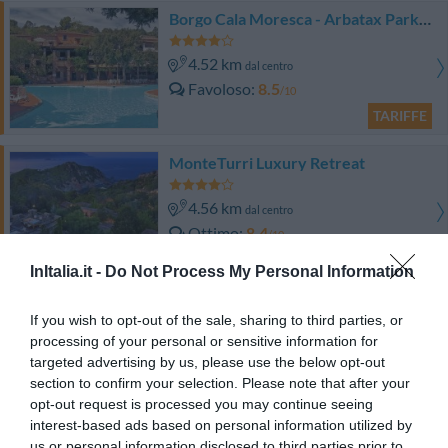
Borgo Cala Moresca - Arbatax Park Resort
4.52 km
dal centro
Favoloso
8.5
/10
TARIFFE
MonteTurri Luxury Retreat
4.56 km
dal centro
Ottimo
8.4
/10
TARIFFE
InItalia.it -
Do Not Process My Personal Information
Telis - Arbatax Park Resort
If you wish to opt-out of the sale, sharing to third parties, or
processing of your personal or sensitive information for
4.52 km
dal centro
targeted advertising by us, please use the below opt-out
0 Recensioni
section to confirm your selection. Please note that after your
TARIFFE
opt-out request is processed you may continue seeing
interest-based ads based on personal information utilized by
us or personal information disclosed to third parties prior to