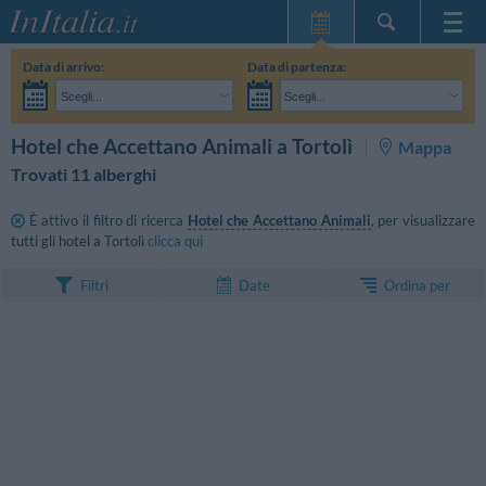
Home Page
Data di arrivo:
Data di partenza:
Le mie Prenotazioni
Scegli...
Scegli...
InItalia Club
Adulti:
Non ho ancora deciso le date del mio soggiorno
Bambini:
CERCA
Hotel che Accettano Animali a Tortolì
Mappa
Lingua
Trovati 11 alberghi
È attivo il filtro di ricerca
Hotel che Accettano Animali
, per visualizzare
tutti gli hotel a Tortolì
clicca qui
Ordina per
Filtri
Date