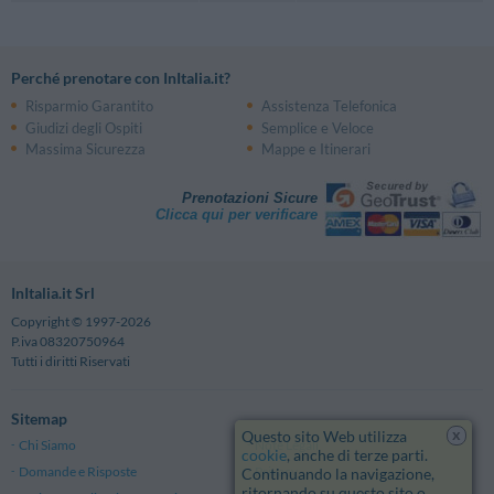
Perché prenotare con InItalia.it?
Risparmio Garantito
Assistenza Telefonica
Giudizi degli Ospiti
Semplice e Veloce
Massima Sicurezza
Mappe e Itinerari
Prenotazioni Sicure
Clicca qui per verificare
InItalia.it Srl
Copyright © 1997-2026
P.iva 08320750964
Tutti i diritti Riservati
Sitemap
x
Questo sito Web utilizza
Chi Siamo
Note Legali
cookie
, anche di terze parti.
Domande e Risposte
Privacy
Continuando la navigazione,
ritornando su questo sito o