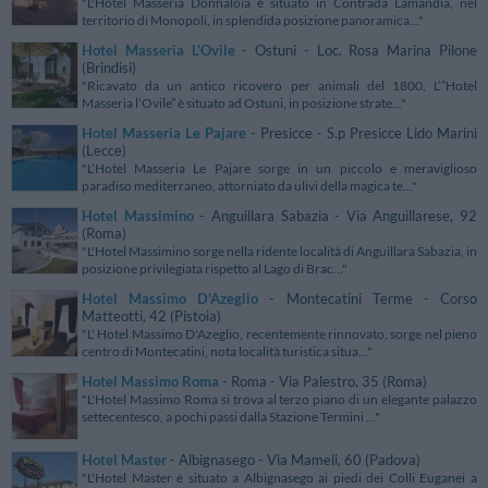
"L'Hotel Masseria Donnaloia è situato in Contrada Lamandia, nel
territorio di Monopoli, in splendida posizione panoramica..."
Hotel Masseria L'Ovile
- Ostuni - Loc. Rosa Marina Pilone
(Brindisi)
"Ricavato da un antico ricovero per animali del 1800, L’”Hotel
Masseria l’Ovile” è situato ad Ostuni, in posizione strate..."
Hotel Masseria Le Pajare
- Presicce - S.p Presicce Lido Marini
(Lecce)
"L’Hotel Masseria Le Pajare sorge in un piccolo e meraviglioso
paradiso mediterraneo, attorniato da ulivi della magica te..."
Hotel Massimino
- Anguillara Sabazia - Via Anguillarese, 92
(Roma)
"L'Hotel Massimino sorge nella ridente località di Anguillara Sabazia, in
posizione privilegiata rispetto al Lago di Brac..."
Hotel Massimo D'Azeglio
- Montecatini Terme - Corso
Matteotti, 42 (Pistoia)
"L' Hotel Massimo D'Azeglio, recentemente rinnovato, sorge nel pieno
centro di Montecatini, nota località turistica situa..."
Hotel Massimo Roma
- Roma - Via Palestro, 35 (Roma)
"L'Hotel Massimo Roma si trova al terzo piano di un elegante palazzo
settecentesco, a pochi passi dalla Stazione Termini ..."
Hotel Master
- Albignasego - Via Mameli, 60 (Padova)
"L'Hotel Master è situato a Albignasego ai piedi dei Colli Euganei a