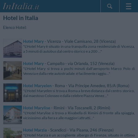
Hotel in Italia
Home Page
Le mie Prenotazioni
Elenco Hotel:
InItalia Club
Hotel Mary
- Vicenza - Viale Camisano, 28 (Vicenza)
Lingua
"L'Hotel Mary è situato in una tranquilla zona residenziale di Vicenza,
a 5 minuti di autobus dal centro storico e a 200 ..."
Hotel Mary
- Campalto - via Orlanda, 152 (Venezia)
"L'Hotel Mary si trova a pochi minuti dall'aeroporto Marco Polo di
Venezia e dalla rete autostradale: è facilmente raggiu..."
Hotel Maryelen
- Roma - Via Principe Amedeo, 85/A (Roma)
"L'Hotel Maryelen si trova a Roma a breve distanza dal centro storico,
dal maestoso Colosseo e dalla celebre Piazza Venez..."
Hotel Marylise
- Rimini - Via Toscanelli, 2 (Rimini)
"L'Hotel Marylise si trova a Rivabella di Rimini di fronte alla spiaggia,
vicinissimo alla fiera e alle maggiori attratti..."
Hotel Marzia
- Scandicci - Via Pisana, 246 (Firenze)
"L'Hotel Marzia è un accogliente albergo di Firenze, situato in ottimo