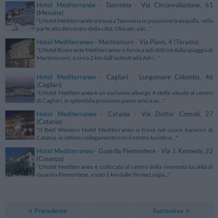
Hotel Méditerranée
- Taormina - Via Circonvallazione, 61
(Messina)
"L'Hotel Méditerranée si trova a Taormina in posizione tranquilla, nella
parte alta del centro della città. Ubicato a br..."
Hotel Mediterraneo
- Martinsicuro - Via Piave, 4 (Teramo)
"L'Hotel Ristorante Mediterraneo si torva a soli 400 mt dalla spiaggia di
Martinsicuro, a circa 2 km dall'autostrada Adri..."
Hotel Mediterraneo
- Cagliari - Lungomare Colombo, 46
(Cagliari)
"L'Hotel Mediterraneo è un esclusivo albergo 4 stelle situato al centro
di Cagliari, in splendida posizione panoramica su..."
Hotel Mediterraneo
- Catania - Via Dottor Consoli, 27
(Catania)
"Il Best Western Hotel Mediterraneo si trova nel cuore barocco di
Catania, in ottimo collegamento con il centro turistico..."
Hotel Mediterraneo
- Guardia Piemontese - Via J. Kennedy, 22
(Cosenza)
"L'Hotel Mediterraneo è collocato al centro della rinomata località di
Guardia Piemontese, a solo 1 km dalle Terme Luigia..."
Precedente
Successiva