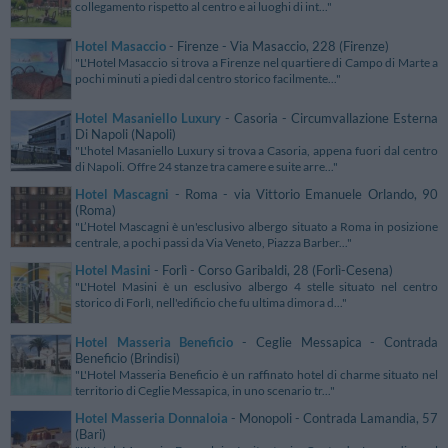
collegamento rispetto al centro e ai luoghi di int..."
Hotel Masaccio
- Firenze - Via Masaccio, 228 (Firenze)
"L'Hotel Masaccio si trova a Firenze nel quartiere di Campo di Marte a
pochi minuti a piedi dal centro storico facilmente..."
Hotel Masaniello Luxury
- Casoria - Circumvallazione Esterna
Di Napoli (Napoli)
"L'hotel Masaniello Luxury si trova a Casoria, appena fuori dal centro
di Napoli. Offre 24 stanze tra camere e suite arre..."
Hotel Mascagni
- Roma - via Vittorio Emanuele Orlando, 90
(Roma)
"L’Hotel Mascagni è un'esclusivo albergo situato a Roma in posizione
centrale, a pochi passi da Via Veneto, Piazza Barber..."
Hotel Masini
- Forlì - Corso Garibaldi, 28 (Forlì-Cesena)
"L'Hotel Masini è un esclusivo albergo 4 stelle situato nel centro
storico di Forlì, nell'edificio che fu ultima dimora d..."
Hotel Masseria Beneficio
- Ceglie Messapica - Contrada
Beneficio (Brindisi)
"L'Hotel Masseria Beneficio è un raffinato hotel di charme situato nel
territorio di Ceglie Messapica, in uno scenario tr..."
Hotel Masseria Donnaloia
- Monopoli - Contrada Lamandia, 57
(Bari)