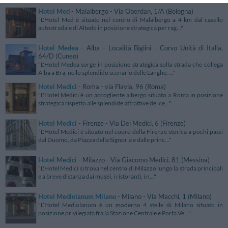
Hotel Med
- Malalbergo - Via Oberdan, 1/A (Bologna)
"L'Hotel Med è situato nel centro di Malalbergo a 4 km dal casello
autostradale di Altedo in posizione strategica per rag..."
Hotel Medea
- Alba - Località Biglini - Corso Unità di Italia,
64/D (Cuneo)
"L'Hotel Medea sorge in posizione strategica sulla strada che collega
Alba a Bra, nello splendido scenario delle Langhe. ..."
Hotel Medici
- Roma - via Flavia, 96 (Roma)
"L'Hotel Medici è un accogliente albergo situato a Roma in posizione
strategica rispetto alle splendide attrattive del ce..."
Hotel Medici
- Firenze - Via Dei Medici, 6 (Firenze)
"L'Hotel Medici è situato nel cuore della Firenze storica a pochi passi
dal Duomo, da Piazza della Signoria e dalle princ..."
Hotel Medici
- Milazzo - Via Giacomo Medici, 81 (Messina)
"L'Hotel Medici si trova nel centro di Milazzo lungo la strada principali
e a breve distanza dai musei, i ristoranti, i n..."
Hotel Mediolanum Milano
- Milano - Via Macchi, 1 (Milano)
"L’Hotel Mediolanum è un moderno 4 stelle di Milano situato in
posizione privilegiata fra la Stazione Centrale e Porta Ve..."