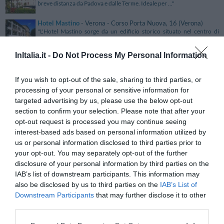
breve distanza da Padova e dalle Terme. Ideale per ..."
Hotel Mastino
- Verona - Corso Porta Nuova, 16 (Verona)
"L'Hotel Mastino sorge da un edificio storico situato nel centro di
Verona, a soli 200 mt dall'Arena, tempio della lirica..."
InItalia.it -
Do Not Process My Personal Information
Hotel Mastrarua
- Siracusa - Via Vittorio Veneto, 193
(Siracusa)
"L'Hotel Mastrarua sorge a Siracusa a soli 100 mt dal mare, all'interno
If you wish to opt-out of the sale, sharing to third parties, or
di un palazzo storico sapientemente restaurato. ..."
processing of your personal or sensitive information for
Hotel Matteotti
- Vercelli - Corso Matteotti, 35 (Vercelli)
targeted advertising by us, please use the below opt-out
"L'Hotel Matteotti, completamente rinnovato nell'Agosto 2011, è un
section to confirm your selection. Please note that after your
comodo 3 stelle a conduzione familiare situato a soli ..."
opt-out request is processed you may continue seeing
interest-based ads based on personal information utilized by
Hotel Maxi
- Bassanega di Tremosine - via Maroc, 1 (Brescia)
"L'Hotel Maxi dista dista circa 2,5 km. dal lago di Garda e dallo
us or personal information disclosed to third parties prior to
splendido centro di Limone sul Garda. E' situato in una..."
your opt-out. You may separately opt-out of the further
disclosure of your personal information by third parties on the
Hotel Maxim
- Anzola Dell' Emilia - Via Stradellazzo, 1
IAB’s list of downstream participants. This information may
(Bologna)
also be disclosed by us to third parties on the
IAB’s List of
"L'Hotel Maxim è un'elegante 4 stelle di Anzola dell'Emilia, situato in
posizione strategica a 15 minuti dall’aeroporto "..."
Downstream Participants
that may further disclose it to other
third parties.
Hotel Maxim
- Firenze - Via Dei Calzaioli, 11 (Firenze)
"L'Hotel Maxim è un accogliente albergo 2 stelle di Firenze situato a
pochi passi dai principali monumenti e musei della ..."