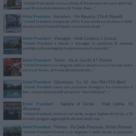
"L’Hotel Prata Verde si trova a Prata di Pordenone nel cuore del Friuli,
a soli 30 minuti da Venezia e da Trieste. Base ..."
Hotel Premiere
- Varcaturo - Via Ripuaria, 316/A (Napoli)
"L’Hotel Premiere, inaugurato 2010, è una moderna struttura 4 stelle,
situata a Nord Ovest di Napoli, in posizione strate..."
Hotel President
- Viareggio - Viale Carducci, 5 (Lucca)
"L'Hotel President è situato a Viareggio in posizione di assoluto
prestigio sulla passeggiata lungomare a pochi passi dal..."
Hotel President
- Torino - Via A. Cecchi, 67 (Torino)
"L'Hotel President è un elegante edificio situato a circa 2 km dal centro
storico di Torino, di fronte alla Stazione ferr..."
Hotel President
- Giovinazzo - S.s. 16 - Km 786+950 (Bari)
"L'Hotel President vanta una posizione strategica fra Giovinazzo e
Bari, a breve distanza dall'aeroporto "Karol Wojtyla" ..."
Hotel President
- Tagliata di Cervia - Viale Irpinia, 16
(Ravenna)
"L’Hotel President, immerso nel verde, sorge a Tagliata di Cervia, a 50
mt dalla spiaggia raggiungibile attraversando una..."
Hotel President
- Firenze - Via Della Piazzuola, 36/bis (Firenze)
"L'Hotel President Firenze è un elegante 4 stelle situato in posizione