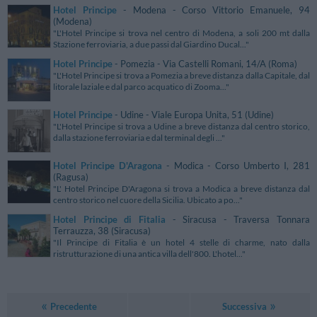
Hotel Principe
- Modena - Corso Vittorio Emanuele, 94
(Modena)
"L'Hotel Principe si trova nel centro di Modena, a soli 200 mt dalla
Stazione ferroviaria, a due passi dal Giardino Ducal..."
Hotel Principe
- Pomezia - Via Castelli Romani, 14/A (Roma)
"L'Hotel Principe si trova a Pomezia a breve distanza dalla Capitale, dal
litorale laziale e dal parco acquatico di Zooma..."
Hotel Principe
- Udine - Viale Europa Unita, 51 (Udine)
"L'Hotel Principe si trova a Udine a breve distanza dal centro storico,
dalla stazione ferroviaria e dal terminal degli ..."
Hotel Principe D'Aragona
- Modica - Corso Umberto I, 281
(Ragusa)
"L' Hotel Principe D'Aragona si trova a Modica a breve distanza dal
centro storico nel cuore della Sicilia. Ubicato a po..."
Hotel Principe di Fitalia
- Siracusa - Traversa Tonnara
Terrauzza, 38 (Siracusa)
"Il Principe di Fitalia è un hotel 4 stelle di charme, nato dalla
ristrutturazione di una antica villa dell'800. L'hotel..."
Precedente
Successiva