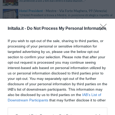
incantevole a soli 2 km dal centro e dalla stazion..."
Hotel President
- Mestre - Via Forte Maghera, 99 (Venezia)
"L'Hotel President si trova a Mestre, in posizione strategica rispetto al
centro di Venezia che è raggiungibile in pochi ..."
InItalia.it -
Do Not Process My Personal Information
Hotel President
- Marsala - Via Bixio, 1 (Trapani)
"L'Hotel President è una moderna struttura situata a Marsala a soli 600
mt dalla Stazione ferroviaria, in posizione strat..."
If you wish to opt-out of the sale, sharing to third parties, or
processing of your personal or sensitive information for
Hotel President
- Rieti - Via Mosè Di Gaio, 2 (Rieti)
targeted advertising by us, please use the below opt-out
"L'Hotel President è un moderno e funzionale albergo per piacevoli
soggiorni turistici e d'affari a Rieti. Accogliente e..."
section to confirm your selection. Please note that after your
opt-out request is processed you may continue seeing
Hotel President
- Lecce - Via Salandra, 6 (Lecce)
interest-based ads based on personal information utilized by
"..."
us or personal information disclosed to third parties prior to
your opt-out. You may separately opt-out of the further
disclosure of your personal information by third parties on the
Hotel President
- Rimini - Viale Tripoli, 276 (Rimini)
"L'hotel President è il punto di partenza ideale per scoprire le bellezze
IAB’s list of downstream participants. This information may
di Rimini, dal mare all’entroterra. Situato nel..."
also be disclosed by us to third parties on the
IAB’s List of
Downstream Participants
that may further disclose it to other
Hotel President
- Pomezia - Via Dei Castelli Romani, 77 (Roma)
third parties.
"L'Hotel President si trova a Pomezia a 15 km da Roma, tra i Castelli
Romani e il litorale di Torvajanica. La struttura ..."