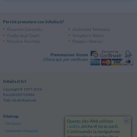
Perché prenotare con InItalia.it?
Risparmio Garantito
Assistenza Telefonica
Giudizi degli Ospiti
Semplice e Veloce
Massima Sicurezza
Mappe e Itinerari
Prenotazioni Sicure
Clicca qui per verificare
InItalia.it Srl
Copyright © 1997-2026
P.iva 08320750964
Tutti i diritti Riservati
Sitemap
x
Questo sito Web utilizza
Chi Siamo
Note Legali
cookie
, anche di terze parti.
Domande e Risposte
Privacy
Continuando la navigazione,
ritornando su questo sito o