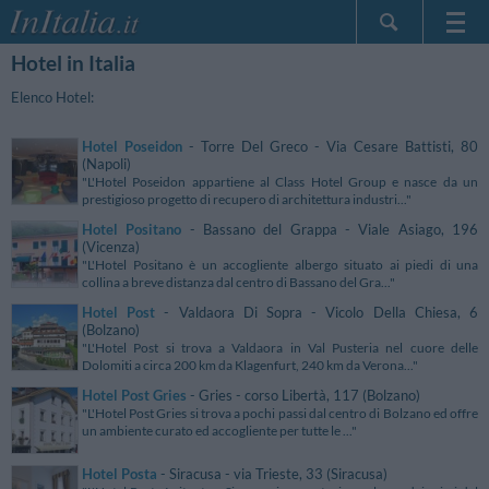
Hotel in Italia
Home Page
Le mie Prenotazioni
Elenco Hotel:
InItalia Club
Hotel Poseidon
- Torre Del Greco - Via Cesare Battisti, 80
Lingua
(Napoli)
"L'Hotel Poseidon appartiene al Class Hotel Group e nasce da un
prestigioso progetto di recupero di architettura industri..."
Hotel Positano
- Bassano del Grappa - Viale Asiago, 196
(Vicenza)
"L'Hotel Positano è un accogliente albergo situato ai piedi di una
collina a breve distanza dal centro di Bassano del Gra..."
Hotel Post
- Valdaora Di Sopra - Vicolo Della Chiesa, 6
(Bolzano)
"L'Hotel Post si trova a Valdaora in Val Pusteria nel cuore delle
Dolomiti a circa 200 km da Klagenfurt, 240 km da Verona..."
Hotel Post Gries
- Gries - corso Libertà, 117 (Bolzano)
"L'Hotel Post Gries si trova a pochi passi dal centro di Bolzano ed offre
un ambiente curato ed accogliente per tutte le ..."
Hotel Posta
- Siracusa - via Trieste, 33 (Siracusa)