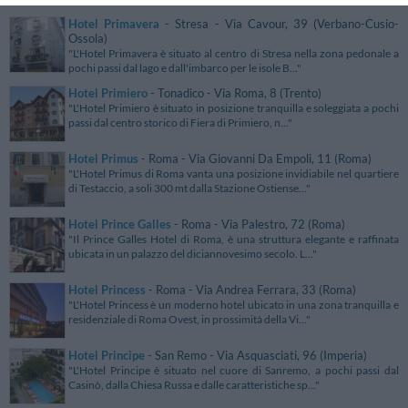
Hotel Primavera
- Stresa - Via Cavour, 39 (Verbano-Cusio-
Ossola)
"L'Hotel Primavera è situato al centro di Stresa nella zona pedonale a
pochi passi dal lago e dall'imbarco per le isole B..."
Hotel Primiero
- Tonadico - Via Roma, 8 (Trento)
"L'Hotel Primiero è situato in posizione tranquilla e soleggiata a pochi
passi dal centro storico di Fiera di Primiero, n..."
Hotel Primus
- Roma - Via Giovanni Da Empoli, 11 (Roma)
"L'Hotel Primus di Roma vanta una posizione invidiabile nel quartiere
di Testaccio, a soli 300 mt dalla Stazione Ostiense..."
Hotel Prince Galles
- Roma - Via Palestro, 72 (Roma)
"Il Prince Galles Hotel di Roma, è una struttura elegante e raffinata
ubicata in un palazzo del diciannovesimo secolo. L..."
Hotel Princess
- Roma - Via Andrea Ferrara, 33 (Roma)
"L'Hotel Princess è un moderno hotel ubicato in una zona tranquilla e
residenziale di Roma Ovest, in prossimità della Vi..."
Hotel Principe
- San Remo - Via Asquasciati, 96 (Imperia)
"L'Hotel Principe è situato nel cuore di Sanremo, a pochi passi dal
Casinò, dalla Chiesa Russa e dalle caratteristiche sp..."