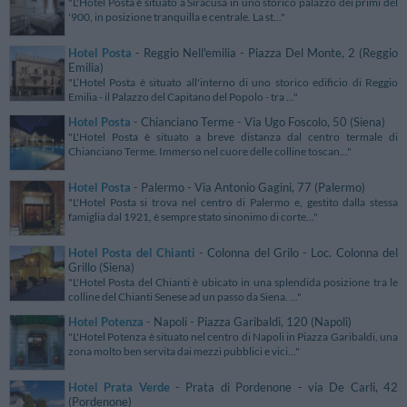
"L'Hotel Posta è situato a Siracusa in uno storico palazzo dei primi del
'900, in posizione tranquilla e centrale. La st..."
Hotel Posta
- Reggio Nell'emilia - Piazza Del Monte, 2 (Reggio
Emilia)
"L’Hotel Posta è situato all'interno di uno storico edificio di Reggio
Emilia - il Palazzo del Capitano del Popolo - tra ..."
Hotel Posta
- Chianciano Terme - Via Ugo Foscolo, 50 (Siena)
"L'Hotel Posta è situato a breve distanza dal centro termale di
Chianciano Terme. Immerso nel cuore delle colline toscan..."
Hotel Posta
- Palermo - Via Antonio Gagini, 77 (Palermo)
"L'Hotel Posta si trova nel centro di Palermo e, gestito dalla stessa
famiglia dal 1921, è sempre stato sinonimo di corte..."
Hotel Posta del Chianti
- Colonna del Grilo - Loc. Colonna del
Grillo (Siena)
"L'Hotel Posta del Chianti è ubicato in una splendida posizione tra le
colline del Chianti Senese ad un passo da Siena. ..."
Hotel Potenza
- Napoli - Piazza Garibaldi, 120 (Napoli)
"L'Hotel Potenza è situato nel centro di Napoli in Piazza Garibaldi, una
zona molto ben servita dai mezzi pubblici e vici..."
Hotel Prata Verde
- Prata di Pordenone - via De Carli, 42
(Pordenone)