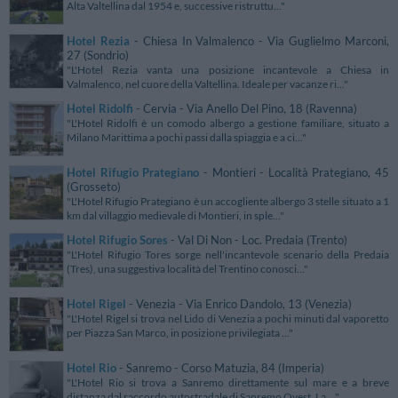
Alta Valtellina dal 1954 e, successive ristruttu..."
Hotel Rezia
- Chiesa In Valmalenco - Via Guglielmo Marconi,
27 (Sondrio)
"L'Hotel Rezia vanta una posizione incantevole a Chiesa in
Valmalenco, nel cuore della Valtellina. Ideale per vacanze ri..."
Hotel Ridolfi
- Cervia - Via Anello Del Pino, 18 (Ravenna)
"L'Hotel Ridolfi è un comodo albergo a gestione familiare, situato a
Milano Marittima a pochi passi dalla spiaggia e a ci..."
Hotel Rifugio Prategiano
- Montieri - Località Prategiano, 45
(Grosseto)
"L'Hotel Rifugio Prategiano è un accogliente albergo 3 stelle situato a 1
km dal villaggio medievale di Montieri, in sple..."
Hotel Rifugio Sores
- Val Di Non - Loc. Predaia (Trento)
"L'Hotel Rifugio Tores sorge nell'incantevole scenario della Predaia
(Tres), una suggestiva località del Trentino conosci..."
Hotel Rigel
- Venezia - Via Enrico Dandolo, 13 (Venezia)
"L'Hotel Rigel si trova nel Lido di Venezia a pochi minuti dal vaporetto
per Piazza San Marco, in posizione privilegiata ..."
Hotel Rio
- Sanremo - Corso Matuzia, 84 (Imperia)
"L'Hotel Rio si trova a Sanremo direttamente sul mare e a breve
distanza dal raccordo autostradale di Sanremo Ovest. La ..."