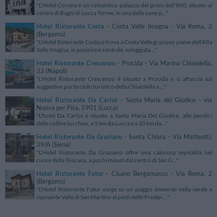
"L’Hotel Corona è un romantico palazzo dei primi dell'800, situato al
centro di Bagni di Lucca Terme, in una delle zone p..."
Hotel Ristorante Costa
- Costa Valle Imagna - Via Roma, 3
(Bergamo)
"L'Hotel Ristorante Costa si trova a Costa Valle grazioso paese dell'Alta
Valle Imagna, in posizione centrale, soleggiata..."
Hotel Ristorante Crescenzo
- Procida - Via Marina Chiaiolella,
33 (Napoli)
"L'Hotel Ristorante Crescenzo è situato a Procida e si affaccia sul
suggestivo porticciolo turistico della Chiaiolella a ..."
Hotel Ristorante Da Carlos
- Santa Maria del Giudice - via
Nuova per Pisa, 5901 (Lucca)
"L'hotel Da Carlos è situato a Santa Maria Del Giudice, alle pendici
delle colline lucchesi, a 5 km da Lucca e a 10 km da..."
Hotel Ristorante Da Graziano
- Santa Chiara - Via Matteotti,
39/A (Siena)
"L’Hotel Ristorante Da Graziano offre una calorosa ospitalità nel
cuore della Toscana, a pochi minuti dal centro di San G..."
Hotel Ristorante Fatur
- Cisano Bergamasco - Via Roma, 2
(Bergamo)
"L'Hotel Ristorante Fatur sorge su un poggio immerso nella verde e
riposante Valle di San Martino ai piedi delle Prealpi ..."