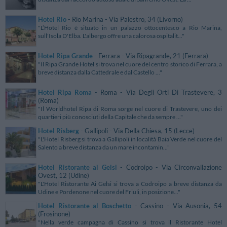
Hotel Rio
- Rio Marina - Via Palestro, 34 (Livorno)
"L’Hotel Rio è situato in un palazzo ottocentesco a Rio Marina,
sull'Isola D'Elba. L'albergo offre una calorosa ospitalit..."
Hotel Ripa Grande
- Ferrara - Via Ripagrande, 21 (Ferrara)
"Il Ripa Grande Hotel si trova nel cuore del centro storico di Ferrara, a
breve distanza dalla Cattedrale e dal Castello ..."
Hotel Ripa Roma
- Roma - Via Degli Orti Di Trastevere, 3
(Roma)
"Il Worldhotel Ripa di Roma sorge nel cuore di Trastevere, uno dei
quartieri più conosciuti della Capitale che da sempre ..."
Hotel Risberg
- Gallipoli - Via Della Chiesa, 15 (Lecce)
"L'Hotel Risberg si trova a Gallipoli in località Baia Verde nel cuore del
Salento a breve distanza da un mare incontamin..."
Hotel Ristorante ai Gelsi
- Codroipo - Via Circonvallazione
Ovest, 12 (Udine)
"L'Hotel Ristorante Ai Gelsi si trova a Codroipo a breve distanza da
Udine e Pordenone nel cuore del Friuli, in posizione..."
Hotel Ristorante al Boschetto
- Cassino - Via Ausonia, 54
(Frosinone)
"Nella verde campagna di Cassino si trova il Ristorante Hotel