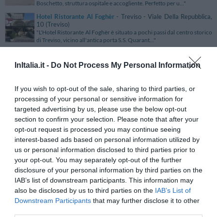
Boschetto, struttura ospitale e accogliente. Perfetto per u..."
Hotel Ristorante Al Foghèr
- Treviso - Viale Della Repubblica,
10 (Treviso)
"L'Hotel Ristorante Al Foghèr è situato a pochi passi dal centro storico
di Treviso, vicino all'antica porta S.S. Quarant..."
Hotel Ristorante Al Lido
- Muggia - Via Battisti, 22 (Trieste)
"L'Hotel Ristorante Al Lido è un moderno 3 stelle situato all'ingresso
InItalia.it -
Do Not Process My Personal Information
della cittadina istroveneta di Muggia, in posizion..."
Hotel Ristorante al Mulino
- San Michele - Via Casale, 44
If you wish to opt-out of the sale, sharing to third parties, or
(Alessandria)
processing of your personal or sensitive information for
"L'Hotel Ristorante Al Mulino è situato a San Michele di Alessandria,
targeted advertising by us, please use the below opt-out
tra le colline del Piemonte nel Basso Monferrato, a..."
section to confirm your selection. Please note that after your
Hotel Ristorante Alcide
- Poggibonsi - Viale Marconi, 67/A
opt-out request is processed you may continue seeing
(Siena)
interest-based ads based on personal information utilized by
"L'Hotel Ristorante Alcide è situato a Poggibonsi, in prossimità della
zona del Chianti, a 1 km dall'uscita Poggibonsi No..."
us or personal information disclosed to third parties prior to
your opt-out. You may separately opt-out of the further
Hotel Ristorante All'Olivo
- Tarquinia - via Palmiro Togliatti,
13/15 (Viterbo)
disclosure of your personal information by third parties on the
"L’Hotel Ristorante All'Olivo è un moderno albergo situato a
IAB’s list of downstream participants. This information may
Tarquinia, in posizione strategica rispetto al Porto di Civi..."
also be disclosed by us to third parties on the
IAB’s List of
Hotel Ristorante Alpino
- Malcesine - Piazza Statuto, 23
Downstream Participants
that may further disclose it to other
(Verona)
third parties.
"L’Hotel Alpino è situato nel centro di Malcesine a poca distanza dal