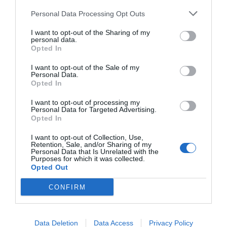
pittoresco porto dove si trova scalo dei battelli, ..."
Personal Data Processing Opt Outs
Hotel Ristorante Baga Baga
- Castelsardo - Località Terra
Bianca (Sassari)
I want to opt-out of the Sharing of my
"L'Hotel Baga Baga si trova a Castelsardo in provincia di Sassari in una
personal data.
posizione da cui si gode di un panorama mozzafia..."
Opted In
Hotel Ristorante Bagnaia
- Bagnaia - Via Gen. A. Gandin, 11/a
(Viterbo)
I want to opt-out of the Sale of my
Personal Data.
"L'Hotel Ristorante Biscetti è un accogliente albergo a gestione
familiare situato in Località Bagnaia, in una zona tranq..."
Opted In
Hotel Ristorante Belvedere
- Torino - Via Annibal Caro, 12
I want to opt-out of processing my
(Torino)
Personal Data for Targeted Advertising.
"L'Hotel Ristorante Belvedere si trova a Torino a circa 6 km dal centro
Opted In
cittadino e dai luoghi di maggiore interesse. La..."
Hotel Ristorante Belvedere
- Alice Bel Colle - Piazza
I want to opt-out of Collection, Use,
Guacchione, 9 (Alessandria)
Retention, Sale, and/or Sharing of my
Personal Data that Is Unrelated with the
"L'Hotel Ristorante Belvedere sorge ad Alice Bel Colle, circondato
Purposes for which it was collected.
dalle verdeggianti valli e colline del tipico paesaggi..."
Opted Out
Hotel Ristorante Borgo La Tana
- Maratea - Dell’Amicizia, 22
(Potenza)
CONFIRM
"Hotel La Tana è situato a Maratea in una zona tranquilla e soleggiata,
in posizione strategica per raggiungere le spiagg..."
Hotel Ristorante Calamosca
- Cagliari - Via Calamosca, 50
(Cagliari)
Data Deletion
Data Access
Privacy Policy