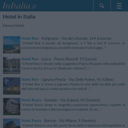
Hotel in Italia
Home Page
Le mie Prenotazioni
Elenco Hotel:
InItalia Club
Hotel Rex
- Antignano - Via del Littorale, 164 (Livorno)
Lingua
"L'Hotel Rex è situato ad Antignano, a 7 km a sud di Livorno, in
posizione privilegiata su una delle insenature più sugge..."
Hotel Rex
- Lucca - Piazza Ricasoli, 19 (Lucca)
"L'Hotel Rex è situato nella suggestiva Piazza Ricasoli nello splendido
Centro storico di Lucca. Ideale per visitare il ..."
Hotel Rex
- Lignano Pineta - Via Delle Palme, 45 (Udine)
"L'Hotel Rex si trova a Lignano Pineta in una delle località più belle
dell'alto Adriatico a metà strada tra le città di ..."
Hotel Rezia
- Sondalo - Via Zubiani, 60 (Sondrio)
"L'Hotel Rezia sorge in magnifica posizione panoramica rispetto al
centro di Sondalo e alle montagne circostanti. Di rec..."
Hotel Rezia
- Bormio - Via Milano, 9 (Sondrio)
"L'Hotel Rezia è uno dei punti fermi della tradizione dell’ospitalità in