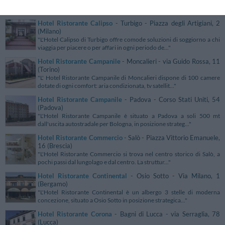
"L'Hotel Ristorante Calamosca si trova a Cagliari incastonato tra due
promontori a 2 km dal centro cittadino. Situato vi..."
Hotel Ristorante Calipso
- Turbigo - Piazza degli Artigiani, 2
(Milano)
"L'Hotel Calipso di Turbigo offre comode soluzioni di soggiorno a chi
viaggia per piacere o per affari in ogni periodo de..."
Hotel Ristorante Campanile
- Moncalieri - via Guido Rossa, 11
(Torino)
"L' Hotel Ristorante Campanile di Moncalieri dispone di 100 camere
dotate di ogni comfort: aria condizionata, tv satellit..."
Hotel Ristorante Campanile
- Padova - Corso Stati Uniti, 54
(Padova)
"L'Hotel Ristorante Campanile è situato a Padova a soli 500 mt
dall'uscita autostradale per Bologna, in posizione strateg..."
Hotel Ristorante Commercio
- Salò - Piazza Vittorio Emanuele,
16 (Brescia)
"L'Hotel Ristorante Commercio si trova nel centro storico di Salò, a
pochi passi dal lungolago e dal centro. La struttur..."
Hotel Ristorante Continental
- Osio Sotto - Via Milano, 1
(Bergamo)
"L'Hotel Ristorante Continental è un albergo 3 stelle di moderna
concezione, situato a Osio Sotto in posizione strategica..."
Hotel Ristorante Corona
- Bagni di Lucca - via Serraglia, 78
(Lucca)