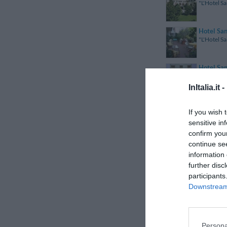
"L'Hotel Sa
Hotel Sa
"L'Hotel Sa
Hotel Sa
"Il San Mar
InItalia.it -
Hotel San
If you wish 
"Il Grand A
sensitive in
confirm you
Hotel Sa
continue se
"L'Hotel Sa
information 
further disc
participants
Hotel Sa
"L'Hotel Sa
Downstream 
Hotel Sa
"L'Hotel Sa
Persona