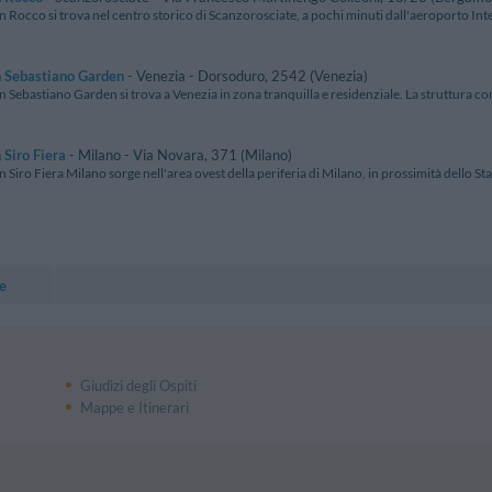
n Rocco si trova nel centro storico di Scanzorosciate, a pochi minuti dall'aeroporto Inte
n Sebastiano Garden
- Venezia - Dorsoduro, 2542 (Venezia)
n Sebastiano Garden si trova a Venezia in zona tranquilla e residenziale. La struttura cons
 Siro Fiera
- Milano - Via Novara, 371 (Milano)
n Siro Fiera Milano sorge nell'area ovest della periferia di Milano, in prossimità dello Stad
e
Giudizi degli Ospiti
Mappe e Itinerari