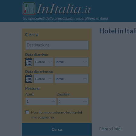
Gli specialisti delle prenotazioni alberghiere in Italia
Hotel in Ital
Cerca
Data di arrivo:
Data di partenza:
Persone:
Adulti:
Bambini:
Non ho ancora deciso le date del
mio soggiorno
Elenco Hotel:
Cerca