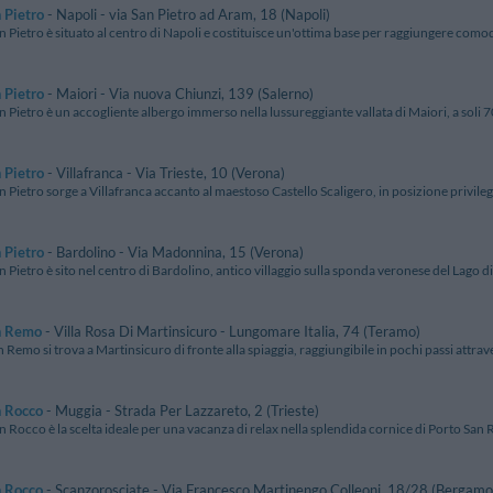
 Pietro
- Napoli - via San Pietro ad Aram, 18 (Napoli)
n Pietro è situato al centro di Napoli e costituisce un'ottima base per raggiungere comod
 Pietro
- Maiori - Via nuova Chiunzi, 139 (Salerno)
n Pietro è un accogliente albergo immerso nella lussureggiante vallata di Maiori, a soli 7
 Pietro
- Villafranca - Via Trieste, 10 (Verona)
n Pietro sorge a Villafranca accanto al maestoso Castello Scaligero, in posizione privilegia
 Pietro
- Bardolino - Via Madonnina, 15 (Verona)
n Pietro è sito nel centro di Bardolino, antico villaggio sulla sponda veronese del Lago di
n Remo
- Villa Rosa Di Martinsicuro - Lungomare Italia, 74 (Teramo)
n Remo si trova a Martinsicuro di fronte alla spiaggia, raggiungibile in pochi passi attrav
n Rocco
- Muggia - Strada Per Lazzareto, 2 (Trieste)
n Rocco è la scelta ideale per una vacanza di relax nella splendida cornice di Porto San R
n Rocco
- Scanzorosciate - Via Francesco Martinengo Colleoni, 18/28 (Bergamo