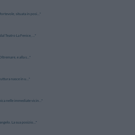
tevole, situata in posi..."
al Teatro La Fenice, ..."
ltremare, e alla s..."
uttura nasce in u..."
ca nelle immediate vicin..."
ngelo. La sua posizio..."