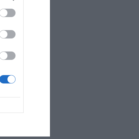
noramica rispetto al Go..."
dal mare. L'albergo..."
 particolare dal f..."
 centro storico. ..."
 dell'Aquila, in po..."
o, in posizione privil..."