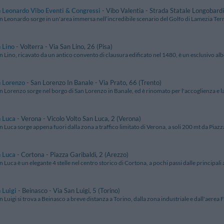
 Leonardo Vibo Eventi & Congressi
- Vibo Valentia - Strada Statale Longobardi
n Leonardo sorge in un'area immersa nell’incredibile scenario del Golfo di Lamezia Terme,
 Lino
- Volterra - Via San Lino, 26 (Pisa)
n Lino, ricavato da un antico convento di clausura edificato nel 1480, è un esclusivo alber
n Lorenzo
- San Lorenzo In Banale - Via Prato, 66 (Trento)
n Lorenzo sorge nel borgo di San Lorenzo in Banale, ed è rinomato per l'accoglienza e la 
 Luca
- Verona - Vicolo Volto San Luca, 2 (Verona)
n Luca sorge appena fuori dalla zona a traffico limitato di Verona, a soli 200 mt da Piazza
 Luca
- Cortona - Piazza Garibaldi, 2 (Arezzo)
n Luca è un elegante 4 stelle nel centro storico di Cortona, a pochi passi dalle principali att
 Luigi
- Beinasco - Via San Luigi, 5 (Torino)
n Luigi si trova a Beinasco a breve distanza a Torino, dalla zona industriale e dall'aerea Fi