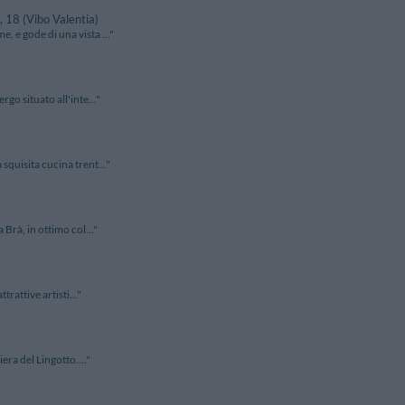
, 18 (Vibo Valentia)
 e gode di una vista ..."
go situato all'inte..."
squisita cucina trent..."
 Brà, in ottimo col..."
rattive artisti..."
era del Lingotto...."