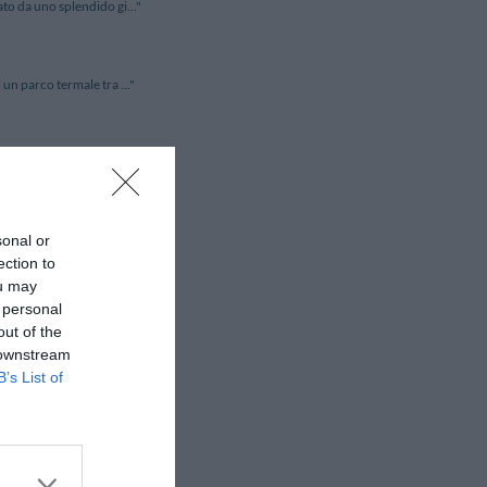
to da uno splendido gi..."
un parco termale tra ..."
sima spiaggia privat..."
sonal or
 e nella quiete dell..."
ection to
ou may
 personal
o di Como, a soli ..."
out of the
 downstream
B’s List of
nelle vicinanze del..."
 dalla Stazione Ferro..."