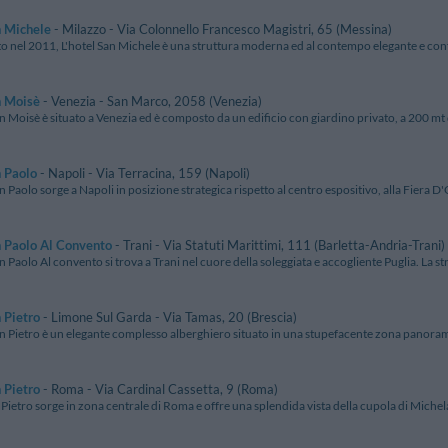
n Michele
- Milazzo - Via Colonnello Francesco Magistri, 65 (Messina)
o nel 2011, L'hotel San Michele è una struttura moderna ed al contempo elegante e confor
n Moisè
- Venezia - San Marco, 2058 (Venezia)
n Moisè è situato a Venezia ed è composto da un edificio con giardino privato, a 200 mt d
 Paolo
- Napoli - Via Terracina, 159 (Napoli)
n Paolo sorge a Napoli in posizione strategica rispetto al centro espositivo, alla Fiera D'O
 Paolo Al Convento
- Trani - Via Statuti Marittimi, 111 (Barletta-Andria-Trani)
n Paolo Al convento si trova a Trani nel cuore della soleggiata e accogliente Puglia. La str
 Pietro
- Limone Sul Garda - Via Tamas, 20 (Brescia)
an Pietro è un elegante complesso alberghiero situato in una stupefacente zona panorami
 Pietro
- Roma - Via Cardinal Cassetta, 9 (Roma)
Pietro sorge in zona centrale di Roma e offre una splendida vista della cupola di Michela