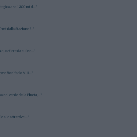
egica a soli 300 mt d..."
mt dalla Stazione f..."
 quartiere da cui ne..."
erme Bonifacio VIII..."
nel verde della Pineta,..."
alle attrattive ..."