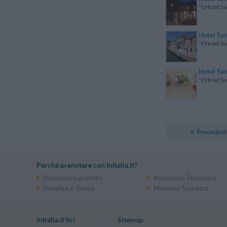
"L'Hotel Sa
Hotel Sa
"L'Hotel Sa
Hotel San
"L'Hotel Sa
Precedent
Perché prenotare con InItalia.it?
Risparmio Garantito
Assistenza Telefonica
Semplice e Veloce
Massima Sicurezza
InItalia.it Srl
Sitemap