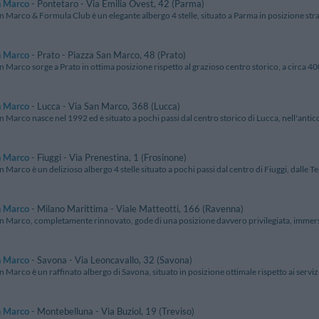
n Marco
- Pontetaro - Via Emilia Ovest, 42 (Parma)
n Marco & Formula Club è un elegante albergo 4 stelle, situato a Parma in posizione strat
n Marco
- Prato - Piazza San Marco, 48 (Prato)
n Marco sorge a Prato in ottima posizione rispetto al grazioso centro storico, a circa 400 
n Marco
- Lucca - Via San Marco, 368 (Lucca)
n Marco nasce nel 1992 ed è situato a pochi passi dal centro storico di Lucca, nell'antico
n Marco
- Fiuggi - Via Prenestina, 1 (Frosinone)
n Marco è un delizioso albergo 4 stelle situato a pochi passi dal centro di Fiuggi, dalle T
n Marco
- Milano Marittima - Viale Matteotti, 166 (Ravenna)
an Marco, completamente rinnovato, gode di una posizione davvero privilegiata, immersa 
n Marco
- Savona - Via Leoncavallo, 32 (Savona)
n Marco è un raffinato albergo di Savona, situato in posizione ottimale rispetto ai servizi e 
n Marco
- Montebelluna - Via Buziol, 19 (Treviso)