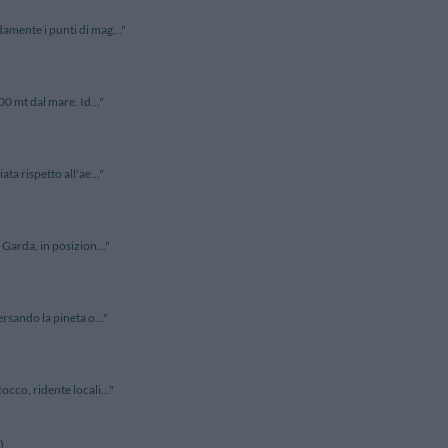
amente i punti di mag..."
00 mt dal mare. Id..."
ta rispetto all'ae..."
 Garda, in posizion..."
ersando la pineta o..."
occo, ridente locali..."
)