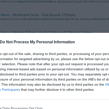
n Marco è un elegante hotel di Montebelluna, situato a pochi passi dal centro e circonda
n Marco
- Montecatini Terme - Viale Rosselli, 3 (Pistoia)
n Marco si trova nella splendida cittadina di Montecatini Terme, immerso nella quiete di 
n Marco
- Marotta Di Fano - Via Faà Di Bruno, 43 (Pesaro E Urbino)
co Hotel Marotta sorge sulla passeggiata che costeggia il lungomare , a 10 mt dalla bellis
Do Not Process My Personal Information
 Marco Sestola
- Sestola - Via Delle Rose, 2 (Modena)
to opt-out of the sale, sharing to third parties, or processing of your per
lbergo San Marco sorge da una Antica Villa ristrutturata a Sestola, immerso nella bellezza
formation for targeted advertising by us, please use the below opt-out s
r selection. Please note that after your opt-out request is processed y
n Marino
- Laglio - Via Regina Nuova, 64 (Como)
eing interest-based ads based on personal information utilized by us or
n Marino si trova nel paese di Laglio, una ridente località sulla sponda occidentale del Lag
disclosed to third parties prior to your opt-out. You may separately opt-
losure of your personal information by third parties on the IAB’s list of
. This information may also be disclosed by us to third parties on the
IA
n Martino
- Siracusa - Via Nazionale, 58 (Siracusa)
n Martino, ideale per un piacevole soggiorno a Siracusa, sorge nella frazione di Cassibile 
Participants
that may further disclose it to other third parties.
n Mauro
- Casalnuovo - Via Casarea (Napoli)
n Mauro è situato a Casalnuovo di Napoli a soli 8 km dalla città partenopea e a 10 minuti
l Data Processing Opt Outs