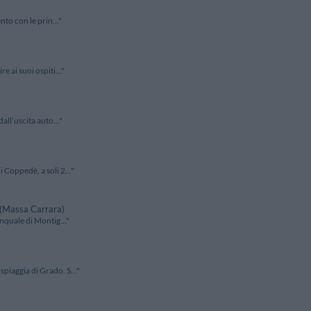
nto con le prin..."
e ai suoi ospiti..."
all’uscita auto..."
 Coppedè, a soli 2..."
 (Massa Carrara)
inquale di Montig..."
piaggia di Grado. S..."