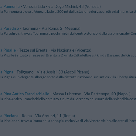
la Pannonia
- Venezia Lido - via Doge Michiel, 48 (Venezia)
lla Pannonia si trova a Venezia Lido a 300 mt dalla stazione dei vaporetti e dal mare. La str
la Paradiso
- Taormina - Via Roma, 2 (Messina)
lla Paradiso si trova a Taormina a pochi metri dal centro storico, dalla via principale (Co
la Pigalle
- Tezze sul Brenta - via Nazionale (Vicenza)
lla Pigalle è situato a Tezze sul Brenta, a 2 km da Cittadella e a 7 km da Bassano del Grappa
la Pigna
- Folignano - Viale Assisi, 33 (Ascoli Piceno)
lla Pigna è un elegante albergo sorto dalla ristrutturazione di un'antica villa Liberty situat
la Pina Antico Francischiello
- Massa Lubrense - Via Partenope, 40 (Napoli)
lla Pina Antico Francischiello è situato a 2 km da Sorrento nel cuore della splendida costi
la Pinciana
- Roma - Via Abruzzi, 11 (Roma)
lla Pinciana si trova a Roma nella zona più esclusiva di Via Veneto vicino alle aree di inter