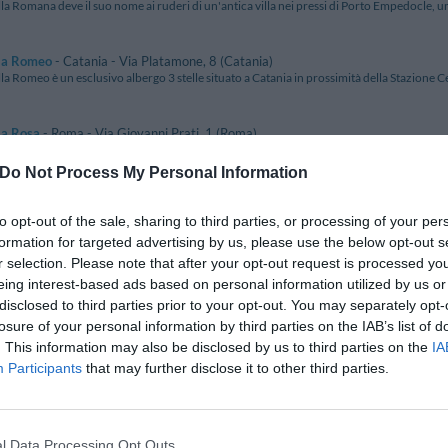
lla Romana deve il suo nome ai ruderi di un'antica villa nei pressi di Porto Empedocle, una 
lla Romeo
- Catania - Via Platamone, 8 (Catania)
lla Romeo è un esclusivo albergo 3 stelle situato a Catania in prossimità della Stazione Ce
la Rosa
- Roma - Via Giovanni Prati, 1 (Roma)
lla Rosa è situato a breve distanza dalla Stazione ferroviaria di Trastevere e dall'omonimo
Do Not Process My Personal Information
la Rosa
- Porto Azzurro - Località Barbarossa (Livorno)
to opt-out of the sale, sharing to third parties, or processing of your per
lla Rosa è una piccola struttura a conduzione familiare, immerso nel verde di una fitta ve
formation for targeted advertising by us, please use the below opt-out s
r selection. Please note that after your opt-out request is processed y
la Rosa
- Colombare - Via Quasimodo, 4 (Brescia)
eing interest-based ads based on personal information utilized by us or
lla Rosa si trova a Colombare a 20 mt dalla spiaggia del lago di Garda in posizione tranquil
disclosed to third parties prior to your opt-out. You may separately opt-
losure of your personal information by third parties on the IAB’s list of
. This information may also be disclosed by us to third parties on the
IA
la Rosa
- Desenzano Del Garda - Lungolago C. Battisti, 82 (Brescia)
osa Hotel si trova a Desenzano nella splendida cornice del Lago di Garda, in posizione privi
Participants
that may further disclose it to other third parties.
la Ruscello
- Baveno - Via Sempione, 64 (Verbano-Cusio-Ossola)
lla Ruscello si trova a circa un chilometro e mezzo di distanza sia dal centro di Baveno che
l Data Processing Opt Outs