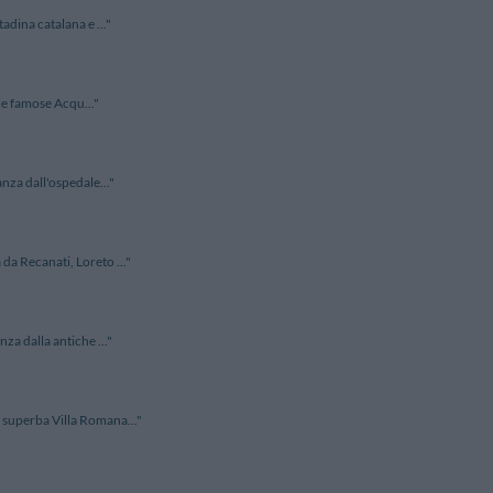
adina catalana e ..."
lle famose Acqu..."
anza dall'ospedale..."
da Recanati, Loreto ..."
nza dalla antiche ..."
a superba Villa Romana..."