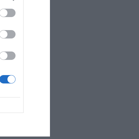
 a breve distanza ..."
ste in una moderna ..."
 al confine tra ..."
n'antica dimora del..."
istrutturata e dotata..."
 della Toscana a..."