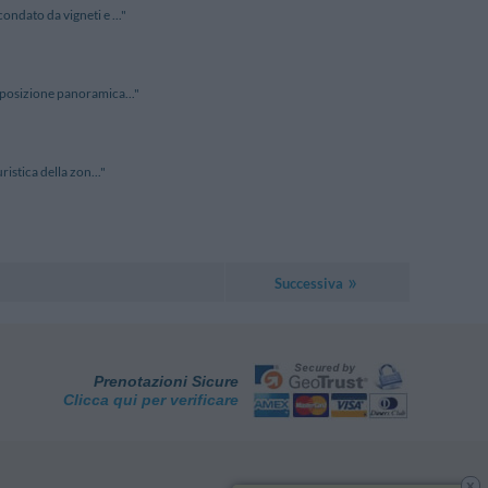
ondato da vigneti e ..."
a posizione panoramica..."
ristica della zon..."
Successiva
Prenotazioni Sicure
Clicca qui per verificare
x