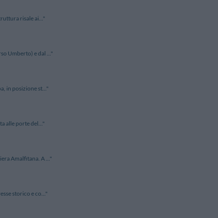
uttura risale ai..."
rso Umberto) e dal ..."
, in posizione st..."
a alle porte del..."
era Amalfitana. A ..."
esse storico e co..."