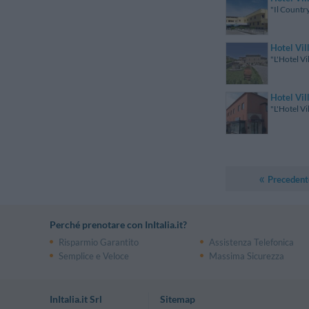
"Il Country
Hotel Vil
"L'Hotel Vi
Hotel Vil
"L'Hotel Vi
Precedent
Perché prenotare con InItalia.it?
Risparmio Garantito
Assistenza Telefonica
Semplice e Veloce
Massima Sicurezza
InItalia.it Srl
Sitemap