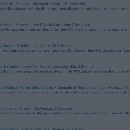
la Stella
- Venezia - Via Sandro Gallo, 111 (Venezia)
lla Stella è situato a Venezia all'interno di una villa dei primi del '900, in ottimo collegame
la Sylva
- Sanremo - Via Privata Garbarino, 2 (Imperia)
lla Sylva nasce in una meravigliosa villa di fine 700, ristrutturata e modernizzata per offrir
la Tacchi
- Villalata - via Dante, 30/A (Padova)
hi è un'antica residenza nobiliare in puro stile Palladiano di fine '600, situata a soli 4 km d
la Torlonia
- Roma - Via Bartolomeo Eustachio, 3 (Roma)
lla Torlonia è un elegante complesso dei primi del '900, situato nel tranquillo quartiere di
la Undulna - Terme della Versilia
- Cinquale di Montignoso - viale Marina, 191
sidence Villa Undulna è situato sulla riviera della Versilia, in Toscana, nella Località di C
la Venezia
- Grado - Via Venezia, 6 (Gorizia)
lla Venezia è un elegante albergo completamente rinnovato, situato a pochi minuti dalla s
la Verdiana
- Tre Cancelli - Via Chianciano, 3 (Roma)