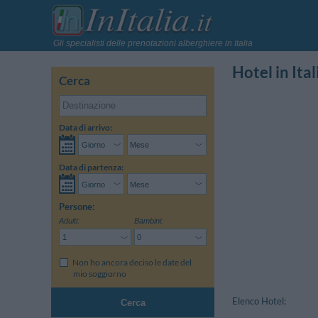
Gli specialisti delle prenotazioni alberghiere in Italia
Hotel in Ital
Cerca
Data di arrivo:
Data di partenza:
Persone:
Adulti:
Bambini:
Non ho ancora deciso le date del
mio soggiorno
Elenco Hotel:
Cerca