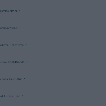
amica, sita ai ..."
 sulla costa ci..."
da Ivrea. Recenteme..."
nuta ai Conti Brando..."
epoca. La struttur..."
o di Firenze. Imm..."