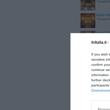
"L'Hotel Vi
Hotel Vi
"L'Hotel Vi
Hotel Vil
"L'Hotel Vi
InItalia.it -
Hotel Vil
If you wish 
"L'Hotel Vi
sensitive in
confirm you
Hotel Vil
continue se
"L'Hotel Vi
information 
further disc
participants
Hotel Vil
"Il Villa R
Downstream 
Hotel Vil
"L'Hotel Vi
Persona