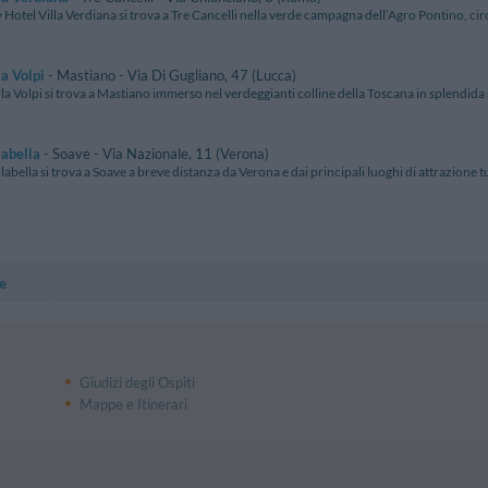
 Hotel Villa Verdiana si trova a Tre Cancelli nella verde campagna dell’Agro Pontino, circ
la Volpi
- Mastiano - Via Di Gugliano, 47 (Lucca)
lla Volpi si trova a Mastiano immerso nel verdeggianti colline della Toscana in splendid
labella
- Soave - Via Nazionale, 11 (Verona)
llabella si trova a Soave a breve distanza da Verona e dai principali luoghi di attrazione tu
e
Giudizi degli Ospiti
Mappe e Itinerari