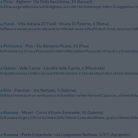
la Piras
- Alghero - Via Della Resistenza, 10 (Sassari)
lla Piras sorge nella zona sud di Alghero, sul colle che domina per intero la suggestiva citt
la Plauzi
- Villa Adriana Di Tivoli - Strada Di Paterno, 4 (Roma)
lla Plauzi è situato accanto alle antiche Villa Adriana e Villa d'Este di Tivoli, nei pressi de
la Primavera
- Pisa - Via Bonanno Pisano, 43 (Pisa)
lla Primavera si trova a Pisa a pochi metri dalla celebre Piazza dei Miracoli e a breve dist
la Quiete
- Valle Cascia - Località Valle Cascia, 6 (Macerata)
lla Quiete si trova a Valle Cascia di Montecassiano a 5 km da Macerata e a breve distanza 
la Rita
- Paestum - Via Nettuno, 9 (Salerno)
lla Rita è immerso in un verde parco di due ettari nel territorio di Capaccio, a breve dista
lla Romana
- Minori - Corso Vittorio Emanuele, 90 (Salerno)
illa Romana sorge a 150 mt dal mare della ridente Costa Amalfitana, quasi a ridosso dell
lla Romana
- Porto Empedocle - via Lungomare Nettuno, 1/3/5 (Agrigento)