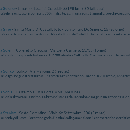
la Selene
- Lanusei - Località Coroddis SS198 km 90 (Ogliastra)
lla Selene è situato in collina, a 700 mt di altezza, in una zona tranquilla, boschiva e panor
a Sirio
- Santa Maria Di Castellabate - Lungomare De Simone, 15 (Salerno)
lla Sirio si trova nel centro storico di Santa Maria di Castellabate nella baia di punta Licosa
a Soleil
- Colleretto Giacosa - Via Della Cartiera, 13/15 (Torino)
lla Soleil è una splendida dimora del '700 situata a Colleretto Giacosa, a breve distanza 
la Soligo
- Soligo - Via Marconi, 2 (Treviso)
lla Soligo sorge dal restauro di una storica residenza nobiliare del XVIII secolo, apparte
la Sonia
- Castelmola - Via Porta Mola (Messina)
lla Sonia si trova a Castelmola a breve distanza da Taormina e sorge in un antico casale d'
la Stanley
- Sesto Fiorentino - Viale Xx Settembre, 200 (Firenze)
lla Stanley di Sesto Fiorentino gode di ottimi collegamenti con il centro storico e artistic