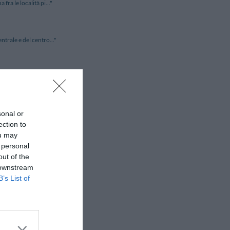
fra le località pi..."
ntrale e del centro..."
 caratteristico qua..."
sonal or
getazione e in pross..."
ection to
ou may
 personal
la e a breve dista..."
out of the
 downstream
B’s List of
legiata di fronte ..."
 dal centro di Str..."