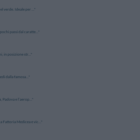
 verde. Ideale per ..."
ochi passi dal caratte..."
, in posizione str..."
edi dalla famosa..."
, Padova e l’aerop..."
 Fattoria Medicea e vic..."