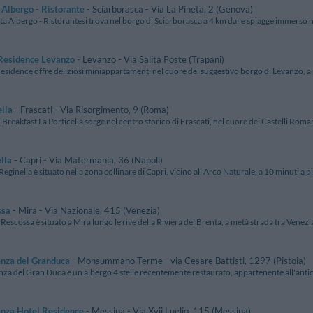
 Albergo - Ristorante
- Sciarborasca - Via La Pineta, 2 (Genova)
ta Albergo - Ristorantesi trova nel borgo di Sciarborasca a 4 km dalle spiagge immerso nel
 Residence Levanzo
- Levanzo - Via Salita Poste (Trapani)
esidence offre deliziosi miniappartamenti nel cuore del suggestivo borgo di Levanzo, a p
ella
- Frascati - Via Risorgimento, 9 (Roma)
 Breakfast La Porticella sorge nel centro storico di Frascati, nel cuore dei Castelli Romani
lla
- Capri - Via Matermania, 36 (Napoli)
 Reginella è situato nella zona collinare di Capri, vicino all’Arco Naturale, a 10 minuti a pi
ssa
- Mira - Via Nazionale, 415 (Venezia)
 Rescossa è situato a Mira lungo le rive della Riviera del Brenta, a metà strada tra Venezia
enza del Granduca
- Monsummano Terme - via Cesare Battisti, 1297 (Pistoia)
nza del Gran Duca è un albergo 4 stelle recentemente restaurato, appartenente all'antica
enza Hotel Residence
- Messina - Via Xvii Luglio, 115 (Messina)