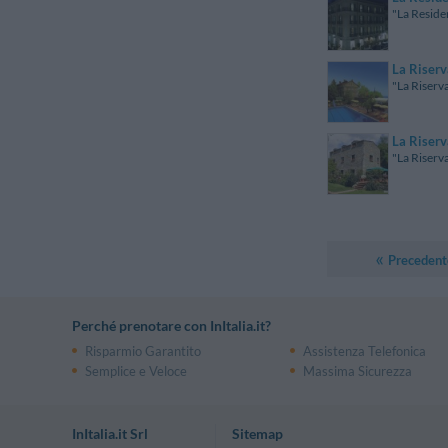
"La Residen
La Riserv
"La Riserva
La Riser
"La Riserva
Precedent
Perché prenotare con InItalia.it?
Risparmio Garantito
Assistenza Telefonica
Semplice e Veloce
Massima Sicurezza
InItalia.it Srl
Sitemap