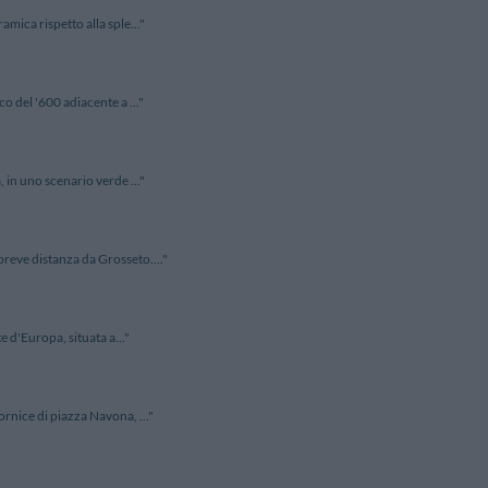
mica rispetto alla sple..."
 del '600 adiacente a ..."
 in uno scenario verde ..."
reve distanza da Grosseto...."
 d'Europa, situata a..."
rnice di piazza Navona, ..."