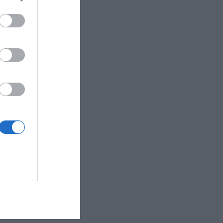
di Diano sullo sple..."
 passeggiata di Vial..."
rgo si trova a solo ..."
 e i profumi del ..."
e ferroviaria. G..."
residenziale di Po..."