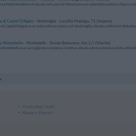
za Hotel Residence è situato nel cuore di Messina in uno splendido palazzo d'epoca a bre
a di Castel D'Appio
- Ventimiglia - Località Peidaigo, 71 (Imperia)
 di Castel D'Appio è un'antica dimora storica di Ventimiglia, situata a 300 mt d'altitudine 
va Montebello
- Montebello - Strada Bolsenese, Km 2,5 (Viterbo)
 Montebello è un accogliente complesso ricettivo situato a breve distanza dalla città di Bo
e
Giudizi degli Ospiti
Mappe e Itinerari