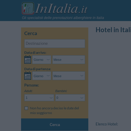
Gli specialisti delle prenotazioni alberghiere in Italia
Hotel in Ital
Cerca
Data di arrivo:
Data di partenza:
Persone:
Adulti:
Bambini:
Non ho ancora deciso le date del
mio soggiorno
Elenco Hotel:
Cerca