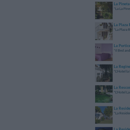
La Pineta
"La La Pine
La Plaza
"La Plaza R
La Portic
"Il Bed and
La Regine
"L'Hotel la
La Resco
"L'Hotel La
La Resid
"La Reside
La Resid