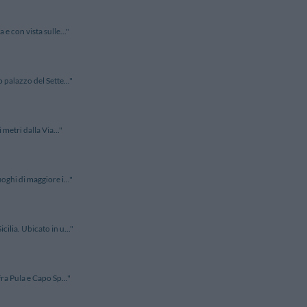
e con vista sulle..."
 palazzo del Sette..."
 metri dalla Via..."
oghi di maggiore i..."
ilia. Ubicato in u..."
fra Pula e Capo Sp..."