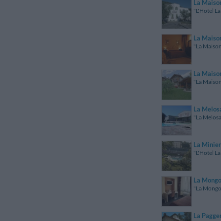
La Maiso
"L'Hotel L
La Maison
"La Maison 
La Maiso
"La Maison
La Melos
"La Melosa
La Minie
"L'Hotel La
La Mongo
"La Mongol
La Pagge