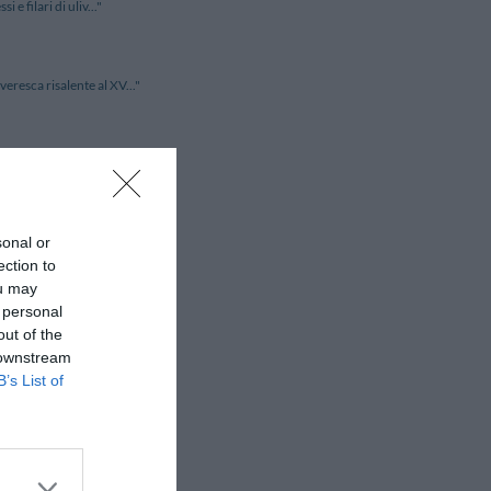
e filari di uliv..."
eresca risalente al XV..."
a di relax a contatto..."
sonal or
 Elegante e raffinato..."
ection to
ou may
 personal
 tempo proprio nel cuor..."
out of the
 downstream
B’s List of
to e dalle spiagge di s..."
o aspetto originario, è ..."