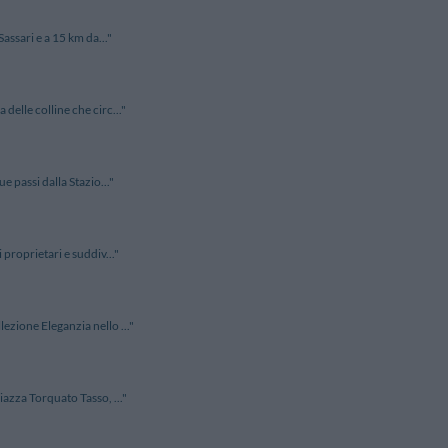
assari e a 15 km da..."
elle colline che circ..."
e passi dalla Stazio..."
proprietari e suddiv..."
ezione Eleganzia nello ..."
iazza Torquato Tasso, ..."