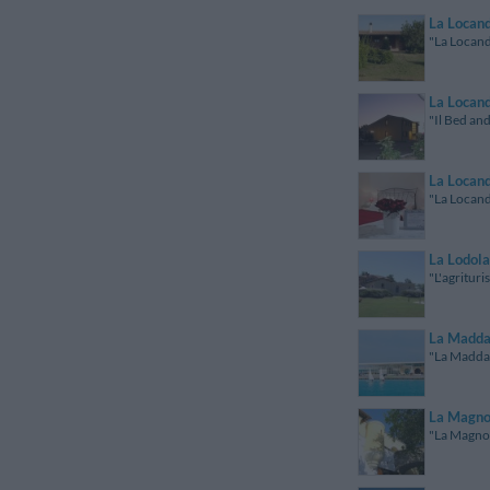
La Locand
"La Locanda
La Locan
"Il Bed and
La Locan
"La Locandi
La Lodola
"L'agrituri
La Madda
"La Maddal
La Magno
"La Magnoli