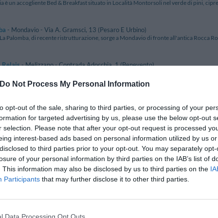
a è un accogliente Bed & Breakfast situato in Località Montorsoli nel verde di pini, cipressi 
ba
- Mondavio - Via A. Gramsci, 13 (Pesaro E Urbino)
La Palomba, di recente ristrutturazione, sorge a Mondavio di fronte all'antica Rocca Rov
 Relais
- Melizzano - Contrada Adocchia, 1 (Benevento)
 una struttura unica nel cuore della campagna del Sannio, capace di offrire un'esperienz
Do Not Process My Personal Information
amica Hotel
- Castellamare Di Stabia - Via Panoramica, 119 (Napoli)
to opt-out of the sale, sharing to third parties, or processing of your per
ica Hotel è situato a Castellammare Di Stabia nel cuore dello splendido Golfo di Napoli.
formation for targeted advertising by us, please use the below opt-out s
r selection. Please note that after your opt-out request is processed y
sa Guest House
- Roma - Via Del Corso, 241 (Roma)
eing interest-based ads based on personal information utilized by us or
a Guest House sorge in un palazzo del XVI secolo dove storia e leggende si sono fuse nel
disclosed to third parties prior to your opt-out. You may separately opt-
losure of your personal information by third parties on the IAB’s list of
. This information may also be disclosed by us to third parties on the
IA
za Apartments
- Trapani - Via Cassaretto, 60 (Trapani)
a Apartments offre una comoda soluzione di soggiorno a Trapani, a breve distanza dal Por
Participants
that may further disclose it to other third parties.
na di Rigomagno
- Rigomagno - Via Diacceto, 8 (Siena)
nza Paterna di Rigomagno, una dimora di charme elegante ed informale che conserva il su
l Data Processing Opt Outs