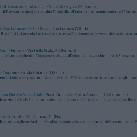
a Il Trovatore
- Tottubella - Via Delle Vigne, 24 (Sassari)
 il Trovatore è situata in Località Tottubella, all'interno di un ampio podere a 15 km da S
da San Lorenzo
- Orte - Strada San Lorenzo (Viterbo)
 Breakfast La Locanda San Lorenzo si trova a Orte immerso nel verde della natura su una d
diera
- Firenze - Via Della Scala, 48 (Firenze)
era è un accogliente affittacamere situato all'interno delle vecchie mura di Firenze, a du
- Asciano - Strada Chiarne, 3 (Siena)
smo La Lodola sorge da un antico podere dell'800, interamente ristrutturato dagli attuali 
lena Hotel e Yacht Club
- Porto Arsenale - Porto Arsenale (Olbia-tempio)
ena Hotel e Yacht Club è un modernissimo resort di Porto Arsenale, vera perla della coll
lia
- Sorrento - Via Caruso, 14 (Napoli)
a è un accogliente Bed and Breakfast situato a Sorrento nei pressi della centralissima P