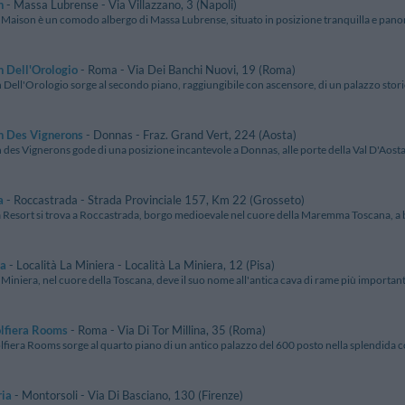
n
- Massa Lubrense - Via Villazzano, 3 (Napoli)
a Maison è un comodo albergo di Massa Lubrense, situato in posizione tranquilla e panora
 Dell'Orologio
- Roma - Via Dei Banchi Nuovi, 19 (Roma)
Dell'Orologio sorge al secondo piano, raggiungibile con ascensore, di un palazzo storico
n Des Vignerons
- Donnas - Fraz. Grand Vert, 224 (Aosta)
 des Vignerons gode di una posizione incantevole a Donnas, alle porte della Val D'Aosta,
a
- Roccastrada - Strada Provinciale 157, Km 22 (Grosseto)
 Resort si trova a Roccastrada, borgo medioevale nel cuore della Maremma Toscana, a b
ra
- Località La Miniera - Località La Miniera, 12 (Pisa)
 Miniera, nel cuore della Toscana, deve il suo nome all'antica cava di rame più importante
lfiera Rooms
- Roma - Via Di Tor Millina, 35 (Roma)
fiera Rooms sorge al quarto piano di un antico palazzo del 600 posto nella splendida co
ria
- Montorsoli - Via Di Basciano, 130 (Firenze)