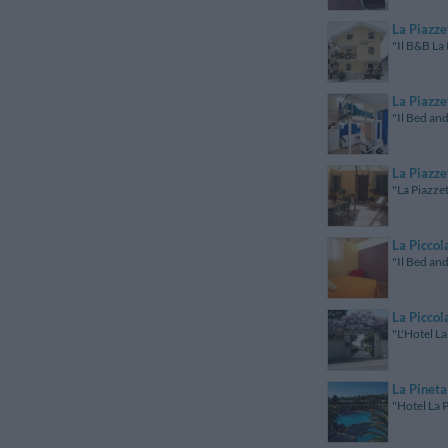
La Piazze
"Il B&B La 
La Piazze
"Il Bed and
La Piazze
"La Piazzet
La Piccol
"Il Bed and
La Piccol
"L'Hotel La
La Pineta
"Hotel La P