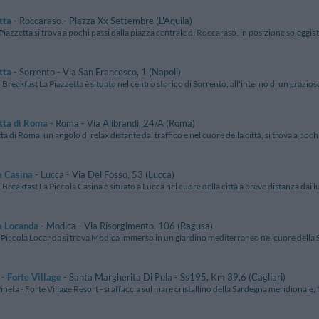
tta
- Roccaraso - Piazza Xx Settembre (L'Aquila)
Piazzetta si trova a pochi passi dalla piazza centrale di Roccaraso, in posizione soleggiata 
tta
- Sorrento - Via San Francesco, 1 (Napoli)
 Breakfast La Piazzetta è situato nel centro storico di Sorrento, all'interno di un grazioso
tta di Roma
- Roma - Via Alibrandi, 24/A (Roma)
ta di Roma, un angolo di relax distante dal traffico e nel cuore della città, si trova a pochi
a Casina
- Lucca - Via Del Fosso, 53 (Lucca)
 Breakfast La Piccola Casina è situato a Lucca nel cuore della città a breve distanza dai lu
a Locanda
- Modica - Via Risorgimento, 106 (Ragusa)
 Piccola Locanda si trova Modica immerso in un giardino mediterraneo nel cuore della Sic
 - Forte Village
- Santa Margherita Di Pula - Ss195, Km 39,6 (Cagliari)
ineta - Forte Village Resort - si affaccia sul mare cristallino della Sardegna meridionale, 