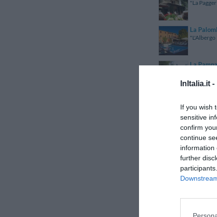
"La Paggeri
La Palom
"L'Albergo 
La Pampa
"La Pampa è
InItalia.it -
La Panor
If you wish 
"La Panoram
sensitive in
confirm you
La Papes
continue se
"La Papess
information 
further disc
participants
La Paran
"La Paranz
Downstream 
La Pater
"La Reside
Persona