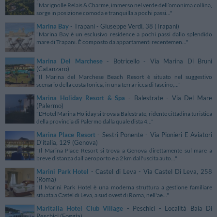
"Marignolle Relais & Charme, immerso nel verde dell’omonima collina,
sorge in posizione comoda e tranquilla a pochi passi..."
Marina Bay
- Trapani - Giuseppe Verdi, 38 (Trapani)
"Marina Bay è un esclusivo residence a pochi passi dallo splendido
mare di Trapani. È composto da appartamenti recentemen..."
Marina Del Marchese
- Botricello - Via Marina Di Bruni
(Catanzaro)
"Il Marina del Marchese Beach Resort è situato nel suggestivo
scenario della costa Ionica, in una terra ricca di fascino,..."
Marina Holiday Resort & Spa
- Balestrate - Via Del Mare
(Palermo)
"L'Hotel Marina Holiday si trova a Balestrate, ridente cittadina turistica
della provincia di Palermo dalla quale dista 4..."
Marina Place Resort
- Sestri Ponente - Via Pionieri E Aviatori
D'italia, 129 (Genova)
"Il Marina Place Resort si trova a Genova direttamente sul mare a
breve distanza dall'aeroporto e a 2 km dall'uscita auto..."
Marini Park Hotel
- Castel di Leva - Via Castel Di Leva, 258
(Roma)
"Il Marini Park Hotel è una moderna struttura a gestione familiare
situata a Castel di Leva, a sud ovest di Roma, nell'ae..."
Maritalia Hotel Club Village
- Peschici - Località Baia Di
Peschici (Foggia)