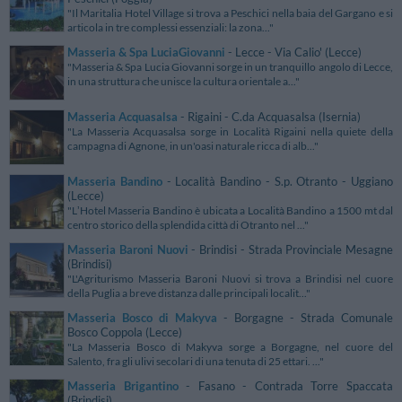
"Il Maritalia Hotel Village si trova a Peschici nella baia del Gargano e si
articola in tre complessi essenziali: la zona..."
Masseria & Spa LuciaGiovanni
- Lecce - Via Calio' (Lecce)
"Masseria & Spa Lucia Giovanni sorge in un tranquillo angolo di Lecce,
in una struttura che unisce la cultura orientale a..."
Masseria Acquasalsa
- Rigaini - C.da Acquasalsa (Isernia)
"La Masseria Acquasalsa sorge in Località Rigaini nella quiete della
campagna di Agnone, in un'oasi naturale ricca di alb..."
Masseria Bandino
- Località Bandino - S.p. Otranto - Uggiano
(Lecce)
"LʼHotel Masseria Bandino è ubicata a Località Bandino a 1500 mt dal
centro storico della splendida città di Otranto nel ..."
Masseria Baroni Nuovi
- Brindisi - Strada Provinciale Mesagne
(Brindisi)
"L'Agriturismo Masseria Baroni Nuovi si trova a Brindisi nel cuore
della Puglia a breve distanza dalle principali localit..."
Masseria Bosco di Makyva
- Borgagne - Strada Comunale
Bosco Coppola (Lecce)
"La Masseria Bosco di Makyva sorge a Borgagne, nel cuore del
Salento, fra gli ulivi secolari di una tenuta di 25 ettari. ..."
Masseria Brigantino
- Fasano - Contrada Torre Spaccata
(Brindisi)