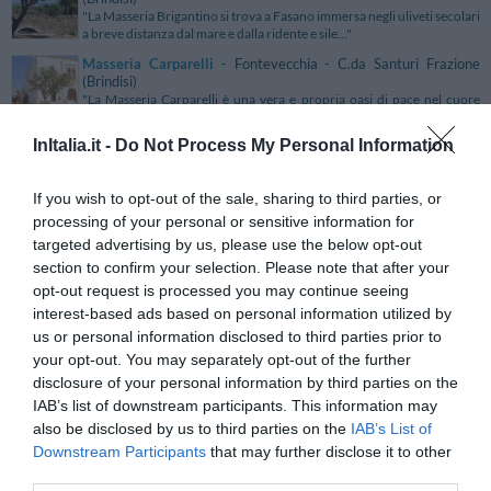
"La Masseria Brigantino si trova a Fasano immersa negli uliveti secolari
a breve distanza dal mare e dalla ridente e sile..."
Masseria Carparelli
- Fontevecchia - C.da Santuri Frazione
(Brindisi)
"La Masseria Carparelli è una vera e propria oasi di pace nel cuore
della campagna di Ostuni, in Località Fontevecchia. ..."
InItalia.it -
Do Not Process My Personal Information
Masseria Chiancone Torricella
- Martina Franca - Contrada
Trasconi Chiancone, 10 (Taranto)
"La Masseria Chiancone si trova a Martina Franca nel cuore della
If you wish to opt-out of the sale, sharing to third parties, or
soleggiata e accogliente Puglia. La struttura risale ad..."
processing of your personal or sensitive information for
Masseria Corda Di Lana
- Leverano - S.p. Veglie-Torre Lapillo
targeted advertising by us, please use the below opt-out
(Lecce)
"Masseria Corda di Lana Resort sorge nell'incantevole atmosfera della
section to confirm your selection. Please note that after your
Terra d’Arneo, nel cuore del Salento, a soli quattr..."
opt-out request is processed you may continue seeing
interest-based ads based on personal information utilized by
Masseria Cristo
- Ugento - Strada Provinciale Acquarica - Torre
Mozza (Lecce)
us or personal information disclosed to third parties prior to
"Masseria Cristo, una costruzione del XV secolo, sorge nelle
your opt-out. You may separately opt-out of the further
campagne di Ugento e, immersa nella macchia mediterranea, av..."
disclosure of your personal information by third parties on the
Masseria degli Ulivi
- Noto - Contrada Porcari (Siracusa)
IAB’s list of downstream participants. This information may
"La Masseria degli Ulivi è una tranquilla oasi di benessere situata nei
also be disclosed by us to third parties on the
IAB’s List of
pressi di Noto, in Contrada Porcari, tra i colori..."
Downstream Participants
that may further disclose it to other
third parties.
Masseria Don Sante
- Fasano - C.da Martucci (Brindisi)