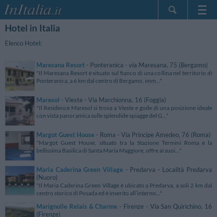
Hotel in Italia
Home Page
Le mie Prenotazioni
Elenco Hotel:
InItalia Club
Maresana Resort
- Ponteranica - via Maresana, 75 (Bergamo)
Lingua
"Il Maresana Resort è situato sul fianco di una collina nel territorio di
Ponteranica, a 6 km dal centro di Bergamo, imm..."
Maresol
- Vieste - Via Marchionna, 16 (Foggia)
"Il Residence Maresol si trova a Vieste e gode di una posizione ideale
con vista panoramica sulle splendide spiagge del G..."
Margot Guest House
- Roma - Via Principe Amedeo, 76 (Roma)
"Margot Guest House, situato tra la Stazione Termini Roma e la
bellissima Basilica di Santa Maria Maggiore, offre ai suoi..."
Maria Caderina Green Village
- Predarva - Località Predarva
(Nuoro)
"Il Maria Caderina Green Village è ubicato a Predarva, a soli 2 km dal
centro storico di Posada ed è inserito all’interno..."
Marignolle Relais & Charme
- Firenze - Via San Quirichino, 16
(Firenze)