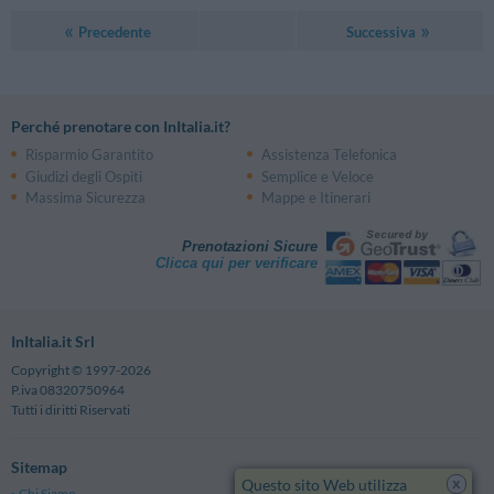
Precedente
Successiva
Perché prenotare con InItalia.it?
Risparmio Garantito
Assistenza Telefonica
Giudizi degli Ospiti
Semplice e Veloce
Massima Sicurezza
Mappe e Itinerari
Prenotazioni Sicure
Clicca qui per verificare
InItalia.it Srl
Copyright © 1997-2026
P.iva 08320750964
Tutti i diritti Riservati
Sitemap
x
Questo sito Web utilizza
Chi Siamo
Note Legali