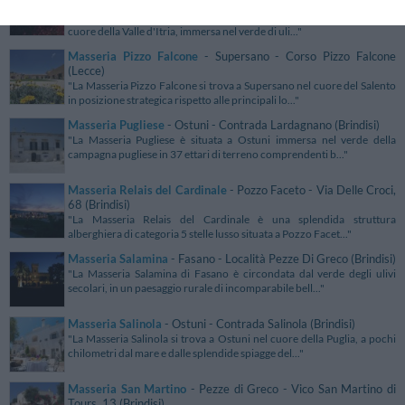
(Taranto)
"La Masseria Magli Resort sorge nel territorio di Martina Franca, nel
cuore della Valle d'Itria, immersa nel verde di uli..."
Masseria Pizzo Falcone
- Supersano - Corso Pizzo Falcone
(Lecce)
"La Masseria Pizzo Falcone si trova a Supersano nel cuore del Salento
in posizione strategica rispetto alle principali lo..."
Masseria Pugliese
- Ostuni - Contrada Lardagnano (Brindisi)
"La Masseria Pugliese è situata a Ostuni immersa nel verde della
campagna pugliese in 37 ettari di terreno comprendenti b..."
Masseria Relais del Cardinale
- Pozzo Faceto - Via Delle Croci,
68 (Brindisi)
"La Masseria Relais del Cardinale è una splendida struttura
alberghiera di categoria 5 stelle lusso situata a Pozzo Facet..."
Masseria Salamina
- Fasano - Località Pezze Di Greco (Brindisi)
"La Masseria Salamina di Fasano è circondata dal verde degli ulivi
secolari, in un paesaggio rurale di incomparabile bell..."
Masseria Salinola
- Ostuni - Contrada Salinola (Brindisi)
"La Masseria Salinola si trova a Ostuni nel cuore della Puglia, a pochi
chilometri dal mare e dalle splendide spiagge del..."
Masseria San Martino
- Pezze di Greco - Vico San Martino di
Tours, 13 (Brindisi)