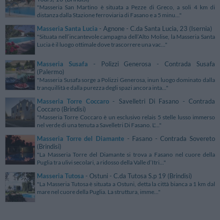
"Masseria San Martino è situata a Pezze di Greco, a soli 4 km di
distanza dalla Stazione ferroviaria di Fasano e a 5 minu..."
Masseria Santa Lucia
- Agnone - C.da Santa Lucia, 23 (Isernia)
"Situata nell’incantevole campagna dell’Alto Molise, la Masseria Santa
Lucia è il luogo ottimale dove trascorrere una vac..."
Masseria Susafa
- Polizzi Generosa - Contrada Susafa
(Palermo)
"Masseria Susafa sorge a Polizzi Generosa, inun luogo dominato dalla
tranquillità e dalla purezza degli spazi ancora inta..."
Masseria Torre Coccaro
- Savelletri Di Fasano - Contrada
Coccaro (Brindisi)
"Masseria Torre Coccaro è un esclusivo relais 5 stelle lusso immerso
nel verde di una tenuta a Savelletri Di Fasano. L'..."
Masseria Torre del Diamante
- Fasano - Contrada Sovereto
(Brindisi)
"La Masseria Torre del Diamante si trova a Fasano nel cuore della
Puglia tra ulivi secolari, a ridosso della Valle d’Itri..."
Masseria Tutosa
- Ostuni - C.da Tutosa S.p 19 (Brindisi)
"La Masseria Tutosa è situata a Ostuni, detta la città bianca a 1 km dal
mare nel cuore della Puglia. La struttura, imme..."