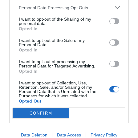
"Masseria Don Sante si trova a Fasano nel cuore della Puglia immersa
nel verde di un esteso oliveto di piante secolari tr..."
Personal Data Processing Opt Outs
Masseria Donna Nina
- Ostuni - Contrada Monteconfergola
I want to opt-out of the Sharing of my
(Brindisi)
personal data.
"Masseria Donna Nina, recentemente restaurata, è meta ottimale per
Opted In
chi desidera visitare la città di Ostuni, l'entroterra..."
I want to opt-out of the Sale of my
Masseria Incantalupi
- Brindisi - Strada Provinciale, Vecchia
Personal Data.
Monopoli, 7 (Brindisi)
Opted In
"Masseria Incantalupi è un agriturismo nei pressi di Brindisi, che sorge
da una suggestiva struttura del XVIII secolo a c..."
I want to opt-out of processing my
Masseria la Chiusa
- San Giuseppe Jato - SP 67 Bis (Palermo)
Personal Data for Targeted Advertising.
"La Masseria La Chiusa è un gioiello di storia e architettura a San
Opted In
Giuseppe Jato, nel cuore della Sicilia. Rinnovata ne..."
I want to opt-out of Collection, Use,
Masseria La Grave
- Ostuni - Contrada La Grave Di Ciole, sn
Retention, Sale, and/or Sharing of my
Personal Data that Is Unrelated with the
(Brindisi)
Purposes for which it was collected.
"La Masseria La Grave, costruita fra il 1700 ed il 1800, è situata a 10
Opted Out
minuti d'auto dal centro di Ostuni. Tutte le unit..."
Masseria Luce
- Monopoli - Contrada Sant'antonio D'ascula
CONFIRM
(Bari)
"Masseria Luce nasce dal restauro di una antica torre fortificata del
XVI secolo, situata in Contrada Sant'Antonio D'Ascu..."
Masseria Magli Resort
- Martina Franca - Strada Magli
Data Deletion
Data Access
Privacy Policy