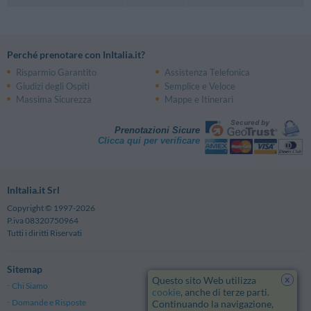
Perché prenotare con InItalia.it?
Risparmio Garantito
Assistenza Telefonica
Giudizi degli Ospiti
Semplice e Veloce
Massima Sicurezza
Mappe e Itinerari
Prenotazioni Sicure
Clicca qui per verificare
InItalia.it Srl
Copyright © 1997-2026
P.iva 08320750964
Tutti i diritti Riservati
Sitemap
x
Questo sito Web utilizza
Chi Siamo
Note Legali
cookie
, anche di terze parti.
Domande e Risposte
Privacy
Continuando la navigazione,