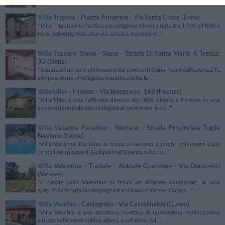
Villa Trigona
- Piazza Armerina - Via Santa Croce (Enna)
"Villa Trigona è un'antica e prestigiosa dimora nata tra il 700 e l'800 e
recentemente ristrutturata, situata in prossim..."
Villa Tuscany Siena
- Siena - Strada Di Santa Maria A Tressa,
33 (Siena)
"Situata ad un solo chilometro dal centro di Siena, fuori dalla zona ZTL
e in posizione privilegiata rispetto a tutte le ..."
Villa Ulivi
- Firenze - Via Bolognese, 163 (Firenze)
"Villa Ulivi è una raffinata dimora del '400 situata a Firenze in una
zona residenziale ben collegata al centro storico (..."
Villa Vacanze Paradiso
- Neviano - Strada Provinciale Tuglie
Neviano (Lecce)
"Villa Vacanze Paradiso si trova a Neviano a pochi chilometri dalle
cristalline spiagge di Gallipoli nel Salento sulla co..."
Villa Valentina
- Tradate - Abbiate Guazzone - Via Donizzetti
(Varese)
"Il casale Villa Valentina si trova ad Abbiate Guazzone, in una
splendida tenuta di campagna tra Milano e Varese. Compl..."
Villa Vecchio
- Castagnito - Via Castelinaldo (Cuneo)
"Villa Vecchio è una struttura ricettiva di nuovissima realizzazione
situata nelle verdi colline albesi, a soli 8 km dal ..."