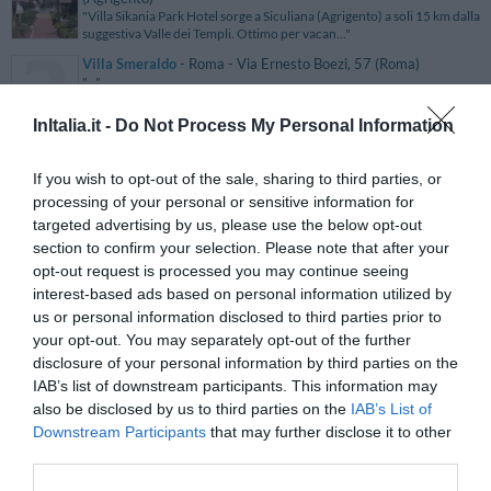
"Villa Sikania Park Hotel sorge a Siculiana (Agrigento) a soli 15 km dalla
suggestiva Valle dei Templi. Ottimo per vacan..."
Villa Smeraldo
- Roma - Via Ernesto Boezi, 57 (Roma)
"..."
InItalia.it -
Do Not Process My Personal Information
Villa Speranza
- Trapani - Via G.e. Rinaldi, 165 (Trapani)
"Villa Speranza è situata a circa 1,5 km dalla spiaggia di Marausa , 3 km
If you wish to opt-out of the sale, sharing to third parties, or
dall'aeroporto di Trapani e poco distante dalla..."
processing of your personal or sensitive information for
Villa Spirito Santo
- Terni - Strada Di Collerolletta, 15 (Terni)
targeted advertising by us, please use the below opt-out
"Villa Spirito Santo sorge in una struttura del XVII secolo
section to confirm your selection. Please note that after your
recentemente ristrutturata, in posizione strategica rispetto ..."
opt-out request is processed you may continue seeing
interest-based ads based on personal information utilized by
Villa Sunset Bed & Breakfast
- Frazione Fontane Bianche -
us or personal information disclosed to third parties prior to
Viale Dei Lidi, 234 (Siracusa)
"Il B&B Villa Sunset si trova in località Fontane Bianche, così
your opt-out. You may separately opt-out of the further
denominata per le numerose sorgenti naturali di acqua dol..."
disclosure of your personal information by third parties on the
Villa Talente
- Talente - Via Empolese, 107 (Firenze)
IAB’s list of downstream participants. This information may
"Villa Talente occupa un'incantevole posizione nel cuore della
also be disclosed by us to third parties on the
IAB’s List of
Toscana, fra le spettacolari colline del Chianti Classico,..."
Downstream Participants
that may further disclose it to other
third parties.
Villa Teresa
- Mestre - Via Podgora, 37/A (Venezia)
"Villa Teresa è situata in una zona verde e tranquilla di Mestre, in