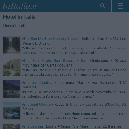
Hotel in Italia
Home Page
Le mie Prenotazioni
Elenco Hotel:
InItalia Club
Villa San Martino Country House
- Saltara - Loc. San Martino
Lingua
(Pesaro E Urbino)
"Villa San Martino Country House sorge in una villa del 16° secolo
completamente ristrutturata e posta tra dolci colline ..."
Villa San Paolo Spa Resort
- San Gimignano - Strada
Provinciale per Certaldo (Siena)
"Villa San Paolo è un resort di charme situato in una posizione
privilegiata a breve distanza da San Gimignano, completam..."
Villa Sant'Andrea
- Taormina Mare - via Nazionale, 137
(Messina)
"L'Hotel Villa Sant'Andrea è un'antica villa patrizia costruita nel 1830
per volontà di un'aristocratica famiglia inglese..."
Villa Sant'Uberto
- Radda In Chianti - Località Sant'Uberto, 33
(Siena)
"Villa Sant'Uberto sorge in posizione panoramica su una collina a
pochi km da Castellina e Radda in Chianti, nel cuore de..."
Villa Saulina
- Lastra A Signa - Via Maremmana, 11 (Firenze)