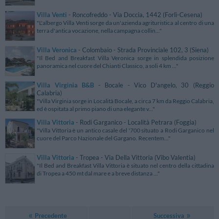
Villa Venti
- Roncofreddo - Via Doccia, 1442 (Forlì-Cesena)
"L'albergo Villa Venti sorge da un'azienda agrituristica al centro di una
terra d'antica vocazione, nella campagna collin..."
Villa Veronica
- Colombaio - Strada Provinciale 102, 3 (Siena)
"Il Bed and Breakfast Villa Veronica sorge in splendida posizione
panoramica nel cuore del Chianti Classico, a soli 4 km ..."
Villa Virginia B&B
- Bocale - Vico D'angelo, 30 (Reggio
Calabria)
"Villa Virginia sorge in Località Bocale, a circa 7 km da Reggio Calabria,
ed è ospitata al primo piano di una elegante v..."
Villa Vittoria
- Rodi Garganico - Località Petrara (Foggia)
"Villa Vittoria è un antico casale del '700 situato a Rodi Garganico nel
cuore del Parco Nazionale del Gargano. Recentem..."
Villa Vittoria
- Tropea - Via Della Vittoria (Vibo Valentia)
"Il Bed and Breakfast Villa Vittoria è situato nel centro della cittadina
di Tropea a 450 mt dal mare e a breve distanza ..."
Precedente
Successiva