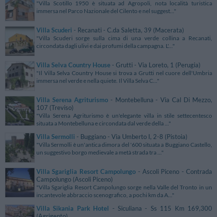
"Villa Scotillo 1950 è situata ad Agropoli, nota località turistica
immersa nel Parco Nazionale del Cilento e nel suggest..."
Villa Scuderi
- Recanati - C.da Saletta, 39 (Macerata)
"Villa Scuderi sorge sulla cima di una verde collina a Recanati,
circondata dagli ulivi e dai profumi della campagna. L'..."
Villa Selva Country House
- Grutti - Via Loreto, 1 (Perugia)
"Il Villa Selva Country House si trova a Grutti nel cuore dell'Umbria
immersa nel verde e nella quiete. Il Villa Selva C..."
Villa Serena Agriturismo
- Montebelluna - Via Cal Di Mezzo,
107 (Treviso)
"Villa Serena Agriturismo è un'elegante villa in stile settecentesco
situata a Montebelluna e circondata dal verde della ..."
Villa Sermolli
- Buggiano - Via Umberto I, 2-8 (Pistoia)
"Villa Sermolli è un'antica dimora del '600 situata a Buggiano Castello,
un suggestivo borgo medievale a metà strada tra ..."
Villa Sgariglia Resort Campolungo
- Ascoli Piceno - Contrada
Campolungo (Ascoli Piceno)
"Villa Sgariglia Resort Campolungo sorge nella Valle del Tronto in un
incantevole abbraccio scenografico, a pochi km da A..."
Villa Sikania Park Hotel
- Siculiana - Ss 115 Km 169,300
(Agrigento)