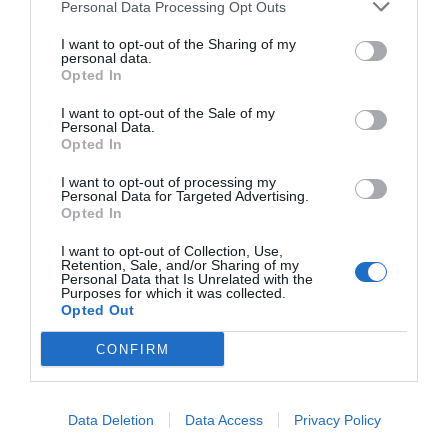
Personal Data Processing Opt Outs
ottimo collegamento con il centro storico della sple..."
I want to opt-out of the Sharing of my
Villa Teresa
- Porto Azzurro - Loc. Bocchetto (Livorno)
personal data.
"Villa Teresa è un'elegante dimora dell'800 situata a breve distanza dal
Opted In
centro abitato di Porto Azzurro. Circondata dal..."
I want to opt-out of the Sale of my
Villa Terra Nostra
- Vieste - Località Piano Grande (Foggia)
Personal Data.
"Villa Terra Nostra Bed and Breakfast sorge in una verde tenuta a soli 6
Opted In
km dal centro di Vieste, nel cuore del Parco Na..."
I want to opt-out of processing my
Villa Tina
- Forio - Via Provinciale Panza, 96 (Napoli)
Personal Data for Targeted Advertising.
"Il Residence Villa Tina sorge sul versante sud-occidentale dell'isola di
Opted In
Ischia nei pressi del centro di Forio e delle s..."
I want to opt-out of Collection, Use,
Villa Tirreno
- Tarquinia - Via B. Croce, 2 (Viterbo)
Retention, Sale, and/or Sharing of my
Personal Data that Is Unrelated with the
"Situato nel cuore della Tuscia, a pochi chilometri da Roma e dal mare,
Purposes for which it was collected.
l'Hotel Villa Tirreno, di nuovissima costruzione,..."
Opted Out
Villa Tombolina
- Montemaggiore Al Metauro - Via Tombolina
CONFIRM
(Pesaro E Urbino)
"Villa Tombolina è una splendida dimora settecentesca situata a
Montemaggiore Al Metauro, all'interno di un ampio parco c..."
Villa Torricella
- Torricella - Via Torricella, 203 (Arezzo)
Data Deletion
Data Access
Privacy Policy
"Villa Torricella è un tipico casolare toscano situato a circa 1km da
Monte San Savino, nel verde delle colline. La stru..."