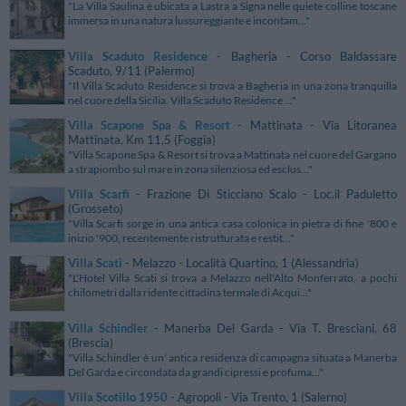
"La Villa Saulina è ubicata a Lastra a Signa nelle quiete colline toscane
immersa in una natura lussureggiante e incontam..."
Villa Scaduto Residence
- Bagheria - Corso Baldassare
Scaduto, 9/11 (Palermo)
"Il Villa Scaduto Residence si trova a Bagheria in una zona tranquilla
nel cuore della Sicilia. Villa Scaduto Residence ..."
Villa Scapone Spa & Resort
- Mattinata - Via Litoranea
Mattinata, Km 11,5 (Foggia)
"Villa Scapone Spa & Resort si trova a Mattinata nel cuore del Gargano
a strapiombo sul mare in zona silenziosa ed esclus..."
Villa Scarfi
- Frazione Di Sticciano Scalo - Loc.il Paduletto
(Grosseto)
"Villa Scarfi sorge in una antica casa colonica in pietra di fine '800 e
inizio '900, recentemente ristrutturata e restit..."
Villa Scati
- Melazzo - Località Quartino, 1 (Alessandria)
"L'Hotel Villa Scati si trova a Melazzo nell'Alto Monferrato, a pochi
chilometri dalla ridente cittadina termale di Acqui..."
Villa Schindler
- Manerba Del Garda - Via T. Bresciani, 68
(Brescia)
"Villa Schindler è un' antica residenza di campagna situata a Manerba
Del Garda e circondata da grandi cipressi e profuma..."
Villa Scotillo 1950
- Agropoli - Via Trento, 1 (Salerno)