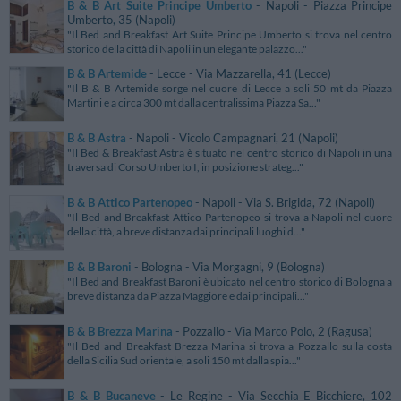
B & B Art Suite Principe Umberto
- Napoli - Piazza Principe
Umberto, 35 (Napoli)
"Il Bed and Breakfast Art Suite Principe Umberto si trova nel centro
storico della città di Napoli in un elegante palazzo..."
B & B Artemide
- Lecce - Via Mazzarella, 41 (Lecce)
"Il B & B Artemide sorge nel cuore di Lecce a soli 50 mt da Piazza
Martini e a circa 300 mt dalla centralissima Piazza Sa..."
B & B Astra
- Napoli - Vicolo Campagnari, 21 (Napoli)
"Il Bed & Breakfast Astra è situato nel centro storico di Napoli in una
traversa di Corso Umberto I, in posizione strateg..."
B & B Attico Partenopeo
- Napoli - Via S. Brigida, 72 (Napoli)
"Il Bed and Breakfast Attico Partenopeo si trova a Napoli nel cuore
della città, a breve distanza dai principali luoghi d..."
B & B Baroni
- Bologna - Via Morgagni, 9 (Bologna)
"Il Bed and Breakfast Baroni è ubicato nel centro storico di Bologna a
breve distanza da Piazza Maggiore e dai principali..."
B & B Brezza Marina
- Pozzallo - Via Marco Polo, 2 (Ragusa)
"Il Bed and Breakfast Brezza Marina si trova a Pozzallo sulla costa
della Sicilia Sud orientale, a soli 150 mt dalla spia..."
B & B Bucaneve
- Le Regine - Via Secchia E Bicchiere, 102