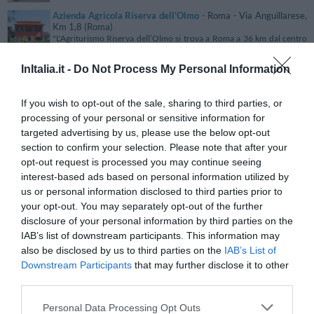
Azienda Agricola Riserva dell'Olmo
- Roma - Via Anguillarese,
Km 1,8 (Roma)
"L'Agriturismo Riserva dell’Olmo si trova a Roma a 36 km dal centro
storico, immerso in una verdeggiante pineta attrezzat..."
InItalia.it -
Azienda Agricola San Gervasio
Do Not Process My Personal Information
- San Gervasio - Via dei
Cipressi, 13 (Pisa)
"L’Azienda Agricola San Gervasio sorge nelle colline Pisane, in un
If you wish to opt-out of the sale, sharing to third parties, or
paesaggio incontaminato della campagna Toscana, a 25 K..."
processing of your personal or sensitive information for
B & B A Casa Chiecchi
- Roma - Via Ruggero Fiore, 41 (Roma)
targeted advertising by us, please use the below opt-out
"Il B & B A Casa Chiecchi è una comoda scelta per i soggiorni a Roma, a
breve distanza dal Vaticano e dalla Basilica di S..."
section to confirm your selection. Please note that after your
opt-out request is processed you may continue seeing
B & B Al Castello
- Casale Litta - Via Roma, 19 (Varese)
interest-based ads based on personal information utilized by
"Il B & B Al Castello sorge nel centro storico di Casale Litta, in un
us or personal information disclosed to third parties prior to
contesto tranquillo e silenzioso a breve distanza d..."
your opt-out. You may separately opt-out of the further
disclosure of your personal information by third parties on the
B & B Alhambra
- Giarre - Via Luigi Orlando, 34 (Catania)
"Il Bed and Breakfast di Charme Alhambra è ubicato a Giarre e si trova
IAB’s list of downstream participants. This information may
all'interno di un palazzetto di fine '800 totalmen..."
also be disclosed by us to third parties on the
IAB’s List of
Downstream Participants
that may further disclose it to other
B & B Alla Vigna
- Venezia - Castello, 2950 (Venezia)
third parties.
"Il Bed and Breakfast Alla Vigna si trova a Venezia a breve distanza dai
principali luoghi di interesse culturale. L'ele..."
Personal Data Processing Opt Outs