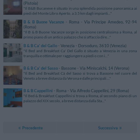
(Pistoia)
"Il B&B Bucaneve è situato in una splendida posizione panoramica ai
piedi del Monte Libro Aperto, a 3,5 km dagli impianti..."
B & B Buone Vacanze
- Roma - Via Principe Amedeo, 92-94
(Roma)
"Il B & B Buone Vacanze sorge in posizione centralissima a Roma, al
primo piano di un antico palazzo che si affaccia dire..."
B & B Ca' del Gallo
- Venezia - Dorsoduro, 3610 (Venezia)
"Il Bed and Breakfast Ca' Del Gallo è situato a Venezia in una zona
tranquilla e ottimale per raggiungere a piedi o con i..."
B & B Ca' del Sasso
- Bassone - Via Miniscalchi, 14 (Verona)
"Il Bed and Breakfast Cà del Sasso si trova a Bassone nel cuore del
Veneto a breve distanza da Verona e dalle principali ..."
B & B Cappellini
- Roma - Via Alfredo Cappellini, 29 (Roma)
"Il Bed & Breakfast Cappellini si trova a Roma, al secondo piano di un
palazzo del XIX secolo, a breve distanza dalla Sta..."
Precedente
Successiva