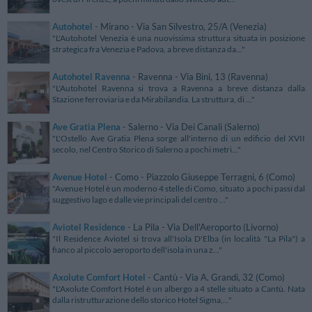
Autohotel
- Mirano - Via San Silvestro, 25/A (Venezia)
"L'Autohotel Venezia è una nuovissima struttura situata in posizione
strategica fra Venezia e Padova, a breve distanza da..."
Autohotel Ravenna
- Ravenna - Via Bini, 13 (Ravenna)
"L'Autohotel Ravenna si trova a Ravenna a breve distanza dalla
Stazione ferroviaria e da Mirabilandia. La struttura, di ..."
Ave Gratia Plena
- Salerno - Via Dei Canali (Salerno)
"L'Ostello Ave Gratia Plena sorge all'interno di un edificio del XVII
secolo, nel Centro Storico di Salerno a pochi metri..."
Avenue Hotel
- Como - Piazzolo Giuseppe Terragni, 6 (Como)
"Avenue Hotel è un moderno 4 stelle di Como, situato a pochi passi dal
suggestivo lago e dalle vie principali del centro ..."
Aviotel Residence
- La Pila - Via Dell'Aeroporto (Livorno)
"Il Residence Aviotel si trova all'Isola D'Elba (in località "La Pila") a
fianco al piccolo aeroporto dell'isola in una z..."
Axolute Comfort Hotel
- Cantù - Via A. Grandi, 32 (Como)
"L'Axolute Comfort Hotel è un albergo a 4 stelle situato a Cantù. Nata
dalla ristrutturazione dello storico Hotel Sigma,..."