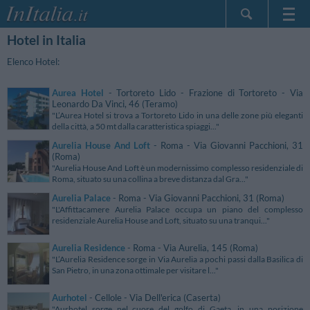
Hotel in Italia
Home Page
Le mie Prenotazioni
Elenco Hotel:
InItalia Club
Aurea Hotel
- Tortoreto Lido - Frazione di Tortoreto - Via
Lingua
Leonardo Da Vinci, 46 (Teramo)
"L’Aurea Hotel si trova a Tortoreto Lido in una delle zone più eleganti
della città, a 50 mt dalla caratteristica spiaggi..."
Aurelia House And Loft
- Roma - Via Giovanni Pacchioni, 31
(Roma)
"Aurelia House And Loft è un modernissimo complesso residenziale di
Roma, situato su una collina a breve distanza dal Gra..."
Aurelia Palace
- Roma - Via Giovanni Pacchioni, 31 (Roma)
"L'Affittacamere Aurelia Palace occupa un piano del complesso
residenziale Aurelia House and Loft, situato su una tranqui..."
Aurelia Residence
- Roma - Via Aurelia, 145 (Roma)
"L’Aurelia Residence sorge in Via Aurelia a pochi passi dalla Basilica di
San Pietro, in una zona ottimale per visitare l..."
Aurhotel
- Cellole - Via Dell'erica (Caserta)
"Aurhotel sorge nel cuore del golfo di Gaeta, in una posizione