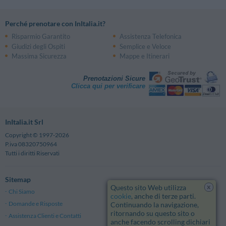
Perché prenotare con InItalia.it?
Risparmio Garantito
Assistenza Telefonica
Giudizi degli Ospiti
Semplice e Veloce
Massima Sicurezza
Mappe e Itinerari
Prenotazioni Sicure
Clicca qui per verificare
InItalia.it Srl
Copyright © 1997-2026
P.iva 08320750964
Tutti i diritti Riservati
Sitemap
x
Questo sito Web utilizza
Chi Siamo
Note Legali
cookie
, anche di terze parti.
Domande e Risposte
Privacy
Continuando la navigazione,
ritornando su questo sito o
Assistenza Clienti e Contatti
Termini e Condizioni generali
anche facendo scrolling dichiari