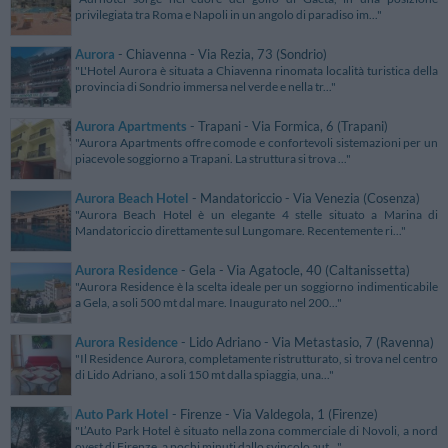
privilegiata tra Roma e Napoli in un angolo di paradiso im..."
Aurora
- Chiavenna - Via Rezia, 73 (Sondrio)
"L'Hotel Aurora è situata a Chiavenna rinomata località turistica della
provincia di Sondrio immersa nel verde e nella tr..."
Aurora Apartments
- Trapani - Via Formica, 6 (Trapani)
"Aurora Apartments offre comode e confortevoli sistemazioni per un
piacevole soggiorno a Trapani. La struttura si trova ..."
Aurora Beach Hotel
- Mandatoriccio - Via Venezia (Cosenza)
"Aurora Beach Hotel è un elegante 4 stelle situato a Marina di
Mandatoriccio direttamente sul Lungomare. Recentemente ri..."
Aurora Residence
- Gela - Via Agatocle, 40 (Caltanissetta)
"Aurora Residence è la scelta ideale per un soggiorno indimenticabile
a Gela, a soli 500 mt dal mare. Inaugurato nel 200..."
Aurora Residence
- Lido Adriano - Via Metastasio, 7 (Ravenna)
"Il Residence Aurora, completamente ristrutturato, si trova nel centro
di Lido Adriano, a soli 150 mt dalla spiaggia, una..."
Auto Park Hotel
- Firenze - Via Valdegola, 1 (Firenze)
"L’Auto Park Hotel è situato nella zona commerciale di Novoli, a nord
ovest di Firenze, a pochi minuti dallo svincolo aut..."