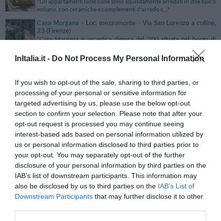
"Gli appartamenti Isole Eolie sono squisitamente arredati in stile tipico
eoliano, con ceramiche e complementi d'arredo c..."
Casa Morgana
- Loc. mezzomonte - Via San Lorenzo a colline,
23 (Firenze)
"Casa Morgana è un'antica dimora del '200 situata nel borgo di
Impruneta, a soli 7 km da Firenze. Immersa nel verde dell..."
InItalia.it -
Do Not Process My Personal Information
Casa Munay Bed & Breakfast
- Bologna - Via Angelo Venturoli,
3 (Bologna)
"Casa Munay Bed & Breakfast è un'antica dimora degli inizi del '900,
If you wish to opt-out of the sale, sharing to third parties, or
ideale per piacevoli soggiorni turistici e d'affari ..."
processing of your personal or sensitive information for
Casa Nicolò Priuli
- Venezia - Castello 4986 (Venezia)
targeted advertising by us, please use the below opt-out
"Casa Nicolò Priuli sorge nel cuore del centro storico di Venezia, a 200
section to confirm your selection. Please note that after your
mt da Piazza San Marco e a 500 mt dal ponte di R..."
opt-out request is processed you may continue seeing
Casa Nostra Signora
- Roma - Via Cassia, 1826 (Roma)
interest-based ads based on personal information utilized by
"Casa Nostra Signora sorge in una zona tranquilla a nord di Roma, in
us or personal information disclosed to third parties prior to
posizione strategica rispetto al Grande Raccordo Anu..."
your opt-out. You may separately opt-out of the further
disclosure of your personal information by third parties on the
Casa Orioles
- Palermo - Via Alla Piazza Dei Tedeschi, 4
IAB’s list of downstream participants. This information may
(Palermo)
"Casa Orioles offre raffinati appartamenti per un soggiorno
also be disclosed by us to third parties on the
IAB’s List of
indimenticabile a Palermo. Lo storico palazzo di fine '700 s..."
Downstream Participants
that may further disclose it to other
Casa Paolina
- Lucca - Piazza Xx Settembre, 2 (Lucca)
third parties.
"Il Residence Casa Paolina si trova a Lucca a pochi metri dal centro