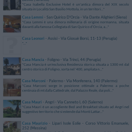
"Casa Isabella Exclusive Hotel è un'antica dimora del XIX secolo
situata in Località San Basilio Mottola, in un territori..."
Casa Lemmi
- San Quirico D'Orcia - Via Dante Alighieri (Siena)
"Casa Lemmi è una dimora millenaria di origine normanna, situata
davanti alla famosa Collegiata di San Quirico d’Orcia, a..."
Casa Leonori
- Assisi - Via Giosuè Borsi, 11-13 (Perugia)
"..."
Casa Mancia
- Foligno - Via Trinci, 44 (Perugia)
"Casa Mancia è un'esclusiva Residenza storica situata a 1300 mt dal
centro storico di Foligno, sorta nel '400, ampliata n..."
Casa Marconi
- Palermo - Via Monfenera, 140 (Palermo)
"Casa Marconi sorge in posizione ottimale a Palermo a poche
centinaia di mt dalla Cattedrale, dal Palazzo Reale, dai poli..."
Casa Mauri
- Angri - Via Canneto I, 60 (Salerno)
"Casa Mauri è un accogliente Bed and Breakfast situato ad Angri nel
suggestivo territorio che si estende dai Monti Lattar..."
Casa Maurizio
- Lipari Isole Eolie - Corso Vittorio Emanuele,
252 (Messina)