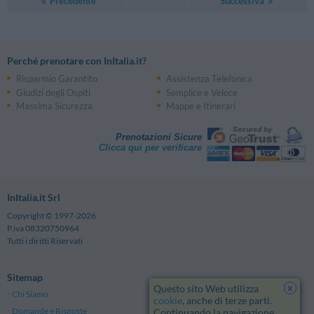
Precedente
Successiva
Perché prenotare con InItalia.it?
Risparmio Garantito
Assistenza Telefonica
Giudizi degli Ospiti
Semplice e Veloce
Massima Sicurezza
Mappe e Itinerari
Prenotazioni Sicure
Clicca qui per verificare
InItalia.it Srl
Copyright © 1997-2026
P.iva 08320750964
Tutti i diritti Riservati
Sitemap
x
Questo sito Web utilizza
Chi Siamo
Note Legali
cookie
, anche di terze parti.
Domande e Risposte
Privacy
Continuando la navigazione,