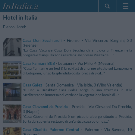
Hotel in Italia
Home Page
Le mie Prenotazioni
Elenco Hotel:
InItalia Club
Casa Don Secchiaroli
- Firenze - Via Vincenzo Borghini, 23
Lingua
(Firenze)
"La Casa Vacanze Casa Don Secchiaroli si trova a Firenze nella
pregiata e tranquilla zona residenziale presso Piazza dell..."
Casa Famiani B&B
- Letojanni - Via Millo, 4 (Messina)
"Casa Famiani è un bed & breakfast di charme situato sul Lungomare
di Letojanni, lungo la splendida costa Ionica di Sicil..."
Casa Galez
- Santa Domenica - Via Iside, 3 (Vibo Valentia)
"Il Bed & Breakfast Casa Galez sorge in una struttura in stile
Mediterraneo immersa nel verde della vegetazione locale di..."
Casa Giovanni da Procida
- Procida - Via Giovanni Da Procida,
3 (Napoli)
"Casa Giovanni da Procida è un piccolo albergo situato a Procida.
Sorta dal sapiente restauro di un'antica casa colonica..."
Casa Giuditta Palermo Central
- Palermo - Via Savona, 10
(Palermo)