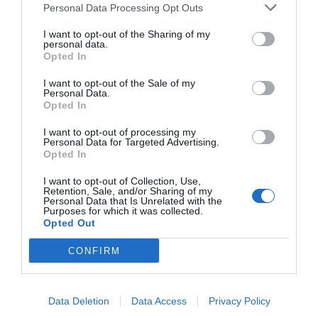
cittadino nel cuore della Toscana. Ideale per trasc..."
Personal Data Processing Opt Outs
Casa Particular 25Rooms
- Roma - Via Dello Scalo San
I want to opt-out of the Sharing of my
Lorenzo, 25 (Roma)
personal data.
"Casa Particular 25 rooms prende il nome e l'idea ispiratrice
Opted In
dall'assolata e accogliente Cuba. Questa colorata struttu..."
I want to opt-out of the Sale of my
Casa Pastor Bonus
- Lecce - Piazza Stomeo, 9 (Lecce)
Personal Data.
"L'Hotel Casa Pastor Bonus si trova a Lecce, città d’arte e capitale del
Opted In
barocco, nel cuore del Salento. La struttura è ..."
I want to opt-out of processing my
Casa Per Ferie Antonio Rosmini
- Isola Di Capo Rizzuto -
Personal Data for Targeted Advertising.
Piazza Santuario (Crotone)
Opted In
"La Casa Per Ferie Antonio Rosmini è un'accogliente struttura di Capo
Rizzuto, promontorio roccioso del mar Ionio al cent..."
I want to opt-out of Collection, Use,
Casa Pistani
- Quartesana - Via Comacchio, 894 (Ferrara)
Retention, Sale, and/or Sharing of my
Personal Data that Is Unrelated with the
"Casa Pistani sorge in Località Quartesana in un parco di 9000 mq a
Purposes for which it was collected.
circa 10 minuti dal centro storico di Ferrara e a 6 k..."
Opted Out
Casa Raffaele Conforti
- Maiori - Via Casa Mannini, 10
CONFIRM
(Salerno)
"Casa Raffaele Conforti sorge in un palazzo gentilizio dell'800 ed è
situata in posizione tranquilla nel centro storico d..."
Casa Religiosa Di Ospitalità Nazareno
- Spoleto - Via Interna
Data Deletion
Data Access
Privacy Policy
Delle Mura, 23 (Perugia)
"La Casa Religiosa Di Ospitalità Nazareno, immersa in uno splendido