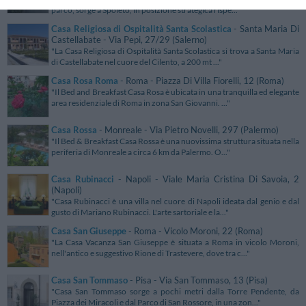
parco, sorge a Spoleto, in posizione strategica rispe..."
Casa Religiosa di Ospitalità Santa Scolastica
- Santa Maria Di
Castellabate - Via Pepi, 27/29 (Salerno)
"La Casa Religiosa di Ospitalità Santa Scolastica si trova a Santa Maria
di Castellabate nel cuore del Cilento, a 200 mt ..."
Casa Rosa Roma
- Roma - Piazza Di Villa Fiorelli, 12 (Roma)
"Il Bed and Breakfast Casa Rosa è ubicata in una tranquilla ed elegante
area residenziale di Roma in zona San Giovanni. ..."
Casa Rossa
- Monreale - Via Pietro Novelli, 297 (Palermo)
"Il Bed & Breakfast Casa Rossa è una nuovissima struttura situata nella
periferia di Monreale a circa 6 km da Palermo. O..."
Casa Rubinacci
- Napoli - Viale Maria Cristina Di Savoia, 2
(Napoli)
"Casa Rubinacci è una villa nel cuore di Napoli ideata dal genio e dal
gusto di Mariano Rubinacci. L'arte sartoriale e la..."
Casa San Giuseppe
- Roma - Vicolo Moroni, 22 (Roma)
"La Casa Vacanza San Giuseppe è situata a Roma in vicolo Moroni,
nell'antico e suggestivo Rione di Trastevere, dove tra c..."
Casa San Tommaso
- Pisa - Via San Tommaso, 13 (Pisa)
"Casa San Tommaso sorge a pochi metri dalla Torre Pendente, da
Piazza dei Miracoli e dal Parco di San Rossore, in una zon..."