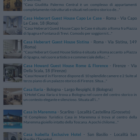
"Casa Giuditta Palermo Central è un complesso di appartamenti
completamente ristrutturati e situati nel centro storico de..."
Casa Heberart Guest House Capo Le Case
- Roma - Via Capo
Le Case, 18 (Roma)
"Casa Heberart Guest House Capo le Case è situato a Roma fra Piazza
di Spagna e Fontana di Trevi. Comodo per soggiorni t..."
Casa Heberart Guest House Sistina
- Roma - Via Sistina, 149
(Roma)
"Casa Heberart Guest House Sistina è situata a Roma accanto a Piazza
di Spagna, nel cuore artistico e commerciale della c..."
Casa Howard Guest House Rome & Florence
- Firenze - Via
Della Scala, 18 (Firenze)
"Casa Howard in Florence dispone di 10 splendide camere e 2 Suite al
terzo piano di un palazzo storico di Firenze. Situa..."
Casa Ilaria
- Bologna - Largo Respighi, 8 (Bologna)
"L'Hotel Casa Ilaria si trova a Bologna nel cuore del centro storico in
un contesto elegante e silenzioso. Situata all'i..."
Casa In Maremma
- Scarlino - Località Castellina (Grosseto)
"Il Complesso Turistico Casa in Maremma si trova al centro della
Maremma gioiello intatto della Toscana. A pochi chilome..."
Casa Isabella Exclusive Hotel
- San Basilio - Località San
Basilio (Taranto)