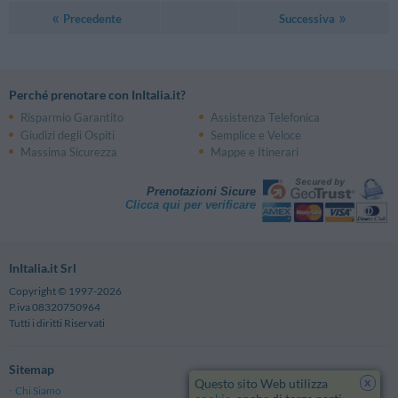
Precedente
Successiva
Perché prenotare con InItalia.it?
Risparmio Garantito
Assistenza Telefonica
Giudizi degli Ospiti
Semplice e Veloce
Massima Sicurezza
Mappe e Itinerari
Prenotazioni Sicure
Clicca qui per verificare
InItalia.it Srl
Copyright © 1997-2026
P.iva 08320750964
Tutti i diritti Riservati
Sitemap
x
Questo sito Web utilizza
Chi Siamo
Note Legali