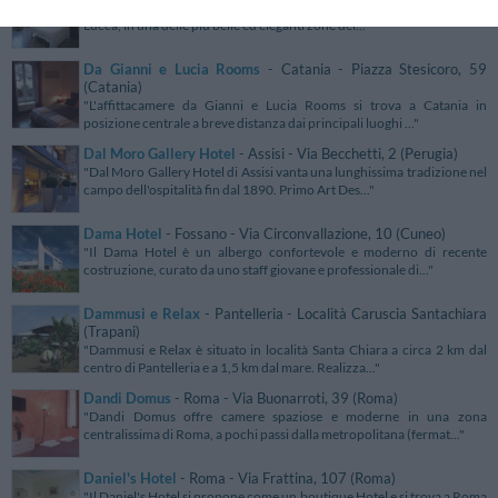
"Il Bed and Breakfast Da Elisa alle Sette Arti è situato nel centro di
Lucca, in una delle più belle ed eleganti zone del..."
Da Gianni e Lucia Rooms
- Catania - Piazza Stesicoro, 59
(Catania)
"L'affittacamere da Gianni e Lucia Rooms si trova a Catania in
posizione centrale a breve distanza dai principali luoghi ..."
Dal Moro Gallery Hotel
- Assisi - Via Becchetti, 2 (Perugia)
"Dal Moro Gallery Hotel di Assisi vanta una lunghissima tradizione nel
campo dell'ospitalità fin dal 1890. Primo Art Des..."
Dama Hotel
- Fossano - Via Circonvallazione, 10 (Cuneo)
"Il Dama Hotel è un albergo confortevole e moderno di recente
costruzione, curato da uno staff giovane e professionale di..."
Dammusi e Relax
- Pantelleria - Località Caruscia Santachiara
(Trapani)
"Dammusi e Relax è situato in località Santa Chiara a circa 2 km dal
centro di Pantelleria e a 1,5 km dal mare. Realizza..."
Dandi Domus
- Roma - Via Buonarroti, 39 (Roma)
"Dandi Domus offre camere spaziose e moderne in una zona
centralissima di Roma, a pochi passi dalla metropolitana (fermat..."
Daniel's Hotel
- Roma - Via Frattina, 107 (Roma)
"Il Daniel's Hotel si propone come un boutique Hotel e si trova a Roma