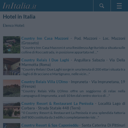
Hotel in Italia
Home Page
Le mie Prenotazioni
Elenco Hotel:
InItalia Club
Country Inn Casa Mazzoni
- Pod. Mazzoni - Loc. Mazzoni
Lingua
(Grosseto)
"Country Inn Casa Mazzoni è una Residenza Agrituristica situata sulle
colline di Roccastrada, in posizione appartata nel ..."
Country Relais I Due Laghi
- Anguillara Sabazia - Via Della
Marmotta (Roma)
"Country Relais I Due Laghi sorge in una tenuta di 200 ettari situata tra
i laghi di Bracciano e Martignano, nelle vicin..."
Country Relais Villa L'Olmo
- Impruneta - Via Imprunetana, 19
(Firenze)
"Country Relais Villa L'Olmo offre un soggiorno di relax nella
campagna di Impruneta, a soli 10 km dal centro storico di ..."
Country Resort & Restaurant La Penisola
- Località Lago di
Corbara - Strada Statale 448 (Terni)
"Il Country Resort & Restaurant La Penisola è una splendida fattoria
dell'800 costituita da 3 edifici completamente ristr..."
Country Resort & Spa Caponieddu
- Santa Caterina Di Pittinuri