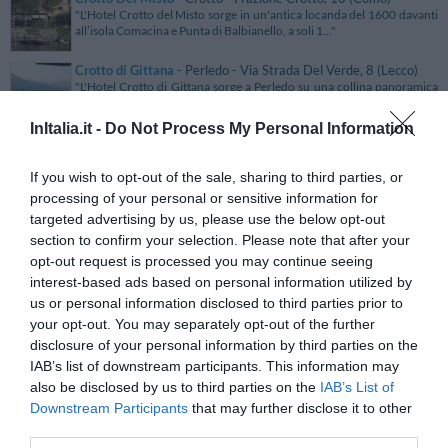
"L'Hotel Crotto del Misto sorge in un'antica locanda del 1600 davanti
all’isola Comacina e Punta di Balbianello, a soli 1..."
Crotto di Gittana
- Perledo - Via Strada Del Verde, 8 (Lecco)
"L'Hotel Crotto di Gittana sorge a Perledo su una collina panoramica
che domina l'incantevole Lago di Como. La struttura..."
InItalia.it -
Do Not Process My Personal Information
Crowne Plaza Milan City
- Milano - Via Melchiorre Gioia, 73
(Milano)
"Il Crowne Plaza Milan City è un hotel a 4 stelle superior di nuova
If you wish to opt-out of the sale, sharing to third parties, or
costruzione situato nel cuore dell'area commerciale d..."
processing of your personal or sensitive information for
Crowne Plaza Padova
- Padova - via Po, 197 (Padova)
targeted advertising by us, please use the below opt-out
"L'Hotel Holiday Inn Padova è una struttura di recente costruzione
section to confirm your selection. Please note that after your
dallo stile ricercato e singolare per l'eleganza degli..."
opt-out request is processed you may continue seeing
interest-based ads based on personal information utilized by
Crowne Plaza Stabiae Sorrento Coast
- Castellamare Di Stabia
us or personal information disclosed to third parties prior to
- S.S. Sorrentina, 145 (Napoli)
"Il Crowne Plaza Stabiae Sorrento Coast è un raffinato albergo 4 stelle
your opt-out. You may separately opt-out of the further
Superior, situato in posizione incantevole sul tr..."
disclosure of your personal information by third parties on the
IAB’s list of downstream participants. This information may
Crowne Plaza Venice East
- Quarto D'altino - V.le Resistenza,
18 (Venezia)
also be disclosed by us to third parties on the
IAB’s List of
"Il Crowne Plaza Venice East offre comfort di alto livello in un
Downstream Participants
that may further disclose it to other
ambiente raffinato, per la riuscita di soggiorni Busines..."
third parties.
Cruccuris Resort
- Villasimius - Cruccuris (Cagliari)