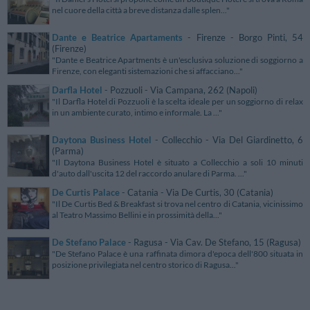
nel cuore della città a breve distanza dalle splen..."
Dante e Beatrice Apartaments
- Firenze - Borgo Pinti, 54
(Firenze)
"Dante e Beatrice Apartments è un'esclusiva soluzione di soggiorno a
Firenze, con eleganti sistemazioni che si affacciano..."
Darfla Hotel
- Pozzuoli - Via Campana, 262 (Napoli)
"Il Darfla Hotel di Pozzuoli è la scelta ideale per un soggiorno di relax
in un ambiente curato, intimo e informale. La ..."
Daytona Business Hotel
- Collecchio - Via Del Giardinetto, 6
(Parma)
"Il Daytona Business Hotel è situato a Collecchio a soli 10 minuti
d'auto dall'uscita 12 del raccordo anulare di Parma. ..."
De Curtis Palace
- Catania - Via De Curtis, 30 (Catania)
"Il De Curtis Bed & Breakfast si trova nel centro di Catania, vicinissimo
al Teatro Massimo Bellini e in prossimità della..."
De Stefano Palace
- Ragusa - Via Cav. De Stefano, 15 (Ragusa)
"De Stefano Palace è una raffinata dimora d'epoca dell'800 situata in
posizione privilegiata nel centro storico di Ragusa..."