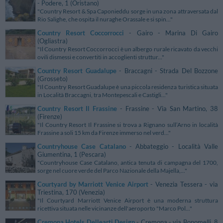
- Podere, 1 (Oristano)
"Country Resort & Spa Caponieddu sorge in una zona attraversata dal
Rio Salighe, che ospita il nuraghe Orassale e si spin..."
Country Resort Coccorrocci
- Gairo - Marina Di Gairo
(Ogliastra)
"Il Country Resort Coccorrocci è un albergo rurale ricavato da vecchi
ovili dismessi e convertiti in accoglienti struttur..."
Country Resort Guadalupe
- Braccagni - Strada Del Bozzone
(Grosseto)
"Il Country Resort Guadalupe è una piccola residenza turistica situata
in Località Braccagni, tra Montepescali e Castigli..."
Country Resort Il Frassine
- Frassine - Via San Martino, 38
(Firenze)
"Il Country Resort Il Frassine si trova a Rignano sull’Arno in località
Frassine a soli 15 km da Firenze immerso nel verd..."
Countryhouse Case Catalano
- Abbateggio - Località Valle
Giumentina, 1 (Pescara)
"Countryhouse Case Catalano, antica tenuta di campagna del 1700,
sorge nel cuore verde del Parco Nazionale della Majella,..."
Courtyard by Marriott Venice Airport
- Venezia Tessera - via
Triestina, 170 (Venezia)
"Il Courtyard Marriott Venice Airport è una moderna struttura
ricettiva situata nelle vicinanze dell'aeroporto "Marco Pol..."
Cremona Hotels Dellearti Design
- Cremona - via Bonomelli, 8