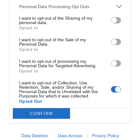
"Il Cruccuris Resort è un elegante albergo 4 stelle situato a Villasimius
Personal Data Processing Opt Outs
in posizione privilegiata rispetto alla Baia di..."
I want to opt-out of the Sharing of my
Cruiser Congress Hotel
- Pesaro - viale Trieste, 281 (Pesaro E
personal data.
Urbino)
Opted In
"Il Cruiser Congress Hotel è una moderna struttura 4 stelle situata sul
lungomare centrale di Pesaro, a due passi dal cen..."
I want to opt-out of the Sale of my
Personal Data.
Cubicula Hospitalia
- Montepaone - Via Manzoni, 6
Opted In
(Catanzaro)
"Il Cubicula Hospitalia B&B sorge a Montepaone Lido sull’esclusivo
Golfo di Squillace, circondato da un verde giardino a ..."
I want to opt-out of processing my
Personal Data for Targeted Advertising.
Cult'n'sea - La casetta dell'Artista
- Palermo - Via San
Opted In
Sebastiano, 13 (Palermo)
"Cult'n'sea - la Casetta dell’Artista è la scelta ideale per un soggiorno
I want to opt-out of Collection, Use,
nel cuore di Palermo, a soli 50 mt dal Porto tu..."
Retention, Sale, and/or Sharing of my
Personal Data that Is Unrelated with the
Da Benedetta
- Vetralla - Via Francesco Petrarca (Viterbo)
Purposes for which it was collected.
"L'albergo Da Benedetta sorge sulla Via Cassia nei pressi del centro
Opted Out
storico di Vetralla. Inaugurata il 10 agosto del 20..."
CONFIRM
Da Carla
- Gambolò - Frazione Molino D'isella, 3 (Pavia)
"La Trattoria con Locanda Da Carla si trova a Gambolò nel cuore del
Parco del Ticino. Immerso nella natura è il luogo ..."
Data Deletion
Data Access
Privacy Policy
Da Elisa Alle Sette Arti
- Lucca - via Elisa, 25 (Lucca)