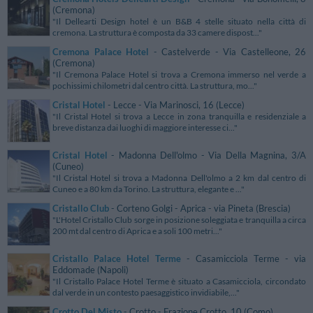
(Cremona)
"Il Dellearti Design hotel è un B&B 4 stelle situato nella città di
cremona. La struttura è composta da 33 camere dispost..."
Cremona Palace Hotel
- Castelverde - Via Castelleone, 26
(Cremona)
"Il Cremona Palace Hotel si trova a Cremona immerso nel verde a
pochissimi chilometri dal centro città. La struttura, mo..."
Cristal Hotel
- Lecce - Via Marinosci, 16 (Lecce)
"Il Cristal Hotel si trova a Lecce in zona tranquilla e residenziale a
breve distanza dai luoghi di maggiore interesse ci..."
Cristal Hotel
- Madonna Dell'olmo - Via Della Magnina, 3/A
(Cuneo)
"Il Cristal Hotel si trova a Madonna Dell'olmo a 2 km dal centro di
Cuneo e a 80 km da Torino. La struttura, elegante e ..."
Cristallo Club
- Corteno Golgi - Aprica - via Pineta (Brescia)
"L'Hotel Cristallo Club sorge in posizione soleggiata e tranquilla a circa
200 mt dal centro di Aprica e a soli 100 metri..."
Cristallo Palace Hotel Terme
- Casamicciola Terme - via
Eddomade (Napoli)
"Il Cristallo Palace Hotel Terme è situato a Casamicciola, circondato
dal verde in un contesto paesaggistico invidiabile,..."
Crotto Del Misto
- Crotto - Frazione Crotto, 10 (Como)