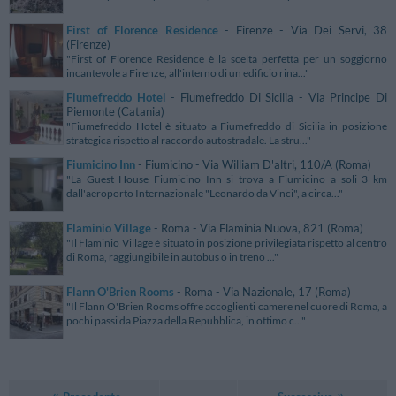
First of Florence Residence
- Firenze - Via Dei Servi, 38
(Firenze)
"First of Florence Residence è la scelta perfetta per un soggiorno
incantevole a Firenze, all'interno di un edificio rina..."
Fiumefreddo Hotel
- Fiumefreddo Di Sicilia - Via Principe Di
Piemonte (Catania)
"Fiumefreddo Hotel è situato a Fiumefreddo di Sicilia in posizione
strategica rispetto al raccordo autostradale. La stru..."
Fiumicino Inn
- Fiumicino - Via William D'altri, 110/A (Roma)
"La Guest House Fiumicino Inn si trova a Fiumicino a soli 3 km
dall'aeroporto Internazionale "Leonardo da Vinci", a circa..."
Flaminio Village
- Roma - Via Flaminia Nuova, 821 (Roma)
"Il Flaminio Village è situato in posizione privilegiata rispetto al centro
di Roma, raggiungibile in autobus o in treno ..."
Flann O'Brien Rooms
- Roma - Via Nazionale, 17 (Roma)
"Il Flann O'Brien Rooms offre accoglienti camere nel cuore di Roma, a
pochi passi da Piazza della Repubblica, in ottimo c..."