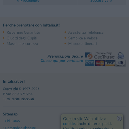
Precedente
Successiva
Perché prenotare con InItalia.it?
Risparmio Garantito
Assistenza Telefonica
Giudizi degli Ospiti
Semplice e Veloce
Massima Sicurezza
Mappe e Itinerari
Prenotazioni Sicure
Clicca qui per verificare
InItalia.it Srl
Copyright © 1997-2026
P.iva 08320750964
Tutti i diritti Riservati
Sitemap
x
Questo sito Web utilizza
Chi Siamo
Note Legali
cookie
, anche di terze parti.
Domande e Risposte
Privacy
Continuando la navigazione,