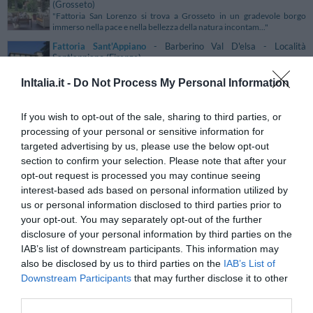
(Grosseto)
"Fattoria San Lorenzo si trova a Grosseto in un gradevole borgo
immerso nella pace e nella bellezza della natura incontam..."
Fattoria Sant'Appiano
- Barberino Val D'elsa - Località
Sant'appiano (Firenze)
"L’antica Fattoria di Sant'Appiano si trova a Barberino Val D'elsa, nel
cuore della campagna chiantigiana, in posizione s..."
InItalia.it -
Do Not Process My Personal Information
Fattoria Voltrona
- San Donato - Località San Donato (Siena)
"L'Agriturismo Fattoria Voltrona si trova in località San Donato a breve
If you wish to opt-out of the sale, sharing to third parties, or
distanza da San Gimignano nel cuore della Toscan..."
processing of your personal or sensitive information for
targeted advertising by us, please use the below opt-out
Favignana Hotel
- Favignana - C.da Badia, 8 (Trapani)
section to confirm your selection. Please note that after your
"Il Favignana Hotel è un nuovissimo albergo in stile mediterraneo
situato nella più grande delle Isole Egadi. Di recente..."
opt-out request is processed you may continue seeing
interest-based ads based on personal information utilized by
Federico II Palace Hotel
- Enna - Contrada Salerno (Enna)
us or personal information disclosed to third parties prior to
"Federico II Palace Hotel è un hotel di lusso a 4 stelle situato a Enna, a
your opt-out. You may separately opt-out of the further
soli 2 km dal lago di Pergusa. Aperta tutto l..."
disclosure of your personal information by third parties on the
IAB’s list of downstream participants. This information may
Federico Suite
- Roma - Via Enrico Cialdini, 14 (Roma)
"Federico Suite si trova al centro di Roma nel quartiere Esquilino a lato
also be disclosed by us to third parties on the
IAB’s List of
dell'uscita della Stazione Termini, in posizion..."
Downstream Participants
that may further disclose it to other
third parties.
Feeling Hotel Luise
- Riva Del Garda - Viale Rovereto, 9
(Trento)