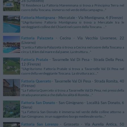
28 (Grosseto)
"Il Residence La Fattoria Maremmana si trova a Principina Terra nel
cuore della Toscana, immerso nel verde della campagna..."
Fattoria Montignana
- Mercatale - Via Montignana, 4 (Firenze)
"L'Agriturismo Fattoria Montignana si trova a Mercatale tra le
verdeggianti colline del Chianti nel cuore della Toscana. ..."
Fattoria Palazzeta
- Cecina - Via Vecchia Livornese, 22
(Livorno)
"L'antica Fattoria Palazzeta si trova a Cecina nel cuore della Toscana a
circa 1,8 km dal mare e dal paese. La struttura..."
Fattoria Pratale
- Tavarnelle Val Di Pesa - Strada Della Pesa,
12 (Firenze)
"L'Agriturismo Fattoria Pratale si trova a Tavarnelle Val Di Pesa nel
cuore della verdeggiante Toscana. La struttura acc..."
Fattoria Querceto
- Tavarnelle Val Di Pesa - Strada Romita, 40
(Firenze)
"La Fattoria Querceto si trova a Tavarnelle Val Di Pesa, nei pressi della
strada panoramica che dalla località di Romita ..."
Fattoria San Donato
- San Gimignano - Località San Donato, 6
(Siena)
"La Fattoria San Donato è immersa nel verde delle colline attorno a
San Gimignano, in un suggestivo borgo medievale sorto..."
Fattoria San Lorenzo
- Grosseto - Via Aurelia Antica, 50