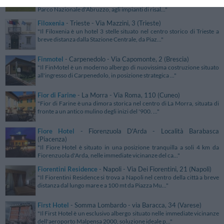
"Filippone Hotel & Ristorante sorge in posizione strategica rispetto al
Parco Nazionale d'Abruzzo, agli impianti di risal..."
Filoxenia
- Trieste - Via Mazzini, 3 (Trieste)
"Il Filoxenia è un hotel 3 stelle situato nel centro storico di Trieste a
breve distanza dalla Stazione Centrale, da Piaz..."
Finmotel
- Carpenedolo - Via Capomonte, 2 (Brescia)
"Il FinMotel è un moderno albergo di nuovissima costruzione situato
all'ingresso di Carpenedolo, in posizione strategica ..."
Fior di Farine
- La Morra - Via Roma, 110 (Cuneo)
"Fior di Farine è una dimora storica nel centro di La Morra, situata di
fronte a un antico mulino degli inizi del '900. ..."
Fiore Hotel
- Fiorenzuola D'Arda - Località Barabasca
(Piacenza)
"Il Fiore Hotel è situato in una posizione tranquilla a soli 4 km da
Fiorenzuola d'Arda, nelle immediate vicinanze del ca..."
Fiorentini Residence
- Napoli - Via Dei Fiorentini, 21 (Napoli)
"Il Fiorentini Residence si trova a Napoli nel centro della città a breve
distanza dal lungo mare e a 100 mt da Piazza Mu..."
First Hotel
- Somma Lombardo - via Baracca, 34 (Varese)
"Il First Hotel è un esclusivo albergo situato nelle immediate vicinanze
dell'aeroporto Malpensa 2000, soluzione ideale p..."