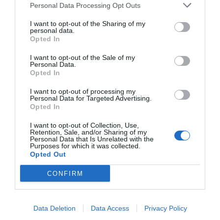
Personal Data Processing Opt Outs
"Il Feeling Hotel Luise è ubicato a Riva del Garda a breve distanza dal
centro e a 200 mt dalla spiaggia. La struttura p..."
I want to opt-out of the Sharing of my
Felline In B&B
- Felline - Via Crocefisso, 18 (Lecce)
personal data.
"Il Bed and Breakfast Felline si trova a Felline nel cuore del Salento a
Opted In
breve distanza da Santa Maria di Leuca, Otranto ..."
I want to opt-out of the Sale of my
Fenix Hotel
- Roma - Viale Gorizia, 5/7 (Roma)
Personal Data.
"L’Hotel Fenix si trova a Roma in zona residenziale e a pochi minuti dal
Opted In
centro della città, meta ideale per piacevoli so..."
I want to opt-out of processing my
Personal Data for Targeted Advertising.
Ferrari Home
- Roma - Via Giuseppe Ferrari, 11 (Roma)
Opted In
"Il Bed and Breakfast Ferrari Home si trova a Roma nel quartiere Prati
a breve distanza dalla fermata della metropolitana..."
I want to opt-out of Collection, Use,
Retention, Sale, and/or Sharing of my
Ferro Hotel
- Modica - Via Stazione (Ragusa)
Personal Data that Is Unrelated with the
"Ferro Hotel è un modernissimo albergo di Modica, situato in
Purposes for which it was collected.
posizione privilegiata a pochi passi dalla Stazione e a soli..."
Opted Out
Feudo Degli Ulivi
- Borgia - Contrada Fiego (Catanzaro)
CONFIRM
"L'Hotel Feudo degli Ulivi si trova a Borgia e si presenta come un
accogliente ed elegante borgo nel cuore della Calabria..."
Filippone Hotel & Ristorante
- Gioia Dei Marsi - Via Duca degli
Data Deletion
Data Access
Privacy Policy
Abruzzi, 173 (L'Aquila)