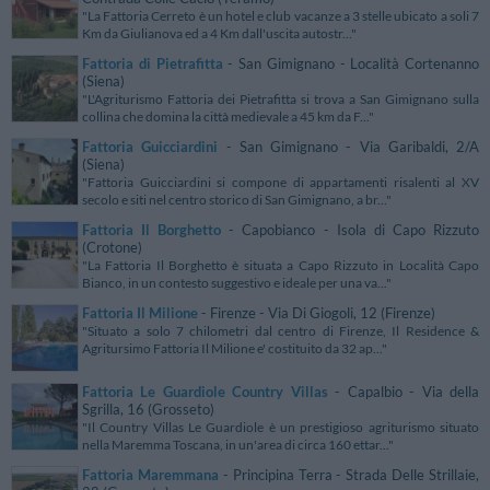
"La Fattoria Cerreto è un hotel e club vacanze a 3 stelle ubicato a soli 7
Km da Giulianova ed a 4 Km dall'uscita autostr..."
Fattoria di Pietrafitta
- San Gimignano - Località Cortenanno
(Siena)
"L'Agriturismo Fattoria dei Pietrafitta si trova a San Gimignano sulla
collina che domina la città medievale a 45 km da F..."
Fattoria Guicciardini
- San Gimignano - Via Garibaldi, 2/A
(Siena)
"Fattoria Guicciardini si compone di appartamenti risalenti al XV
secolo e siti nel centro storico di San Gimignano, a br..."
Fattoria Il Borghetto
- Capobianco - Isola di Capo Rizzuto
(Crotone)
"La Fattoria Il Borghetto è situata a Capo Rizzuto in Località Capo
Bianco, in un contesto suggestivo e ideale per una va..."
Fattoria Il Milione
- Firenze - Via Di Giogoli, 12 (Firenze)
"Situato a solo 7 chilometri dal centro di Firenze, Il Residence &
Agritursimo Fattoria Il Milione e' costituito da 32 ap..."
Fattoria Le Guardiole Country Villas
- Capalbio - Via della
Sgrilla, 16 (Grosseto)
"Il Country Villas Le Guardiole è un prestigioso agriturismo situato
nella Maremma Toscana, in un'area di circa 160 ettar..."
Fattoria Maremmana
- Principina Terra - Strada Delle Strillaie,