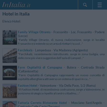
Hotel in Italia
Home Page
Le mie Prenotazioni
Elenco Hotel:
InItalia Club
Family Village Otranto
- Frassanito - Loc. Frassanito - Podere
Lingua
(Lecce)
"Family Village Otranto, di nuova realizzazione, sorge in località
Frassanito e si estende su un area di 4 ettari ricca d..."
Farchikalà
- Lampedusa - Via Madonna (Agrigento)
"Farchikalà, recentemente ristrutturato, sorge in zona Guitgia, una
delle zone più vive e suggestive dell’isola di Lamped..."
Farm Ospitalità di Campagna
- Butera - Contrada Strada
(Caltanissetta)
"Farm Ospitalità di Campagna rappresenta un nuovo concetto di
ospitalità alberghiera attraverso un sistema di spazi in cu..."
Fashion Hotel
- Valmontone - Via Della Pace, 1/2 (Roma)
"Il Fashion Hotel, di recentissima costruzione, sorge a Valmontone, in
posizione strategica rispetto al centro cittadino,..."
Fattoria Cerreto Ristorante Hotel
- Mosciano Sant'Angelo -
Contrada Colle Cacio (Teramo)