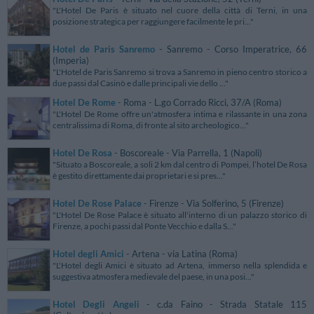
"L'Hotel De Paris è situato nel cuore della città di Terni, in una
posizione strategica per raggiungere facilmente le pri..."
Hotel de Paris Sanremo
- Sanremo - Corso Imperatrice, 66
(Imperia)
"L'Hotel de Paris Sanremo si trova a Sanremo in pieno centro storico a
due passi dal Casinò e dalle principali vie dello ..."
Hotel De Rome
- Roma - L.go Corrado Ricci, 37/A (Roma)
"L'Hotel De Rome offre un'atmosfera intima e rilassante in una zona
centralissima di Roma, di fronte al sito archeologico..."
Hotel De Rosa
- Boscoreale - Via Parrella, 1 (Napoli)
"Situato a Boscoreale, a soli 2 km dal centro di Pompei, l’hotel De Rosa
è gestito direttamente dai proprietari e si pres..."
Hotel De Rose Palace
- Firenze - Via Solferino, 5 (Firenze)
"L'Hotel De Rose Palace è situato all'interno di un palazzo storico di
Firenze, a pochi passi dal Ponte Vecchio e dalla S..."
Hotel degli Amici
- Artena - via Latina (Roma)
"L'Hotel degli Amici è situato ad Artena, immerso nella splendida e
suggestiva atmosfera medievale del paese, in una posi..."
Hotel Degli Angeli
- c.da Faino - Strada Statale 115