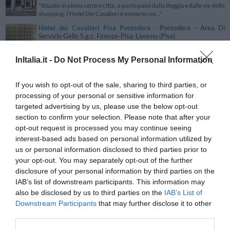
"Situato in pieno centro città, a pochi passi dalla Reggia e dalle vie dello
shopping, l'Hotel Dei Cavalieri è immerso ne..."
Hotel dei Cavalieri Pisa Pontedera
- Pontedera - Area Di
Servizio Gello S.g.c. Firenze-Pisa-Livorno (Pisa)
"L'Hotel dei Cavalieri Pisa Pontedera è un 4 stelle esclusivo per
soggiorni turistici e d'affari nel cuore della Toscana...."
InItalia.it -
Do Not Process My Personal Information
Hotel Dei Coloniali
- Siracusa - Via Del Porto Grande
(Siracusa)
"L'Hotel Dei Coloniali si trova a Siracusa nel cuore del nuovo porto
If you wish to opt-out of the sale, sharing to third parties, or
turistico a due passi dal ponte Umbertino che colleg..."
processing of your personal or sensitive information for
Hotel Dei Congressi
- Roma - Viale Shakespeare, 29 (Roma)
targeted advertising by us, please use the below opt-out
"L’Hotel dei Congressi si trova nel cuore del centro degli affari di
section to confirm your selection. Please note that after your
Roma, circondato dalla rigogliosa vegetazione del qu..."
opt-out request is processed you may continue seeing
interest-based ads based on personal information utilized by
Hotel Dei Congressi
- Castellammare Di Stabia - Viale Puglia,
us or personal information disclosed to third parties prior to
45 (Napoli)
"L'Hotel Dei Congressi si trova a Castellammare Di Stabia di fronte allo
your opt-out. You may separately opt-out of the further
splendido Golfo di Napoli e alle spalle del Mont..."
disclosure of your personal information by third parties on the
IAB’s list of downstream participants. This information may
Hotel dei Duchi
- Urbino - via G. Dini, 12 (Pesaro E Urbino)
"L'Hotel dei Duchi è situato a Urbino in una zona tranquilla, a circa
also be disclosed by us to third parties on the
IAB’s List of
800 mt dalle antiche Mura della città, e a 500 mt d..."
Downstream Participants
that may further disclose it to other
third parties.
Hotel dei Duchi
- Spoleto - Viale Giacomo Matteotti, 4
(Perugia)