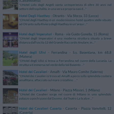
(Caltanissetta)
"L'Hotel Lido degli Angeli vanta un'esperienza di oltre 30 anni nel
settore dell'ospitalità, in una vera e propria oasi d..."
Hotel Degli Haethey
- Otranto - Via Sforza, 33 (Lecce)
"L’Hotel degli Haethey è un modernissimo hotel quattro stelle situato
ad Otranto sulla Riviera degli Haethey in un’area r..."
Hotel degli Imperatori
- Roma - via Guido Gonella, 15 (Roma)
"L'Hotel degli Imperatori è una moderna struttura situata a breve
distanza dall'uscita 12 del Grande Raccordo Anulare, in..."
Hotel degli Ulivi
- Ferrandina - S.s. Basentana, km 68,8
(Matera)
"L'Hotel degli Ulivi si trova a Ferrandina nel cuore della Lucania. La
struttura è immersa nel verde della Val Basento ..."
Hotel dei Cavalieri
- Amalfi - Via Mauro Comite (Salerno)
"L'Hotel dei Cavalieri si trova ad Amalfi a picco sulla splendida costiera
amalfitana, affacciato sul mare cristallino. ..."
Hotel dei Cavalieri
- Milano - Piazza Missori, 1 (Milano)
"L'Hotel dei Cavalieri sorge nel cuore di Milano in uno splendido
palazzo a pochi passi dal Duomo, dal Teatro La Scala e ..."
Hotel dei Cavalieri Caserta
- Caserta - Piazza Vanvitelli, 12
(Caserta)