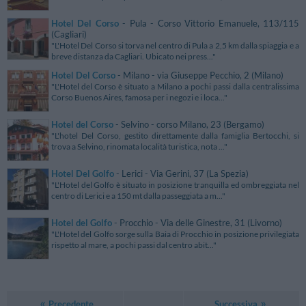
Hotel Del Corso
- Pula - Corso Vittorio Emanuele, 113/115
(Cagliari)
"L'Hotel Del Corso si torva nel centro di Pula a 2,5 km dalla spiaggia e a
breve distanza da Cagliari. Ubicato nei press..."
Hotel Del Corso
- Milano - via Giuseppe Pecchio, 2 (Milano)
"L'Hotel del Corso è situato a Milano a pochi passi dalla centralissima
Corso Buenos Aires, famosa per i negozi e i loca..."
Hotel del Corso
- Selvino - corso Milano, 23 (Bergamo)
"L'hotel Del Corso, gestito direttamente dalla famiglia Bertocchi, si
trova a Selvino, rinomata località turistica, nota ..."
Hotel Del Golfo
- Lerici - Via Gerini, 37 (La Spezia)
"L'Hotel del Golfo è situato in posizione tranquilla ed ombreggiata nel
centro di Lerici e a 150 mt dalla passeggiata a m..."
Hotel del Golfo
- Procchio - Via delle Ginestre, 31 (Livorno)
"L'Hotel del Golfo sorge sulla Baia di Procchio in posizione privilegiata
rispetto al mare, a pochi passi dal centro abit..."
Precedente
Successiva