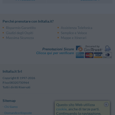
Perché prenotare con InItalia.it?
Risparmio Garantito
Assistenza Telefonica
Giudizi degli Ospiti
Semplice e Veloce
Massima Sicurezza
Mappe e Itinerari
Prenotazioni Sicure
Clicca qui per verificare
InItalia.it Srl
Copyright © 1997-2026
P.iva 08320750964
Tutti i diritti Riservati
Sitemap
x
Questo sito Web utilizza
Chi Siamo
Note Legali
cookie
, anche di terze parti.
Domande e Risposte
Privacy
Continuando la navigazione,