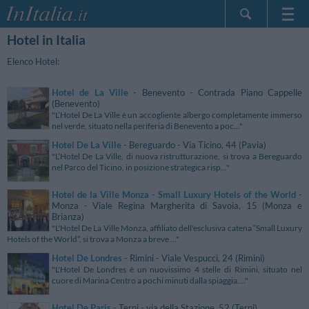
Hotel in Italia
Home Page
Le mie Prenotazioni
Elenco Hotel:
InItalia Club
Hotel de La Ville
- Benevento - Contrada Piano Cappelle
Lingua
(Benevento)
"L’Hotel De La Ville è un accogliente albergo completamente immerso
nel verde, situato nella periferia di Benevento a poc..."
Hotel De La Ville
- Bereguardo - Via Ticino, 44 (Pavia)
"L’Hotel De La Ville, di nuova ristrutturazione, si trova a Bereguardo
nel Parco del Ticino, in posizione strategica risp..."
Hotel de la Ville Monza - Small Luxury Hotels of the World
-
Monza - Viale Regina Margherita di Savoia, 15 (Monza e
Brianza)
"L'Hotel De La Ville Monza, affiliato dell'esclusiva catena “Small Luxury
Hotels of the World”, si trova a Monza a breve ..."
Hotel De Londres
- Rimini - Viale Vespucci, 24 (Rimini)
"L'Hotel De Londres è un nuovissimo 4 stelle di Rimini, situato nel
cuore di Marina Centro a pochi minuti dalla spiaggia...."
Hotel De Paris
- Terni - via della Stazione, 52 (Terni)