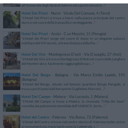
"L'elegante e raffinato Hotel dei Principati, si trova accanto
all'Università degli Studi di Salerno ed a pochi minuti in..."
Hotel Dei Priori
- Narni - Vicolo Del Comune, 4 (Terni)
"L'Hotel Dei Priori si trova a Narni nella piazza principale del centro
storico nel cuore della tranquilla e verdeggiante..."
Hotel Dei Priori
- Assisi - C.so Mazzini, 15 (Perugia)
"L'Hotel dei Priori sorge nel cuore di Assisi in un elegante palazzo
nobiliare del XVI secolo, a breve distanza dalla Pia..."
Hotel Dei Vini
- Montegrosso D'asti - Via D'azeglio, 27 (Asti)
"L'Hotel dei Vini si trova a Montegrosso D'Asti nel cuore delle Langhe e
del Monferrato e, facilmente raggiungibile sia c..."
Hotel Del Borgo
- Bologna - Via Marco Emilio Lepido, 195
(Bologna)
"L'Hotel del Borgo, situato nel famoso quartiere Borgo Panigale, si
trova a pochi passi dall'Aeroporto Guglielmo Marconi ..."
Hotel Del Campo
- Matera - Via Lucrezio, 1 (Matera)
"L’Hotel del Campo si trova a Matera, la rinomata "Città dei Sassi"
considerata patrimonio mondiale dell’UNESCO. Sorto ..."
Hotel del Centro
- Palermo - Via Roma, 72 (Palermo)
"L'Hotel del Centro si trova nel centro storico di Palermo molto vicino
ai monumenti più importanti come la Cattedrale, i..."