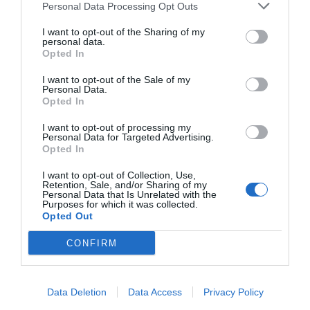
Personal Data Processing Opt Outs
"L'Hotel Dei Duchi si trova a Spoleto in pieno centro, vicinissimo ai
resti del Teatro Romano e a Piazza della Libertà. ..."
I want to opt-out of the Sharing of my
Hotel dei Fiori
- Milano - via Renzo e Lucia, 14 (Milano)
personal data.
"L' Hotel dei Fiori è un albergo 3 stelle situato nella zona Sud di Milano,
Opted In
in prossimità dei Navigli, dell'autostrada A7..."
I want to opt-out of the Sale of my
Hotel dei Macchiaioli
- Firenze - Via Cavour, 21 (Firenze)
Personal Data.
"L'Hotel dei Macchiaioli è un nuovissimo albergo 3 stelle di Firenze
Opted In
situato in Via Cavour all'interno dello storico Pala..."
I want to opt-out of processing my
Personal Data for Targeted Advertising.
Hotel dei Mille
- Napoli - Via Torino, 108 (Napoli)
Opted In
"L'Hotel dei Mille nasce in uno storico palazzo dell'Ottocento a poca
distanza dal centro e dalla stazione ferroviaria. ..."
I want to opt-out of Collection, Use,
Retention, Sale, and/or Sharing of my
Hotel Dei Pini
- Porto Empedocle - C.da San Calogero
Personal Data that Is Unrelated with the
(Agrigento)
Purposes for which it was collected.
"L’Hotel dei Pini sorge a breve distanza da Porto Empedocle , ad
Opted Out
appena 5 km dalla famosa Valle dei Templi e ad 800 mt da..."
Hotel Dei Pini
- Alghero - Loc. Le Bombarde (Sassari)
CONFIRM
"L'Hotel dei Pini è un elegante albergo situato a pochi km da Alghero,
nella parte più esclusiva e incontaminata della Ri..."
Hotel Dei Principati
- Baronissi - Via Salvatore Allende, 88
Data Deletion
Data Access
Privacy Policy
(Salerno)