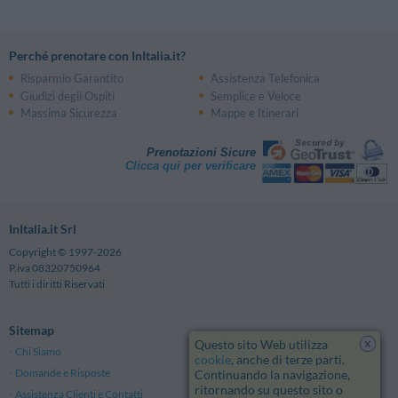
Perché prenotare con InItalia.it?
Risparmio Garantito
Assistenza Telefonica
Giudizi degli Ospiti
Semplice e Veloce
Massima Sicurezza
Mappe e Itinerari
Prenotazioni Sicure
Clicca qui per verificare
InItalia.it Srl
Copyright © 1997-2026
P.iva 08320750964
Tutti i diritti Riservati
Sitemap
x
Questo sito Web utilizza
Chi Siamo
Note Legali
cookie
, anche di terze parti.
Domande e Risposte
Privacy
Continuando la navigazione,
ritornando su questo sito o
Assistenza Clienti e Contatti
Termini e Condizioni generali