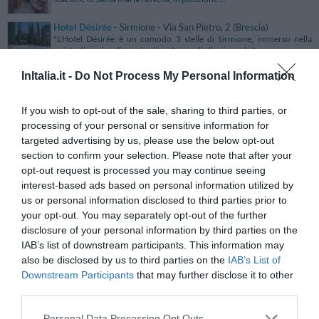
Hotel Désirée
- Sirmione - Via San Pietro, 2 (Brescia)
"L'Hotel Désirée è un comodo 3 stelle di Sirmione, immerso nella
quiete di un rigoglioso giardino, fra verdi alberi secol..."
InItalia.it -
Do Not Process My Personal Information
Hotel Di Nardo
- Petacciato - Via Pier Paolo Pasolini, 7
(Campobasso)
"L'Hotel Di Nardo è situato nella collinetta di Petacciato, a 225 mt sul
If you wish to opt-out of the sale, sharing to third parties, or
livello del mare, a breve distanza dalle spiagge..."
processing of your personal or sensitive information for
Hotel di Portaromana
- Milano - Via Papi, 18 (Milano)
targeted advertising by us, please use the below opt-out
"L’Hotel Porta Romana si trova nel centro di Milano a breve distanza
section to confirm your selection. Please note that after your
dai principali luoghi di interesse cittadino. La su..."
opt-out request is processed you may continue seeing
Hotel Di Rienzo
- Roma - Via Principe Amedeo, 79/a (Roma)
interest-based ads based on personal information utilized by
"L'Hotel di Rienzo sorge nel centro di Roma a pochi passi dalla
us or personal information disclosed to third parties prior to
Stazione Termini, in ottimo collegamento con il Colosseo,..."
your opt-out. You may separately opt-out of the further
disclosure of your personal information by third parties on the
Hotel Di Sor Paolo
- San Casciano In Val Di Pesa - Via Cassia
IAB’s list of downstream participants. This information may
Per Firenze, 40 (Firenze)
"L'Hotel di Sor Paolo sorge nel verde del Chianti tra colline e vigneti, a
also be disclosed by us to third parties on the
IAB’s List of
10 minuti d'auto da Firenze e a 30 da Siena, u..."
Downstream Participants
that may further disclose it to other
Hotel Di Stefano
- Pisa - via S. Apollonia (Pisa)
third parties.
"L'Hotel Di Stefano è situato nel centro storico di Pisa, in una posizione
tranquilla e privilegiata a pochi passi dal Du..."
Personal Data Processing Opt Outs