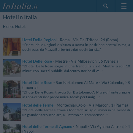
Hotel in Italia
Home Page
Le mie Prenotazioni
Elenco Hotel:
InItalia Club
Hotel Delle Regioni
- Roma - Via Del Tritone, 94 (Roma)
Lingua
"L’Hotel delle Regioni è situato a Roma in posizione centralissima, a
pochi passi da Piazza Barberini e dai luoghi turist..."
Hotel Delle Rose
- Mestre - Via Millosevich, 36 (Venezia)
"L'Hotel Delle Rose sorge in una tranquilla via di Mestre, a soli 10
minuti con i mezzi pubblici dal centro storico di Ve..."
Hotel Delle Rose
- San Bartolomeo Al Mare - Via Colombo, 28
(Imperia)
"L'Hotel Delle Rose si trova a San Bartolomeo Al Mare difronte al mare
in zona centrale e panoramica. Ideale per famigli..."
Hotel delle Terme
- Montechiarugolo - Via Marconi, 1 (Parma)
"L'Hotel delle Terme si trova a Montechiarugolo immerso nel verde di
un grande parco secolare, all'interno del comprensor..."
Hotel delle Terme di Agnano
- Napoli - Via Agnano Astroni, 24
(Napoli)