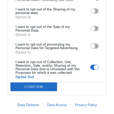
Hotel Di Varese
- Varese - Via Como, 12 (Varese)
I want to opt-out of the Sharing of my
"L'Hotel Di Varese sorge all'interno di una villa in stile Liberty a breve
personal data.
distanza dal centro e dalla stazione ferroviar..."
Opted In
Hotel Diamante
- Spinetta Marengo - Via Gambalera, 137
I want to opt-out of the Sale of my
(Alessandria)
Personal Data.
"L'Hotel Diamante è una moderna struttura 4 stelle situata a Spinetta
Opted In
Marengo, a breve distanza dal centro e dalle princi..."
I want to opt-out of processing my
Hotel Diamante
- Corbetta - Via Simone Da Corbetta, 162
Personal Data for Targeted Advertising.
(Milano)
Opted In
"L'Hotel Diamante sorge nel comune di Corbetta a circa 20 Km da
Milano, a breve distanza dal nuovo polo fieristico di Mi..."
I want to opt-out of Collection, Use,
Hotel Diamond
- Riccione - via Fratelli Bandiera (Rimini)
Retention, Sale, and/or Sharing of my
Personal Data that Is Unrelated with the
"L'Hotel Diamond è situato a 100 metri dal mare, in posizione
Purposes for which it was collected.
strategica rispetto il famoso Viale Ceccarini e immerso ne..."
Opted Out
Hotel Diamond
- Napoli - Piazza Pepe, 11 (Napoli)
CONFIRM
"L'Hotel Diamond si trova a Napoli, in Piazza Guglielmo Pepe ed è di
recente realizzazione. Ubicato in posizione strateg..."
Hotel Diana
- Pollein - Località Saint Benin, 1/B (Aosta)
Data Deletion
Data Access
Privacy Policy
"L'Hotel Diana si trova nel territorio di Pollein, in una posizione
dominante sulla piana d'Aosta, a pochi minuti dalle p..."