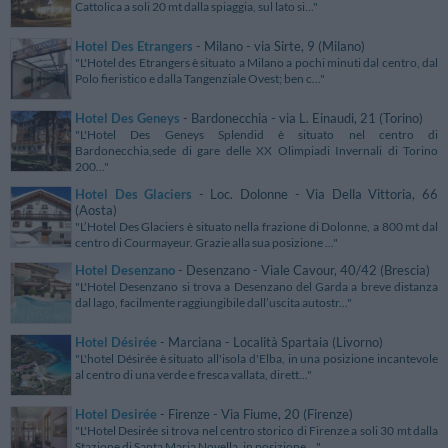
Cattolica a soli 20 mt dalla spiaggia, sul lato si..."
Hotel Des Etrangers
- Milano - via Sirte, 9 (Milano)
"L'Hotel des Etrangers è situato a Milano a pochi minuti dal centro, dal
Polo fieristico e dalla Tangenziale Ovest; ben c..."
Hotel Des Geneys
- Bardonecchia - via L. Einaudi, 21 (Torino)
"L'Hotel Des Geneys Splendid è situato nel centro di
Bardonecchia,sede di gare delle XX Olimpiadi Invernali di Torino
200..."
Hotel Des Glaciers
- Loc. Dolonne - Via Della Vittoria, 66
(Aosta)
"L’Hotel Des Glaciers è situato nella frazione di Dolonne, a 800 mt dal
centro di Courmayeur. Grazie alla sua posizione ..."
Hotel Desenzano
- Desenzano - Viale Cavour, 40/42 (Brescia)
"L'Hotel Desenzano si trova a Desenzano del Garda a breve distanza
dal lago, facilmente raggiungibile dall’uscita autostr..."
Hotel Désirée
- Marciana - Località Spartaia (Livorno)
"L'hotel Désirée è situato all'isola d'Elba, in una posizione incantevole
al centro di una verde e fresca vallata, dirett..."
Hotel Desirée
- Firenze - Via Fiume, 20 (Firenze)
"L'Hotel Desirée si trova nel centro storico di Firenze a soli 30 mt dalla
Stazione di Santa Maria Novella, in posizione ..."