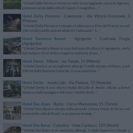
"L'Hotel delle Terme è Immerso nella lussureggiante conca di Agnano,
polmone verde della città di Napoli. Il magnifico ..."
Hotel Delta Florence
- Calenzano - Via Vittorio Emanuele, 3
(Firenze)
"L'Hotel Delta Florence è situato a Calenzano a 8 km da Firenze e a soli
100 mt dal casello autostradale A1 Calenzano - S..."
Hotel Demetra Resort
- Agrigento - Contrada Forgia
(Agrigento)
"L'Hotel Demetra Resort è una deliziosa struttura di Agrigento, sorta
dal restauro di un'antica magione restituita al suo..."
Hotel Demò
- Milano - via Tonale, 14 (Milano)
"L'Hotel Demò è un accogliente albergo 3 stelle situato a Milano, a soli
100 mt dalla Stazione Centrale, in una posizione..."
Hotel Derby
- Jesolo Lido - Via Padova, 72 (Venezia)
"L'Hotel Derby è uno storico hotel del Lido di Jesolo, situato a breve
distanza dalla spiaggia e dal mare. Gestito da ol..."
Hotel Des Alpes
- Rosta - Corso Moncenisio, 55 (Torino)
"L’Hotel Des Alpes è situato nella seconda cintura Ovest di Torino nei
pressi della città di Rivoli, in posizione strateg..."
Hotel Des Bains
- Cattolica - Viale Carducci, 129 (Rimini)
"L'Hotel des Bains è un esclusivo albergo 3 stelle Superiore situato a