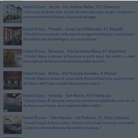
Hotel Diana
- Jesolo - Via Andrea Bafile, 203 (Venezia)
"Nel cuore di Jesolo Lido e a soli 50 metri dal mare, sorge il moderno e
confortevole Hotel Diana. Dispone di spiaggia ..."
Hotel Diana
- Pompei - vicolo Sant'Abbondio, 12 (Napoli)
"L'Hotel Diana è situato nella storica e suggestiva Pompei, a pochi passi
dal celebre sito archeologico, in una posizione..."
Hotel Diana
- Ravenna - Via Girolamo Rossi, 47 (Ravenna)
"L'Hotel Diana è situato a Ravenna a pochi passi dal centro e dalle
meravigliose testimonianze artistiche della storia bi..."
Hotel Diana
- Roma - Via Principe Amedeo, 4 (Roma)
"L'Hotel Diana si trova nel cuore della Roma Umbertina, a pochi metri
dal Teatro dell’Opera e dalla Stazione ferroviaria ..."
Hotel Diana
- Venezia - San Marco, 449 (Venezia)
"L’Hotel Diana di Venezia vanta una posizione invidiabile a soli 20 mt
da Piazza San Marco, in un elegante edificio del X..."
Hotel Diavin
- Vibo Marina - Via Palermo, 11 (Vibo Valentia)
"L'Hotel Diavin si trova a Vibo Marina a 30 mt dal mare nel cuore della
Calabria e a breve distanza dal centro e dai luog..."