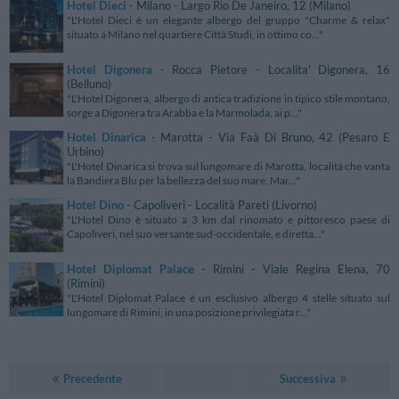
Hotel Dieci
- Milano - Largo Rio De Janeiro, 12 (Milano)
"L'Hotel Dieci è un elegante albergo del gruppo "Charme & relax"
situato a Milano nel quartiere Città Studi, in ottimo co..."
Hotel Digonera
- Rocca Pietore - Localita' Digonera, 16
(Belluno)
"L'Hotel Digonera, albergo di antica tradizione in tipico stile montano,
sorge a Digonera tra Arabba e la Marmolada, ai p..."
Hotel Dinarica
- Marotta - Via Faà Di Bruno, 42 (Pesaro E
Urbino)
"L'Hotel Dinarica si trova sul lungomare di Marotta, località che vanta
la Bandiera Blu per la bellezza del suo mare. Mar..."
Hotel Dino
- Capoliveri - Località Pareti (Livorno)
"L'Hotel Dino è situato a 3 km dal rinomato e pittoresco paese di
Capoliveri, nel suo versante sud-occidentale, e diretta..."
Hotel Diplomat Palace
- Rimini - Viale Regina Elena, 70
(Rimini)
"L'Hotel Diplomat Palace è un esclusivo albergo 4 stelle situato sul
lungomare di Rimini, in una posizione privilegiata r..."
Precedente
Successiva