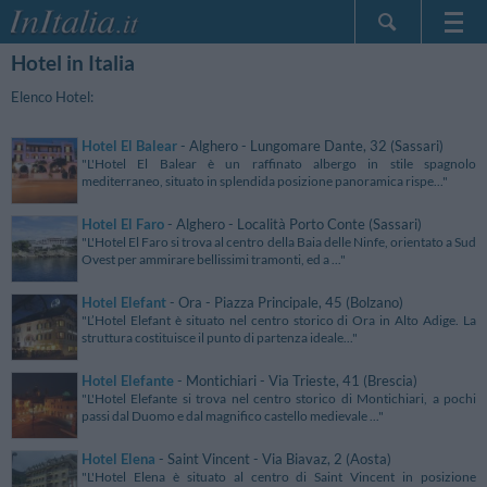
Hotel in Italia
Home Page
Le mie Prenotazioni
Elenco Hotel:
InItalia Club
Hotel El Balear
- Alghero - Lungomare Dante, 32 (Sassari)
Lingua
"L'Hotel El Balear è un raffinato albergo in stile spagnolo
mediterraneo, situato in splendida posizione panoramica rispe..."
Hotel El Faro
- Alghero - Località Porto Conte (Sassari)
"L'Hotel El Faro si trova al centro della Baia delle Ninfe, orientato a Sud
Ovest per ammirare bellissimi tramonti, ed a ..."
Hotel Elefant
- Ora - Piazza Principale, 45 (Bolzano)
"L’Hotel Elefant è situato nel centro storico di Ora in Alto Adige. La
struttura costituisce il punto di partenza ideale..."
Hotel Elefante
- Montichiari - Via Trieste, 41 (Brescia)
"L'Hotel Elefante si trova nel centro storico di Montichiari, a pochi
passi dal Duomo e dal magnifico castello medievale ..."
Hotel Elena
- Saint Vincent - Via Biavaz, 2 (Aosta)
"L'Hotel Elena è situato al centro di Saint Vincent in posizione