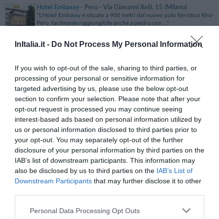
Hotel Embassy
- Pero - Via Giovanni Xxiii, 15 (Milano)
"L'Hotel Embassy è situato a 900 metri dal nuovo polo fieristico Rho-
Pero, facilmente raggiungibile anche a piedi o con ..."
Hotel Embassy & Boston
- Milano Marittima - Via Anello Del
InItalia.it -
Do Not Process My Personal Information
Pino, 17 (Ravenna)
"L'Hotel Embassy & Boston si trova a Cervia nel cuore della Riviera
Romagnola, direttamente sul mare con accesso diretto ..."
If you wish to opt-out of the sale, sharing to third parties, or
processing of your personal or sensitive information for
Hotel Emilia
- Rimini - Viale San Salvador, 154 (Rimini)
"L'Hotel Emilia sorge nel lungomare di Torre Pedrera, in ottima
targeted advertising by us, please use the below opt-out
posizione rispetto alla caratteristica spiaggia, alla Fie..."
section to confirm your selection. Please note that after your
opt-out request is processed you may continue seeing
Hotel Emma
- Firenze - Via A. Pacinotti, 20 (Firenze)
interest-based ads based on personal information utilized by
"L'Hotel Emma è un comodo 2 stelle di Firenze situato in un quartiere
us or personal information disclosed to third parties prior to
elegante a pochi passi dal centro. Gestito diretta..."
your opt-out. You may separately opt-out of the further
Hotel Engadina
- Como - viale Fratelli Rosselli, 22 (Como)
disclosure of your personal information by third parties on the
"L'Hotel Engadina è situato al centro di Como, vicino al Lago e a breve
IAB’s list of downstream participants. This information may
distanza dai punti di maggior interesse della cit..."
also be disclosed by us to third parties on the
IAB’s List of
Downstream Participants
that may further disclose it to other
Hotel Enis Monte Maccione
- Località Monte Maccione - Via
third parties.
Nazionale, 1 (Nuoro)
"..."
Personal Data Processing Opt Outs