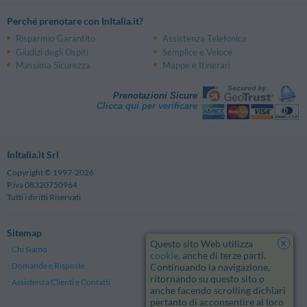
Perché prenotare con InItalia.it?
Risparmio Garantito
Assistenza Telefonica
Giudizi degli Ospiti
Semplice e Veloce
Massima Sicurezza
Mappe e Itinerari
Prenotazioni Sicure
Clicca qui per verificare
InItalia.it Srl
Copyright © 1997-2026
P.iva 08320750964
Tutti i diritti Riservati
Sitemap
x
Questo sito Web utilizza
Chi Siamo
Note Legali
cookie
, anche di terze parti.
Domande e Risposte
Privacy
Continuando la navigazione,
ritornando su questo sito o
Assistenza Clienti e Contatti
Termini e Condizioni generali
anche facendo scrolling dichiari
pertanto di acconsentire al loro