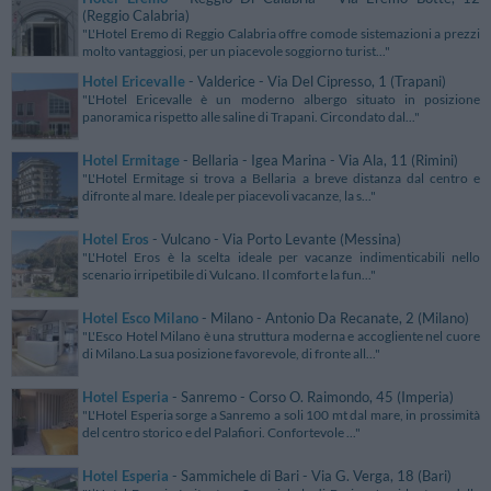
(Reggio Calabria)
"L'Hotel Eremo di Reggio Calabria offre comode sistemazioni a prezzi
molto vantaggiosi, per un piacevole soggiorno turist..."
Hotel Ericevalle
- Valderice - Via Del Cipresso, 1 (Trapani)
"L'Hotel Ericevalle è un moderno albergo situato in posizione
panoramica rispetto alle saline di Trapani. Circondato dal..."
Hotel Ermitage
- Bellaria - Igea Marina - Via Ala, 11 (Rimini)
"L'Hotel Ermitage si trova a Bellaria a breve distanza dal centro e
difronte al mare. Ideale per piacevoli vacanze, la s..."
Hotel Eros
- Vulcano - Via Porto Levante (Messina)
"L'Hotel Eros è la scelta ideale per vacanze indimenticabili nello
scenario irripetibile di Vulcano. Il comfort e la fun..."
Hotel Esco Milano
- Milano - Antonio Da Recanate, 2 (Milano)
"L'Esco Hotel Milano è una struttura moderna e accogliente nel cuore
di Milano.La sua posizione favorevole, di fronte all..."
Hotel Esperia
- Sanremo - Corso O. Raimondo, 45 (Imperia)
"L'Hotel Esperia sorge a Sanremo a soli 100 mt dal mare, in prossimità
del centro storico e del Palafiori. Confortevole ..."
Hotel Esperia
- Sammichele di Bari - Via G. Verga, 18 (Bari)