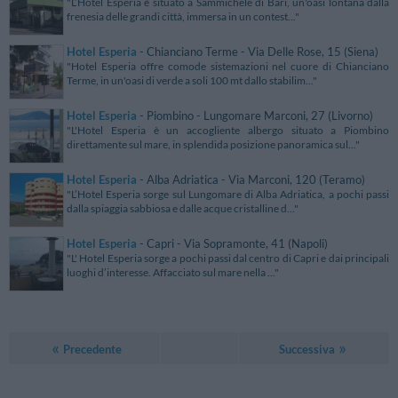
"L’Hotel Esperia è situato a Sammichele di Bari, un'oasi lontana dalla
frenesia delle grandi città, immersa in un contest..."
Hotel Esperia
- Chianciano Terme - Via Delle Rose, 15 (Siena)
"Hotel Esperia offre comode sistemazioni nel cuore di Chianciano
Terme, in un'oasi di verde a soli 100 mt dallo stabilim..."
Hotel Esperia
- Piombino - Lungomare Marconi, 27 (Livorno)
"L'Hotel Esperia è un accogliente albergo situato a Piombino
direttamente sul mare, in splendida posizione panoramica sul..."
Hotel Esperia
- Alba Adriatica - Via Marconi, 120 (Teramo)
"L’Hotel Esperia sorge sul Lungomare di Alba Adriatica, a pochi passi
dalla spiaggia sabbiosa e dalle acque cristalline d..."
Hotel Esperia
- Capri - Via Sopramonte, 41 (Napoli)
"L' Hotel Esperia sorge a pochi passi dal centro di Capri e dai principali
luoghi d’interesse. Affacciato sul mare nella ..."
Precedente
Successiva