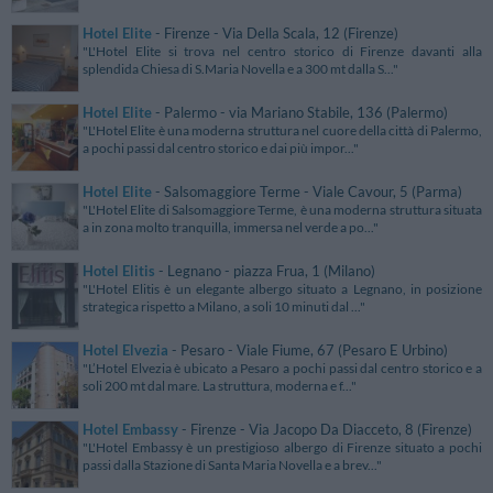
Hotel Elite
- Firenze - Via Della Scala, 12 (Firenze)
"L'Hotel Elite si trova nel centro storico di Firenze davanti alla
splendida Chiesa di S.Maria Novella e a 300 mt dalla S..."
Hotel Elite
- Palermo - via Mariano Stabile, 136 (Palermo)
"L'Hotel Elite è una moderna struttura nel cuore della città di Palermo,
a pochi passi dal centro storico e dai più impor..."
Hotel Elite
- Salsomaggiore Terme - Viale Cavour, 5 (Parma)
"L'Hotel Elite di Salsomaggiore Terme, è una moderna struttura situata
a in zona molto tranquilla, immersa nel verde a po..."
Hotel Elitis
- Legnano - piazza Frua, 1 (Milano)
"L'Hotel Elitis è un elegante albergo situato a Legnano, in posizione
strategica rispetto a Milano, a soli 10 minuti dal ..."
Hotel Elvezia
- Pesaro - Viale Fiume, 67 (Pesaro E Urbino)
"L’Hotel Elvezia è ubicato a Pesaro a pochi passi dal centro storico e a
soli 200 mt dal mare. La struttura, moderna e f..."
Hotel Embassy
- Firenze - Via Jacopo Da Diacceto, 8 (Firenze)
"L'Hotel Embassy è un prestigioso albergo di Firenze situato a pochi
passi dalla Stazione di Santa Maria Novella e a brev..."