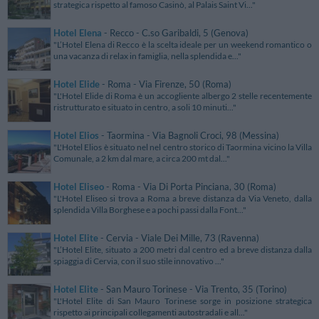
strategica rispetto al famoso Casinò, al Palais Saint Vi..."
Hotel Elena
- Recco - C.so Garibaldi, 5 (Genova)
"L’Hotel Elena di Recco è la scelta ideale per un weekend romantico o
una vacanza di relax in famiglia, nella splendida e..."
Hotel Elide
- Roma - Via Firenze, 50 (Roma)
"L'Hotel Elide di Roma è un accogliente albergo 2 stelle recentemente
ristrutturato e situato in centro, a soli 10 minuti..."
Hotel Elios
- Taormina - Via Bagnoli Croci, 98 (Messina)
"L'Hotel Elios è situato nel nel centro storico di Taormina vicino la Villa
Comunale, a 2 km dal mare, a circa 200 mt dal..."
Hotel Eliseo
- Roma - Via Di Porta Pinciana, 30 (Roma)
"L'Hotel Eliseo si trova a Roma a breve distanza da Via Veneto, dalla
splendida Villa Borghese e a pochi passi dalla Font..."
Hotel Elite
- Cervia - Viale Dei Mille, 73 (Ravenna)
"L’Hotel Elite, situato a 200 metri dal centro ed a breve distanza dalla
spiaggia di Cervia, con il suo stile innovativo ..."
Hotel Elite
- San Mauro Torinese - Via Trento, 35 (Torino)
"L'Hotel Elite di San Mauro Torinese sorge in posizione strategica
rispetto ai principali collegamenti autostradali e all..."