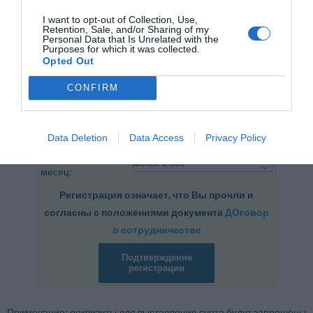
I want to opt-out of Collection, Use,
Телефон:
Retention, Sale, and/or Sharing of my
(Необязательно)
Personal Data that Is Unrelated with the
Purposes for which it was collected.
Opted Out
E-mail
:
Пароль
:
CONFIRM
Повторить пароль
:
Интернет-сайт
:
Data Deletion
Data Access
Privacy Policy
Кол-во входов/
месяц:
Регистрация означает, что Вы прочли и
согласны с положениями документа
ДОговор
о сотрудничестве
Подтверждение
регистрации
Примечание: реквизиты для выставления счета будут запрошены