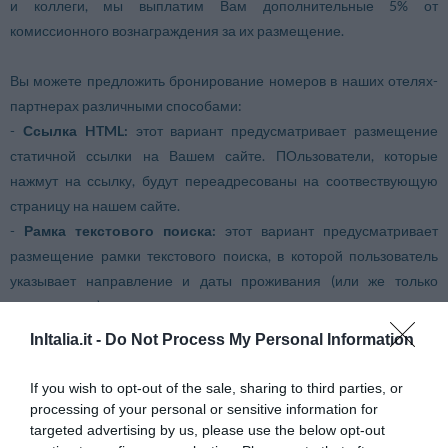
и коллеги, мы выплатим Вам дополнительные 5% от
комиссионного вознаграждения за их размещение.
Вы можете предложить бронирование номеров в наших отелях-
партнерах различными способами:
-
Ссылка HTML:
этот вариант предусматривает размещение
статичной ссылки на Вашем сайте. ПОльзователи, которые
нажмут на ссылку, будут переадресованы на соотвествующую
страницу на нашем сайте.
-
Рамка текстового поиска:
этот вариант предусматривает
размещение рамки текстового поиска, в которой пользователь
указывает направление и даты проживания (или же только
направление) и получает возможность просмотра страницы
портала InItalia с перечнем туристических структур по
InItalia.it -
Do Not Process My Personal Information
выбранному направлению.
If you wish to opt-out of the sale, sharing to third parties, or
В каждом из этих случаев бронирования, произведенные через
processing of your personal or sensitive information for
targeted advertising by us, please use the below opt-out
Ваш сайт, будут иметь определенный идентификационный