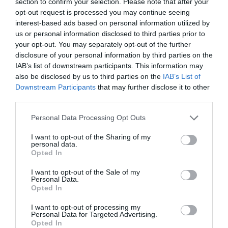
section to confirm your selection. Please note that after your
номер.
opt-out request is processed you may continue seeing
interest-based ads based on personal information utilized by
Вы сможете проверить количество и статус бронирований,
us or personal information disclosed to third parties prior to
произведенных через Ваш сайт, войдя в Личный Кабинет, где
your opt-out. You may separately opt-out of the further
будет представлена постоянно обновляемая информация о
disclosure of your personal information by third parties on the
IAB’s list of downstream participants. This information may
бронированиях на Вашем сайте.
also be disclosed by us to third parties on the
IAB’s List of
Оплата комиссионного вознаграждения за бронирование и
Downstream Participants
that may further disclose it to other
последующее размещение в отелях, осущественное в
third parties.
предшествующий месяц, производится ежемесячно
Personal Data Processing Opt Outs
посредством банковского перевода: оплата производится
ежемесячно при накоплении минимальной суммы 100 евро +
I want to opt-out of the Sharing of my
НДС.
personal data.
Opted In
Зарегистрируйтесь прямо сейчас, это абсолютно
I want to opt-out of the Sale of my
Personal Data.
бесплатно!
Opted In
I want to opt-out of processing my
Имя
:
Personal Data for Targeted Advertising.
Opted In
Фамилия
: