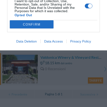
I want to opt-out of Collection, Use,
Retention, Sale, and/or Sharing of my
Eccellente
9.3
/10
Personal Data that Is Unrelated with the
Purposes for which it was collected.
TARIFFE
Opted Out
Oasi Maremma Village
CONFIRM
15.85 km
dal centro
0 Recensioni
Data Deletion
Data Access
Privacy Policy
TARIFFE
Valdonica Winery & Vineyard Residence
18.15 km
dal centro
0 Recensioni
TARIFFE
Pagina 1 di 1
Precedente
Successiva