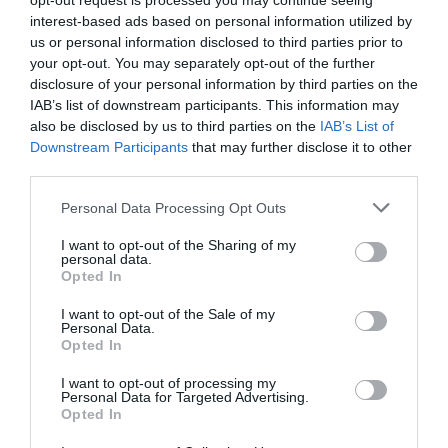
opt-out request is processed you may continue seeing
270 m
dal centro
interest-based ads based on personal information utilized by
Ottimo
8.3
/10
us or personal information disclosed to third parties prior to
your opt-out. You may separately opt-out of the further
TARIFFE
disclosure of your personal information by third parties on the
IAB’s list of downstream participants. This information may
Residenza d'Epoca Palazzo Malfatti
also be disclosed by us to third parties on the
IAB’s List of
190 m
dal centro
Downstream Participants
that may further disclose it to other
Eccezionale
10
/10
third parties.
Personal Data Processing Opt Outs
TARIFFE
I want to opt-out of the Sharing of my
La Siègià Resort
personal data.
Opted In
11.20 km
dal centro
0 Recensioni
I want to opt-out of the Sale of my
Personal Data.
Opted In
TARIFFE
I want to opt-out of processing my
Personal Data for Targeted Advertising.
Hotel Rifugio Prategiano
Opted In
13.84 km
dal centro