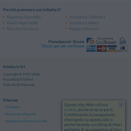
Perché prenotare con InItalia.it?
Risparmio Garantito
Assistenza Telefonica
Giudizi degli Ospiti
Semplice e Veloce
Massima Sicurezza
Mappe e Itinerari
Prenotazioni Sicure
Clicca qui per verificare
InItalia.it Srl
Copyright © 1997-2026
P.iva 08320750964
Tutti i diritti Riservati
Sitemap
x
Questo sito Web utilizza
Chi Siamo
Note Legali
cookie
, anche di terze parti.
Domande e Risposte
Privacy
Continuando la navigazione,
ritornando su questo sito o
Assistenza Clienti e Contatti
Termini e Condizioni generali
anche facendo scrolling dichiari
pertanto di acconsentire al loro