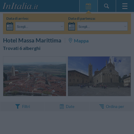
Home Page
Data di arrivo:
Data di partenza:
Le mie Prenotazioni
Scegli...
Scegli...
InItalia Club
Adulti:
Non ho ancora deciso le date del mio soggiorno
Bambini:
CERCA
Hotel Massa Marittima
Mappa
Lingua
Trovati 6 alberghi
Ordina per
Filtri
Date