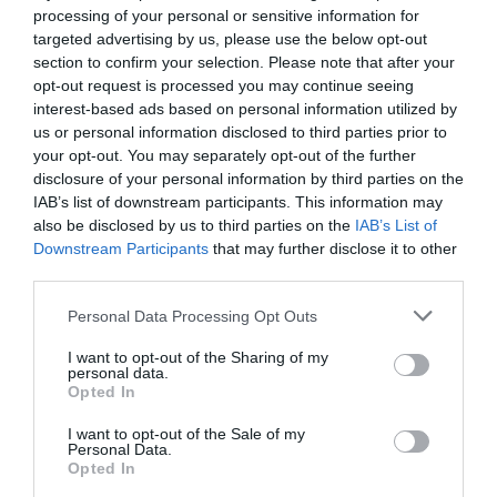
małżeńskim
processing of your personal or sensitive information for
targeted advertising by us, please use the below opt-out
Dwuosobowy typu Superior do
1
POKAŻ CENY
section to confirm your selection. Please note that after your
pojedynczego wykorzystania
opt-out request is processed you may continue seeing
Pokój Rodzinny (2 Osoby Dorosłe + 2
interest-based ads based on personal information utilized by
4
POKAŻ CENY
Dzieci)
us or personal information disclosed to third parties prior to
your opt-out. You may separately opt-out of the further
Dwuosobowy typu Basic z dwoma
2
POKAŻ CENY
disclosure of your personal information by third parties on the
pojednczymi łóżkami
IAB’s list of downstream participants. This information may
Dwuosobowy typu Basic do pojedynczego
also be disclosed by us to third parties on the
IAB’s List of
1
POKAŻ CENY
wykorzystania
Downstream Participants
that may further disclose it to other
third parties.
The rooms are large and decorated in a modern style, they are furnished
with all the necessary facilities to ensure guests a pleasant, comfortable
Personal Data Processing Opt Outs
stay including colour satellite television, free Wi-Fi Internet connection,
minibar, safe and en suite bathroom.
I want to opt-out of the Sharing of my
personal data.
Dostępne pokoje: Jednoosobowy, Dwuosobowy, Dwuosobowy z łóżkiem
Opted In
małżeńskim, Trzyosobowy, Czteroosobowy, Dwuosobowy do pojedynczego
wykorzystania, Dwuosobowy typu Superior, Dwuosobowy typu Superior z
łóżkiem małżeńskim, Dwuosobowy typu Superior do pojedynczego
I want to opt-out of the Sale of my
wykorzystania, Pokój Rodzinny (2 Osoby Dorosłe + 2 Dzieci),
Personal Data.
Dwuosobowy typu Basic z dwoma pojednczymi łóżkami, Dwuosobowy
Opted In
typu Basic do pojedynczego wykorzystania.