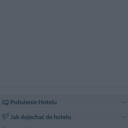
Osobisty kamerdyner
Piano Bar
Portier
Pralnia
Pranie na sucho
Prasowanie
Przyjęcia / Bankiety / Ceremonie
Restauracja
SPA / Centrum Termalne
Sala Bankietowa / Sala Przyjęć
Salon Piękności / Centrum
Sauna
Odnowy Biologicznej
Snack bar
Taras słoneczny
Typowa Kuchnia Lokalna
Usługa opieki nad dzieckiem
Usługi Tłumaczeniowe
Wynajem limuzyny z kierowcą
Wynajem sprzętu
konferencyjnego
Wypożyczalnia Samochodów
Wyżywienie dla grup
Zwierzęta domowe są
Łaźnia Turecka
akceptowane
Położenie Hotelu
Jak dojechać do hotelu
By car