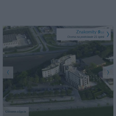
Znakomity
9
/
10
Ocena na podstawie
21
opinii
Główne zdjęcie