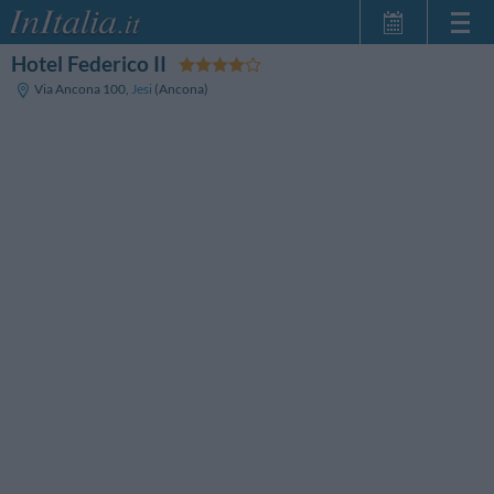
Hotel Federico II
Strona główna
Via Ancona 100
,
Jesi
(Ancona)
Moje Rezerwacje
InItalia Klub
Język