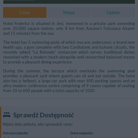
Ceny
Mapa
Opinie
Hotel Federico is situated in Jesi, immersed in a private park extending
over 20,000 square metres, only 8 km from Ancona's Falconara Airport
and 15 minutes from the sea.
The hotel has 3 swimming pools of which two are undercover, a brand new
health spa, a gym complete with two Cardiotonic and Isotonic circuits, the
recently added “La Rotonda” restaurant which serves traditional dishes
reworked with a modern touch alongside well researched balanced menus
to provide a pleasant dining experience.
During the summer, the terrace which overlooks the swimming pool
provides a pleasant spot where guests can sit and eat outside. The hotel
also has a heliport, a large car park with over 400 parking spaces and an
ultra modern conference centre comprising of 9 rooms capable of seating
from 10 to 600 people with a total capacity of 1000.
Sprawdź Dostępność
Wpisz daty pobytu, aby sprawdzić ceny:
Data przyjazdu:
Data wyjazdu: