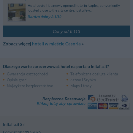
Via Filippo Maria Briganti, 255 - Napoli
Hotel Joyfull is a newly opened hotel in Naples, conveniently
Circumvesuviana-Casalnuovo
4.38 km
San Giovanni Bosco-Pronto Soccorso
3.27 km
located close to the city centre, just a few...
Via Pigna Traversa I - Casalnuovo Di Napoli
Via Filippo Maria Briganti - Napoli
Circumvesuviana-Centro Direzionale
4.57 km
Bardzo dobry 8.1/10
Piazza Ugo La Malfa - Napoli
Circumvesuviana-La Pigna
4.92 km
Ceny od € 113
Via Dei Cedri - Licignano Di Napoli
Zobacz więcej
hoteli w mieście Casoria
»
Dlaczego warto zarezerwować hotel na portalu InItalia.it?
Gwarancja oszczędności
Telefoniczna obsługa klienta
Opinie gości
Łatwo i Szybko
Najwyższe bezpieczeństwo
Mapy i trasy
Bezpieczna Rezerwacja
Kliknij tutaj aby sprawdzić
InItalia.it Srl
Copyright © 1997-2026