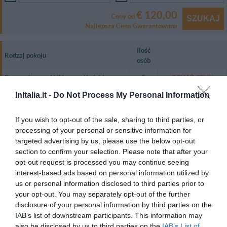
€ 120,00
Ceny od
SZUKAJ
Najlepsza Cena Gwarantowana
Ilość
Rodzaj pokoju
osób
Dwuosobowy z łóżkiem małżeńskim
2
POKAŻ CENY
InItalia.it -
Do Not Process My Personal Information
Trzyosobowy
3
POKAŻ CENY
Dwuosobowy do pojedynczego
1
POKAŻ CENY
If you wish to opt-out of the sale, sharing to third parties, or
wykorzystania
processing of your personal or sensitive information for
targeted advertising by us, please use the below opt-out
Ampie e moderne, le camere dell'Hotel Fly dispongono di TV color LCD,
connessione Wireless a Internet, bagno privato con doccia, set di cortesia.
section to confirm your selection. Please note that after your
opt-out request is processed you may continue seeing
Dostępne pokoje: Dwuosobowy z łóżkiem małżeńskim, Trzyosobowy,
interest-based ads based on personal information utilized by
Dwuosobowy do pojedynczego wykorzystania.
us or personal information disclosed to third parties prior to
your opt-out. You may separately opt-out of the further
disclosure of your personal information by third parties on the
Usługi zawarte w cenie
IAB’s list of downstream participants. This information may
also be disclosed by us to third parties on the
IAB’s List of