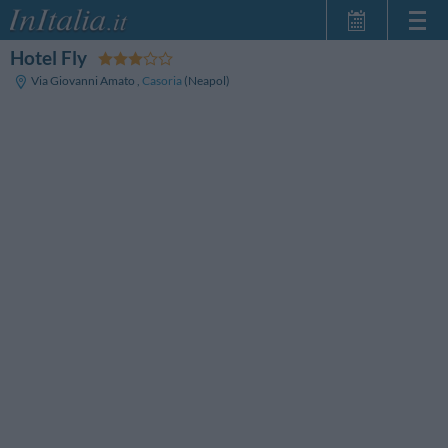
Hotel Fly
Strona główna
Via Giovanni Amato
,
Casoria
(Neapol)
Moje Rezerwacje
InItalia Klub
Język