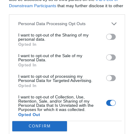
Akceptowane małe zwierzęta
Dostęp do Internetu
Restauracja i Bar
Downstream Participants
that may further disclose it to other
Informacje Turystyczne
Klimatyzacja w pomieszczeniach
third parties.
ogólnodostępnych
Il Bar dell'hotel è aperto 24 ore su 24 per le pause o i momenti di svago in
Parking Wewnętrzny - Prywatny
Parking Wewnętrzny Kryty
Usługi płatne
qualsiasi momento della giornata.
Garaż
Personal Data Processing Opt Outs
Portier
Przechowywalnia Bagażu
Recepcja - 24 godziny na dobę
Bar
Codzienna prasa
I want to opt-out of the Sharing of my
Sala Telewizyjna
Sejf
Charakterystyka Hotelu
Dowóz do/z Lotniska
Dowóz do/z Portu
personal data.
Szybkie zameldowanie i
Wielojęzyczny Personel
Opted In
Dowóz w obie strony z Targów
Faks
wymeldowanie
Winda
Gay Friendly
Niedawno odrestaurowany
Handlowych
Kawiarnia
Pokoje dla Niepalących
Pokoje dla Osób
I want to opt-out of the Sale of my
Ksero
Pralnia
Niepełnosprawnych
Personal Data.
Pranie na sucho
Snack bar
Opted In
Pokoje dla Palących
Usługa opieki nad dzieckiem
Zwiedzanie miasta
I want to opt-out of processing my
Personal Data for Targeted Advertising.
Opted In
I want to opt-out of Collection, Use,
Retention, Sale, and/or Sharing of my
Personal Data that Is Unrelated with the
Purposes for which it was collected.
Opted Out
CONFIRM