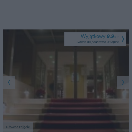
Wyjątkowy
9.9
/
10
Ocena na podstawie
33
opinii
Główne zdjęcie