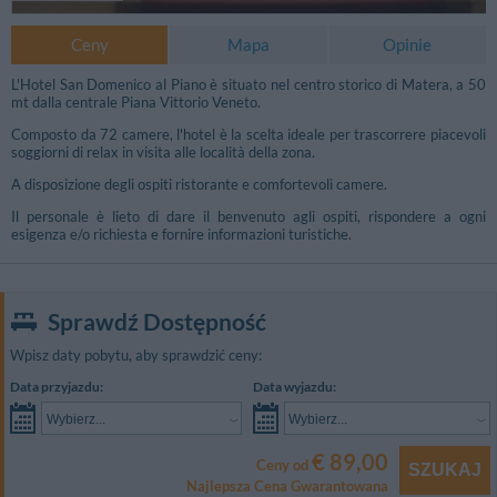
Ceny
Mapa
Opinie
L'Hotel San Domenico al Piano è situato nel centro storico di Matera, a 50
mt dalla centrale Piana Vittorio Veneto.
Composto da 72 camere, l'hotel è la scelta ideale per trascorrere piacevoli
soggiorni di relax in visita alle località della zona.
A disposizione degli ospiti ristorante e comfortevoli camere.
Il personale è lieto di dare il benvenuto agli ospiti, rispondere a ogni
esigenza e/o richiesta e fornire informazioni turistiche.
Sprawdź Dostępność
Wpisz daty pobytu, aby sprawdzić ceny:
Data przyjazdu:
Data wyjazdu:
Wybierz...
Wybierz...
€ 89,00
Ceny od
SZUKAJ
Najlepsza Cena Gwarantowana