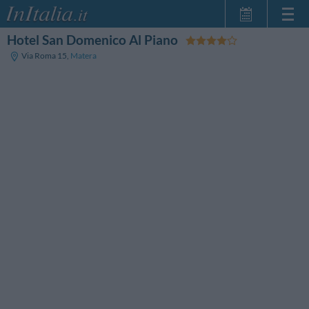
Hotel San Domenico Al Piano
Strona główna
Via Roma 15
,
Matera
Moje Rezerwacje
InItalia Klub
Język