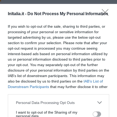
Ilość
Rodzaj pokoju
InItalia.it -
Do Not Process My Personal Information
osób
Jednoosobowy
1
POKAŻ CENY
If you wish to opt-out of the sale, sharing to third parties, or
processing of your personal or sensitive information for
Dwuosobowy
2
POKAŻ CENY
targeted advertising by us, please use the below opt-out
Dwuosobowy z łóżkiem małżeńskim
2
POKAŻ CENY
section to confirm your selection. Please note that after your
opt-out request is processed you may continue seeing
Trzyosobowy
3
POKAŻ CENY
interest-based ads based on personal information utilized by
us or personal information disclosed to third parties prior to
Dwuosobowy do pojedynczego
1
POKAŻ CENY
wykorzystania
your opt-out. You may separately opt-out of the further
disclosure of your personal information by third parties on the
La struttura è composta da 72 camere insonorizzate, delle quali 3 Suites
IAB’s list of downstream participants. This information may
con vasca idromassaggio, tutte dotate dei più moderni comfort come
also be disclosed by us to third parties on the
IAB’s List of
telefono con linea diretta, connessione a Internet, frigobar, cassetta di
Downstream Participants
that may further disclose it to other
sicurezza, aria condizionata, bagno privato con asciugacapelli.
third parties.
Dostępne pokoje: Jednoosobowy, Dwuosobowy, Dwuosobowy z łóżkiem
małżeńskim, Trzyosobowy, Dwuosobowy do pojedynczego wykorzystania.
Personal Data Processing Opt Outs
I want to opt-out of the Sharing of my
personal data.