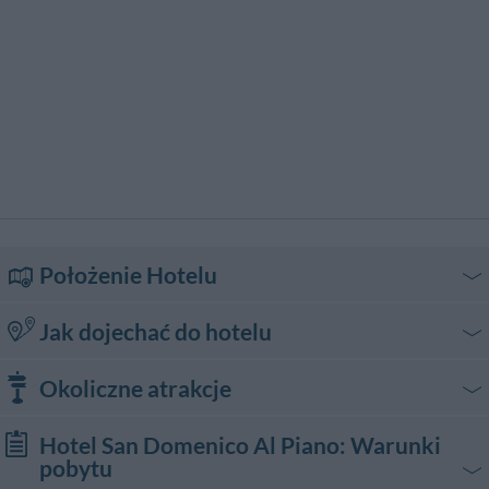
Położenie Hotelu
Jak dojechać do hotelu
In auto
Okoliczne atrakcje
Da Bari:
Percorrere la Statale 96 in direzione Altamura e continuare sulla statale in
Zakupy
Hotel San Domenico Al Piano
: Warunki
direzione Matera. Prendere l’uscita Matera Centro.
pobytu
Da Potenza:
Rozrywka
Centrum Handlowe