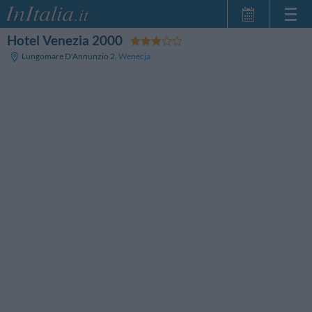
Hotel Venezia 2000
Strona główna
Lungomare D'Annunzio 2
,
Wenecja
Moje Rezerwacje
InItalia Klub
Język