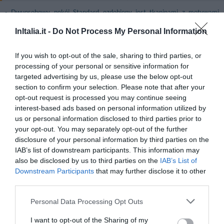
- Dwuosobowy pokój Standard ozdobiony jest tkaninami z motywami
geometrycznymi oraz nowoczesnymi meblami. Posiada podwójne łóżko lub
dwa łóżka pojedyncze, telewizor z anteną satelitarną, telefon z
InItalia.it -
Do Not Process My Personal Information
bezpośrednim dostępem do linii zewnętrznej, klimatyzację, minibar, sejf i
łazienkę zaopatrzoną w suszarkę do włosów.
If you wish to opt-out of the sale, sharing to third parties, or
- Trzyosobowy pokój Standard ozdobiony jest tkaninami z motywami
processing of your personal or sensitive information for
geometrycznymi i nowoczesnymi meblami. W pokoju znajduje się podwójne
łóżko (lub łóżko twin i łóżko pojedyncze), telewizor z anteną satelitarną,
targeted advertising by us, please use the below opt-out
telefon z bezpośrednim dostępem do linii zewnętrznej, zestaw do parzenia
section to confirm your selection. Please note that after your
kawy i herbaty, klimatyzację, minibar, sejf i łazienka zaopatrzona w
opt-out request is processed you may continue seeing
suszarkę do włosów.
interest-based ads based on personal information utilized by
- Apartament Standard ozdobiony jest tkaninami z motywami
us or personal information disclosed to third parties prior to
geometrycznymi oraz nowoczesnymi meblami. Składa się z części dziennej
i oddzielonej części sypialnej, którą wyposażono w łóżko Queen i łóżko
your opt-out. You may separately opt-out of the further
pojedyncze (istnieje możliwość wstawienia dodatkowego rozkładanego
disclosure of your personal information by third parties on the
łóżka). Pokój posiada telewizor z anteną satelitarną, telefon z
IAB’s list of downstream participants. This information may
bezpośrednim dostępem do linii zewnętrznej, zestaw do parzenia kawy i
also be disclosed by us to third parties on the
IAB’s List of
herbaty, klimatyzację, minibar, sejf i łazienkę zaopatrzoną w suszarkę do
włosów.
Downstream Participants
that may further disclose it to other
third parties.
- Apartament składający się z dwóch pokoi Standard. Ozdobiony jest
tkaninami z motywami geometrycznymi oraz nowoczesnymi meblami i
posiada dwa łóżka pojedyncze (możliwość wstawienia dodatkowego łóżka),
Personal Data Processing Opt Outs
salon, telewizor z anteną satelitarną, telefon z bezpośrednim dostępem do
linii zewnętrznej, zestaw do parzenia kawy i herbaty, klimatyzację, minibar,
I want to opt-out of the Sharing of my
sejf i łazienkę zaopatrzoną w suszarkę do włosów.