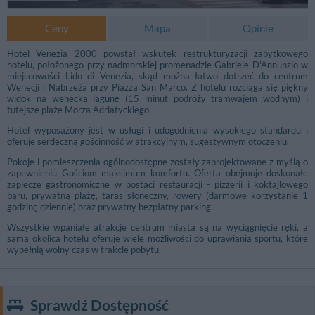
Ceny
Mapa
Opinie
Hotel Venezia 2000 powstał wskutek restrukturyzacji zabytkowego
hotelu, położonego przy nadmorskiej promenadzie Gabriele D'Annunzio w
miejscowości Lido di Venezia, skąd można łatwo dotrzeć do centrum
Wenecji i Nabrzeża przy Piazza San Marco. Z hotelu rozciąga się piękny
widok na wenecką lagunę (15 minut podróży tramwajem wodnym) i
tutejsze plaże Morza Adriatyckiego.
Hotel wyposażony jest w usługi i udogodnienia wysokiego standardu i
oferuje serdeczną gościnność w atrakcyjnym, sugestywnym otoczeniu.
Pokoje i pomieszczenia ogólnodostępne zostały zaprojektowane z myślą o
zapewnieniu Gościom maksimum komfortu. Oferta obejmuje doskonałe
zaplecze gastronomiczne w postaci restauracji - pizzerii i koktajlowego
baru, prywatną plażę, taras słoneczny, rowery (darmowe korzystanie 1
godzinę dziennie) oraz prywatny bezpłatny parking.
Wszystkie wpaniałe atrakcje centrum miasta są na wyciągnięcie ręki, a
sama okolica hotelu oferuje wiele możliwości do uprawiania sportu, które
wypełnią wolny czas w trakcie pobytu.
Sprawdź Dostępność