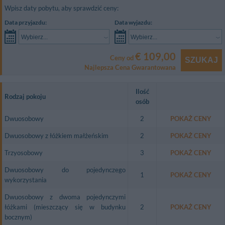
Wpisz daty pobytu, aby sprawdzić ceny:
Data przyjazdu:
Data wyjazdu:
Wybierz...
Wybierz...
€ 109,00
Ceny od
SZUKAJ
Najlepsza Cena Gwarantowana
Ilość
Rodzaj pokoju
osób
Dwuosobowy
2
POKAŻ CENY
Dwuosobowy z łóżkiem małżeńskim
2
POKAŻ CENY
Trzyosobowy
3
POKAŻ CENY
Dwuosobowy do pojedynczego
1
POKAŻ CENY
wykorzystania
Dwuosobowy z dwoma pojedynczymi
łóżkami (mieszczący się w budynku
2
POKAŻ CENY
bocznym)