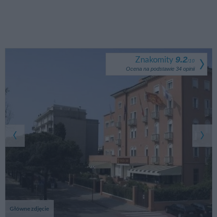
Znakomity
9.2
/
10
Ocena na podstawie
34
opinii
Główne zdjęcie