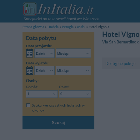
Specjaliści od rezerwacji hoteli we Włoszech
Strona główna
Umbria
Perugia
Assisi
Hotel Vignola
Hotel Vigno
Data pobytu
Via San Bernardino d
Data przyjazdu:
Data wyjazdu:
Dostępne pokoje
Osoby:
Dorośli:
Dzieci:
Szukaj we wszystkich hotelach w
okolicy
Szukaj