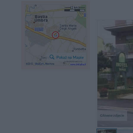
L
l'
Pokaż na Mapie
d
qu
fa
Główne zdjęcie