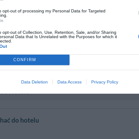
to opt-out of processing my Personal Data for Targeted
ing.
In
o opt-out of Collection, Use, Retention, Sale, and/or Sharing
ersonal Data that Is Unrelated with the Purposes for which it
lected.
Out
CONFIRM
Data Deletion
Data Access
Privacy Policy
nie Hotelu
chać do hotelu