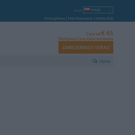
Polski
Język
Italiano
Strona główna
Moje Rezerwacje
InItalia Klub
English
Français
€ 45
Ceny od
Deutsch
Najlepsza Cena Gwarantowana
Español
ZAREZERWUJ TERAZ
Русский
Português
Opinie