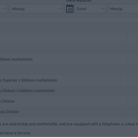
żkiem małżeńskim
 Superior z łóżkiem małżeńskim
 Deluxe z łóżkiem małżeńskim
u Deluxe
ypu Deluxe
s are welcoming and comfortable, and are equipped with a telephone, a colour te
so have a terrace.