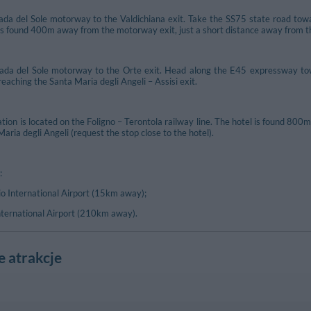
da del Sole motorway to the Valdichiana exit. Take the SS75 state road towar
l is found 400m away from the motorway exit, just a short distance away from th
ada del Sole motorway to the Orte exit. Head along the E45 expressway to
 reaching the Santa Maria degli Angeli – Assisi exit.
ation is located on the Foligno – Terontola railway line. The hotel is found 80
aria degli Angeli (request the stop close to the hotel).
:
io International Airport (15km away);
nternational Airport (210km away).
e atrakcje