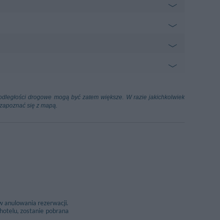
o Soccorso
3.92 km
 Nuova - Assisi
San Francesco
3.35 km
re San Francesco - Assisi
ffaello Sanzio
88.34 km
sy odległości drogowe mogą być zatem większe. W razie jakichkolwiek
ittima (Ancona)
 zapoznać się z mapą.
2.78 km
azione - Bastia Umbra
w anulowania rezerwacji.
hotelu, zostanie pobrana