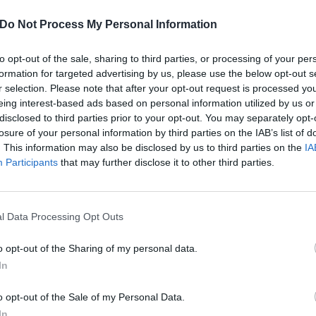
ednoosobowy, Dwuosobowy, Dwuosobowy z łóżkiem małżeńskim, Trzyosobowy
em małżeńskim, Trzyosobowy typu Deluxe, Czteroosobowy typu Deluxe.
Do Not Process My Personal Information
to opt-out of the sale, sharing to third parties, or processing of your per
awarte w cenie
formation for targeted advertising by us, please use the below opt-out s
a w pomieszczeniach
Parking Wewnętrzny - Prywatny Gara
r selection. Please note that after your opt-out request is processed y
pnych
eing interest-based ads based on personal information utilized by us or
disclosed to third parties prior to your opt-out. You may separately opt-
losure of your personal information by third parties on the IAB’s list of
atne
. This information may also be disclosed by us to third parties on the
IA
Participants
that may further disclose it to other third parties.
Faks
netowy
l Data Processing Opt Outs
rystyka Hotelu
o opt-out of the Sharing of my personal data.
rchitektonicznych
Niedawno odrestaurowany
iepalących
Pokoje dla Osób Niepełnosprawnych
In
o opt-out of the Sale of my Personal Data.
In