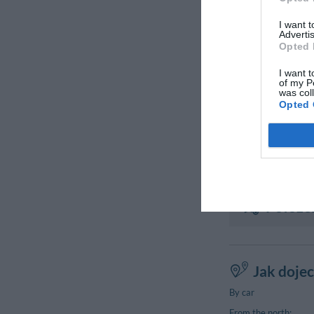
I want 
Advertis
Opted 
I want t
of my P
was col
Opted 
Położe
Jak doje
By car
From the north: