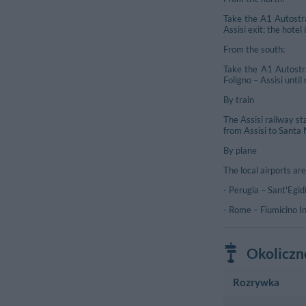
Take the A1 Autostra
Assisi exit; the hote
From the south:
Take the A1 Autostr
Foligno – Assisi until
By train
The Assisi railway st
from Assisi to Santa M
By plane
The local airports are
- Perugia – Sant'Egid
- Rome – Fiumicino I
Okoliczn
Rozrywka