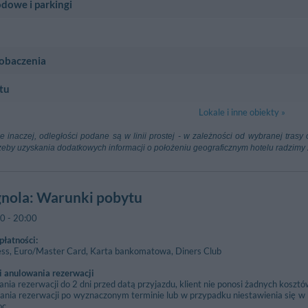
dowe i parkingi
1.14 km
Annunzio - Santa Maria Degli Angeli
zio
1.09 km
e
zobaczenia
 3T
950 m
3.92 km
Assisi-Pront
, 1 - Santa Maria Degli Angeli
tu
 Nuova - Assisi
Via Fuori Porta
anta Maria Degli Angel
360 m
Basilica Di 
Lokale i inne obiekty »
rziuncola - Santa Maria Degli Angeli
Piazza Superio
n Francesco d'Assisi
7.38 km
Aeroporto Ra
one inaczej, odległości podane są w linii prostej - w zależności od wybranej tra
zna
Falconara Mar
zeby uzyskania dodatkowych informacji o położeniu geograficznym hotelu radzimy
San Francesco
3.35 km
 Fano
92.77 km
e San Francesco - Assisi
 Urbino)
gnola
: Warunki pobytu
930 m
Bastia
00
-
20:00
ucci - Santa Maria Degli Angeli
Viale Della St
łatności:
ess, Euro/Master Card, Karta bankomatowa, Diners Club
 anulowania rezerwacji
ia rezerwacji do 2 dni przed datą przyjazdu, klient nie ponosi żadnych kosztó
nia rezerwacji po wyznaczonym terminie lub w przypadku niestawienia się w 
oc.