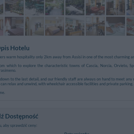
pis Hotelu
fers warm hospitality only 2km away from Assisi in one of the most charming an
om which to explore the characteristic towns of Cascia, Norcia, Orvieto, Sp
rasimeno.
 down to the last detail, and our friendly staff are always on hand to meet an
an relax and unwind, with wheelchair accessible facilities and private parking.
me.
ź Dostępność
, aby sprawdzić ceny:
Data wyjazdu: