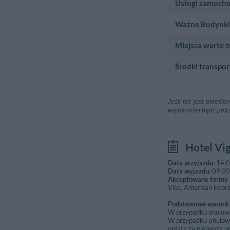
Usługi samocho
Teatr
Lyric
Ważne Budynki
Strefa Usługowa
Via Gabriele D'
Area Di Servi
Centrum Sportow
Miejsca warte 
Szpital
Sporting Club
Assisi
Via Ponte Rosso
Środki transpor
Zabytki
Via Fuori Porta
Basilica Di S
Lotnisko
Piazza Della Po
Aeroporto Sa
Jeśli nie jest określ
Atrakcja Turystyc
Perugia
wątpliwości bądź potr
Basilica Di 
Aeroporto Di
Piazza Superior
Fano (Pesaro E
Hotel Vi
Stacja kolejowa
Assisi
Data przyjazdu:
14:
Via Giosuè Card
Data wyjazdu:
09:30
Akceptowane formy p
Visa, American Expr
Podstawowe warunki
W przypadku anulowan
W przypadku anulowa
opłata za pierwszą n