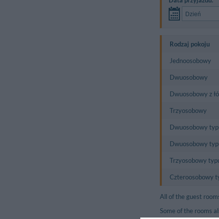
Rodzaj pokoju
Jednoosobowy
Dwuosobowy
Dwuosobowy z łó
Trzyosobowy
Dwuosobowy typu
Dwuosobowy typu
Trzyosobowy typ
Czteroosobowy t
All of the guest room
Some of the rooms al