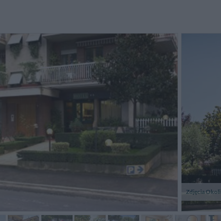
'antipathie de la patronne de
Unica pecca: il bagno troppo
Il sogg
hotel et la médiocrité du petit
piccolo! Per il resto molto
tutti 
éjeuner (tout en sachet et en
soddisfacente, specialmente
ritornarc
antité réduite) sont les 2 points
accoglienza e disponibilità!
ibles
ROUGERIE,
Francesco,
Francja
Włochy
Zdjęcia Okol