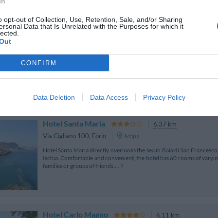
In
o opt-out of Collection, Use, Retention, Sale, and/or Sharing
ersonal Data that Is Unrelated with the Purposes for which it
Hotel Villa Franz
6.43 km
lected.
Out
Via Fondolillo 1/A
,
Sant'Angelo D'Ischia
Mapa
Hotel Villa Franz is an exclusive hotel situated in the enchanting v
CONFIRM
distance from the thermal spa and the fumaroles of boiling hot sand,
Ideal for a regenerating holiday, d...
Data Deletion
Data Access
Privacy Policy
Hotel Santa Maria
6.37 km
Via Cigliano 100
,
Forio
Mapa
Hotel Santa Maria directly overlooks the sea in Baia di San Francesco,
Ischia. Comfortable and convenient, the hotel has 60 rooms of varying
families or groups of friends....
Hotel Carlo Magno
6.11 km