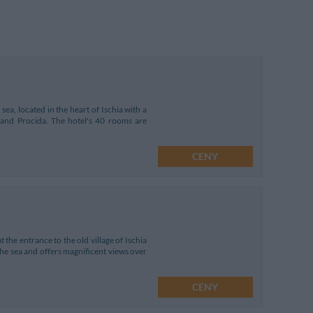
sea, located in the heart of Ischia with a
 and Procida. The hotel's 40 rooms are
CENY
t the entrance to the old village of Ischia
 the sea and offers magnificent views over
CENY