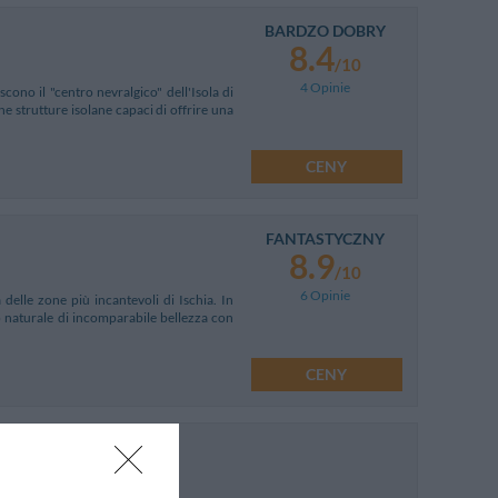
BARDZO DOBRY
8.4
/10
4 Opinie
scono il "centro nevralgico" dell'Isola di
he strutture isolane capaci di offrire una
CENY
FANTASTYCZNY
8.9
/10
6 Opinie
delle zone più incantevoli di Ischia. In
io naturale di incomparabile bellezza con
CENY