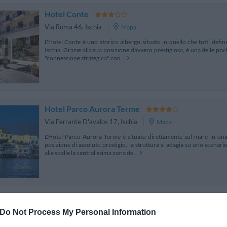
Hotel Conte
Via Roma 46
,
Ischia
Mapa
L'Hotel Conte è uno storico albergo situato in quello che tutti defini
Ischia. Grazie alla sua posizione davvero prestigiosa, è una delle poc
"connessione strategica" con...
Hotel Parco Aurora Terme
Via Ferrante D'avalos 17
,
Ischia
Mapa
L'Hotel Parco Aurora Terme è situato direttamente sul mare in una 
posizione di assoluto prestigio, la struttura si adagia su uno scenar
alle spalle la centralissima zona de...
Albergo Italia
2.23 km od Ischia
Do Not Process My Personal Information
Via Girardi 59
,
Casamicciola Terme
Mapa