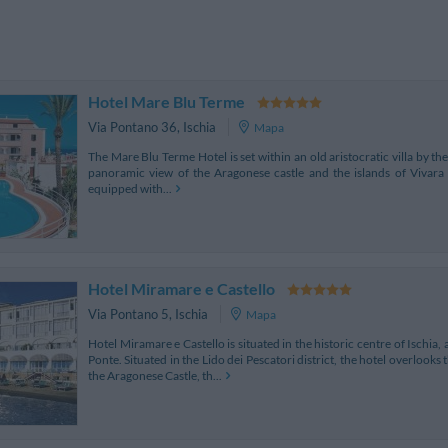
Hotel Mare Blu Terme
Via Pontano 36
,
Ischia
Mapa
The Mare Blu Terme Hotel is set within an old aristocratic villa by the 
panoramic view of the Aragonese castle and the islands of Vivara
equipped with...
Hotel Miramare e Castello
Via Pontano 5
,
Ischia
Mapa
Hotel Miramare e Castello is situated in the historic centre of Ischia, a
Ponte. Situated in the Lido dei Pescatori district, the hotel overlooks
the Aragonese Castle, th...