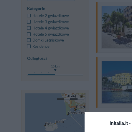
Kategorie
Hotele 2 gwiazdkowe
Hotele 3 gwiazdkowe
Hotele 4 gwiazdkowe
Hotele 5 gwiazdkowe
Domki Letniskowe
Residence
Odległości
15 km
InItalia.it -