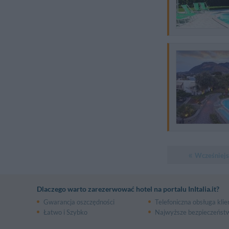
Wcześniejs
Dlaczego warto zarezerwować hotel na portalu InItalia.it?
Gwarancja oszczędności
Telefoniczna obsługa klie
Łatwo i Szybko
Najwyższe bezpieczeńst