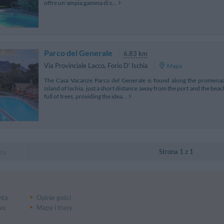
offre un'ampia gamma di s...
Parco del Generale
6.83 km
Via Provinciale Lacco
,
Forio D' Ischia
Mapa
The Casa Vacanze Parco del Generale is found along the promenade 
Island of Ischia, just a short distance away from the port and the beach
full of trees, providing the idea...
Strona 1 z 1
zy
nta
Opinie gości
wo
Mapy i trasy