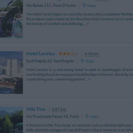
Via Baiola 215
,
Forio D'Ischia
Mapa
The Hotel Carlo Magno is a recently constructed, completely Mediterr
the antique road created by the Bourbons that connects Lacco Ameno
the banner of comfort and wellbeing,...
Hotel Loreley
6.43 km
Sant'Angelo 20
,
Sant'Angelo
Mapa
Hotel Loreley is a welcoming hotel located in Sant'Angelo d'Ischi
overlooking the picturesque port and the Bay of Maronti. Recently reno
a sunbathing area, a swimming pool wi...
Villa Tina
6.87 km
Via Provinciale Panza 96
,
Forio
Mapa
Il Residence Villa Tina sorge sul versante sud-occidentale dell'isola 
delle splendide spiagge di Cava dell'Isola e Citara. Immerso in un'atmos