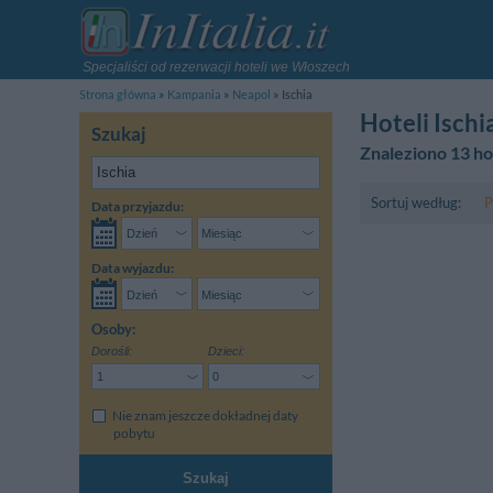
Specjaliści od rezerwacji hoteli we Włoszech
Strona główna
Kampania
Neapol
Ischia
Hoteli Ischi
Szukaj
Znaleziono 13 ho
Sortuj według:
P
Data przyjazdu:
Data wyjazdu:
Osoby:
Dorośli:
Dzieci:
Nie znam jeszcze dokładnej daty
pobytu
Szukaj