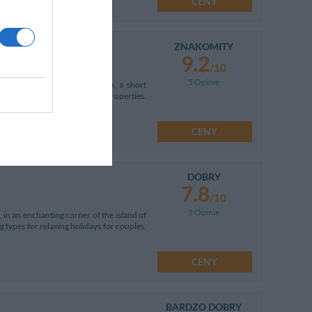
CENY
ZNAKOMITY
9.2
/10
5 Opinie
illage of Sant'Angelo in Ischia, a short
 famous for their therapeutic properties.
CENY
DOBRY
7.8
/10
5 Opinie
 in an enchanting corner of the island of
 types for relaxing holidays for couples,
CENY
BARDZO DOBRY