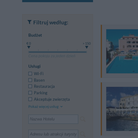
Filtruj według:
Budżet
€ 0
> 150
Cena pokoju za jeden dzień
Usługi
Wi-Fi
Basen
Restauracja
Parking
Akceptuje zwierzęta
Pokaż więcej usług