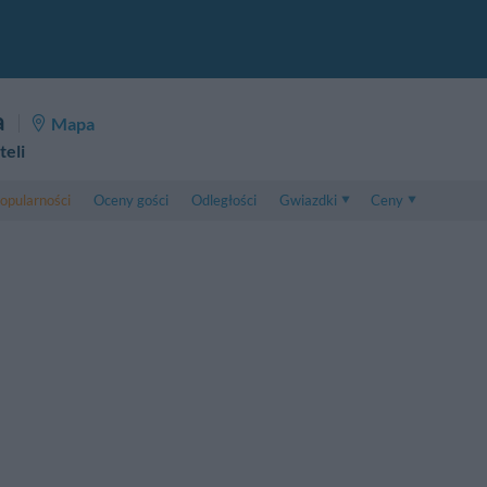
a
Mapa
teli
opularności
Oceny gości
Odległości
Gwiazdki
Ceny
Ceny
5 . . 1
Ceny Pokoju Dwuos
1 . . 5
Ceny Pokoju Trzyos