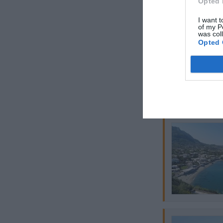
Opted 
I want t
of my P
was col
Opted 