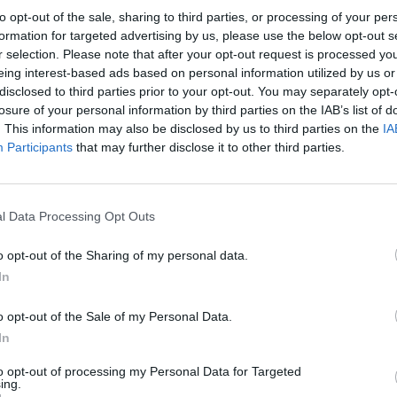
L'Albergo Terme Italia è situato a Casamicciola Terme in una zona tra
to opt-out of the sale, sharing to third parties, or processing of your per
posizione privilegiata nell'incantevole scenario locale. La struttura c
formation for targeted advertising by us, please use the below opt-out s
dispone di splendida baia pri...
r selection. Please note that after your opt-out request is processed y
eing interest-based ads based on personal information utilized by us or
disclosed to third parties prior to your opt-out. You may separately opt-
losure of your personal information by third parties on the IAB’s list of
Grifo Hotel de Charme & Spa
2.37 km
. This information may also be disclosed by us to third parties on the
IA
Participants
that may further disclose it to other third parties.
Via Monte Tabor 28
,
Casamicciola Terme
Mapa
Il Grifo Hotel de Charme & Spa si trova a Casamicciola Terme nella sple
centro storico e a 500 mt dal Parco termale "Il Castiglione". Per ragg
bus, l’Hotel Grifo mette a...
l Data Processing Opt Outs
o opt-out of the Sharing of my personal data.
In
Albergo Villa Angelica
4.45 km
Via Iv Novembre 28
,
Lacco Ameno
Mapa
o opt-out of the Sale of my Personal Data.
In
Urządzony w typowo śródziemnomorskim stylu Hotel Villa Angelic
miasteczka Lacco Ameno d'Ischia, w cichej i spokojnej dzielnicy a j
plaż i zatoki Baia di San Montano. Hotel jes...
to opt-out of processing my Personal Data for Targeted
ing.