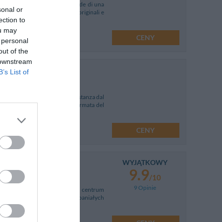
nquilla dell'isola d'Ischia e gode di una
sonal or
onserva le sue caratteristiche originali e
ection to
ou may
CENY
 personal
out of the
 downstream
B’s List of
ndida isola di Ischia a breve distanza dal
iungere i parchi termali e la fermata del
CENY
WYJĄTKOWY
9.9
/10
9 Opinie
a, znajduje się bardzo blisko centrum
ednocześnie niedaleko morza, wspaniałych