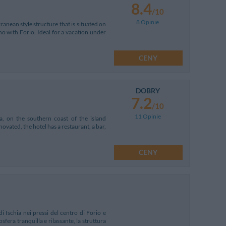
8.4
/10
8 Opinie
anean style structure that is situated on
 with Forio. Ideal for a vacation under
CENY
DOBRY
7.2
/10
11 Opinie
a, on the southern coast of the island
vated, the hotel has a restaurant, a bar,
CENY
di Ischia nei pressi del centro di Forio e
fera tranquilla e rilassante, la struttura