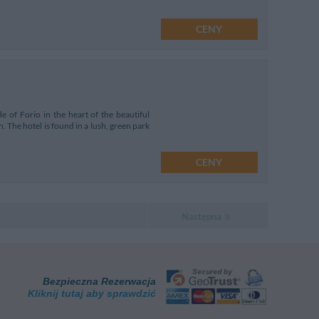
CENY
of Forio in the heart of the beautiful
. The hotel is found in a lush, green park
CENY
Następna
Bezpieczna Rezerwacja
Kliknij tutaj aby sprawdzić