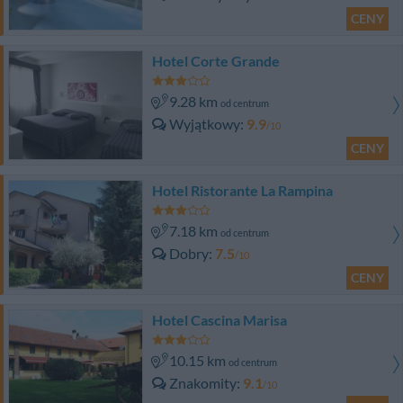
CENY
Hotel Corte Grande
9.28 km
od centrum
Wyjątkowy
9.9
/10
CENY
Hotel Ristorante La Rampina
7.18 km
od centrum
Dobry
7.5
/10
CENY
Hotel Cascina Marisa
10.15 km
od centrum
Znakomity
9.1
/10