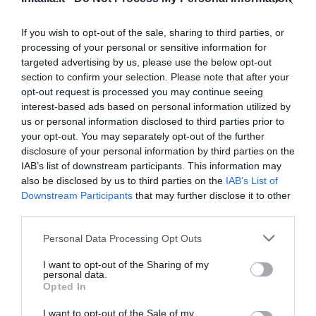
Wyjątkowy
9.5
/10
CENY
If you wish to opt-out of the sale, sharing to third parties, or
processing of your personal or sensitive information for
Palazzo Segreti
targeted advertising by us, please use the below opt-out
section to confirm your selection. Please note that after your
7.24 km
od centrum
opt-out request is processed you may continue seeing
Wyjątkowy
9.9
interest-based ads based on personal information utilized by
/10
us or personal information disclosed to third parties prior to
CENY
your opt-out. You may separately opt-out of the further
disclosure of your personal information by third parties on the
Hotel Flora
IAB’s list of downstream participants. This information may
also be disclosed by us to third parties on the
IAB’s List of
6.77 km
od centrum
Downstream Participants
that may further disclose it to other
Znakomity
9.1
/10
third parties.
CENY
Personal Data Processing Opt Outs
Ramada Plaza Milano
I want to opt-out of the Sharing of my
personal data.
Opted In
6.99 km
od centrum
Znakomity
9.4
/10
I want to opt-out of the Sale of my