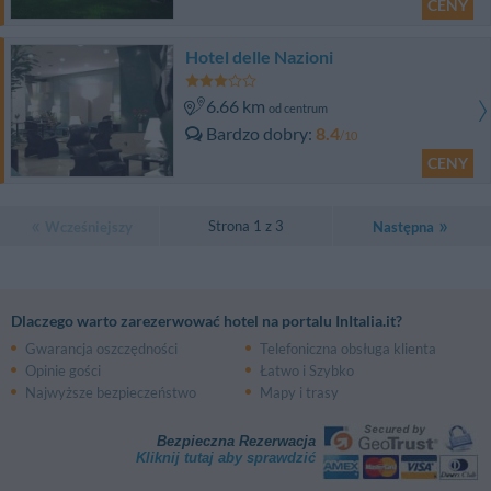
CENY
Hotel delle Nazioni
6.66 km
od centrum
Bardzo dobry
8.4
/10
CENY
Strona 1 z 3
Wcześniejszy
Następna
Dlaczego warto zarezerwować hotel na portalu InItalia.it?
Gwarancja oszczędności
Telefoniczna obsługa klienta
Opinie gości
Łatwo i Szybko
Najwyższe bezpieczeństwo
Mapy i trasy
Bezpieczna Rezerwacja
Kliknij tutaj aby sprawdzić