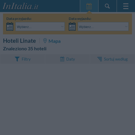
Strona główna
Data przyjazdu:
Data wyjazdu:
Moje Rezerwacje
Wybierz...
Wybierz...
InItalia Klub
Dorośli:
Nie znam jeszcze dokładnej daty pobytu
Dzieci:
SZUKAJ
Hoteli Linate
Mapa
Język
Znaleziono 35 hoteli
Sortuj według
Filtry
Daty