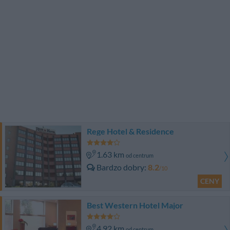
Rege Hotel & Residence
1.63 km
od centrum
Bardzo dobry
8.2
/10
CENY
Best Western Hotel Major
4.92 km
od centrum