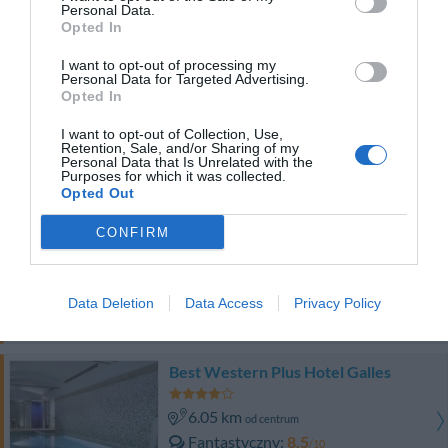
Personal Data.
CENY
Opted In
Ten hotel ma TARIFFE PRIVATE Klubu InItalia!
I want to opt-out of processing my
Personal Data for Targeted Advertising.
Lloyd Hotel
Opted In
6.39 km
od centrum
I want to opt-out of Collection, Use,
Retention, Sale, and/or Sharing of my
Fantastyczny
8.6
/10
Personal Data that Is Unrelated with the
Purposes for which it was collected.
CENY
Opted Out
Hotel Garda
CONFIRM
6.75 km
od centrum
Fantastyczny
8.6
/10
Data Deletion
Data Access
Privacy Policy
CENY
Best Western Plus Hotel Galles
6.05 km
od centrum
Fantastyczny
8.5
/10