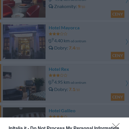
Znakomity
9
/10
CENY
Hotel Mayorca
4.40 km
od centrum
Dobry
7.4
/10
CENY
Hotel Rex
4.95 km
od centrum
Dobry
7.1
/10
CENY
Hotel Galileo
6.25 km
od centrum
InItalia.it -
Do Not Process My Personal Information