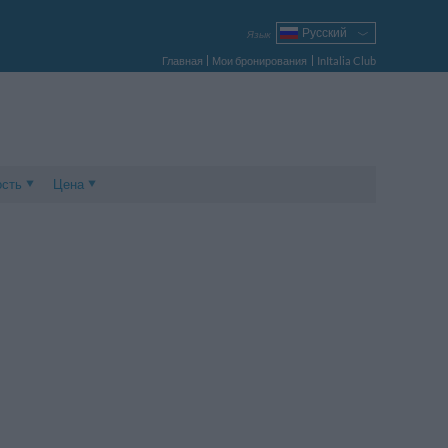
Русский
Язык
Italiano
Главная
Мои бронирования
InItalia Club
English
Français
Deutsch
Español
Português
Polski
ость
Цена
Цена
Стоимость двухместного номера
Стоимость трехместного номера