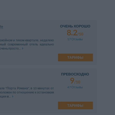
ОЧЕНЬ ХОРОШО
te
8.2
/10
17 Отзывы
покойном и тихом квартале, недалеко
тный современный отель идеально
очень просто...
ТАРИФЫ
ПРЕВОСХОДНО
9
/10
47 Отзывы
але "Порта Романа", в 10 минутах от
сположен по отношению к остановкам
ция м...
ТАРИФЫ