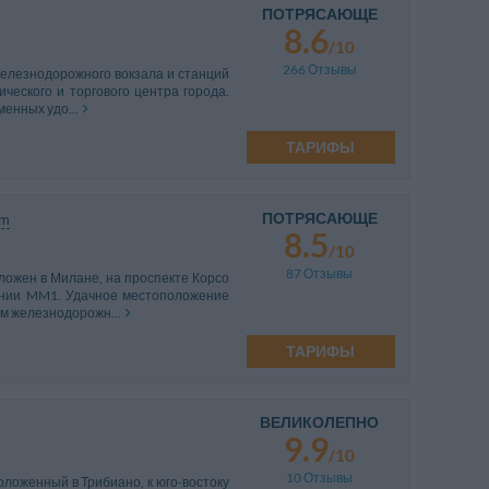
ПОТРЯСАЮЩЕ
8.6
/10
266 Отзывы
железнодорожного вокзала и станций
ческого и торгового центра города.
енных удо...
ТАРИФЫ
ПОТРЯСАЮЩЕ
km
8.5
/10
87 Отзывы
оложен в Милане, на проспекте Корсо
линии MM1. Удачное местоположение
м железнодорожн...
ТАРИФЫ
ВЕЛИКОЛЕПНО
9.9
/10
10 Отзывы
оложенный в Трибиано, к юго-востоку