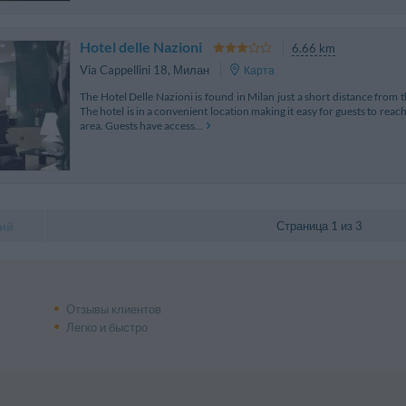
Hotel delle Nazioni
6.66 km
Via Cappellini 18
,
Милан
Карта
The Hotel Delle Nazioni is found in Milan just a short distance from the
The hotel is in a convenient location making it easy for guests to reac
area. Guests have access...
Страница 1 из 3
ий
Отзывы клиентов
Легко и быстро