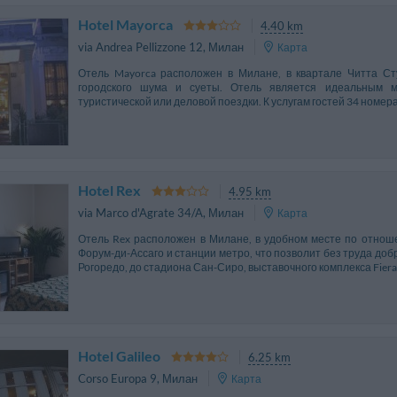
Hotel Mayorca
4.40 km
via Andrea Pellizzone 12
,
Милан
Карта
Отель Mayorca расположен в Милане, в квартале Читта Сту
городского шума и суеты. Отель является идеальным 
туристической или деловой поездки. К услугам гостей 34 номера,
Hotel Rex
4.95 km
via Marco d'Agrate 34/A
,
Милан
Карта
Отель Rex расположен в Милане, в удобном месте по отнош
Форум-ди-Ассаго и станции метро, что позволит без труда до
Рогоредо, до стадиона Сан-Сиро, выставочного комплекса Fiera M
Hotel Galileo
6.25 km
Corso Europa 9
,
Милан
Карта