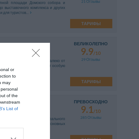
21 Отзывы
епной площади Домского собора и
до выставочного комплекса и других
и для туристов...
ТАРИФЫ
ВЕЛИКОЛЕПНО
9.9
/10
29 Отзывы
тном старинном здании, недалеко от
 игра света и тонов создают особую
sonal or
ей эпохи....
ection to
ТАРИФЫ
ou may
 personal
out of the
ПРЕВОСХОДНО
 downstream
9.1
B’s List of
/10
285 Отзывы
ложенный недалеко от центрального
ляет легко добраться до основных
 для приехавших в...