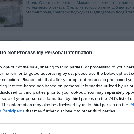
Отель Galileo находится в Милане, недалеко от великол
исторического центра. Отель, из которого легко добираться 
уголков города, прекрасно подходит как для деловых людей, так 
Palazzo Segreti
7.24 km
Via San Tomaso 8
,
Милан
Карта
Do Not Process My Personal Information
Отель Palazzo Segreti расположен в сердце Милана, в элеган
Домского собора и замка Сфорца. Насыщенная цветовая гамма,
to opt-out of the sale, sharing to third parties, or processing of your per
атмосферу в интерьерах отеля, сохранивших очарование ушедш
formation for targeted advertising by us, please use the below opt-out s
r selection. Please note that after your opt-out request is processed y
eing interest-based ads based on personal information utilized by us or
disclosed to third parties prior to your opt-out. You may separately opt-
Hotel Flora
6.77 km
losure of your personal information by third parties on the IAB’s list of
. This information may also be disclosed by us to third parties on the
IA
Via Torriani 23
,
Милан
Карта
Participants
that may further disclose it to other third parties.
Flora - это уютный трехзвездочный отель в Милане, распо
железнодорожного вокзала. Удобное местоположение позво
достопримечательностей города. Отель прекрасно подходит как