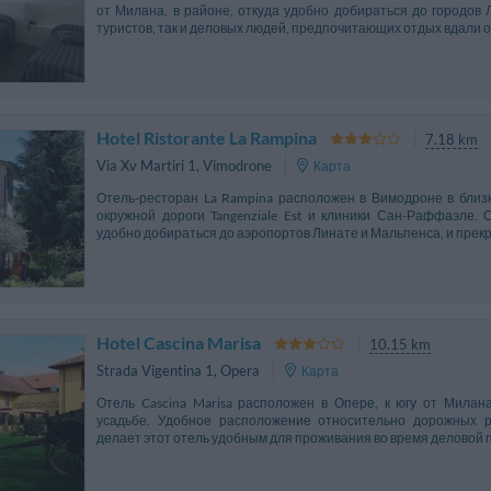
от Милана, в районе, откуда удобно добираться до городов 
туристов, так и деловых людей, предпочитающих отдых вдали от
Hotel Ristorante La Rampina
7.18 km
Via Xv Martiri 1
,
Vimodrone
Карта
Отель-ресторан La Rampina расположен в Вимодроне в близ
окружной дороги Tangenziale Est и клиники Сан-Раффаэле. 
удобно добираться до аэропортов Линате и Мальпенса, и прекр
Hotel Cascina Marisa
10.15 km
Strada Vigentina 1
,
Opera
Карта
Отель Cascina Marisa расположен в Опере, к югу от Милан
усадьбе. Удобное расположение относительно дорожных 
делает этот отель удобным для проживания во время деловой по