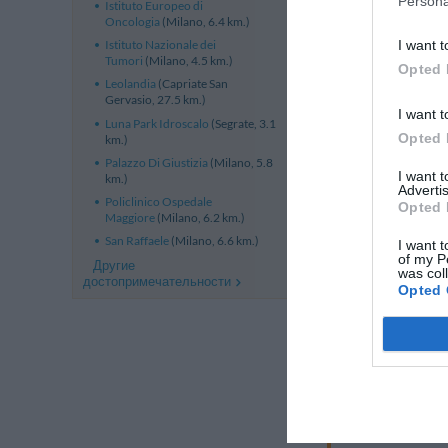
Persona
Istituto Europeo di
Oncologia
(Milano, 6.4 km.)
I want t
Istituto Nazionale dei
Tumori
(Milano, 4.5 km.)
Opted 
Leolandia
(Capriate San
Gervasio, 27.5 km.)
I want t
Luna Park Idroscalo
(Segrate, 3.1
Opted 
km.)
Palazzo Di Giustizia
(Milano, 5.8
I want 
km.)
Advertis
Policlinico Ospedale
Opted 
Maggiore
(Milano, 6.2 km.)
San Raffaele
(Milano, 6.6 km.)
Этот отель пре
I want t
of my P
Другие
was col
достопримечательности
Opted 