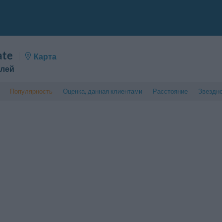
ate
Карта
елей
Популярность
Оценка, данная клиентами
Расстояние
Звездн
5 . . 1
1 . . 5