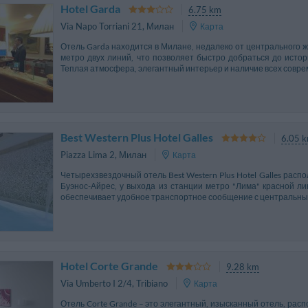
Hotel Garda
6.75 km
Via Napo Torriani 21
,
Милан
Карта
Отель Garda находится в Милане, недалеко от центрального 
метро двух линий, что позволяет быстро добраться до истори
Теплая атмосфера, элегантный интерьер и наличие всех соврем
Best Western Plus Hotel Galles
6.05 
Piazza Lima 2
,
Милан
Карта
Четырехзвездочный отель Best Western Plus Hotel Galles расп
Буэнос-Айрес, у выхода из станции метро "Лима" красной 
обеспечивает удобное транспортное сообщение с центральны
Hotel Corte Grande
9.28 km
Via Umberto I 2/4
,
Tribiano
Карта
Отель Corte Grande – это элегантный, изысканный отель, расп