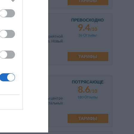
ТАРИФЫ
ПРЕВОСХОДНО
9.4
/10
36 Отзывы
ля отдыха в спокойной и приятной
а центральных улицах города. Новый
таментами, которы...
ТАРИФЫ
ПОТРЯСАЮЩЕ
8.6
/10
180 Отзывы
ксклюзивных условиях в самом центре
 театра Ла Скала и всех остальных
а, комфортабе...
ТАРИФЫ