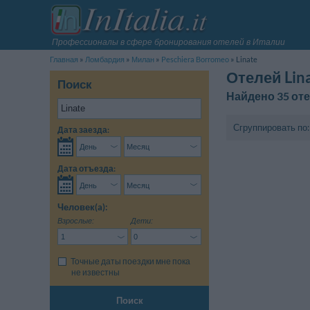
Профессионалы в сфере бронирования отелей в Италии
Главная
Ломбардия
Милан
Peschiera Borromeo
Linate
Отелей Lin
Поиск
Найдено 35 от
Сгруппировать по:
Дата заезда:
Дата отъезда:
Человек(a):
Взрослые:
Дети:
Точные даты поездки мне пока
не известны
Поиск