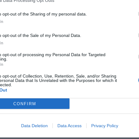
l Data Processing Opt Outs
o opt-out of the Sharing of my personal data.
Ramada Plaza Milano
6.99 km
In
Via Stamira D'ancona 27
,
Милан
Карта
o opt-out of the Sale of my Personal Data.
Отель Ramada Plaza Milano является прекрасным местом д
обстановке после утомительного рабочего дня или шопинга н
In
туристический комплекс располагает уютными номерами и апар
to opt-out of processing my Personal Data for Targeted
ing.
In
длагает СПЕЦИАЛЬНЫЕ ТАРИФЫ InItalia Club!
o opt-out of Collection, Use, Retention, Sale, and/or Sharing
ersonal Data that Is Unrelated with the Purposes for which it
Lloyd Hotel
lected.
6.39 km
Out
Corso Di Porta Romana 48
,
Милан
Карта
Отель Lloyd Hotel — это идеальное место для проживания в э
CONFIRM
Милана, в нескольких минутах ходьбы от Домского собора,
достопримечательностей центра города. Изысканная атмосфер
Data Deletion
Data Access
Privacy Policy