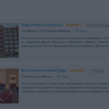
Rege Hotel & Residence
1.63 km от Lina
Via Milano 2
,
San Donato Milanese
Карта
Rege Hotel & Residence находится в Сан-Донато-Миланезе, в с
от окружной дороги Милана и аэропорта Линате. Элеган
подходит всем тем, кто приезжает в Милан по работе. До отеля 
Best Western Hotel Major
4.92 km
Viale Isonzo 2
,
Милан
Карта
Отель Best Western Hotel Major расположен в Милане, в кварт
университета Боккони и модных заведений. Отель удобно ра
городского транспорта. Рядом со входом в отель находится стан