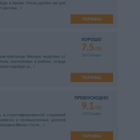
Лоди и Крема. Отель удобен как для
 хаотичн...
ТАРИФЫ
ХОРОШО
7.5
/10
28 Отзывы
ком пригороде Милана, недалеко от
Отель расположен в районе, откуда
асно подойдет д...
ТАРИФЫ
ПРЕВОСХОДНО
9.1
/10
19 Отзывы
а, в отреставрированной старинной
развязок и промышленных центров
ездки в Милан. Госте...
ТАРИФЫ