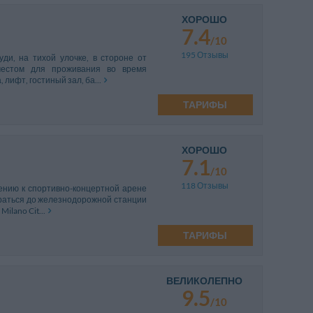
ХОРОШО
7.4
/10
195 Отзывы
ди, на тихой улочке, в стороне от
местом для проживания во время
 лифт, гостиный зал, ба...
ТАРИФЫ
ХОРОШО
7.1
/10
118 Отзывы
ению к спортивно-концертной арене
браться до железнодорожной станции
ilano Cit...
ТАРИФЫ
ВЕЛИКОЛЕПНО
9.5
/10