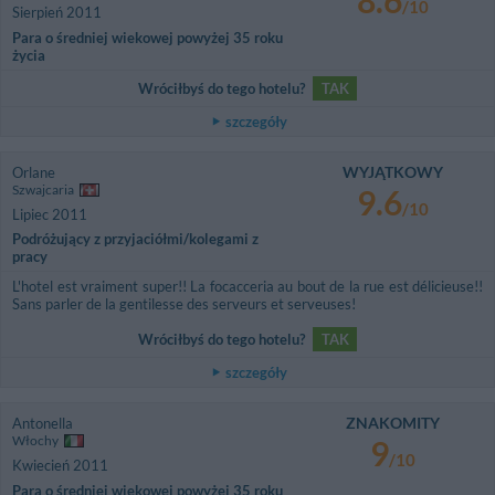
8.6
/10
Sierpień 2011
Para o średniej wiekowej powyżej 35 roku
życia
Wróciłbyś do tego hotelu?
TAK
szczegóły
WYJĄTKOWY
Orlane
Szwajcaria
9.6
/10
Lipiec 2011
Podróżujący z przyjaciółmi/kolegami z
pracy
L'hotel est vraiment super!! La focacceria au bout de la rue est délicieuse!!
Sans parler de la gentilesse des serveurs et serveuses!
Wróciłbyś do tego hotelu?
TAK
szczegóły
ZNAKOMITY
Antonella
Włochy
9
/10
Kwiecień 2011
Para o średniej wiekowej powyżej 35 roku