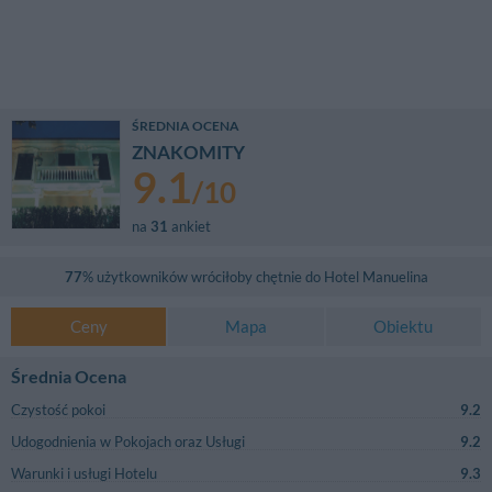
ŚREDNIA OCENA
ZNAKOMITY
9.1
/
10
na
31
ankiet
77
% użytkowników wróciłoby chętnie do
Hotel Manuelina
Ceny
Mapa
Obiektu
Średnia Ocena
Czystość pokoi
9.2
Udogodnienia w Pokojach oraz Usługi
9.2
Warunki i usługi Hotelu
9.3