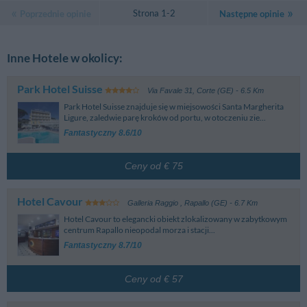
Strona 1-2
Poprzednie opinie
Następne opinie
Inne Hotele w okolicy:
Park Hotel Suisse
Via Favale 31
,
Corte (GE)
- 6.5 Km
Park Hotel Suisse znajduje się w miejsowości Santa Margherita
Ligure, zaledwie parę kroków od portu, w otoczeniu zie...
Fantastyczny 8.6/10
Ceny od € 75
Hotel Cavour
Galleria Raggio
,
Rapallo (GE)
- 6.7 Km
Hotel Cavour to elegancki obiekt zlokalizowany w zabytkowym
centrum Rapallo nieopodal morza i stacji...
Fantastyczny 8.7/10
Ceny od € 57