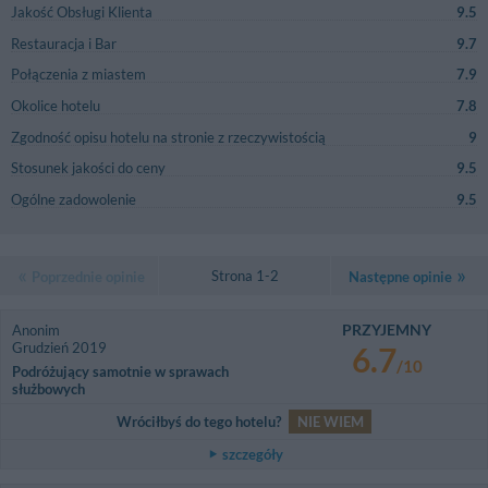
Jakość Obsługi Klienta
9.5
Restauracja i Bar
9.7
Połączenia z miastem
7.9
Okolice hotelu
7.8
Zgodność opisu hotelu na stronie z rzeczywistością
9
Stosunek jakości do ceny
9.5
Ogólne zadowolenie
9.5
Strona 1-2
Poprzednie opinie
Następne opinie
PRZYJEMNY
Anonim
Grudzień 2019
6.7
/10
Podróżujący samotnie w sprawach
służbowych
Wróciłbyś do tego hotelu?
NIE WIEM
szczegóły