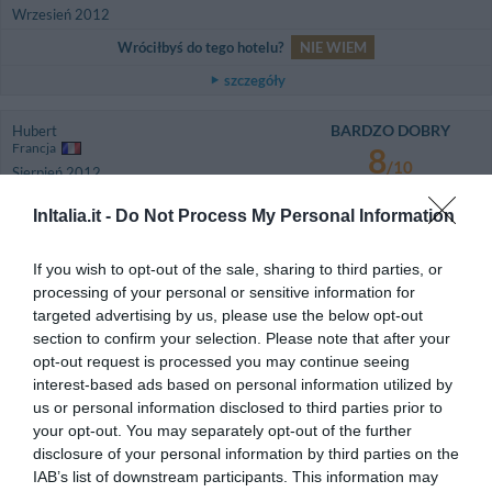
Wrzesień 2012
Wróciłbyś do tego hotelu?
NIE WIEM
szczegóły
BARDZO DOBRY
Hubert
Francja
8
/10
Sierpień 2012
Rodzina z małymi dziećmi
InItalia.it -
Do Not Process My Personal Information
Wróciłbyś do tego hotelu?
NIE WIEM
szczegóły
If you wish to opt-out of the sale, sharing to third parties, or
processing of your personal or sensitive information for
DOBRY
Davide
targeted advertising by us, please use the below opt-out
Szwajcaria
7.4
section to confirm your selection. Please note that after your
/10
Sierpień 2012
opt-out request is processed you may continue seeing
Para o średniej wiekowej poniżej 35 roku
interest-based ads based on personal information utilized by
życia
us or personal information disclosed to third parties prior to
your opt-out. You may separately opt-out of the further
Wróciłbyś do tego hotelu?
TAK
disclosure of your personal information by third parties on the
szczegóły
IAB’s list of downstream participants. This information may