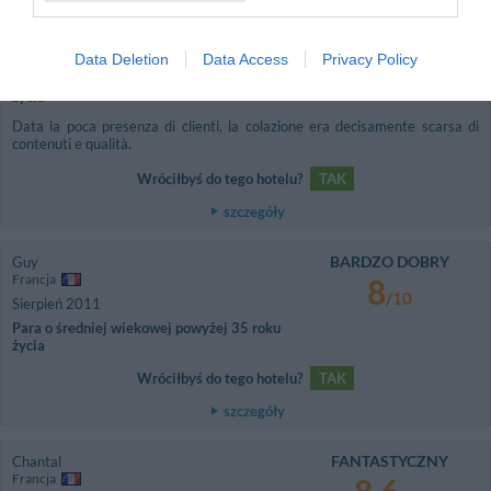
BARDZO DOBRY
Carla
Włochy
8.3
/10
Listopad 2011
Data Deletion
Data Access
Privacy Policy
Para o średniej wiekowej powyżej 35 roku
życia
Data la poca presenza di clienti, la colazione era decisamente scarsa di
contenuti e qualità.
Wróciłbyś do tego hotelu?
TAK
szczegóły
BARDZO DOBRY
Guy
Francja
8
/10
Sierpień 2011
Para o średniej wiekowej powyżej 35 roku
życia
Wróciłbyś do tego hotelu?
TAK
szczegóły
FANTASTYCZNY
Chantal
Francja