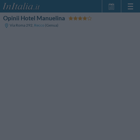
Opinii Hotel Manuelina
Strona główna
Via Roma 292
,
Recco
(Genua)
Moje Rezerwacje
InItalia Klub
Język