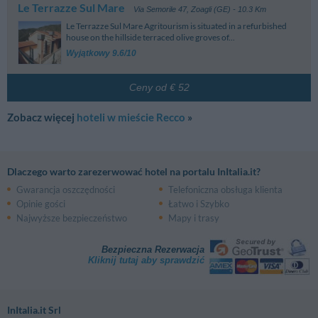
Le Terrazze Sul Mare
Via Semorile 47
,
Zoagli (GE)
- 10.3 Km
Le Terrazze Sul Mare Agritourism is situated in a refurbished
house on the hillside terraced olive groves of...
Wyjątkowy 9.6/10
Ceny od € 52
Zobacz więcej
hoteli w mieście Recco
»
Dlaczego warto zarezerwować hotel na portalu InItalia.it?
Gwarancja oszczędności
Telefoniczna obsługa klienta
Opinie gości
Łatwo i Szybko
Najwyższe bezpieczeństwo
Mapy i trasy
Bezpieczna Rezerwacja
Kliknij tutaj aby sprawdzić
InItalia.it Srl