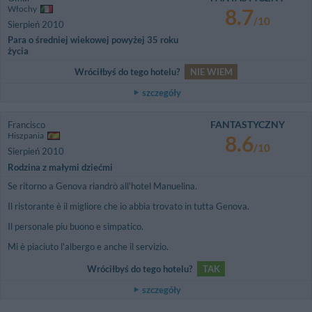
Włochy
8.7
/10
Sierpień 2010
Para o średniej wiekowej powyżej 35 roku
życia
Wróciłbyś do tego hotelu?
NIE WIEM
szczegóły
FANTASTYCZNY
Francisco
Hiszpania
8.6
/10
Sierpień 2010
Rodzina z małymi dziećmi
Se ritorno a Genova riandrò all'hotel Manuelina.
Il ristorante è il migliore che io abbia trovato in tutta Genova.
Il personale piu buono e simpatico.
Mi è piaciuto l'albergo e anche il servizio.
Wróciłbyś do tego hotelu?
TAK
szczegóły