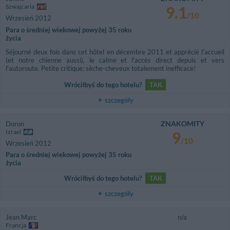
Szwajcaria
9.1
/10
Wrzesień 2012
Para o średniej wiekowej powyżej 35 roku
życia
Séjourné deux fois dans cet hôtel en décembre 2011 et apprécié l'accueil
(et notre chienne aussi), le calme et l'accès direct depuis et vers
l'autoroute. Petite critique: sèche-cheveux totalement inefficace!
Wróciłbyś do tego hotelu?
TAK
szczegóły
ZNAKOMITY
Doron
Izrael
9
/10
Wrzesień 2012
Para o średniej wiekowej powyżej 35 roku
życia
Wróciłbyś do tego hotelu?
TAK
szczegóły
Jean Marc
n/a
Francja