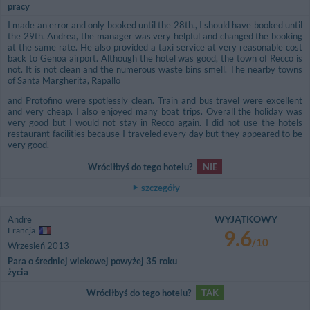
pracy
I made an error and only booked until the 28th., I should have booked until
the 29th. Andrea, the manager was very helpful and changed the booking
at the same rate. He also provided a taxi service at very reasonable cost
back to Genoa airport. Although the hotel was good, the town of Recco is
not. It is not clean and the numerous waste bins smell. The nearby towns
of Santa Margherita, Rapallo
and Protofino were spotlessly clean. Train and bus travel were excellent
and very cheap. I also enjoyed many boat trips. Overall the holiday was
very good but I would not stay in Recco again. I did not use the hotels
restaurant facilities because I traveled every day but they appeared to be
very good.
Wróciłbyś do tego hotelu?
NIE
szczegóły
WYJĄTKOWY
Andre
Francja
9.6
/10
Wrzesień 2013
Para o średniej wiekowej powyżej 35 roku
życia
Wróciłbyś do tego hotelu?
TAK