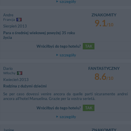
szczegóły
ZNAKOMITY
Andre
Francja
9.1
/10
Sierpień 2013
Para o średniej wiekowej powyżej 35 roku
życia
Wróciłbyś do tego hotelu?
TAK
szczegóły
FANTASTYCZNY
Dario
Włochy
8.6
/10
Kwiecień 2013
Rodzina z dużymi dziećmi
Se per caso dovessi venire ancora da quelle parti sicuramente andrei
ancora all'hotel Manuelina. Grazie per la vostra serietà.
Wróciłbyś do tego hotelu?
TAK
szczegóły
ZNAKOMITY
Janine