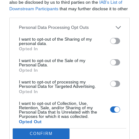
also be disclosed by us to third parties on the
IAB’s List of
ZNAKOMITY
Christine
Downstream Participants
that may further disclose it to other
Francja
9.3
third parties.
/10
Lipiec 2012
Podróżujący z przyjaciółmi/kolegami z
Personal Data Processing Opt Outs
pracy
Très bon rapport qualité prix et très bonne focacceria, petit déjeuner très
I want to opt-out of the Sharing of my
personal data.
complet avec produits frais.
Opted In
Les seuls bémols sont l'environnement et la vue.
I want to opt-out of the Sale of my
Wróciłbyś do tego hotelu?
TAK
Personal Data.
Opted In
szczegóły
I want to opt-out of processing my
DOBRY
Tony
Personal Data for Targeted Advertising.
Wielka Brytania
7.8
Opted In
/10
Maj 2012
I want to opt-out of Collection, Use,
Para o średniej wiekowej powyżej 35 roku
Retention, Sale, and/or Sharing of my
życia
Personal Data that Is Unrelated with the
Purposes for which it was collected.
Wróciłbyś do tego hotelu?
TAK
Opted Out
szczegóły
CONFIRM