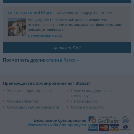
Le Terrazze Sul Mare
Via Semorile 47
,
Zoagli (GE)
- 10.3 Km
Агроусадьба Le Terrazze sul Mare размещается в
отреставрированном сельском доме, на фоне сельского
пейзажа и прибрежн...
Великолепно 9.6/10
Цены от € 52
Посмотреть другие
отели в Recco
»
Преимущества бронирования на InItalia.it
Экономия гарантирована
Служба поддержки по
телефону
Отзывы клиентов
Легко и быстро
Максимальная безопасность
Карты и маршруты
Безопасное бронирование
Нажмите сюда для проверки