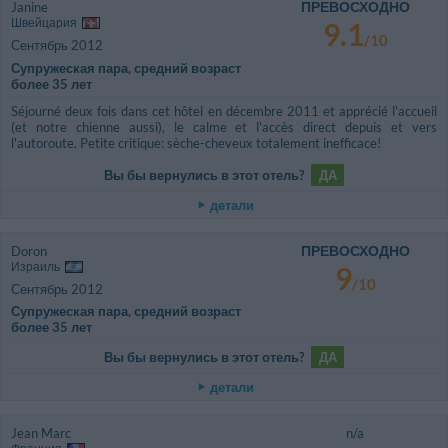
ПРЕВОСХОДНО
Janine
Швейцария
9.1
/10
Сентябрь 2012
Супружеская пара, средний возраст
более 35 лет
Séjourné deux fois dans cet hôtel en décembre 2011 et apprécié l'accueil
(et notre chienne aussi), le calme et l'accès direct depuis et vers
l'autoroute. Petite critique: sèche-cheveux totalement inefficace!
Вы бы вернулись в этот отель?
ДА
детали
ПРЕВОСХОДНО
Doron
Израиль
9
/10
Сентябрь 2012
Супружеская пара, средний возраст
более 35 лет
Вы бы вернулись в этот отель?
ДА
детали
Jean Marc
n/a