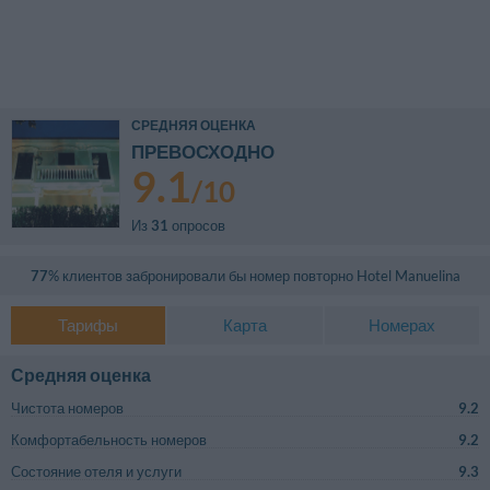
СРЕДНЯЯ ОЦЕНКА
ПРЕВОСХОДНО
9.1
/
10
Из
31
опросов
77
% клиентов забронировали бы номер повторно
Hotel Manuelina
Тарифы
Карта
Номерах
Средняя оценка
Чистота номеров
9.2
Комфортабельность номеров
9.2
Состояние отеля и услуги
9.3