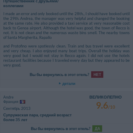
Путешественник с друзьями/
коллегами
I made an error and only booked until the 28th., I should have booked until
the 29th. Andrea, the manager was very helpful and changed the booking
at the same rate. He also provided a taxi service at very reasonable cost
back to Genoa airport. Although the hotel was good, the town of Recco is
not. It is not clean and the numerous waste bins smell. The nearby towns
of Santa Margherita, Rapallo
and Protofino were spotlessly clean. Train and bus travel were excellent
and very cheap. I also enjoyed many boat trips. Overall the holiday was
very good but I would not stay in Recco again. I did not use the hotels
restaurant facilities because I traveled every day but they appeared to be
very good.
Вы бы вернулись в этот отель?
НЕТ
детали
ВЕЛИКОЛЕПНО
Andre
Франция
9.6
/10
Сентябрь 2013
Супружеская пара, средний возраст
более 35 лет
Вы бы вернулись в этот отель?
ДА