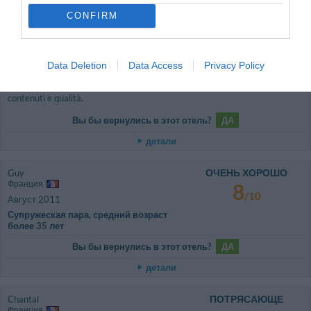
ОЧЕНЬ ХОРОШО
Carla
CONFIRM
Италия
8.3
/10
Ноябрь 2011
Супружеская пара, средний возраст
Data Deletion
Data Access
Privacy Policy
более 35 лет
Data la poca presenza di clienti, la colazione era decisamente scarsa di
contenuti e qualità.
Вы бы вернулись в этот отель?
ДА
детали
ОЧЕНЬ ХОРОШО
Guy
Франция
8
/10
Август 2011
Супружеская пара, средний возраст
более 35 лет
Вы бы вернулись в этот отель?
ДА
детали
ПОТРЯСАЮЩЕ
Chantal
Франция