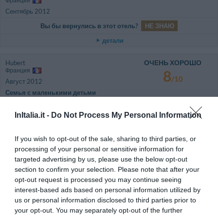
Франция
Сентябрь 2012
Вы бы вернулись в этот отель?
НЕ ЗНАЮ
детали
ОЧЕНЬ ХОРОШО
Hubert
Франция
8
/10
Август 2012
Семья с маленькими детьми
Вы бы вернулись в этот отель?
НЕ ЗНАЮ
InItalia.it -
Do Not Process My Personal Information
детали
If you wish to opt-out of the sale, sharing to third parties, or
ХОРОШО
Davide
processing of your personal or sensitive information for
Швейцария
7.4
targeted advertising by us, please use the below opt-out
/10
Август 2012
section to confirm your selection. Please note that after your
Супружеская пара, средний возраст
opt-out request is processed you may continue seeing
менее 35 лет
interest-based ads based on personal information utilized by
Вы бы вернулись в этот отель?
ДА
us or personal information disclosed to third parties prior to
your opt-out. You may separately opt-out of the further
детали