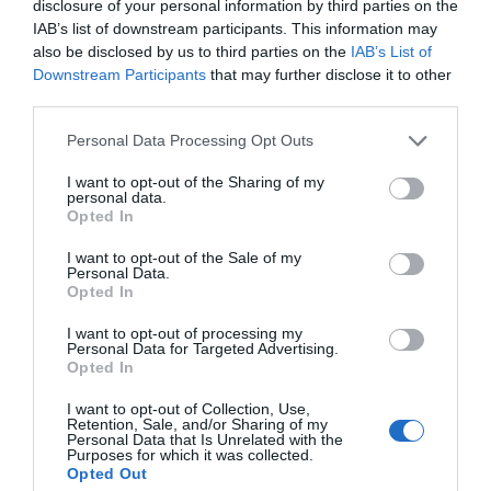
disclosure of your personal information by third parties on the
IAB’s list of downstream participants. This information may
ПРЕВОСХОДНО
Christine
Франция
also be disclosed by us to third parties on the
IAB’s List of
9.3
/10
Downstream Participants
that may further disclose it to other
Июль 2012
third parties.
Путешественник с друзьями/
коллегами
Personal Data Processing Opt Outs
Très bon rapport qualité prix et très bonne focacceria, petit déjeuner très
complet avec produits frais.
I want to opt-out of the Sharing of my
Les seuls bémols sont l'environnement et la vue.
personal data.
Opted In
Вы бы вернулись в этот отель?
ДА
I want to opt-out of the Sale of my
детали
Personal Data.
Opted In
ХОРОШО
Tony
Великобритания
I want to opt-out of processing my
7.8
Personal Data for Targeted Advertising.
/10
Май 2012
Opted In
Супружеская пара, средний возраст
более 35 лет
I want to opt-out of Collection, Use,
Retention, Sale, and/or Sharing of my
Вы бы вернулись в этот отель?
ДА
Personal Data that Is Unrelated with the
Purposes for which it was collected.
детали
Opted Out