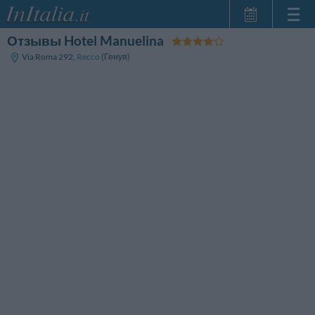
Отзывы Hotel Manuelina
Главная
Via Roma 292
,
Recco
(Генуя)
Мои
бронирования
InItalia Club
Язык