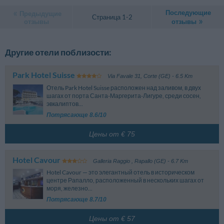
Последующие
Предыдущие
Страница 1-2
отзывы
отзывы
Другие отели поблизости:
Park Hotel Suisse
Via Favale 31
,
Corte (GE)
- 6.5 Km
Отель Park Hotel Suisse расположен над заливом, в двух
шагах от порта Санта-Маргерита-Лигуре, среди сосен,
эвкалиптов...
Потрясающе 8.6/10
Цены от € 75
Hotel Cavour
Galleria Raggio
,
Rapallo (GE)
- 6.7 Km
Hotel Cavour — это элегантный отель в историческом
центре Рапалло, расположенный в нескольких шагах от
моря, железно...
Потрясающе 8.7/10
Цены от € 57