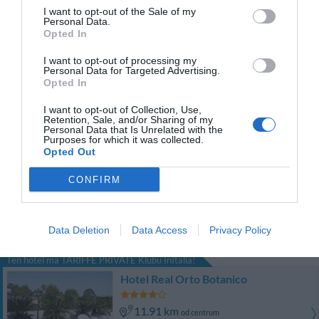
I want to opt-out of the Sale of my
CENY
Personal Data.
Opted In
Ten hotel ma TARIFFE PRIVATE Klubu InItalia!
Hotel Colombo
I want to opt-out of processing my
Personal Data for Targeted Advertising.
Opted In
11.64 km
od centrum
Bardzo dobry
8.4
I want to opt-out of Collection, Use,
/10
Retention, Sale, and/or Sharing of my
CENY
Personal Data that Is Unrelated with the
Purposes for which it was collected.
Opted Out
Buono Hotel
CONFIRM
9.93 km
od centrum
Bardzo dobry
8.3
/10
Data Deletion
Data Access
Privacy Policy
CENY
Ten hotel ma TARIFFE PRIVATE Klubu InItalia!
Hotel Real Orto Botanico
11.91 km
od centrum