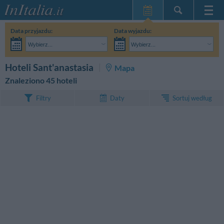
Strona główna
Data przyjazdu:
Data wyjazdu:
Moje Rezerwacje
Wybierz...
Wybierz...
InItalia Klub
Dorośli:
Nie znam jeszcze dokładnej daty pobytu
Dzieci:
SZUKAJ
Hoteli Sant'anastasia
Mapa
Język
Znaleziono 45 hoteli
Sortuj według
Filtry
Daty