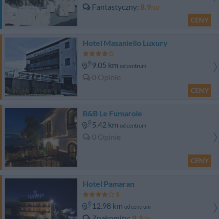
Fantastyczny
8.9
/10
CENY
Hotel Masaniello Luxury
9.05 km
od centrum
0 Opinie
CENY
B&B Le Fumarole
5.42 km
od centrum
0 Opinie
CENY
Hotel Pamaran
12.98 km
od centrum
Znakomity
9.3
/10