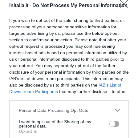
Znakomity
9.3
/10
InItalia.it -
Do Not Process My Personal Information
CENY
If you wish to opt-out of the sale, sharing to third parties, or
Hotel Fly
processing of your personal or sensitive information for
targeted advertising by us, please use the below opt-out
9.41 km
od centrum
section to confirm your selection. Please note that after your
Wyjątkowy
9.5
opt-out request is processed you may continue seeing
/10
interest-based ads based on personal information utilized by
CENY
us or personal information disclosed to third parties prior to
your opt-out. You may separately opt-out of the further
Hotel Joyfull
disclosure of your personal information by third parties on the
IAB’s list of downstream participants. This information may
8.97 km
od centrum
also be disclosed by us to third parties on the
IAB’s List of
Bardzo dobry
8.1
Downstream Participants
that may further disclose it to other
/10
third parties.
CENY
Personal Data Processing Opt Outs
B & B Terra Mia
14.24 km
od centrum
I want to opt-out of the Sharing of my
personal data.
Znakomity
9.1
/10
Opted In