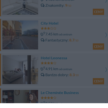
Znakomity
9
/10
CENY
City Hotel
7.45 km
od centrum
Fantastyczny
8.7
/10
CENY
Hotel Leonessa
4.91 km
od centrum
Bardzo dobry
8.3
/10
CENY
Le Cheminée Business
8.52 km
od centrum