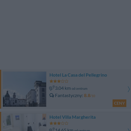
Hotel La Casa del Pellegrino
3.04 km
od centrum
Fantastyczny
8.8
/10
CENY
Hotel Villa Margherita
14.65 km
od centrum