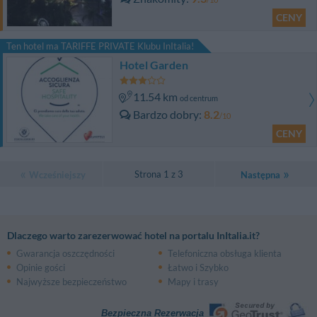
CENY
Ten hotel ma TARIFFE PRIVATE Klubu InItalia!
Hotel Garden
11.54 km
od centrum
Bardzo dobry
8.2
/10
CENY
Strona 1 z 3
Wcześniejszy
Następna
Dlaczego warto zarezerwować hotel na portalu InItalia.it?
Gwarancja oszczędności
Telefoniczna obsługa klienta
Opinie gości
Łatwo i Szybko
Najwyższe bezpieczeństwo
Mapy i trasy
Bezpieczna Rezerwacja