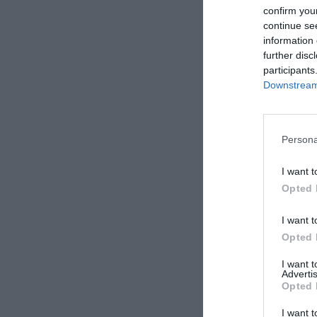
confirm you
continue se
information 
further disc
participants
Downstream 
Ten hotel ma TARI
Persona
I want t
Opted 
I want t
Opted 
I want 
Advertis
Opted 
I want t