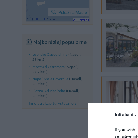
Pokaż na Mapie
Najbardziej popularne
Lotnisko Capodichino
(Napoli,
29 km.)
Mostra d'Oltremare
(Napoli,
27.2 km.)
Napoli Molo Beverello
(Napoli,
25.9 km.)
Piazza Del Plebiscito
(Napoli,
25.9 km.)
Inne atrakcje turystyczne
InItalia.it -
If you wish 
sensitive in