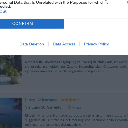
ersonal Data that Is Unrelated with the Purposes for which it
The Hotel Casale Antonietta is located just a short distance away fr
lected.
metres away from the characteristic beach of Regina Giovanna where t
Out
are found. The building dates bac...
CONFIRM
FFE PRIVATE Klubu InItalia!
Data Deletion
Data Access
Privacy Policy
Villa Giovanna
Via Nastro Verde 25/c
,
Priora
Mapa
Resort Villa Giovanna znajduje się w uroczej dzielnicy miejscowości 
się urzekające widoki na Zatokę Neapolitańską. Otoczony pię
cytrynowymi, oferuje bardzo wygodne pokoje oraz p...
Hotel Miramare
Via Capo 60
,
Sorrento
Mapa
L’Hotel Miramare è un albergo quattro stelle vista mare situato a
suggestive della cittadina nel meraviglioso scenario della Penisol
un’elegante villa a breve distanza dal c...