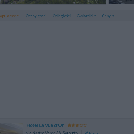
opularności
Oceny gości
Odległości
Gwiazdki
Ceny
Ceny
5 . . 1
Ceny Pokoju Dwuos
1 . . 5
Ceny Pokoju Trzyos
Hotel La Vue d'Or
via Nastro Verde 88
,
Sorrento
Mapa