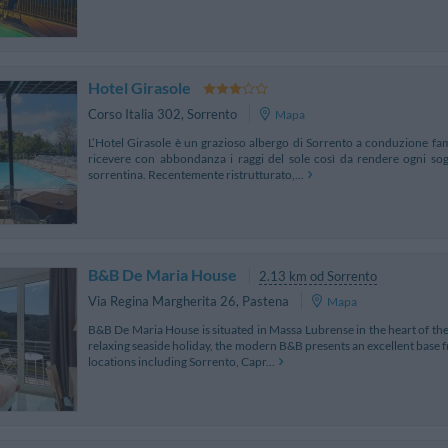
Hotel Girasole
Corso Italia 302
,
Sorrento
Mapa
L’Hotel Girasole è un grazioso albergo di Sorrento a conduzione fami
ricevere con abbondanza i raggi del sole così da rendere ogni sog
sorrentina. Recentemente ristrutturato,...
B&B De Maria House
2.13 km od Sorrento
Via Regina Margherita 26
,
Pastena
Mapa
B&B De Maria House is situated in Massa Lubrense in the heart of the
relaxing seaside holiday, the modern B&B presents an excellent base 
locations including Sorrento, Capr...