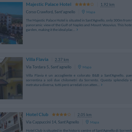
Majestic Palace Hotel
1.92 km
Corso Crawford
,
Sant'agnello
Mapa
The Majestic Palace Hotel is situated in Sant'Agnello, only 300m from th
panoramic view of the Gulf of Naples and Mount Vesuvius. This hote
garden, making it the ideal plac...
Villa Flavia
2.37 km
Via Tordara 5
,
Sant'agnello
Mapa
Villa Flavia è un accogliente e colorato B&B a Sant’Agnello, pa
sorrentina a soli due chilometri da Sorrento. Questa splendida vi
metratura diversa, tutti però arredati con atten...
Hotel Club
2.05 km
Via Cappuccini 14
,
Sant'Agnello
Mapa
Hotel Club is situated in the historic centre of Sant'Agnello di Sorrent