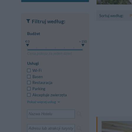
Sortuj według:
P
Filtruj według:
Budżet
€ 0
> 150
Cena pokoju za jeden dzień
Usługi
Wi-Fi
Basen
Restauracja
Parking
Akceptuje zwierzęta
Pokaż więcej usług