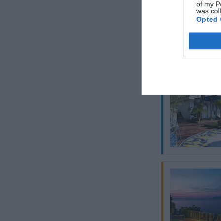
of my P
was col
Opted 
Ten hotel ma TARI