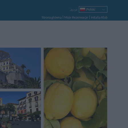
Polski
Język
Italiano
Strona główna
Moje Rezerwacje
InItalia Klub
English
Français
Deutsch
Español
Русский
Português