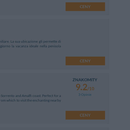
CENY
liare. La sua ubicazione gli permette di
giorno la vacanza ideale nella penisola
CENY
ZNAKOMITY
9.2
/10
3 Opinie
 Sorrento and Amalfi coast. Perfect for a
from which to visit the enchanting nearby
CENY