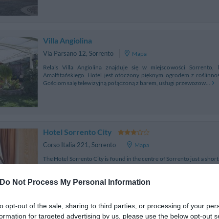
Villa Angiolina
Via Parsano 12
,
Sorrento
Mapa
Relais Villa Angiolina znajduje się w miejscowości Sorrent
Amalfitańskiego. Hotel jest otoczony pięknym ogrodem z roślinn
Gościom salę telewizyjną połączoną z barem, usługi przewozow...
Hotel Sorrento City
Corso Italia 221
,
Sorrento
Mapa
The Hotel Sorrento City is found in the centre of Sorrento just a shor
road. The hotel was built in the 1950's and was the first Maison Meu
2005, the hotel is equipped with...
Do Not Process My Personal Information
to opt-out of the sale, sharing to third parties, or processing of your per
formation for targeted advertising by us, please use the below opt-out s