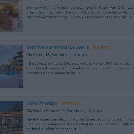
Ekskluzywny i całkowicie odrestaurowany Hotel Vue D'Or zna
miejscowości Sorrento, bardzo blisko Zatoki Neapolitańskiej, 
Wybrzeża Amalfitańskiego. Niezwykła gościnność oraz profesjo...
Best Western Hotel La Solara
Via Capo 118
,
Sorrento
Mapa
Il Best Western Hotel La Solara si trova a Sorrento a 800 mt circa dalla
e a 3 km dal centro città. Completamente rinnovato, l'hotel è situ
Sorrento ed è circondato da lim...
Hotel Prestige
Via Nastro Azzurro 23
,
Sorrento
Mapa
Hotel Prestige is an elegant 4-star hotel nestled among green hillto
panoramic location close to the Gulf of Naples and Salerno. With a c
the hotel is unique for its sophist...