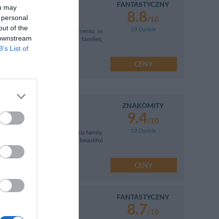
FANTASTYCZNY
ou may
8.8
 personal
/10
out of the
19 Opinie
position near the centre of Sorrento, in
 downstream
finitely the perfect choice for families,
B’s List of
CENY
ZNAKOMITY
9.4
/10
12 Opinie
in 2004 belonging to the Ruocco family,
el is found in the middle of a beautiful
CENY
FANTASTYCZNY
8.7
/10