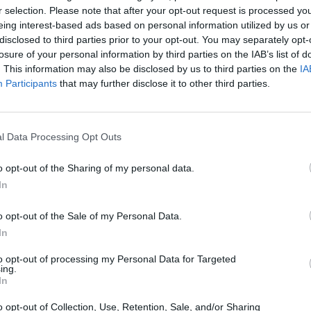
Hotel Eden
r selection. Please note that after your opt-out request is processed y
Via Correale 25
,
Sorrento
eing interest-based ads based on personal information utilized by us or
Mapa
disclosed to third parties prior to your opt-out. You may separately opt-
Hotel Eden was refurbished in 2011and is situated in an excellent 
losure of your personal information by third parties on the IAB’s list of
Piazza Tasso and lively Piazza Lauro. Recently refurbished, it is de
couples or groups of friends looking f...
. This information may also be disclosed by us to third parties on the
IA
Participants
that may further disclose it to other third parties.
FFE PRIVATE Klubu InItalia!
l Data Processing Opt Outs
Il Roseto Bed & Breakfast
o opt-out of the Sharing of my personal data.
Corso Italia 304
,
Sorrento
Mapa
In
The B&B Roseto Resort is found in a farmhouse that was renovated 
located just a short walk away from the centre of Sorrento. The hot
garden of lemon trees and has 5 rooms wit...
o opt-out of the Sale of my Personal Data.
In
to opt-out of processing my Personal Data for Targeted
ing.
Casale Antonietta
In
Via Pantano 5
,
Sorrento
Mapa
o opt-out of Collection, Use, Retention, Sale, and/or Sharing