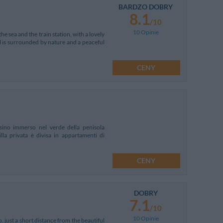
BARDZO DOBRY
8.1
/10
10 Opinie
e sea and the train station, with a lovely
l is surrounded by nature and a peaceful
CENY
esino immerso nel verde della penisola
lla privata è divisa in appartamenti di
CENY
DOBRY
7.1
/10
10 Opinie
o, just a short distance from the beautiful