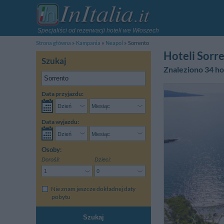
Specjaliści od rezerwacji hoteli we Włoszech
Strona główna
Kampania
Neapol
Sorrento
Hoteli Sorr
Szukaj
Znaleziono 34 ho
Data przyjazdu:
Data wyjazdu:
Osoby:
Dorośli:
Dzieci:
Nie znam jeszcze dokładnej daty
pobytu
Szukaj