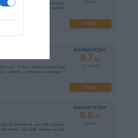
7 Opinie
om the centre of Sorrento and only a few
he ruins of the Pollio Felice Roman Villa
CENY
FANTASTYCZNY
8.7
/10
41 Opinie
Sorrento - Priora, z której rozpościerają
knym parkiem z drzewkami oliwnymi i
CENY
FANTASTYCZNY
8.8
/10
5 Opinie
 Capo di Sorrento in una delle zone più
a Sorrentina. Gli ospiti vengono accolti