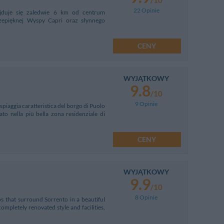
22 Opinie
jduje się zaledwie 6 km od centrum
przepięknej Wyspy Capri oraz słynnego
CENY
WYJĄTKOWY
9.8
/10
9 Opinie
 spiaggia caratteristica del borgo di Puolo
ato nella più bella zona residenziale di
CENY
WYJĄTKOWY
9.9
/10
8 Opinie
ps that surround Sorrento in a beautiful
ompletely renovated style and facilities,