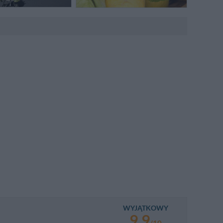
obowego
obowego
WYJĄTKOWY
9.9
/10