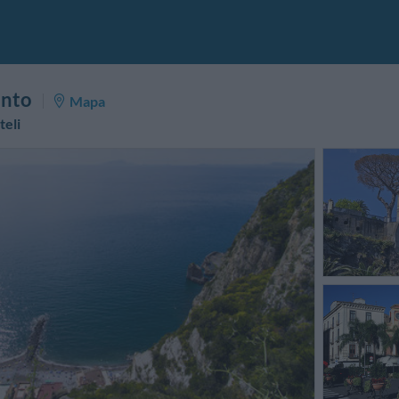
ento
Mapa
teli