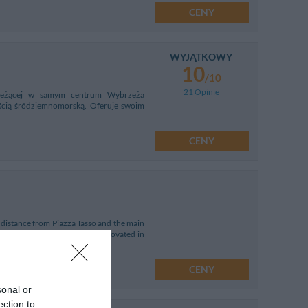
CENY
WYJĄTKOWY
10
/10
21 Opinie
o, leżącej w samym centrum Wybrzeża
ością śródziemnomorską. Oferuje swoim
CENY
t distance from Piazza Tasso and the main
blè in the city. Completely renovated in
CENY
sonal or
ection to