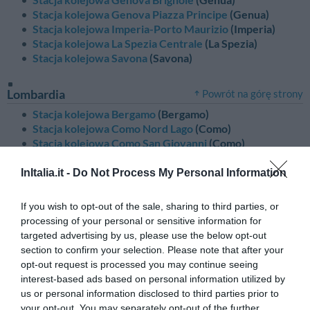
Stacja kolejowa Genova Piazza Principe
(Genua)
Stacja kolejowa Imperia-Porto Maurizio
(Imperia)
Stacja kolejowa La Spezia Centrale
(La Spezia)
Stacja kolejowa Savona
(Savona)
Lombardia
Powrót na górę strony
Stacja kolejowa Bergamo
(Bergamo)
Stacja kolejowa Como Nord Lago
(Como)
Stacja kolejowa Como San Giovanni
(Como)
Stacja kolejowa Cremona
(Cremona)
Stacja kolejowa Lodi
(Lodi)
InItalia.it -
Do Not Process My Personal Information
Stacja kolejowa Milano Centrale
(Mediolan)
Stacja kolejowa Milano Lambrate
(Mediolan)
If you wish to opt-out of the sale, sharing to third parties, or
Stacja kolejowa Milano Porta Garibaldi
(Mediolan)
processing of your personal or sensitive information for
Stacja kolejowa Milano Rogoredo
(Mediolan)
targeted advertising by us, please use the below opt-out
Stacja kolejowa Sondrio
(Sondrio)
section to confirm your selection. Please note that after your
opt-out request is processed you may continue seeing
interest-based ads based on personal information utilized by
Marche
Powrót na górę strony
us or personal information disclosed to third parties prior to
Stacja kolejowa Ancona
(Ancona)
your opt-out. You may separately opt-out of the further