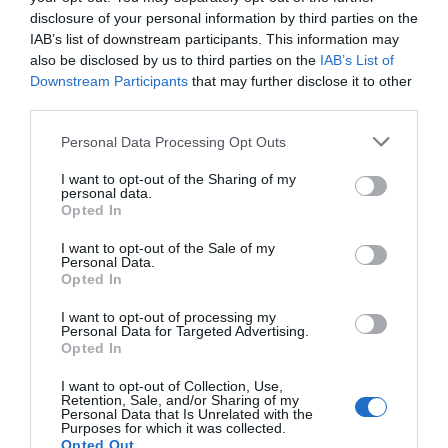
Stacja kolejowa Ascoli Piceno
(Ascoli Piceno)
disclosure of your personal information by third parties on the
Stacja kolejowa Macerata
(Macerata)
IAB’s list of downstream participants. This information may
also be disclosed by us to third parties on the
IAB’s List of
Molise
Powrót na górę strony
Downstream Participants
that may further disclose it to other
third parties.
Stacja kolejowa Campobasso
(Campobasso)
Stacja kolejowa Isernia
(Isernia)
Personal Data Processing Opt Outs
I want to opt-out of the Sharing of my
Piemont
Powrót na górę strony
personal data.
Opted In
Stazione Di Alessandria
(Alessandria)
Stacja kolejowa Asti
(Asti)
I want to opt-out of the Sale of my
Stazione Di Cuneo
(Cuneo)
Personal Data.
Stazione Di Vercelli
(Vercelli)
Opted In
I want to opt-out of processing my
Apulia
Powrót na górę strony
Personal Data for Targeted Advertising.
Opted In
Stacja kolejowa Bari Centrale
(Bari)
Stacja kolejowa Brindisi
(Brindisi)
I want to opt-out of Collection, Use,
Stacja kolejowa Foggia
(Foggia)
Retention, Sale, and/or Sharing of my
Personal Data that Is Unrelated with the
Stacja kolejowa Lecce
(Lecce)
Purposes for which it was collected.
Opted Out