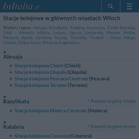
Stacje kolejowe w głównych miastach Włoch
Strona główna
Moje Rezerwacje
Wybierz region:
Abruzja
,
Bazylikata
,
Kalabria
,
Kampania
,
Emilia Romania
,
Friuli – Wenecja Julijska
,
Lacjum
,
Liguria
,
Lombardia
,
Marche
,
Molise
,
InItalia Klub
Piemont
,
Apulia
,
Sardynia
,
Sycylia
,
Toskania
,
Trydent - Górna Adyga
,
Umbria
,
Dolina Aosty
,
Wenecja Euganejska
Język
Abruzja
Stacja kolejowa Chieti
(Chieti)
Stacja kolejowa L'Aquila
(L'Aquila)
Stacja kolejowa Pescara Centrale
(Pescara)
Stacja kolejowa Teramo
(Teramo)
Bazylikata
Powrót na górę strony
Stacja kolejowa Matera Centrale
(Matera)
Kalabria
Powrót na górę strony
Stacja kolejowa Cosenza
(Cosenza)