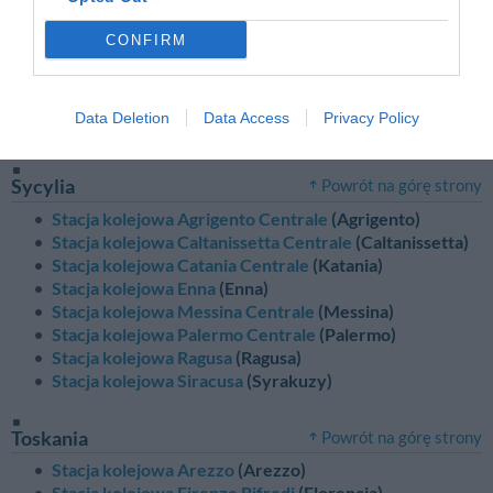
Sardynia
Powrót na górę strony
CONFIRM
Stacja kolejowa Cagliari Centrale
(Cagliari)
Stacja kolejowa Nuoro
(Nuoro)
Stacja kolejowa Oristano
(Oristano)
Data Deletion
Data Access
Privacy Policy
Stacja kolejowa Sassari
(Sassari)
Sycylia
Powrót na górę strony
Stacja kolejowa Agrigento Centrale
(Agrigento)
Stacja kolejowa Caltanissetta Centrale
(Caltanissetta)
Stacja kolejowa Catania Centrale
(Katania)
Stacja kolejowa Enna
(Enna)
Stacja kolejowa Messina Centrale
(Messina)
Stacja kolejowa Palermo Centrale
(Palermo)
Stacja kolejowa Ragusa
(Ragusa)
Stacja kolejowa Siracusa
(Syrakuzy)
Toskania
Powrót na górę strony
Stacja kolejowa Arezzo
(Arezzo)
Stacja kolejowa Firenze Rifredi
(Florencja)