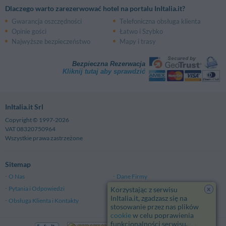
Dlaczego warto zarezerwować hotel na portalu InItalia.it?
Gwarancja oszczędności
Telefoniczna obsługa klienta
Opinie gości
Łatwo i Szybko
Najwyższe bezpieczeństwo
Mapy i trasy
Bezpieczna Rezerwacja
Kliknij tutaj aby sprawdzić
InItalia.it Srl
Copyright © 1997-2026
VAT 08320750964
Wszystkie prawa zastrzeżone
Sitemap
O Nas
Dane Firmy
x
Pytania i Odpowiedzi
Polityka Prywatności
Korzystając z serwisu
InItalia.it, zgadzasz się na
Obsługa Klienta i Kontakty
Ogólne Warunki Handlowe
stosowanie przez nas plików
cookie
w celu poprawienia
funkcjonalności serwisu.