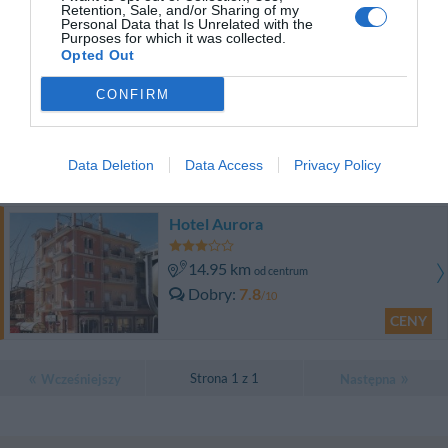
Fantastyczny
8.6
/10
Retention, Sale, and/or Sharing of my
Personal Data that Is Unrelated with the
CENY
Purposes for which it was collected.
Opted Out
Hotel DaSaMo
CONFIRM
14.88 km
od centrum
Fantastyczny
8.8
/10
Data Deletion
Data Access
Privacy Policy
CENY
Hotel Aurora
14.95 km
od centrum
Dobry
7.8
/10
CENY
Strona 1 z 1
Wcześniejszy
Następna