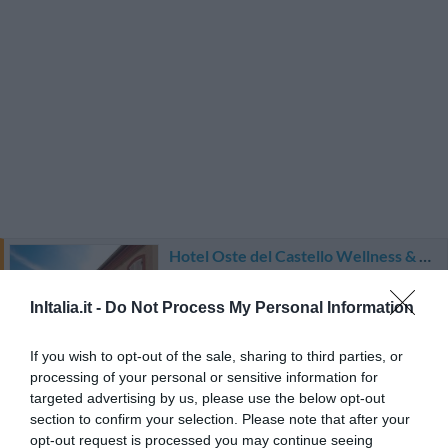
Hotel Oste del Castello Wellness & Bike
270 m
od centrum
InItalia.it -
Do Not Process My Personal Information
Wyjątkowy
10
/10
CENY
If you wish to opt-out of the sale, sharing to third parties, or
processing of your personal or sensitive information for
targeted advertising by us, please use the below opt-out
Hotel Silvana
section to confirm your selection. Please note that after your
opt-out request is processed you may continue seeing
6.57 km
od centrum