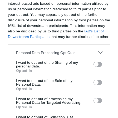
interest-based ads based on personal information utilized by
0 Opinie
us or personal information disclosed to third parties prior to
CENY
your opt-out. You may separately opt-out of the further
disclosure of your personal information by third parties on the
Hotel Amba
IAB’s list of downstream participants. This information may
also be disclosed by us to third parties on the
IAB’s List of
Downstream Participants
that may further disclose it to other
14.87 km
od centrum
third parties.
Znakomity
9.1
/10
CENY
Personal Data Processing Opt Outs
I want to opt-out of the Sharing of my
Hotel Busignani
personal data.
Opted In
14.78 km
od centrum
I want to opt-out of the Sale of my
0 Opinie
Personal Data.
CENY
Opted In
I want to opt-out of processing my
Hotel Moderno
Personal Data for Targeted Advertising.
Opted In
14.98 km
od centrum
I want to opt-out of Collection, Use,