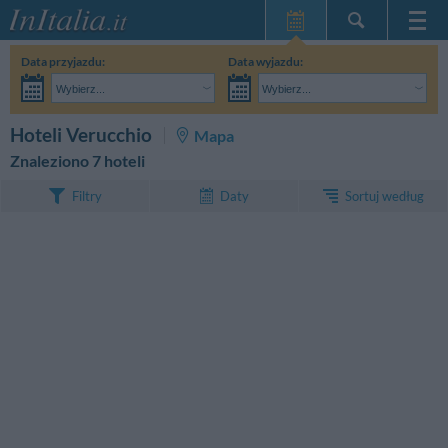
Strona główna
Data przyjazdu:
Data wyjazdu:
Moje Rezerwacje
Wybierz...
Wybierz...
InItalia Klub
Dorośli:
Nie znam jeszcze dokładnej daty pobytu
Dzieci:
SZUKAJ
Hoteli Verucchio
Mapa
Język
Znaleziono 7 hoteli
Sortuj według
Filtry
Daty