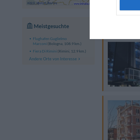
Meistgesuchte
Flughafen Guglielmo
Marconi
(Bologna, 108.9 km.)
Fiera Di Rimini
(Rimini, 12.9 km.)
Andere Orte von Interesse