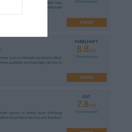
6 Bewertungen
i, liegt es doch nur ein paar Meter vom
mmer sind auf einfache und funktionale
PREISE
FABELHAFT
8.8
an
/10
5 Bewertungen
m Meer und zur Altstadt von Rimini (4km)
 einen qualitativ hochwertigen Service in
PREISE
GUT
7.8
/10
5 Bewertungen
Hotel Aurora in Rimini einer Erholung
ltnis hinsichtlich Service und Komfort.