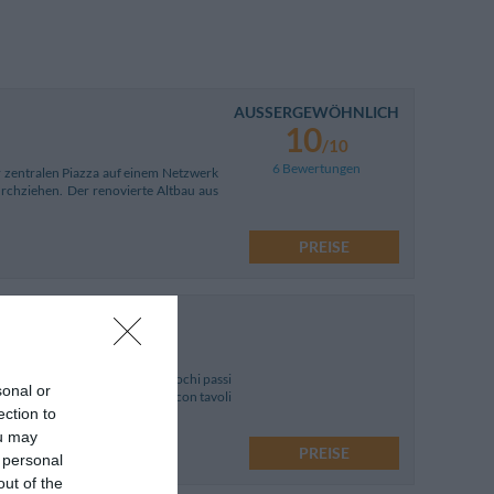
AUSSERGEWÖHNLICH
10
/10
6 Bewertungen
er zentralen Piazza auf einem Netzwerk
urchziehen. Der renovierte Altbau aus
PREISE
la parte alta di San Marino, a pochi passi
sonal or
zzeria e il giardino attrezzato con tavoli
ection to
ou may
PREISE
 personal
out of the