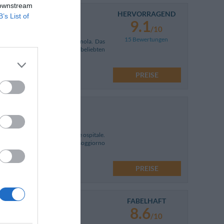
 downstream
HERVORRAGEND
B’s List of
9.1
/10
15 Bewertungen
 der berühmten Riviera Romagnola. Das
am Meer oder Ausflüge zu den beliebten
PREISE
lla, in un contesto tranquillo e ospitale.
iti appositamente per offrire un soggiorno
PREISE
FABELHAFT
8.6
/10