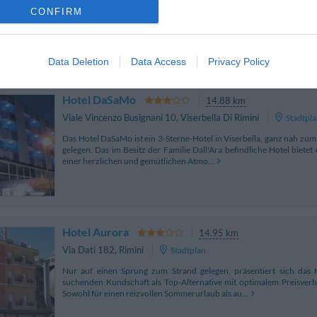
Das Hotel Moderno bietet eine optimale Lage im Panorama von Rimin
CONFIRM
Bahnhof und den Bushaltestellen zum Zentrum entfernt. Unsere Zi
Art gehalten, um den Gästen während ihres Aufen...
Data Deletion
Data Access
Privacy Policy
Hotel DaSaMo
14.88 km
Viale Vincenzo Busignani 10
,
Viserbella Di Rimini
Stadtpl
Das Hotel DaSaMo ist ein 3-Sterne-Hotel in Viserbella, ganz nah zu
gelegen. Das im Besitz der Familie Dall'Ara befindliche Hotel bietet
einer herzlichen und gemütlichen Atmo...
Hotel Aurora
14.95 km
Via Dati 182
,
Rimini
Stadtplan
Nur auf einen Sprung zum Strand gelegen, präsentiert sich das 
suchenden Kundschaft als Top-Alternative mit optimalem Preisverhä
Sowohl für einen reizvollen Sommerurlaub als au...