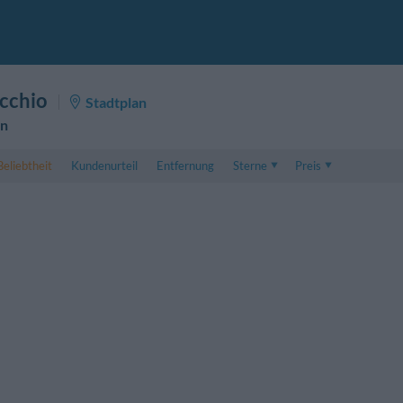
cchio
Stadtplan
en
Beliebtheit
Kundenurteil
Entfernung
Sterne
Preis
Preis
5 . . 1
Preis für Doppelzimmer
1 . . 5
Preis für Dreibettzimme