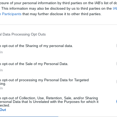
losure of your personal information by third parties on the IAB’s list of
Hotel Amba
14.87 km
. This information may also be disclosed by us to third parties on the
IA
Participants
that may further disclose it to other third parties.
Lungomare Toscanelli 148
,
Rimini
Stadtplan
Das Hotel Amba liegt an der Küstenstraße von Viserba im Herzen
Haus ist der ideale Ort für einen entspannten Urlaubsaufenthalt 
Zielen der Umgebung wie den Wasserparks, Mirabiland...
l Data Processing Opt Outs
o opt-out of the Sharing of my personal data.
In
Hotel Busignani
14.78 km
Via Avisio 15
,
Rimini
Stadtplan
o opt-out of the Sale of my Personal Data.
In
L'Hotel Busignani si trova vicino alla Nuova Darsena di Rimini, a Rivabe
Le zone comuni, le camere, il caffè bistrot e il ristorante sono concep
confortevole e sereno, do...
to opt-out of processing my Personal Data for Targeted
ing.
In
o opt-out of Collection, Use, Retention, Sale, and/or Sharing
ersonal Data that Is Unrelated with the Purposes for which it
Hotel Moderno
14.98 km
lected.
Out
Piazzale Cesare Battisti 16
,
Rimini
Stadtplan