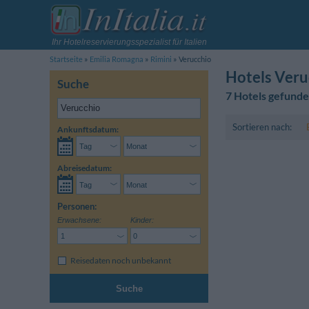
Ihr Hotelreservierungsspezialist für Italien
Startseite
Emilia Romagna
Rimini
Verucchio
Hotels Veru
Suche
7 Hotels gefund
Sortieren nach:
Ankunftsdatum:
Abreisedatum:
Personen:
Erwachsene:
Kinder:
Reisedaten noch unbekannt
Suche