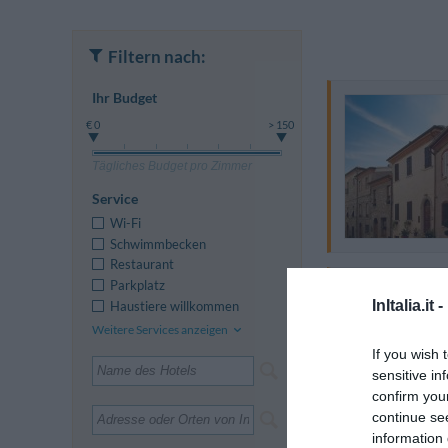
Filtern nach:
Ihr Budget
€ 0
> 150
Tägliches Budget pro Zimmer
Service
Wi-Fi
Schwimmbecken
Restaurant
Parkplatz
InItalia.it -
Haustiere willkommen
Weitere Services anzeigen
If you wish 
sensitive in
confirm you
continue se
information 