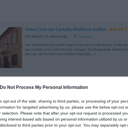
Hotel Oste del Castello Wellness & Bike
Via Martiri 10
,
Verrucchio
Stadtplan
Das Hotel Oste del Castello liegt im Herzen von Verucchio, hinter d
aus Grotten und unterirdischen Gängen, die die gesamte Altstadt d
dem 18. Jahrhundert ist mit edlen Materialie...
Hotel Silvana
6.57 km von Verucchio
Do Not Process My Personal Information
Via Del Serrone 17
,
Murata
Stadtplan
Hotel Silvana è un accogliente hotel a conduzione familiare situato nel
to opt-out of the sale, sharing to third parties, or processing of your per
dal centro della storica Repubblica. Il comodo Ristorante interno, la pi
formation for targeted advertising by us, please use the below opt-out s
e ombrelloni (solo durant...
r selection. Please note that after your opt-out request is processed y
eing interest-based ads based on personal information utilized by us or
disclosed to third parties prior to your opt-out. You may separately opt-