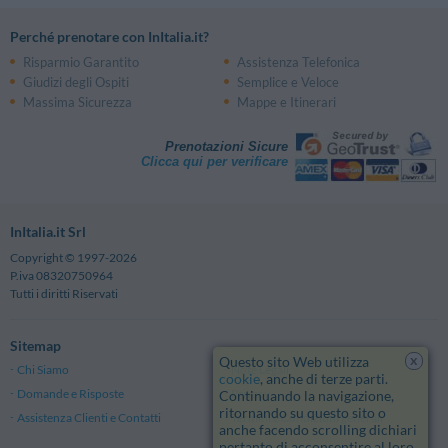
Perché prenotare con InItalia.it?
Risparmio Garantito
Assistenza Telefonica
Giudizi degli Ospiti
Semplice e Veloce
Massima Sicurezza
Mappe e Itinerari
Prenotazioni Sicure
Clicca qui per verificare
InItalia.it Srl
Copyright © 1997-2026
P.iva 08320750964
Tutti i diritti Riservati
Sitemap
x
Questo sito Web utilizza
Chi Siamo
Note Legali
cookie
, anche di terze parti.
Domande e Risposte
Privacy
Continuando la navigazione,
ritornando su questo sito o
Assistenza Clienti e Contatti
Termini e Condizioni generali
anche facendo scrolling dichiari
pertanto di acconsentire al loro