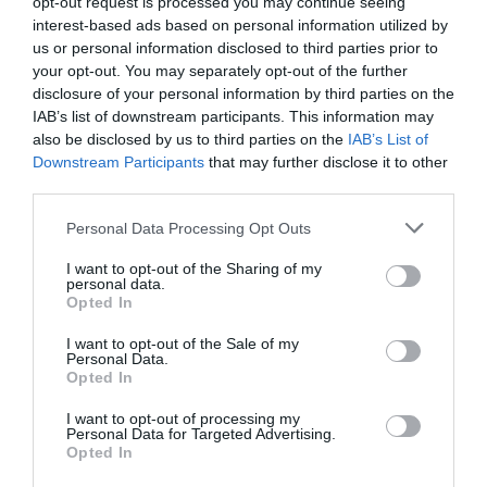
opt-out request is processed you may continue seeing
Favoloso
8.8
interest-based ads based on personal information utilized by
/10
us or personal information disclosed to third parties prior to
TARIFFE
your opt-out. You may separately opt-out of the further
disclosure of your personal information by third parties on the
Hotel Marconi
IAB’s list of downstream participants. This information may
also be disclosed by us to third parties on the
IAB’s List of
6.19 km
dal centro
Downstream Participants
that may further disclose it to other
Eccellente
9.2
/10
third parties.
TARIFFE
Personal Data Processing Opt Outs
Hotel Al Cason
I want to opt-out of the Sharing of my
personal data.
Opted In
5.62 km
dal centro
Favoloso
8.7
/10
I want to opt-out of the Sale of my
Personal Data.
TARIFFE
Opted In
Albergo Antica Corte Marchesini
I want to opt-out of processing my
Personal Data for Targeted Advertising.
Opted In
13.91 km
dal centro