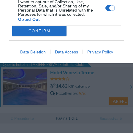
Eccezionale
10
I want to opt-out of Collection, Use,
/10
Retention, Sale, and/or Sharing of my
TARIFFE
Personal Data that Is Unrelated with the
Purposes for which it was collected.
Opted Out
Villa Ducale
CONFIRM
12.62 km
dal centro
Eccellente
9.4
/10
Data Deletion
Data Access
Privacy Policy
TARIFFE
Questo hotel ha TARIFFE PRIVATE InItalia Club!
Hotel Venezia Terme
14.82 km
dal centro
Eccellente
9
/10
TARIFFE
Pagina 1 di 1
Precedente
Successiva