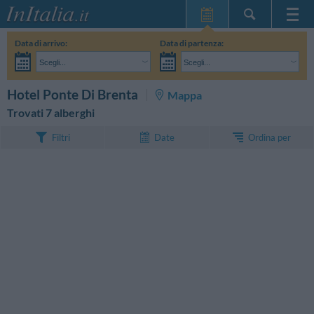
Home Page
Data di arrivo:
Data di partenza:
Le mie Prenotazioni
Scegli...
Scegli...
InItalia Club
Adulti:
Non ho ancora deciso le date del mio soggiorno
Bambini:
CERCA
Hotel Ponte Di Brenta
Mappa
Lingua
Trovati 7 alberghi
Ordina per
Filtri
Date