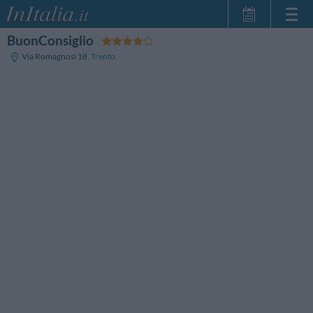
BuonConsiglio
Home Page
Via Romagnosi 18
,
Trento
Minhas reservas
InItalia Club
Língua