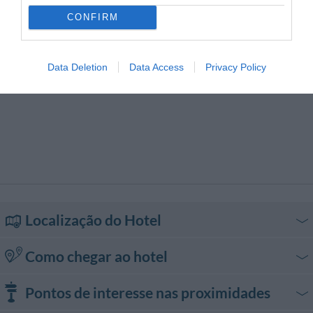
CONFIRM
Data Deletion
Data Access
Privacy Policy
Localização do Hotel
Como chegar ao hotel
De automóvel
Pontos de interesse nas proximidades
Rodovia A22 Modena - Brennero, saída Tranto Centro. Seguir em direção
ao Centro Città.