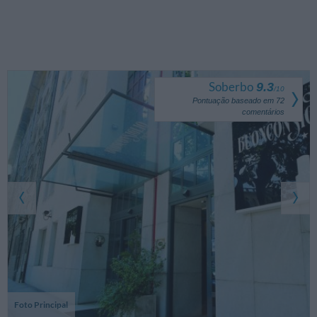
Soberbo
9.3
/
10
Pontuação baseado em
72
comentários
Foto Principal