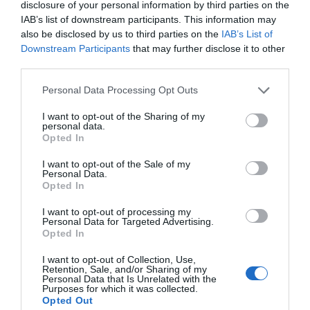
disclosure of your personal information by third parties on the
IAB’s list of downstream participants. This information may
Aceitam-se Animais de Pequeno
Ar condicionado nas áreas
Restaurante e Bar
also be disclosed by us to third parties on the
IAB’s List of
Porte
comuns
Downstream Participants
that may further disclose it to other
Check-In e Check-out Rápidos
Cofre
O hotel tem um ótimo bar com varanda, para passar tranquilos momentos
Conexão a Internet
Depósito de Bagagens
third parties.
Descrição Sala de Reuniões/Sala
de descontração.
Elevador
Equipe Poliglota
Meetings/Sala de Congressos
Informações Turísticas
Internet Point
Personal Data Processing Opt Outs
O café da manhã é servido como bufê.
Porteiro
Recepção 24 horas
O hotel dispõe de uma sala de reuniões com capacidade para receber até
I want to opt-out of the Sharing of my
Sala de Leitura
Sala de TV
Serviços Pagos
60 pessoas, com ar condicionado e os mais modernos sistemas de áudio e
personal data.
vídeo, gravador de vídeo, projetor de slides, Power-Point e retroprojetor.
Opted In
Aceitam-se Animais
Bar
Características do hotel
Cafeteria
Estacionamento Externo
I want to opt-out of the Sale of my
Conveniado
Personal Data.
Apartamento com isolamento
Apartamentos Não Fumantes
Estacionamento Externo na rua
Jornais
Opted In
acústico
Apartamentos VIP
Lanchonete
Lavanderia
Hotel Business
Hotel design
I want to opt-out of processing my
Passagem de roupa
Serviço de Cópias
Personal Data for Targeted Advertising.
Serviço de Fax
Opted In
I want to opt-out of Collection, Use,
Retention, Sale, and/or Sharing of my
Personal Data that Is Unrelated with the
Purposes for which it was collected.
Opted Out