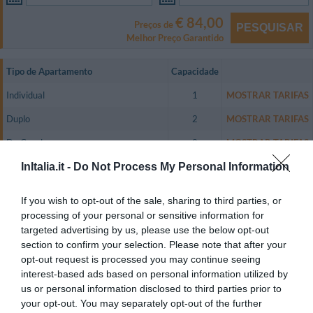
€ 84,00
Preços de
PESQUISAR
Melhor Preço Garantido
Tipo de Apartamento
Capacidade
Individual
1
MOSTRAR TARIFAS
Duplo
2
MOSTRAR TARIFAS
De Casal
2
MOSTRAR TARIFAS
InItalia.it -
Do Not Process My Personal Information
Dupla uso Individual
1
MOSTRAR TARIFAS
Os apartamentos são amplos e confortáveis, com decoração moderna,
If you wish to opt-out of the sale, sharing to third parties, or
isolamento acústico, ar condicionado, cofre, TV em cores com canais via
processing of your personal or sensitive information for
satélite, Sky TV, frigobar, telefone com discagem direta, conexão Wi-Fi a
Internet e banheiro privativo.
targeted advertising by us, please use the below opt-out
section to confirm your selection. Please note that after your
Apartamentos disponíveis: Individual, Duplo, De Casal, Dupla uso
opt-out request is processed you may continue seeing
Individual.
interest-based ads based on personal information utilized by
us or personal information disclosed to third parties prior to
your opt-out. You may separately opt-out of the further
Serviços Inclusos no preço