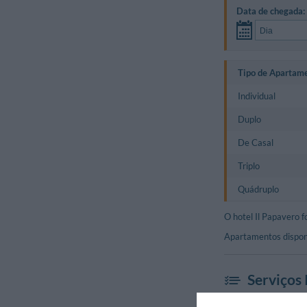
Data de chegada:
Tipo de Apartam
Individual
Duplo
De Casal
Triplo
Quádruplo
O hotel Il Papavero 
Apartamentos disponív
Serviços 
Ar condicion