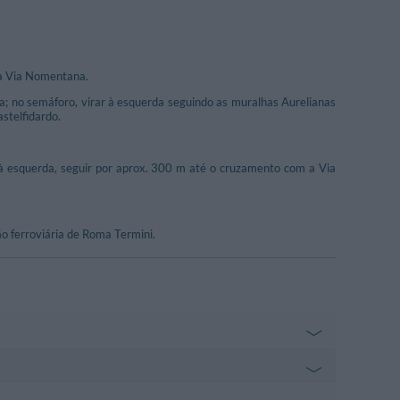
 a Via Nomentana.
a; no semáforo, virar à esquerda seguindo as muralhas Aurelianas
astelfidardo.
r à esquerda, seguir por aprox. 300 m até o cruzamento com a Via
o ferroviária de Roma Termini.
1.66 km