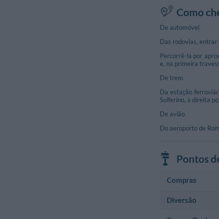
Como che
De automóvel
Das rodovias, entrar
Percorrê-la por apro
e, na primeira traves
De trem
Da estação ferroviár
Solferino, à direita 
De avião
Do aeroporto de Roma
Pontos d
Compras
Diversão
Shopping Center
Galleria Esed