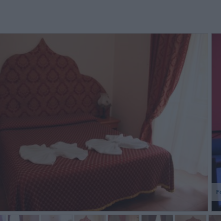
p of coffee is not breakfast...
L'Hotel rappresenta una buona
Very go
soluzione per una breve
Only th
permanenza a Roma in zona
cleaner
Termini e quindi con comodi
very ea
collegamenti per raggiungere...
are...
Juozas,
Roberto,
Irlanda
Itália
F