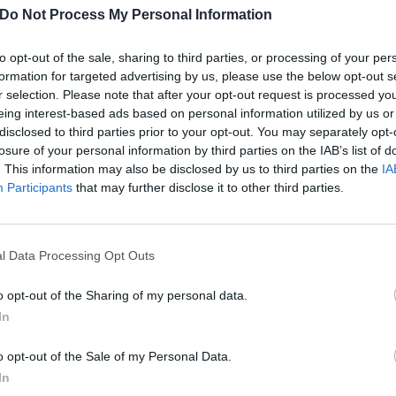
Equipe Poliglota
Do Not Process My Personal Information
Recepção 24 horas
to opt-out of the sale, sharing to third parties, or processing of your per
formation for targeted advertising by us, please use the below opt-out s
nte e Bar
r selection. Please note that after your opt-out request is processed y
eing interest-based ads based on personal information utilized by us or
hotel, é servido o café da manhã: uma bebida quente ou fria com um croissant 
disclosed to third parties prior to your opt-out. You may separately opt-
losure of your personal information by third parties on the IAB’s list of
 Pagos
. This information may also be disclosed by us to third parties on the
IA
Participants
that may further disclose it to other third parties.
parelhagem para Meeting /
Banco Excursões
Bilheteria Hidroaviões
ternet
Internet Point
aby Sitting
Serviço de Cópias
l Data Processing Opt Outs
ntérpretes
Serviço de Limusine
dade
Transfer da/para a Feira
o opt-out of the Sharing of my personal data.
para o Porto
In
o opt-out of the Sale of my Personal Data.
sticas do hotel
In
os Não Fumantes
Apartamentos para família