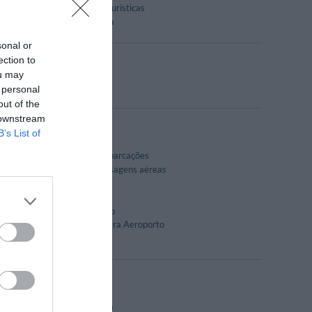
Informações Turísticas
Sala de Leitura
sonal or
ection to
ou may
 personal
simples ou recheado.
out of the
 downstream
B’s List of
Bilheteria Embarcações
Bilheteria passagens aéreas
Jornais
Serviço de Fax
Serviço médico
Transfer do/para Aeroporto
Casa Histórica