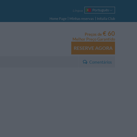
Português
Língua
Italiano
Home Page
Minhas reservas
InItalia Club
English
Français
€ 60
Preços de
Deutsch
Melhor Preço Garantido
Español
RESERVE AGORA
Русский
Polski
Comentários