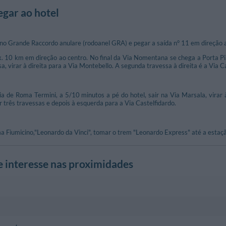
gar ao hotel
 no Grande Raccordo anulare (rodoanel GRA) e pegar a saída n° 11 em direção
x. 10 km em direção ao centro. No final da Via Nomentana se chega a Porta Pi
sa, virar à direita para a Via Montebello. A segunda travessa à direita é a Via C
ia de Roma Termini, a 5/10 minutos a pé do hotel, sair na Via Marsala, vira
por três travessas e depois à esquerda para a Via Castelfidardo.
 Fiumicino,"Leonardo da Vinci", tomar o trem "Leonardo Express" até a estaçã
e interesse nas proximidades
ra
610 m
Via Frattina