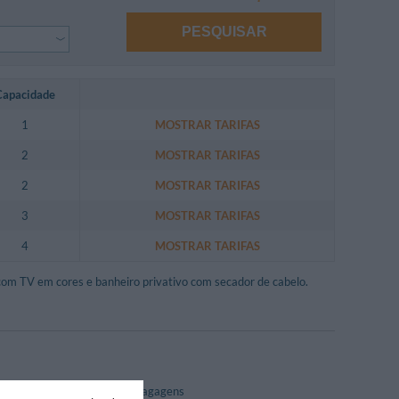
PESQUISAR
Capacidade
1
MOSTRAR TARIFAS
2
MOSTRAR TARIFAS
2
MOSTRAR TARIFAS
3
MOSTRAR TARIFAS
4
MOSTRAR TARIFAS
com TV em cores e banheiro privativo com secador de cabelo.
Depósito de Bagagens