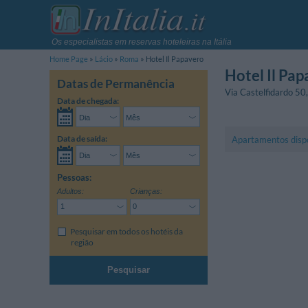
Os especialistas em reservas hoteleiras na Itália
Home Page
Lácio
Roma
Hotel Il Papavero
Hotel Il Pa
Datas de Permanência
Via Castelfidardo 50
Data de chegada:
Data de saída:
Apartamentos disp
Pessoas:
Adultos:
Crianças:
Pesquisar em todos os hotéis da
região
Pesquisar