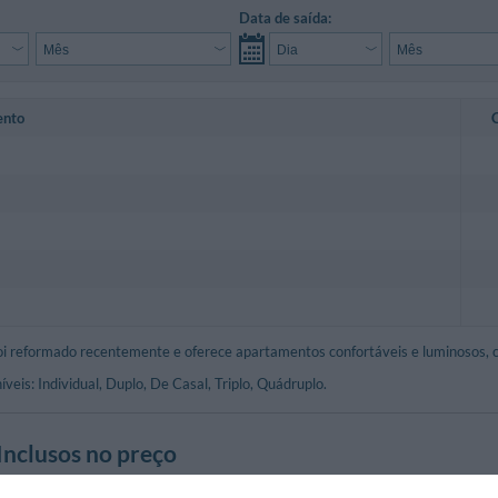
Data de saída:
ento
foi reformado recentemente e oferece apartamentos confortáveis e luminosos, 
eis: Individual, Duplo, De Casal, Triplo, Quádruplo.
Inclusos no preço
ado nas áreas comuns
Check-In e Check-out Rápidos