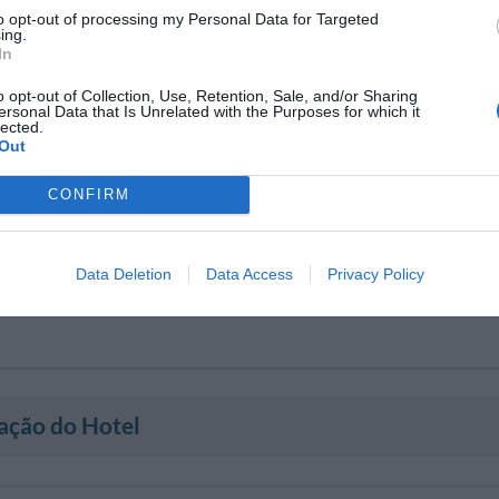
rico
Gay Friendly
to opt-out of processing my Personal Data for Targeted
ing.
In
o opt-out of Collection, Use, Retention, Sale, and/or Sharing
ersonal Data that Is Unrelated with the Purposes for which it
lected.
Out
CONFIRM
Data Deletion
Data Access
Privacy Policy
ação do Hotel