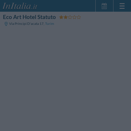
Eco Art Hotel Statuto
Home Page
Via Principi D'acata 17
,
Turim
Minhas reservas
InItalia Club
Língua