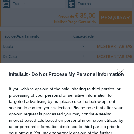
Escolha...
Escolha...
€ 35,00
Preços de
PESQUISAR
Melhor Preço Garantido
Tipo de Apartamento
Capacidade
Duplo
2
MOSTRAR TARIFAS
De Casal
2
MOSTRAR TARIFAS
Triplo
3
MOSTRAR TARIFAS
InItalia.it -
Do Not Process My Personal Information
Dupla uso Individual
1
MOSTRAR TARIFAS
If you wish to opt-out of the sale, sharing to third parties, or
Os apartamentos são de várias cores e categorias, e dispõem de conexão
Wi-Fi a Internet, ar condicionado, telefone a discagem direta, banheiro
processing of your personal or sensitive information for
privativo.
targeted advertising by us, please use the below opt-out
A pedido, são disponíveis apartamentos com varanda.
section to confirm your selection. Please note that after your
opt-out request is processed you may continue seeing
Apartamentos disponíveis: Duplo, De Casal, Triplo, Dupla uso Individual.
interest-based ads based on personal information utilized by
us or personal information disclosed to third parties prior to
your opt-out. You may separately opt-out of the further