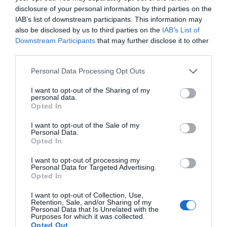
Serviços Inclusos no preço
disclosure of your personal information by third parties on the
IAB’s list of downstream participants. This information may
Aceitam-se Animais de Pequeno
Ar condicionado nas áreas
also be disclosed by us to third parties on the
IAB’s List of
Restaurante e Bar
Porte
comuns
Downstream Participants
that may further disclose it to other
Biblioteca
Centro de Fitness / Academia
third parties.
A disposição dos hóspedes há um espaço para preparar bebidas em
Check-In e Check-out Rápidos
Conexão a Internet
Descrição Sala de Reuniões/Sala
completa liberdade.
Dardos
Elevador
Meetings/Sala de Congressos
Personal Data Processing Opt Outs
Equipe Poliglota
Informações Turísticas
Internet Point
Jornais
A sala de reuniões há capacidade para 20 pessoas e é ideal para eventos
I want to opt-out of the Sharing of my
Recepção 24 horas
Sala de Banquetes / Recepções
Serviços Pagos
de qualquer tipo.
personal data.
Sala de Leitura
Sala de TV
Opted In
Sala de jogos
Sala de jogos para Crianças
Aceitam-se Animais
Aluguel Moto / Scooter
Características do hotel
Trilhas de bicicleta
I want to opt-out of the Sale of my
Aluguel de Aparelhagem para
Aluguel de Automóvel
Personal Data.
Meeting / Congressos
Aluguel de Bicicletas
Opted In
Apartamento com isolamento
Apartamentos Não Fumantes
Banco Excursões
Bar
acústico
Apartamentos VIP
Bilheteria Embarcações
Bilheteria Hidroaviões
I want to opt-out of processing my
Apartamentos para família
Apartamentos para fumantes
Bilheteria passagens aéreas
Cabeleireiros / Penteados
Personal Data for Targeted Advertising.
Gay Friendly
Hotel Business
Opted In
Cafeteria
Camareira pessoal
Hotel design
Jardim
Ciclismo
Depósito de Bagagens
Jardim suspenso
Playground para crianças
I want to opt-out of Collection, Use,
Estacionamento Interno Coberto
Estacionamento Interno em box
Retention, Sale, and/or Sharing of my
Reformado recentemente
Terraço
Privativo
Personal Data that Is Unrelated with the
Excursões
Kinderheim / Espaços para
Purposes for which it was collected.
crianças
Opted Out