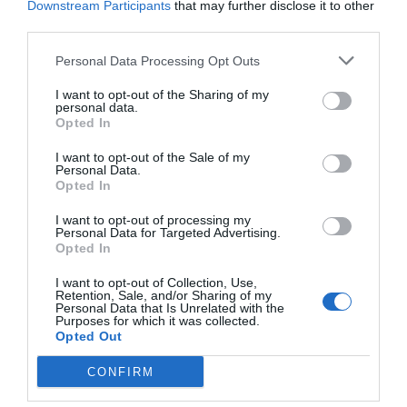
situados no edifício principal.
Downstream Participants
that may further disclose it to other
third parties.
Apartamentos disponíveis: Individual, Duplo, De Casal, De Casal Superior,
Tripla Superior.
Personal Data Processing Opt Outs
I want to opt-out of the Sharing of my
personal data.
Serviços Inclusos no preço
Opted In
Aluguel de Bicicletas
Ar condicionado nas áreas
I want to opt-out of the Sale of my
Restaurante e Bar
comuns
Personal Data.
Camareira pessoal
Ciclismo
Opted In
O restaurante oferece pratos da tradição do Alto Adige, que se completam
Cofre
Conexão a Internet
Serviços Pagos
com criações de influência mediterrânea e italiana.
Cozinha Internacional
Cozinha Típica Local
I want to opt-out of processing my
Personal Data for Targeted Advertising.
Depósito de Bagagens
Elevador
No café da manhã é oferecido um abundante bufê;
Aceitam-se Animais
Aceitam-se Animais de Pequeno
Opted In
Equipe Poliglota
Estacionamento Interno em box
Características do hotel
Porte
Privativo
Bar
Bar da piscina
I want to opt-out of Collection, Use,
Excursões
Hidromassagem
Apartamento com isolamento
Apartamentos Não Fumantes
Cafeteria
Cozinha Dietética
Retention, Sale, and/or Sharing of my
Informações Turísticas
Internet Point
acústico
Apartamentos para Portadores
Personal Data that Is Unrelated with the
Lanche
Lanchonete
Jacuzzi
Massagens
Purposes for which it was collected.
de Deficiência Física
Lavanderia
Lustra-sapatos
Opted Out
Pingue-pongue
Piscina Externa
Apartamentos para família
Casa Histórica
Passagem de roupa
Refeições para grupos
Tour pela cidade
Trilhas de bicicleta
Edifício histórico
Hotel Business
Restaurante
Serviço de Cópias
CONFIRM
Jardim
Jardim suspenso
Serviço de Fax
Serviço de Intérpretes
Reformado recentemente
Terraço