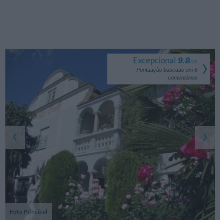
Excepcional
9.8
/
10
Pontuação baseado em
8
comentários
Foto Principal