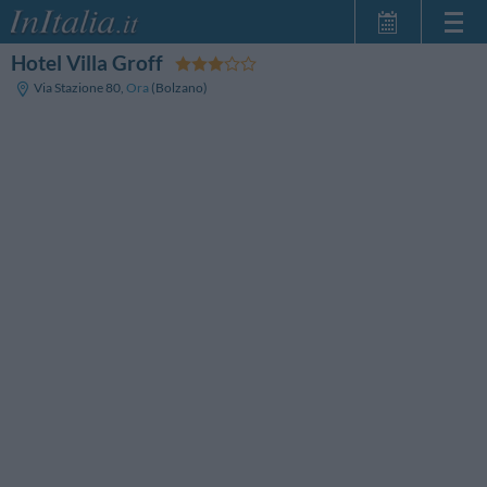
Hotel Villa Groff
Home Page
Via Stazione 80
,
Ora
(Bolzano)
Minhas reservas
InItalia Club
Língua