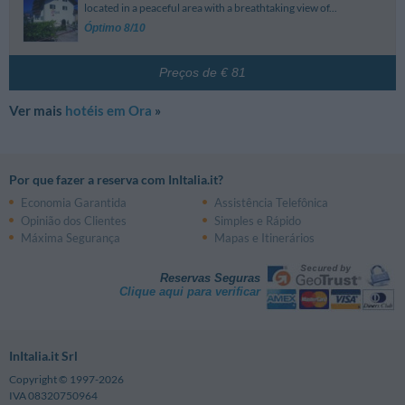
located in a peaceful area with a breathtaking view of...
Óptimo 8/10
Preços de € 81
Ver mais
hotéis em Ora
»
Por que fazer a reserva com InItalia.it?
Economia Garantida
Assistência Telefônica
Opinião dos Clientes
Simples e Rápido
Máxima Segurança
Mapas e Itinerários
Reservas Seguras
Clique aqui para verificar
InItalia.it Srl
Copyright © 1997-2026
IVA 08320750964