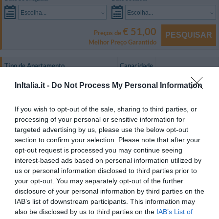
Escolha...
Escolha...
€ 51,00
Preços de
PESQUISAR
Melhor Preço Garantido
Tipo de Apartamento
Capacidade
Individual
1
MOSTRAR TARIFAS
InItalia.it -
Do Not Process My Personal Information
Duplo
2
MOSTRAR TARIFAS
If you wish to opt-out of the sale, sharing to third parties, or
De Casal
2
MOSTRAR TARIFAS
processing of your personal or sensitive information for
targeted advertising by us, please use the below opt-out
De Casal Superior
2
MOSTRAR TARIFAS
section to confirm your selection. Please note that after your
Tripla Superior
3
MOSTRAR TARIFAS
opt-out request is processed you may continue seeing
interest-based ads based on personal information utilized by
O hotel dispõe de 25 apartamentos duplos, no corpo principal e cinco no
us or personal information disclosed to third parties prior to
flat ao lado. Todos os apartamentos são constituídos de ambientes muito
your opt-out. You may separately opt-out of the further
espaçosos para favorecer o repouso, além disso, têm varanda, cofre,
disclosure of your personal information by third parties on the
telefone com despertador, TV em cores 22-28 polegadas com canais via
satélite e banheiro privativo com ducha e secador de cabelo.
IAB’s list of downstream participants. This information may
also be disclosed by us to third parties on the
IAB’s List of
Disponibilidade de conexão Wi-Fi a Internet gratuita nos apartamentos