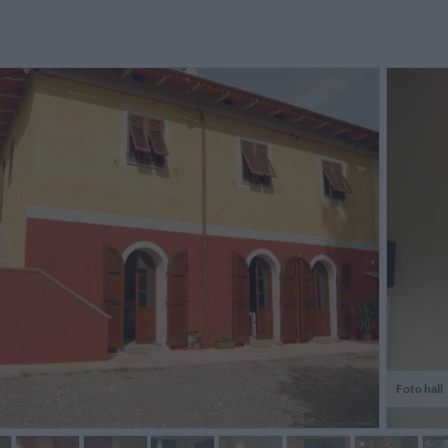
egt in ca. 500m Entfernung zur
Accoglienza calorosa e clima
Nous a
chnellstrasse Florenz-
familiare. Ottima colazione con
super a
sa/Livorno; eigener PKW nötig;
dolci fatti in casa.
aimable
eal für Ausflüge in die Gegend
confort
n Pisa, Li...
copieux 
Martin,
Valeria,
Alemanha
Itália
Foto hall