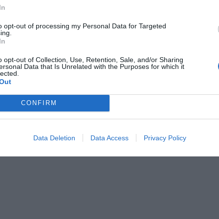
ópias
Serviço de Fax
In
etirada e entrega automóvel
Serviço médico
para a Feira
Transfer do/para Aeroporto
to opt-out of processing my Personal Data for Targeted
ing.
In
sticas do hotel
o opt-out of Collection, Use, Retention, Sale, and/or Sharing
ersonal Data that Is Unrelated with the Purposes for which it
os Não Fumantes
Apartamentos para família
lected.
Playground para crianças
Out
âmica
CONFIRM
Data Deletion
Data Access
Privacy Policy