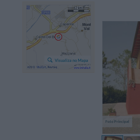
Li
S
Visualiza no Mapa
Pi
id
vo
Foto Principal