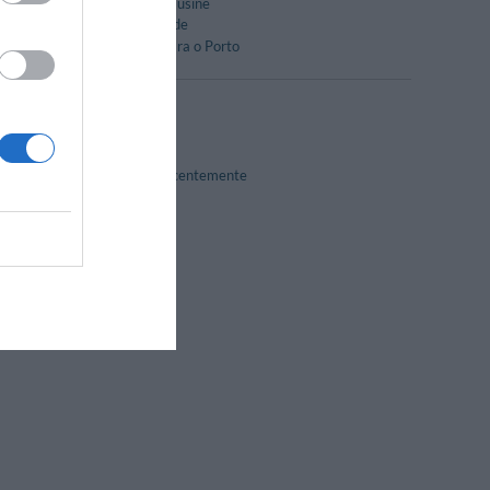
Serviço de Limusine
Tour pela cidade
Transfer do/para o Porto
Gay Friendly
Reformado recentemente