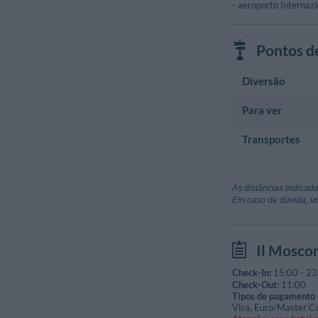
- aeroporto Internazi
Pontos d
Diversão
Para ver
Centro Esportivo
Centro Polisp
Transportes
Monumento Histór
Via Dello Stadi
Pieve Di Sant
Aeroporto
Piazza Indipen
Pieve Di San
Aeroporto Lu
As distâncias indicada
Piazza Della Pi
Capannori (Luc
Em caso de dúvida, vi
Torre E Arco 
Aeroporto Am
Montopoli In V
Florença
Il Mosco
Estação
San Romano M
Check-In:
15:00
-
23
Piazza Della S
Check-Out:
11:00
Tipos de pagamento 
Visa, Euro/Master C