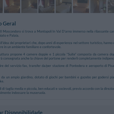
o Geral
 Il Moscondoro si trova a Montopoli In Val D'arno immerso nella rilassante ca
iato e Palaia.
l’idea dei proprietari che, dopo anni di esperienza nel settore turistico, hanno 
e in un ambiente familiare e confortevole.
ruttura propone 4 camere doppie e 1 piccola “Suite” composta da camera dopp
sarà consegnata anche la chiave del portone per renderli completamente indipend
ire del servizio fax, transfer da/per stazione di Pontedera e aeroporto di Pisa
da un ampio giardino, dotato di giochi per bambini e gazebo per godersi piacev
ke.
di taglia media e piccola, ben educati e socievoli, previo accordo con la direzio
almente indossare la museruola.
ar Disponibilidade