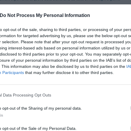
eis: Duplo, De Casal, Triplo, Quádruplo, Dupla uso Individual.
Do Not Process My Personal Information
Inclusos no preço
to opt-out of the sale, sharing to third parties, or processing of your per
Check-out Rápidos
Conexão a Internet
formation for targeted advertising by us, please use the below opt-out s
to Interno em box Privativo
Informações Turísticas
r selection. Please note that after your opt-out request is processed y
eing interest-based ads based on personal information utilized by us or
disclosed to third parties prior to your opt-out. You may separately opt-
nte e Bar
losure of your personal information by third parties on the IAB’s list of
. This information may also be disclosed by us to third parties on the
IA
 in camera o a Buffet nella bellissima sala con volte originali, o in giardino all'ar
Participants
that may further disclose it to other third parties.
 Pagos
l Data Processing Opt Outs
Animais
Aceitam-se Animais de Pequeno Porte
Automóvel
Aluguel de Bicicletas
o opt-out of the Sharing of my personal data.
Cozinha Dietética
Jornais
In
eco
Lavanderia
Passagem de roupa
o opt-out of the Sale of my Personal Data.