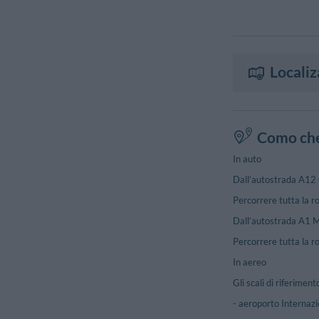
Localiz
Como che
In auto
Dall’autostrada A12 G
Percorrere tutta la r
Dall’autostrada A1 Mi
Percorrere tutta la r
In aereo
Gli scali di riferiment
- aeroporto Internazi