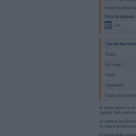
Inserir as datas da
Data de chegada:
Tipo de Apartam
Duplo
De Casal
Triplo
Quádruplo
Dupla uso Individ
Al primo piano la st
ragazzi. Agli ospiti 
Le camere una diversa
pc, bagno privato con
Il cambio delle asciug