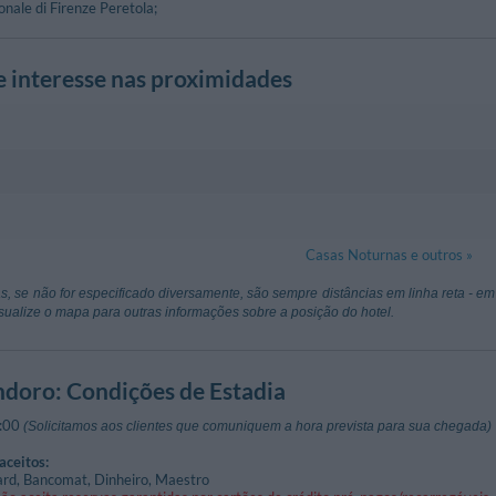
onale di Firenze Peretola;
e interesse nas proximidades
ortivo Osvaldo Martini
4.41 km
ico
o - Castelfranco Di Sotto
a Maria Novella
2.05 km
Torre Di San
Casas Noturnas e outros »
denza - Marti
Piazza San Mat
 Giovanni
2.37 km
Chiesa Di Sa
cca Tassignano
21.82 km
Aeroporto Gal
s, se não for especificado diversamente, são sempre distâncias em linha reta - em
eve - Montopoli In Val D'Arno
Via Francesco 
ca)
Pisa
sualize o mapa para outras informações sobre a posição do hotel.
Di Castruccio
2.55 km
Chiesa Di S.
erigo Vespucci
40.78 km
Aeroporto Di
al D'Arno
Via Santa Luci
Sovicille (Siena
ndoro
: Condições de Estadia
ontopoli Santa Croce
3.44 km
La Rotta
:00
(Solicitamos aos clientes que comuniquem a hora prevista para sua chegada)
tazione - San Romano
aceitos:
ard, Bancomat, Dinheiro, Maestro