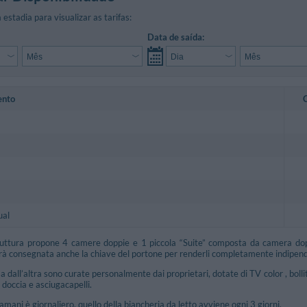
 estadia para visualizar as tarifas:
Data de saída:
ento
ual
ruttura propone 4 camere doppie e 1 piccola “Suite” composta da camera dopp
sarà consegnata anche la chiave del portone per renderli completamente indipend
 dall’altra sono curate personalmente dai proprietari, dotate di TV color , bolli
 doccia e asciugacapelli.
amani è giornaliero, quello della biancheria da letto avviene ogni 3 giorni.