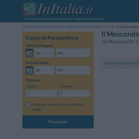
Os especialistas em reservas hoteleiras na Itália
Home Page
Toscana
Pisa
Montopoli In Val D'arno
Marti
Il Moscondoro
Il Moscond
Datas de Permanência
Via Musciano 220
,
5
Data de chegada:
Data de saída:
Apartamentos disp
Pessoas:
Adultos:
Crianças:
Pesquisar em todos os hotéis da
região
Pesquisar