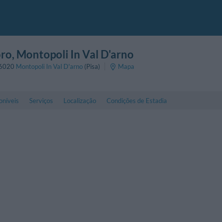
oro
, Montopoli In Val D'arno
6020
Montopoli In Val D'arno
(Pisa)
Mapa
oníveis
Serviços
Localização
Condições de Estadia