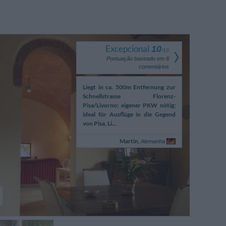
Excepcional
10
/
10
Pontuação baseado em
6
comentários
vons passé quatre jours
Liegt in ca. 500m Entfernung zur
Accoglienza
gréables, l’accueil très
Schnellstrasse Florenz-
familiare. O
 et généreux et les lits
Pisa/Livorno; eigener PKW nötig;
dolci fatti in c
ables. Le petit déjeuner
ideal für Ausflüge in die Gegend
ave...
von Pisa, Li...
Eugenia,
Martin,
Suíça
Alemanha
Fo