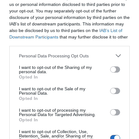
Individual, Duplo Deluxe, De Casal Deluxe, Apartamento Familiar (2
us or personal information disclosed to third parties prior to
Adultos + 2 Crianças).
your opt-out. You may separately opt-out of the further
disclosure of your personal information by third parties on the
IAB’s list of downstream participants. This information may
Serviços Inclusos no preço
also be disclosed by us to third parties on the
IAB’s List of
Downstream Participants
that may further disclose it to other
Ar condicionado nas áreas
Biblioteca
third parties.
Restaurante e Bar
comuns
Check-In e Check-out Rápidos
Cofre
Conexão a Internet
Personal Data Processing Opt Outs
Il Chiostro restaurant provides a warm environment with elegant
Cozinha Típica Local
Depósito de Bagagens
Descrição Sala de Reuniões/Sala
furnishings and exquisite dishes of typical Mediterranean cuisine, all of
Elevador
Equipe Poliglota
which are accompanied by an excellent selection of fine wines.
Meetings/Sala de Congressos
I want to opt-out of the Sharing of my
Estacionamento Externo na rua
Informações Turísticas
personal data.
Opted In
Internet Point
Jornais
The hotel has 4 meeting rooms that can comfortably accommodate up to
Serviços Pagos
Kinderheim / Espaços para
Porteiro
500 people with natural lighting and convenient modern technology.
crianças
I want to opt-out of the Sale of my
Recepção 24 horas
Personal Data.
Aluguel de Aparelhagem para
Aluguel de Automóvel
Sala de Leitura
Sala de TV
Opted In
Características do hotel
Meeting / Congressos
Banco Excursões
Bar
Bilheteria Embarcações
I want to opt-out of processing my
Apartamento com isolamento
Apartamentos Não Fumantes
Bilheteria Hidroaviões
Bilheteria passagens aéreas
Personal Data for Targeted Advertising.
acústico
Apartamentos VIP
Cafeteria
Cozinha Dietética
Opted In
Apartamentos para Portadores
Apartamentos para família
Estacionamento Externo
Estacionamento Interno Coberto
de Deficiência Física
Apartamentos para fumantes
Conveniado
I want to opt-out of Collection, Use,
Estacionamento Interno em box
Edifício histórico
Gay Friendly
Retention, Sale, and/or Sharing of my
Privativo