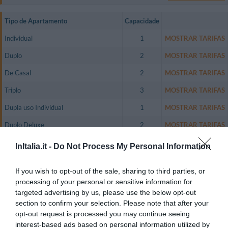
Tipo de Apartamento
Capacidade
Individual
1
MOSTRAR TARIFAS
Duplo
2
MOSTRAR TARIFAS
De Casal
2
MOSTRAR TARIFAS
Triplo
3
MOSTRAR TARIFAS
Dupla uso Individual
1
MOSTRAR TARIFAS
Duplo Deluxe
2
MOSTRAR TARIFAS
De Casal Deluxe
2
MOSTRAR TARIFAS
InItalia.it -
Do Not Process My Personal Information
Apartamento Familiar (2 Adultos + 2
4
MOSTRAR TARIFAS
Crianças)
If you wish to opt-out of the sale, sharing to third parties, or
processing of your personal or sensitive information for
The hotel has 43 different guest rooms, all of which include satellite colour
targeted advertising by us, please use the below opt-out
television, air conditioning, a safety deposit box, internet access and an en
section to confirm your selection. Please note that after your
suite bathroom with complimentary toiletries.
opt-out request is processed you may continue seeing
Apartamentos disponíveis: Individual, Duplo, De Casal, Triplo, Dupla uso
interest-based ads based on personal information utilized by