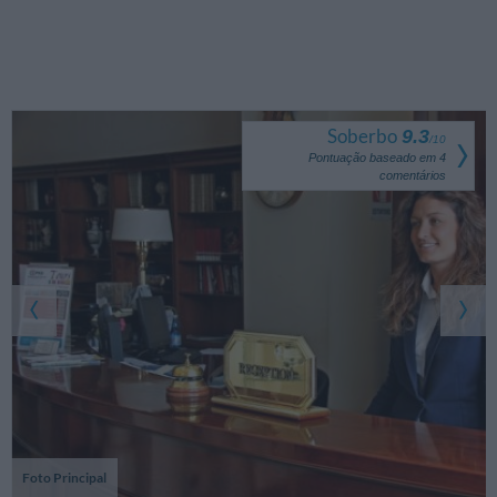
Soberbo
9.3
/
10
Pontuação baseado em
4
comentários
Foto Principal