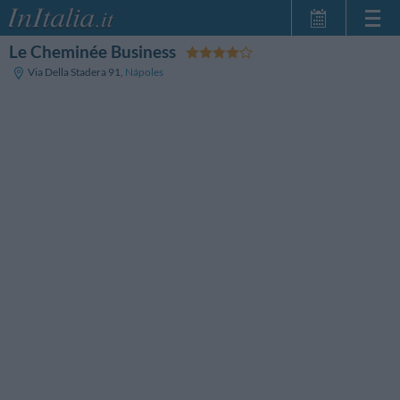
Le Cheminée Business
Home Page
Via Della Stadera 91
,
Nápoles
Minhas reservas
InItalia Club
Língua