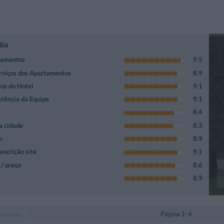
dia
tamentos
9.5
rviços dos Apartamentos
8.9
ços do Hotel
9.1
stência da Equipe
9.1
8.4
a cidade
8.3
o
8.9
escrição site
9.1
/ preço
8.6
8.9
Página 1-4
eriores