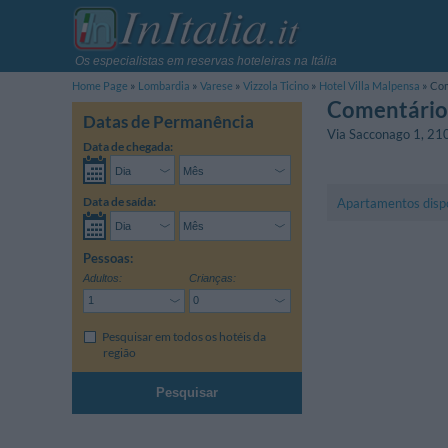
Os especialistas em reservas hoteleiras na Itália
Home Page
Lombardia
Varese
Vizzola Ticino
Hotel Villa Malpensa
Com
Comentários
Datas de Permanência
Via Sacconago 1
,
21
Data de chegada:
Data de saída:
Apartamentos disp
Pessoas:
Adultos:
Crianças:
Pesquisar em todos os hotéis da
região
Pesquisar