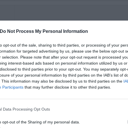
Você se hospedaria novamente nesse hotel?
SIM
Do Not Process My Personal Information
to opt-out of the sale, sharing to third parties, or processing of your per
formation for targeted advertising by us, please use the below opt-out s
r selection. Please note that after your opt-out request is processed y
Le personnel à la réception ont été d'une très grande gentillesse. J
eing interest-based ads based on personal information utilized by us or
j'aurai de nouveau à prendre un vol très tôt le matin.
disclosed to third parties prior to your opt-out. You may separately opt-
losure of your personal information by third parties on the IAB’s list of
Você se hospedaria novamente nesse hotel?
SIM
. This information may also be disclosed by us to third parties on the
IA
Participants
that may further disclose it to other third parties.
Você se hospedaria novamente nesse hotel?
SIM
l Data Processing Opt Outs
o opt-out of the Sharing of my personal data.