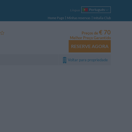
Português
Língua
Italiano
Home Page
Minhas reservas
InItalia Club
English
Français
€ 70
Preços de
Deutsch
Melhor Preço Garantido
Español
RESERVE AGORA
Русский
Polski
Voltar para propriedade