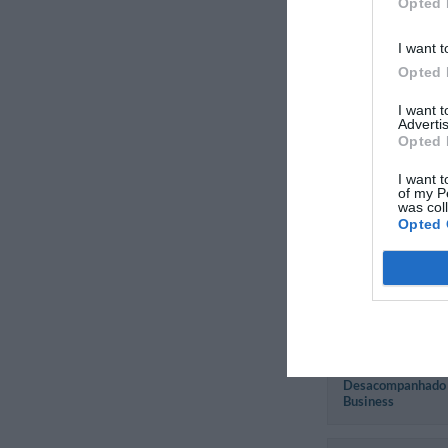
Opted 
Yvan
Itália
I want t
Outubro 2011
Opted 
Viajante
Desacompanhado
Business
I want 
Advertis
Opted 
Aslaug
I want t
Noruega
of my P
was col
Outubro 2011
Opted 
Família com filho
adultos
Antonio
Itália
Outubro 2011
Viajante
Desacompanhado
Business