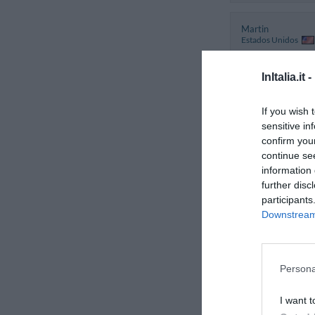
Martin
Estados Unidos
Outubro 2012
Viajante
InItalia.it -
Desacompanhado
Business
If you wish 
sensitive in
Claudia
confirm you
Itália
continue se
Novembro 2011
information 
Viajante
further disc
Desacompanhado
participants
Business
Downstream 
Cyril
França
Persona
Outubro 2011
I want t