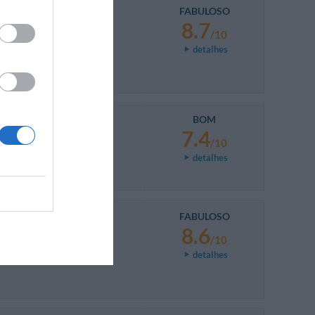
FABULOSO
8.7
/10
detalhes
BOM
7.4
/10
detalhes
FABULOSO
8.6
/10
detalhes