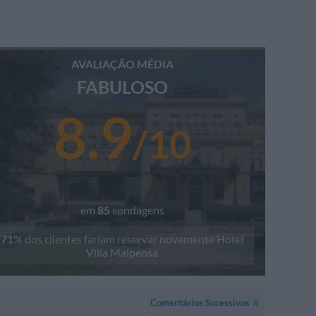
AVALIAÇÃO MÉDIA
FABULOSO
8.9
/
10
em
85
sondagens
71
% dos clientes fariam reservar novamente
Hotel
Villa Malpensa
Comentários Sucessivos