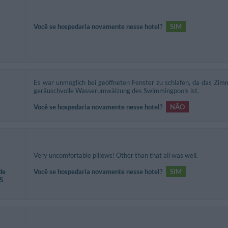
Você se hospedaria novamente nesse hotel?
SIM
Es war unmöglich bei geöffneten Fenster zu schlafen, da das Zimm
geräuschvolle Wasserumwälzung des Swimmingpools ist.
Você se hospedaria novamente nesse hotel?
NÃO
Very uncomfortable pillows! Other than that all was well.
de
Você se hospedaria novamente nesse hotel?
SIM
35