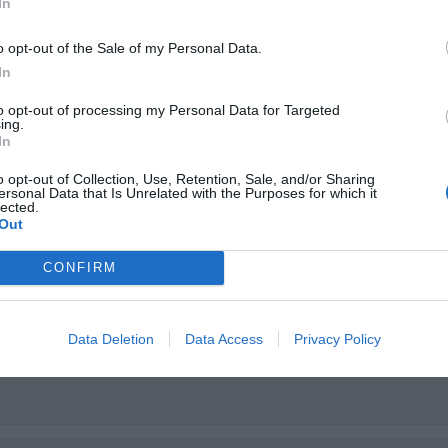
In
o opt-out of the Sale of my Personal Data.
Você se hospedaria novamente nesse hotel?
SIM
In
to opt-out of processing my Personal Data for Targeted
ing.
In
o opt-out of Collection, Use, Retention, Sale, and/or Sharing
We had to pay for the internet if we used it for more than 1/2 hour.
ersonal Data that Is Unrelated with the Purposes for which it
lected.
Você se hospedaria novamente nesse hotel?
NÃO SEI
Out
s
CONFIRM
Data Deletion
Data Access
Privacy Policy
Você se hospedaria novamente nesse hotel?
SIM