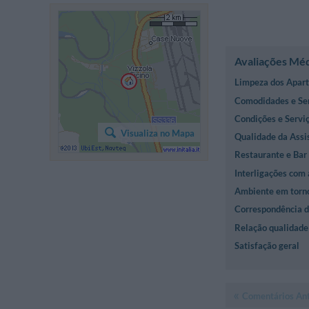
Avaliações Mé
Limpeza dos Apar
Comodidades e Se
Condições e Servi
Visualiza no Mapa
Qualidade da Assi
Restaurante e Bar
Interligações com 
Ambiente em torn
Correspondência d
Relação qualidade 
Satisfação geral
Comentários Ant