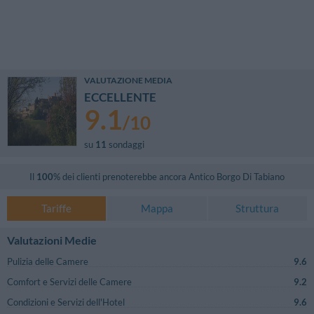
VALUTAZIONE MEDIA
ECCELLENTE
9.1
/
10
su
11
sondaggi
Il
100
% dei clienti prenoterebbe ancora
Antico Borgo Di Tabiano
Tariffe
Mappa
Struttura
Valutazioni Medie
Pulizia delle Camere
9.6
Comfort e Servizi delle Camere
9.2
Condizioni e Servizi dell'Hotel
9.6