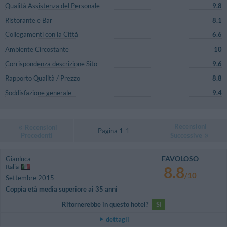
Qualità Assistenza del Personale
9.8
Ristorante e Bar
8.1
Collegamenti con la Città
6.6
Ambiente Circostante
10
Corrispondenza descrizione Sito
9.6
Rapporto Qualità / Prezzo
8.8
Soddisfazione generale
9.4
Recensioni
Recensioni
Pagina 1-1
Precedenti
Successive
FAVOLOSO
Gianluca
Italia
8.8
/10
Settembre 2015
Coppia età media superiore ai 35 anni
Ritornerebbe in questo hotel?
SI
dettagli