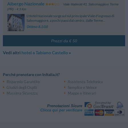
Albergo Nazionale
Viale Matteotti 43
,
Salsomaggiore Terme
(PR)
- 4.3 Km
L'Hotel Nazionale sorge sul sul principale Viale d'ingresso di
Salsomaggiore, a pochi passi dal centro, dalle Terme...
Ottimo 8.1/10
Prezzi da € 50
Vedi altri
hotel a Tabiano Castello
»
Perché prenotare con InItalia.it?
Risparmio Garantito
Assistenza Telefonica
Giudizi degli Ospiti
Semplice e Veloce
Massima Sicurezza
Mappe e Itinerari
Prenotazioni Sicure
Clicca qui per verificare