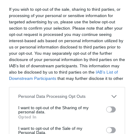
Ritornerebbe in questo hotel?
SI
If you wish to opt-out of the sale, sharing to third parties, or
dettagli
processing of your personal or sensitive information for
targeted advertising by us, please use the below opt-out
BUONO
Alessandra
section to confirm your selection. Please note that after your
Italia
7
opt-out request is processed you may continue seeing
/10
Agosto 2013
interest-based ads based on personal information utilized by
Coppia età media superiore ai 35 anni
us or personal information disclosed to third parties prior to
Ritornerebbe in questo hotel?
SI
your opt-out. You may separately opt-out of the further
disclosure of your personal information by third parties on the
dettagli
IAB’s list of downstream participants. This information may
also be disclosed by us to third parties on the
IAB’s List of
CARINO
Jose Ramon
Downstream Participants
that may further disclose it to other
Spagna
6.8
/10
third parties.
Giugno 2013
Coppia età media superiore ai 35 anni
Personal Data Processing Opt Outs
Ritornerebbe in questo hotel?
SI
I want to opt-out of the Sharing of my
dettagli
personal data.
Opted In
ECCELLENTE
Eleonora
I want to opt-out of the Sale of my
Italia
9
Personal Data.