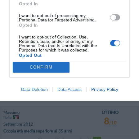
/10
Maggio 2013
Opted In
Viaggiatore con amici/colleghi
I want to opt-out of processing my
Nella mia camera: non c'era uno specchio ad immagine intera. Direi che per
Personal Data for Targeted Advertising.
una donna è di fondamentale importanza. Ristorante: piatti identici per
Opted In
tutte le 3 cene e sempre gli stessi dolci, fino al loro termine.
I want to opt-out of Collection, Use,
Ritornerebbe in questo hotel?
SI
Retention, Sale, and/or Sharing of my
Personal Data that Is Unrelated with the
dettagli
Purposes for which it was collected.
Opted Out
BUONO
Claudia
Italia
7.8
CONFIRM
/10
Novembre 2012
Coppia età media superiore ai 35 anni
Ritornerebbe in questo hotel?
SI
Data Deletion
Data Access
Privacy Policy
dettagli
OTTIMO
Massimo
Italia
8
/10
Settembre 2012
Coppia età media superiore ai 35 anni