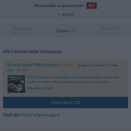
Ritornerebbe in questo hotel?
NO
dettagli
Recensioni
Recensioni
Pagina 1-1
Precedenti
Successive
Altri Hotel nelle vicinanze:
Grand Hotel Villa Irlanda
Lungomare Caboto 6
,
Gaeta
(LT)
- 11.2 Km
Il Villa Irlanda Grand Hotel è un'esclusivo albergo situato nel
Golfo di Gaeta e completamente immerso in un parco ...
Favoloso 8.5/10
Prezzi da € 218
Vedi altri
hotel a Sperlonga
»