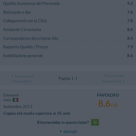
Qualità Assistenza del Personale
9.2
Ristorante e Bar
7.8
Collegamenti con la Città
7.8
Ambiente Circostante
8.6
Corrispondenza descrizione Sito
8.4
Rapporto Qualità / Prezzo
7.9
Soddisfazione generale
8.6
Recensioni
Recensioni
Pagina 1-1
Precedenti
Successive
FAVOLOSO
Giovanni
Italia
8.6
/10
Settembre 2013
Coppia età media superiore ai 35 anni
Ritornerebbe in questo hotel?
SI
dettagli