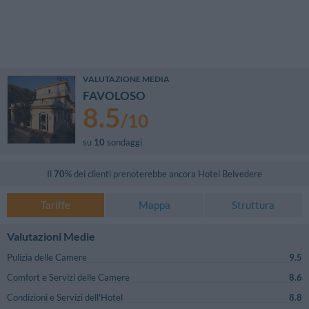
VALUTAZIONE MEDIA
FAVOLOSO
8.5
/
10
su
10
sondaggi
Il
70
% dei clienti prenoterebbe ancora
Hotel Belvedere
Tariffe
Mappa
Struttura
Valutazioni Medie
Pulizia delle Camere
9.5
Comfort e Servizi delle Camere
8.6
Condizioni e Servizi dell'Hotel
8.8