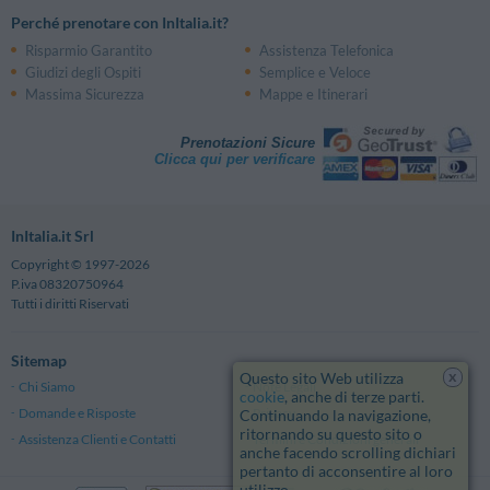
Perché prenotare con InItalia.it?
Risparmio Garantito
Assistenza Telefonica
Giudizi degli Ospiti
Semplice e Veloce
Massima Sicurezza
Mappe e Itinerari
Prenotazioni Sicure
Clicca qui per verificare
InItalia.it Srl
Copyright © 1997-2026
P.iva 08320750964
Tutti i diritti Riservati
Sitemap
x
Questo sito Web utilizza
Chi Siamo
Note Legali
cookie
, anche di terze parti.
Domande e Risposte
Privacy
Continuando la navigazione,
ritornando su questo sito o
Assistenza Clienti e Contatti
Termini e Condizioni generali
anche facendo scrolling dichiari
pertanto di acconsentire al loro
utilizzo.