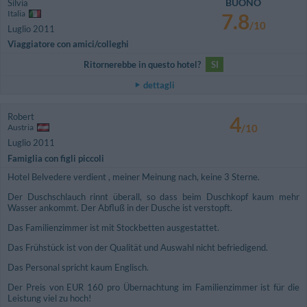
BUONO
Silvia
Italia
7.8
/10
Luglio 2011
Viaggiatore con amici/colleghi
Ritornerebbe in questo hotel?
SI
dettagli
Robert
4
Austria
/10
Luglio 2011
Famiglia con figli piccoli
Hotel Belvedere verdient , meiner Meinung nach, keine 3 Sterne.
Der Duschschlauch rinnt überall, so dass beim Duschkopf kaum mehr
Wasser ankommt. Der Abfluß in der Dusche ist verstopft.
Das Familienzimmer ist mit Stockbetten ausgestattet.
Das Frühstück ist von der Qualität und Auswahl nicht befriedigend.
Das Personal spricht kaum Englisch.
Der Preis von EUR 160 pro Übernachtung im Familienzimmer ist für die
Leistung viel zu hoch!