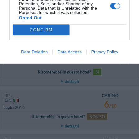
Retention, Sale, and/or Sharing of my
Personal Data that Is Unrelated with the
ECCEZIONALE
Stefano
Purposes for which it was collected.
Spagna
10
Opted Out
/10
Luglio 2011
Famiglia con figli grandi
CONFIRM
Un hotel exquisito en un entorno encantador, rodeado de olivos y
limoneros, con vista al mar, tranquilo y acogedor, a cinco minutos andando
de la ciudad alta de Sperlonga.
Data Deletion
Data Access
Privacy Policy
Gestion familiar, muy simpatica. Habitaciones excelentes. Recomendado
para familias con ninos mayores sin miedo a paseos cuesta arriba y abajo.
Ritornerebbe in questo hotel?
SI
dettagli
CARINO
Elisa
Italia
6
/10
Luglio 2011
Ritornerebbe in questo hotel?
NON SO
dettagli