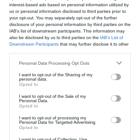
Ritornerebbe in questo hotel?
NON SO
interest-based ads based on personal information utilized by
us or personal information disclosed to third parties prior to
dettagli
your opt-out. You may separately opt-out of the further
disclosure of your personal information by third parties on the
BUONO
Graziella
IAB’s list of downstream participants. This information may
Italia
7.4
also be disclosed by us to third parties on the
IAB’s List of
/10
Agosto 2011
Downstream Participants
that may further disclose it to other
Coppia età media superiore ai 35 anni
third parties.
L'albergo è migliore di quanto appare su internet. Bisognerebbe migliorare
la colazione che è troppo stile bed e breakfast. Meraviglioso il panorama e
Personal Data Processing Opt Outs
la proprietaria è gentile e simpatica.
I want to opt-out of the Sharing of my
Ritornerebbe in questo hotel?
SI
personal data.
Opted In
dettagli
I want to opt-out of the Sale of my
ECCELLENTE
Francesco
Personal Data.
Italia
9.2
Opted In
/10
Luglio 2011
I want to opt-out of processing my
Coppia età media superiore ai 35 anni
Personal Data for Targeted Advertising.
Ritornerebbe in questo hotel?
SI
Opted In
dettagli
I want to opt-out of Collection, Use,