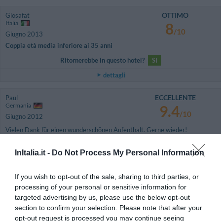
OTTIMO
Giosafat
Italia
8
/10
Giugno 2013
Coppia età media inferiore ai 35 anni
Ritornerebbe in questo hotel?
SI
dettagli
ECCELLENTE
Paul
Germania
9.4
/10
Giugno 2012
Vielen Dank für einen wunderschönen Aufenthalt. Gerne wieder!
Ritornerebbe in questo hotel?
SI
InItalia.it -
Do Not Process My Personal Information
dettagli
If you wish to opt-out of the sale, sharing to third parties, or
BUONO
Fabio
processing of your personal or sensitive information for
Italia
7.6
targeted advertising by us, please use the below opt-out
/10
Dicembre 2011
section to confirm your selection. Please note that after your
Viaggiatore Singolo Business
opt-out request is processed you may continue seeing